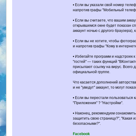
• Если вы указали свой номер телеф
напротив графы "Мобильный телефон
• Если вы считаете, что вашим акка
открывшемся окне будет показан сп
аккаунт ночью с другого браузера),
• Если вы не хотите, чтобы фотогра
и напротив графы "Кому в интернете
• Избегайте программ и надстроек 
"гостей" — таких функций "ВКонтакт
присылают ссылку на вирус. Всего д
официальной группе.
Что касается дополнений авторства
и не "уведут" аккаунт, то могут пок
• Если вы перестали пользоваться 
"Приложения" ? "Настройки".
• Наконец, рекомендуем ознакомить
защитить свою страницу?", "Какая и
безопасными?".
Facebook