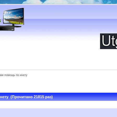
ам-помощь по инету
ету (Прочитано 21815 раз)