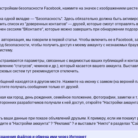
астройкам безопасности Facebook, нажмите на значок с изображением шестер
 на одной вкладке — "Безопасность". Здесь обязательно должна быть актив
ить список из "доверенных контактов" — друзей, которые смогут отправлять в
чен сессиям "ВКонтакте", которые можно завершить при обнаружении подозр
 авторизация, мы говорили в первой статье. Чтобы включить ее в Facebook, з
од безопасности, чтобы получить доступ к моему аккаунту с незнакомых брау
систему.
астраиваются параметры, связанные с видимостью ваших публикаций и контакт
лению "статусов", чекинов и др.), который касается вашего аккаунта. Выста
ковых систем тут рекомендуется отключить.
щений находятся в другом месте. Нажмите на иконку с замком (на верхней пл
отите получать сообщения только от друзей.
ая как город, день рождения, семейное положение, фотографии, заметки и т.
сторонних разработчиков получали к ней доступ, откройте "Настройки аккаунт
ь ваши данные при показе объявлений друзьям. К примеру, если им покажут р
ите в "Настройки аккаунта" ? "Реклама" ? и выставьте "Никто" в разделах "Са
хранения файлов и обмена ими через Интернет