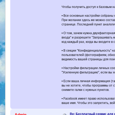
Чтобы получить доступ к базовым н
• Все основные настройки собраны
При желании здесь же можно состав
странице. Последний пункт аналоги
• О том, зачем нужна двухфакторная
входа" и разрешите "Запрашивать к
код каждый раз, когда вы входите в 
• В секции "Конфиденциальность" н
пользователей (фотографиям, обнов
видимость вашей страницы для поис
• Настройки фильтрации личных сооб
"Усиленную фильтрацию", если вы х
• Если ваша личная информация (так
вы не хотите, чтобы программы от 
снимите галки с нужных пунктов.
• Facebook имеет право использоват
ваше имя. Чтобы это запретить, войд
Re: Бесплатный сервис для 
Admin