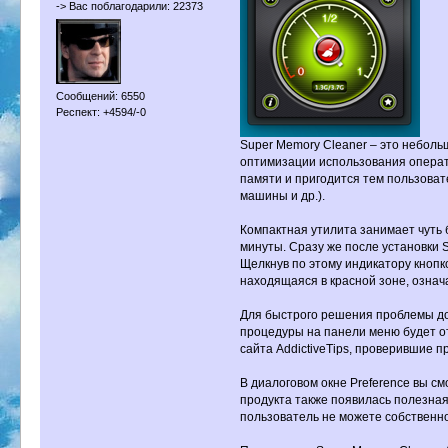
-> Вас поблагодарили: 22373
Сообщений: 6550
Респект: +4594/-0
Super Memory Cleaner – это небол
оптимизации использования операт
памяти и пригодится тем пользоват
машины и др.).
Компактная утилита занимает чуть 
минуты. Сразу же после установки
Щелкнув по этому индикатору кнопк
находящаяся в красной зоне, означ
Для быстрого решения проблемы до
процедуры на панели меню будет от
сайта AddictiveTips, проверившие 
В диалоговом окне Preference вы с
продукта также появилась полезная
пользователь не можете собственн