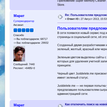
Приложение Super Memory Cleaner 1
Store.
Re: Пользователям предложи
Марат
«
Ответ #3 :
27 Август 2013, 15:53
Супермодератор
Аксакал
Пользователям предложил
В сети появился новый сервис под н
Спасибо
страницы в социальной сети, об эт
-> Вы поблагодарили: 68717
-> Вас поблагодарили: 29932
Созданный двумя разработчиками из
зеленый, желтый, красный или черн
Зеленым цветом выделены сайты с 
которых для удаления учетной запи
Сообщений: 7440
принципе.
Респект: +6485/-0
Черный цвет Justdelete.me присвоил
имеет зеленый статус.
Justdelete.me — не первая попытка 
предлагавшее пользователям сыгра
администрацией сети.
Как отключить поиск на ново
Марат