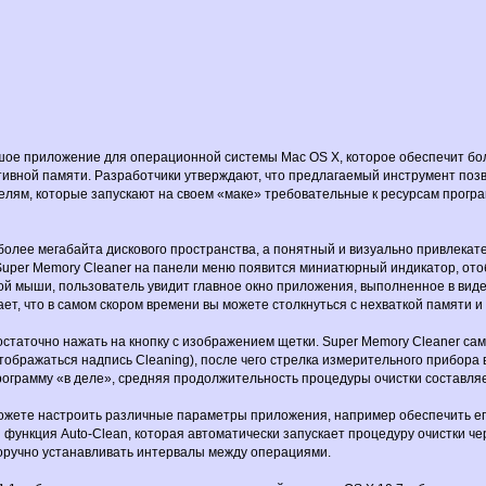
ьшое приложение для операционной системы Mac OS X, которое обеспечит бо
ивной памяти. Разработчики утверждают, что предлагаемый инструмент позв
елям, которые запускают на своем «маке» требовательные к ресурсам прогр
более мегабайта дискового пространства, а понятный и визуально привлека
 Super Memory Cleaner на панели меню появится миниатюрный индикатор, о
ой мыши, пользователь увидит главное окно приложения, выполненное в виде
ает, что в самом скором времени вы можете столкнуться с нехваткой памяти 
статочно нажать на кнопку с изображением щетки. Super Memory Cleaner са
ображаться надпись Cleaning), после чего стрелка измерительного прибора
программу «в деле», средняя продолжительность процедуры очистки составляет
можете настроить различные параметры приложения, например обеспечить его
 функция Auto-Clean, которая автоматически запускает процедуру очистки 
оручно устанавливать интервалы между операциями.