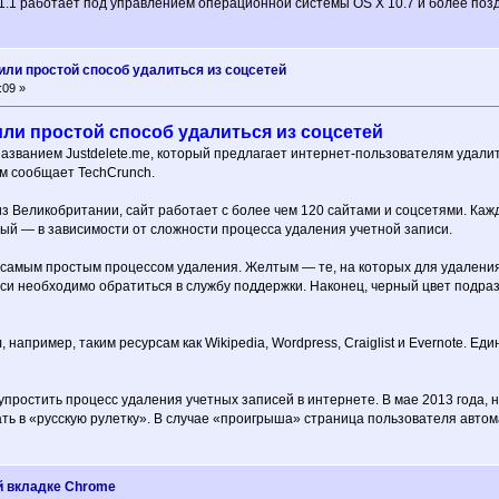
.1 работает под управлением операционной системы OS X 10.7 и более поздн
ли простой способ удалиться из соцсетей
:09 »
и простой способ удалиться из соцсетей
азванием Justdelete.me, который предлагает интернет-пользователям удалить
ом сообщает TechCrunch.
 Великобритании, сайт работает с более чем 120 сайтами и соцсетями. Кажд
ый — в зависимости от сложности процесса удаления учетной записи.
самым простым процессом удаления. Желтым — те, на которых для удалени
си необходимо обратиться в службу поддержки. Наконец, черный цвет подраз
, например, таким ресурсам как Wikipedia, Wordpress, Craiglist и Evernote. 
упростить процесс удаления учетных записей в интернете. В мае 2013 года, н
ть в «русскую рулетку». В случае «проигрыша» страница пользователя авто
й вкладке Chrome