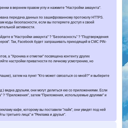
енки в верхнем правом углу и нажмите "Настройки аккаунта".
ирована передача данных по зашифрованному протоколу HTTPS.
ам коды безопасности, если вы потеряете доступ к своей
ительной активности.
айдите в "Настройки аккаунта" ? "Безопасность" ? "Подтверждения
зеров". Так, Facebook будет запрашивать приходящий в СМС PIN-
ов, а "Хроника и отметки" посвящена контенту других
вляйте настройки приватности по личному усмотрению, но
ашке), затем на пункт "Кто может связаться со мной?" и выберите
д.) видна друзьям, они могут делиться ею со приложениями. Если
а" ? "Приложения", затем "Приложения, используемые другими" и
екламу кафе, которому вы поставили "лайк", они увидят под ней
йты третьего лица" и "Реклама и друзья".