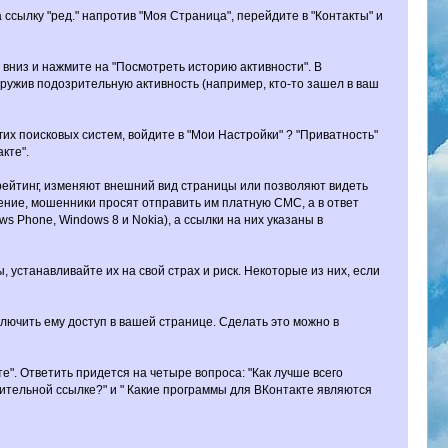
 ссылку "ред." напротив "Моя Страница", перейдите в "Контакты" и
у вниз и нажмите на "Посмотреть историю активности". В
аружив подозрительную активность (например, кто-то зашел в ваш
гих поисковых систем, войдите в "Мои Настройки" ? "Приватность"
кте".
 рейтинг, изменяют внешний вид страницы или позволяют видеть
ожение, мошенники просят отправить им платную СМС, а в ответ
ws Phone, Windows 8 и Nokia), а ссылки на них указаны в
устанавливайте их на свой страх и риск. Некоторые из них, если
лючить ему доступ в вашей странице. Сделать это можно в
". Ответить придется на четыре вопроса: "Как лучше всего
рительной ссылке?" и " Какие программы для ВКонтакте являются