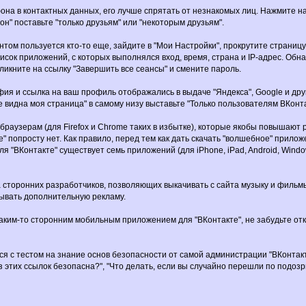
она в контактных данных, его лучше спрятать от незнакомых лиц. Нажмите на
" поставьте "только друзьям" или "некоторым друзьям".
унтом пользуется кто-то еще, зайдите в "Мои Настройки", прокрутите страниц
исок приложений, с которых выполнялся вход, время, страна и IP-адрес. Обн
 кликните на ссылку "Завершить все сеансы" и смените пароль.
фия и ссылка на ваш профиль отображались в выдаче "Яндекса", Google и дру
 видна моя страница" в самому низу выставьте "Только пользователям ВКонта
к браузерам (для Firefox и Chrome таких в избытке), которые якобы повышают
е" попросту нет. Как правило, перед тем как дать скачать "волшебное" прил
ля "ВКонтакте" существует семь приложений (для iPhone, iPad, Android, Windo
 сторонних разработчиков, позволяющих выкачивать с сайта музыку и фильмы, 
азывать дополнительную рекламу.
каким-то сторонним мобильным приложением для "ВКонтакте", не забудьте отк
ся с тестом на знание основ безопасности от самой администрации "ВКонтакте
з этих ссылок безопасна?", "Что делать, если вы случайно перешли по подоз