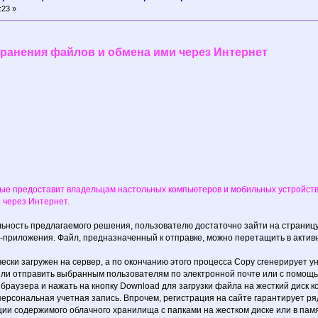
:23 »
ранения файлов и обмена ими через Интернет
рые предоставит владельцам настольных компьютеров и мобильных устройств
 через Интернет.
ьность предлагаемого решения, пользователю достаточно зайти на страницу
приложения. Файл, предназначенный к отправке, можно перетащить в актив
ски загружен на сервер, а по окончанию этого процесса Copy сгенерирует у
 или отправить выбранным пользователям по электронной почте или с помощ
браузера и нажать на кнопку Download для загрузки файла на жесткий диск
ерсональная учетная запись. Впрочем, регистрация на сайте гарантирует ря
ии содержимого облачного хранилища с папками на жестком диске или в пам