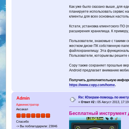
Как уже было сказано выше, для е
планируете использовать сервис на
клиенты для всех основных настоль
Кстати, установка клиентского ПО 
расширения хранилища. К примеру, 
Пользователи, знакомые с такими се
жестком диске ПК собственную папк
файлохранилищу. Эта функционально
Пользователи, которым вы решите о
Copy также сохраняет прошлые вер
Android предлагает вниманию мобил
Получить дополнительную информ
https://www.copy.com/home
.
Re: Юзерам-помощь по инет
Admin
«
Ответ #2 :
05 Август 2013, 17:19
Администратор
Аксакал
Бесплатный инструмент 
Спасибо
-> Вы поблагодарили: 23846