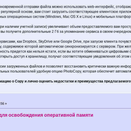
диновременной отправки файла можно использовать web-интерфейс, отобража
 регулярной основе, вам стоит загрузить соответствующее клиентское прил
ных операционных систем (Windows, Mac OS X и Linux) и мобильных платформ
(при наличии учетной записи) увеличивает объем предоставляемого вам прост
вы получите дополнительные 2 Гб за упоминание сервиса в своем очередном
рвисами, как Dropbox, SkyDrive или Google Drive, при запуске клиента почув
у, содержимое которой автоматически синхронизируется с сервером. При же
сть придется как нельзя кстати, если вы хотите обмениваться цифровыми с
ткрыть доступ к хранилищу, получат соответствующие уведомления об этом 
сии загруженных файлов и позволяет восстановить критически важную инфо
ьных пользователей удобную опцию PhotoCopy, которая обеспечит автоматиче
ацию о Copy и лично оценить недостатки и преимущества предлагаемого
у
:56 »
для освобождения оперативной памяти