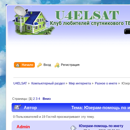
  Начало
  Вход
  Регистрация
U4ELSAT
»
Компьютерный раздел
»
Мир интернета
»
Разное о инете
»
Юзер
Страницы: [
1
]
2
3
4
Вниз
Автор
Тема: Юзерам-помощь по ин
0 Пользователей и 19 Гостей просматривают эту тему.
Юзерам-помощь по инету
Admin