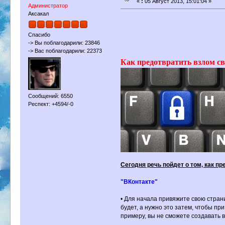
«
:
05 Август 2013, 15:01:04 »
Администратор
Аксакал
Спасибо
-> Вы поблагодарили: 23846
-> Вас поблагодарили: 22373
Как предотвратить взлом св
Сообщений: 6550
Респект: +4594/-0
Сегодня речь пойдет о том, как п
"ВКонтакте"
• Для начала привяжите свою стран
будет, а нужно это затем, чтобы пр
примеру, вы не сможете создавать 