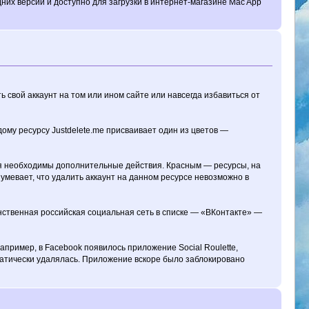
их версий и доступно для загрузки в интернет-магазине Mac App
 свой аккаунт на том или ином сайте или навсегда избавиться от
ому ресурсу Justdelete.me присваивает один из цветов —
я необходимы дополнительные действия. Красным — ресурсы, на
умевает, что удалить аккаунт на данном ресурсе невозможно в
Единственная российская социальная сеть в списке — «ВКонтакте» —
апример, в Facebook появилось приложение Social Roulette,
матически удалялась. Приложение вскоре было заблокировано