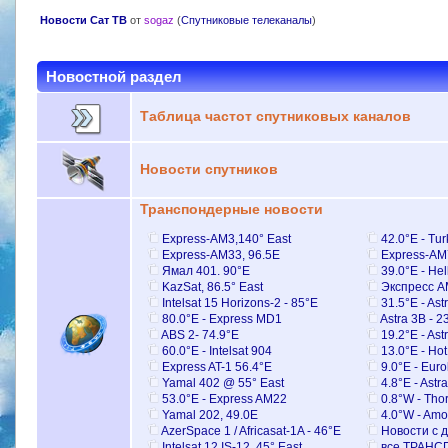
Новости Сат ТВ
от
sogaz
(
Спутниковые телеканалы
)
Новостной раздел
Таблица частот спутниковых каналов
Новости спутников
Транспондерные новости
Express-AM3,140° East
42.0°E - Tu
Express-AM33, 96.5E
Express-AM
Ямал 401. 90°E
39.0°E - Hel
KazSat, 86.5° East
Экспресс А
Intelsat 15 Horizons-2 - 85°E
31.5°E - Ast
80.0°E - Express MD1
Astra 3B - 2
ABS 2- 74.9°E
19.2°E - As
60.0°E - Intelsat 904
13.0°E - Hot
Express AT-1 56.4°E
9.0°E - Euro
Yamal 402 @ 55° East
4.8°E - Astra
53.0°E - Express AM22
0.8°W - Thor
Yamal 202, 49.0E
4.0°W - Amo
AzerSpace 1 / Africasat-1A - 46°E
Новости с д
Intelsat 12 IS-12, 45° East
все ТРАНС