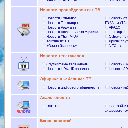
Новости провайдеров сат ТВ
Новости Нтв-плюс
Новости от
Hовости Триколор тв
ТВ / Актив ТВ»
Новости Радуга тв
АКАДО
Новости Viasat..."Viasat Украина"
Телекарта
Новости Xtra TV(UA)
Cyfrowy Pol
Континент ТВ
Другие спу
«Орион Экспресс»
МТС тв
Новости телеканалов
Спутниковые телеканалы
Новости Са
Новости HD/UHD каналов
Новости 3D
Эфирное и кабельное ТВ
Новости цифрового эфирного тв
Новости ка
Аналоговое тв
DVB-T2
Настройки 
цифрового те
Бюро новостей