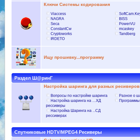
Ключи Системы кодирования
Viaccess
SoftCam.Ke
NAGRA
BISS
Seca
PowerVU
ConstantCw
mcaskey
Cryptoworks
Tandberg
IRDETO
Ищу прошивку...программу
Раздел Ш@ринГ
Настройка шаринга для разных ресиверов
Вопросы по настройке шаринга
Разное о ш
Настройка шаринга на ....ХД
Программы
рессиверы
Настройка Шаринга на ...СД
рессиверах
Спутниковые HDTV/MPEG4 Ресиверы