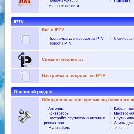
Новости Украины
Бывший C
Мировые новости
IPTV
Всё о IPTV
Программы для просмотра IPTV
Сканирован
Новости IPTV
Свежие плейлисты
Настройка и вопросы по IPTV
Основной раздел
Оборудование для приема спутникового с
Антенны
Кабеля...шн
Конверторы
Мастерская
Настройка спутниковых антенн и
Спутникова
рессиверов
Дампы для 
Мультифиды
ресиверов