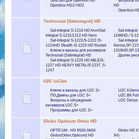
SoftCam для Openbox HD
Вопросы по
Openbox HD1/ HD2
HD
Openbox HD
Technosat (Satintegral) HD
Sat-Integral S-1210 HD Aron/Sat-
Sat-Integral
Integral S-1211/1212 HD Nero
1248HD / S-1
Sat-Integral S-1221/S-1222 /S-
Sat-Integra
1224HD Stealth /S-1223 HD Rocket
Norma,SP-1229
Ключи и каналы для ресиверов
1319HD,SP-1
Technosat (Satintegral) HD
Другие реси
Sat-Integral S-1225 HD ABLE/S-
1227 HD HEAVY METAL/S-1237, S-
1247
U2C /uClan
Ключи и каналы для U2C S+
U2C A1terna
ПО,Дампы для U2C S+
U2C B6 Ful
Вопросы и обсуждения
U2C Denys 
ресиверов U2C S+
Программы для U2C S+
Globo Opticum Orton HD
OPTICUM - HD 9500-9600
Globo HD Х
Globo(Orton,Optiсum) HD
Х4)