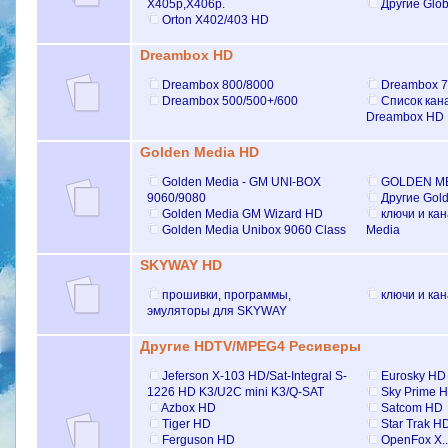
X405p,X406p.
Другие Glo
Orton X402/403 HD
Dreambox HD
Dreambox 800/8000
Dreambox 7
Dreambox 500/500+/600
Список кан
Dreambox HD
Golden Media HD
Golden Media - GM UNI-BOX
GOLDEN ME
9060/9080
Другие Gol
Golden Media GM Wizard HD
ключи и ка
Golden Media Unibox 9060 Class
Media
SKYWAY HD
прошивки, программы,
ключи и ка
эмуляторы для SKYWAY
Другие HDTV/MPEG4 Ресиверы
Jeferson X-103 HD/Sat-Integral S-
Eurosky HD
1226 HD K3/U2C mini K3/Q-SAT
Sky Prime 
Azbox HD
Satcom HD
Tiger HD
Star Trak H
Ferguson HD
OpenFox X..