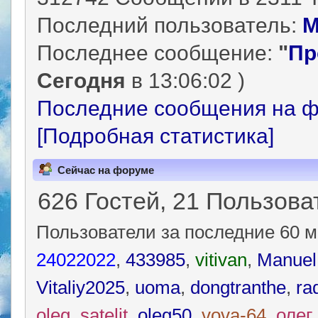
Последний пользователь:
M
Последнее сообщение:
"
Пр
Сегодня
в 13:06:02 )
Последние сообщения на ф
[Подробная статистика]
Сейчас на форуме
626 Гостей, 21 Пользова
Пользователи за последние 60 м
24022022
,
433985
,
vitivan
,
Manuel
Vitaliy2025
,
uoma
,
dongtranthe
,
ra
oleg_satelit
,
oleg50
,
vova-64
,
олег