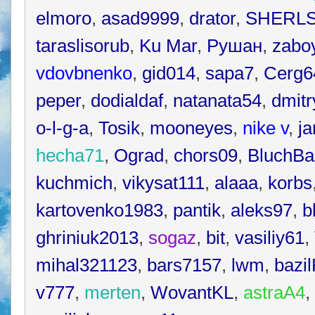
elmoro
,
asad9999
,
drator
,
SHERL
taraslisorub
,
Ku Mar
,
Рушан
,
zabo
vdovbnenko
,
gid014
,
sapa7
,
Cerg6
peper
,
dodialdaf
,
natanata54
,
dmitr
o-l-g-a
,
Tosik
,
mooneyes
,
nike v
,
ja
hecha71
,
Ograd
,
chors09
,
BluchBa
kuchmich
,
vikysat111
,
alaaa
,
korbs
kartovenko1983
,
pantik
,
aleks97
,
b
ghriniuk2013
,
sogaz
,
bit
,
vasiliy61
,
mihal321123
,
bars7157
,
lwm
,
bazi
v777
,
merten
,
WovantKL
,
astraA4
,