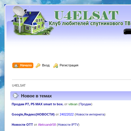
  Начало
  Вход
  Регистрация
U4ELSAT
Новое в темах
Продам P7, P5 MAX smart tv box.
от
vitivan
(
Продам
)
Google,Яндекс(НОВОСТИ)
от
24022022
(
Новости интернета
)
Новости OTT
от
Aleksandr58
(
Новости IPTV
)