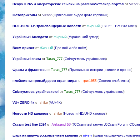
Denys H.265 и операторские ссылки на pastebin!/сталкер портал
от
Vicont
Фотоприколы
от
Vicont
(
Прикольное видео фото картинки
)
HOT-BIRD 13°-транспондерные новости
от
Жирный
(
13.0°E - Hot Bird 6/8/9
)
Українські Анекдоти
от
Жирный
(
Український гумор
)
Всем привет
от
Жирный
(
Про всё и обо всём
)
Українські свята
от
Taras_777
(
Спілкуємось українською
)
Фразы и фразочки.
от
Taras_777
(
Прикольные истории ,стишки и прочее
)
плейлисты провайдеров стран мира:
от
григ1955
(
Свежие плейлисты
)
Спілкуємось українською!
от
Taras_777
(
Спілкуємось українською
)
VU+ ZERO 4к
от
shiko
(
VU+4K
)
Новости HD каналов
от
shiko
(
Новости HD/UHD каналов
)
Cccam test line 2024
от
Aleksandr58
(
(CCcam test server ,CCcam Forum ,CCcam 
шара на шару-русскоязычные каналы
от
nike v
(
шара на шару-русскоязычн