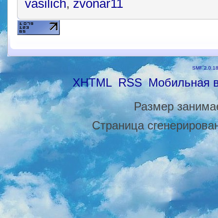
vasilich
,
zvonar11
SMF 2.0.1
XHTML
RSS
Мобильная 
Размер занимае
Страница сгенерирована