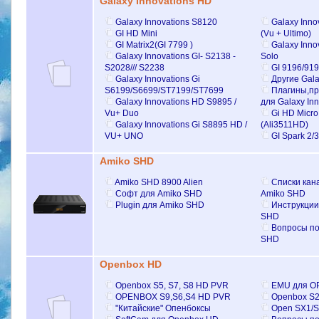
Galaxy Innovations HD
Galaxy Innovations S8120
Galaxy Inno
GI HD Mini
(Vu + Ultimo)
GI Matrix2(GI 7799 )
Galaxy Inno
Galaxy Innovations GI- S2138 -
Solo
S2028/// S2238
GI 9196/91
Galaxy Innovations Gi
Другие Gala
S6199/S6699/ST7199/ST7699
Плагины,пр
Galaxy Innovations HD S9895 /
для Galaxy Inn
Vu+ Duo
Gi HD Micro
Galaxy Innovations Gi S8895 HD /
(Ali3511HD)
VU+ UNO
GI Spark 2/
Amiko SHD
Amiko SHD 8900 Alien
Списки кан
Софт для Amiko SHD
Amiko SHD
Plugin для Amiko SHD
Инструкции
SHD
Вопросы по
SHD
Openbox HD
Openbox S5, S7, S8 HD PVR
EMU для O
OPENBOX S9,S6,S4 HD PVR
Openbox S
"Китайские" Опенбоксы
Open SX1/S