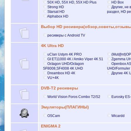
50X HD, 55X HD, 55X HD Plus
НD Box
Strong HD
Другие, не
Starsat HD
раздел, HD р
Alphabox HD
Выбор HD ресивера(обзор,советы,отзывы
ресиверы с Android TV
4K Ultra HD
uClan Ustym 4K PRO
(Mut@nt)O
GI ET11000 4K / Amiko Viper 4K 51
Zgemma U
Octagon UHD/Octagon
Openbox AS
SF8008,SF4008 4K UHD
UHD/Formuler
Dreambox HD 4К
Другие 4K 
VU+4K
DVB-T2 ресиверы
World Vision Foros Combo T2/S2
Eurosky E
Эмуляторы(ПЛАГИНЫ)
OSCam
Wicardd
ENIGMA 2