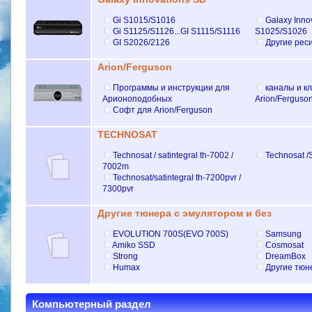
Gi S1015/S1016
Galaxy Inno
Gi S1125/S1126...GI S1115/S1116
S1025/S1026
GI S2026/2126
Другие рес
Аrion/Ferguson
Программы и инструкции для
каналы и к
Арионоподобных
Аrion/Ferguso
Софт для Аrion/Ferguson
TECHNOSAT
Technosat / satintegral th-7002 /
Technosat /S
7002m
Technosat/satintegral th-7200pvr /
7300pvr
Другие тюнера с эмулятором и без
EVOLUTION 700S(EVO 700S)
Samsung
Amiko SSD
Cosmosat
Strong
DreamBox
Humax
Другие тюн
Компьютерный раздел