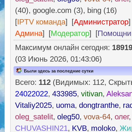
(40), google.com (3), bing (16)
[
IPTV команда
] [
Администратор
]
Админа
] [
Модератор
] [
Помощни
Максимум онлайн сегодня:
1891
(03 Июнь 2026, 01:43:06)
Были здесь за последние сутки
Всего:
112
(Видимых: 112, Скрыты
24022022
,
433985
,
vitivan
,
Aleksa
Vitaliy2025
,
uoma
,
dongtranthe
,
ra
oleg_satelit
,
oleg50
,
vova-64
,
олег
CHUVASHIN21
,
KVB
,
moloko
,
Жи