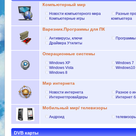
Компьютерный мир
Новости компьютерного мира
Разные пр
Компьютерные игры
компьютера
Варезник.Программы для ПК
Антивирусы, ключи
Программы
Драйвера Утилиты
Операционные системы
Windows XP
Windows 7
Windows Vista
Windows10
Windows 8
Мир интернета
Новости интернета
Разное о и
Интернетпровайдеры
Интернет 
Мобильный мир/ телевизоры
Андроид
телевизор
DVB карты