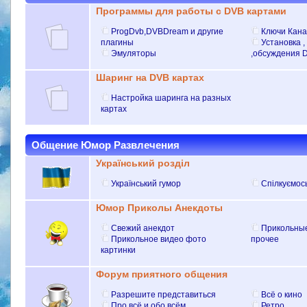
Программы для работы с DVB картами
ProgDvb,DVBDream и другие
Ключи Кана
плагины
Установка ,
Эмуляторы
,обсуждения 
Шаринг на DVB картах
Настройка шаринга на разных
картах
Общение Юмор Развлечения
Український розділ
Український гумор
Спілкуємос
Юмор Приколы Анекдоты
Свежий анекдот
Прикольные
Прикольное видео фото
прочее
картинки
Форум приятного общения
Разрешите представиться
Всё о кино
Про всё и обо всём
Ретро