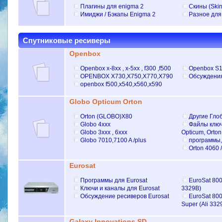
Плагины для enigma 2
Скины (Ski
Имиджи / Бэкапы Enigma 2
Разное для
Cпутниковые ресиверы
Openbox
Openbox х-8хх , х-5хх , f300 ,f500
Openbox S
OPENBOX Х730,Х750,X770,Х790
Обсуждения
openbox f500,x540,x560,x590
Globo Opticum Orton
Orton (GLOBO)X80
Другие Гло
Globo 4xxx
Файлы ключ
Globo 3ххх , 6ххх
Opticum, Orton
Globo 7010,7100 A /plus
программы,
Orton 4060 
Eurosat
Программы для Eurosat
EuroSat 800
Ключи и каналы для Eurosat
3329В)
Обсуждение ресиверов Eurosat
EuroSat 80
Super (Ali 332
Galaxy Innovations SD