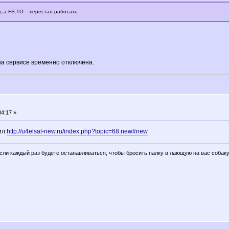
я, а FS.TO - перестал работать
на сервисе временно отключена.
4:17 »
пил
http://u4elsat-new.ru/index.php?topic=68.new#new
если каждый раз будете останавливаться, чтобы бросить палку в лающую на вас собаку