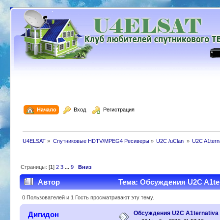
  Начало
  Вход
  Регистрация
U4ELSAT
»
Спутниковые HDTV/MPEG4 Ресиверы
»
U2C /uClan 
»
U2C A1terna
Страницы: [
1
]
2
3
...
9
Вниз
Автор
Тема: Обсуждения U2C A1ter
0 Пользователей и 1 Гость просматривают эту тему.
Обсуждения U2C A1ternativa
Дигидон