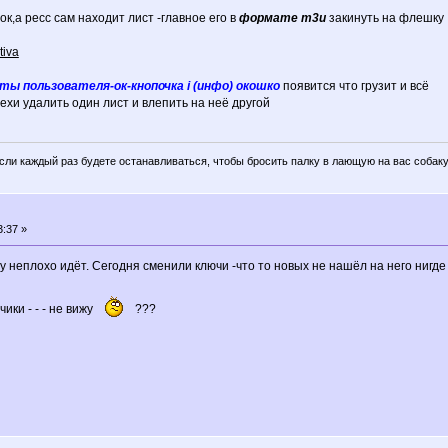
ок,а ресс сам находит лист -главное его в
формате m3u
закинуть на флешку
tiva
ты пользователя-ок-кнопочка i (инфо) окошко
появится что грузит и всё
лехи удалить один лист и влепить на неё другой
если каждый раз будете останавливаться, чтобы бросить палку в лающую на вас собаку
3:37 »
у неплохо идёт. Сегодня сменили ключи -что то новых не нашёл на него нигде
чики - - - не вижу
???