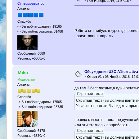
«
:
06 Ноябрь 2016, 11:57:16 »
Супермодератор
Аксакал
Спасибо
-> Вы поблагодарили: 19165
Ребята кто нибудь в курсе где реги
-> Вас поблагодарили: 31488
просит логин -пароль
Сообщений: 6889
Респект: +5088/-0
Обсуждения U2C A1ternativa
Mika
«
Ответ #1 :
06 Ноябрь 2016, 12:0
Модератор
Аксакал
да там 2 бесплатные,а один регаться
Скрытый текст
Спасибо
Скрытый текст (вы должны войти по
-> Вы поблагодарили: 17565
У вас нет прав чтобы видеть скрыт
-> Вас поблагодарили: 28735
правда качество - поганое,лучше ай
или эти сталкеры попробовать
Скрытый текст
Сообщений: 6178
Респект: +3870/-0
Скрытый текст (вы должны войти по