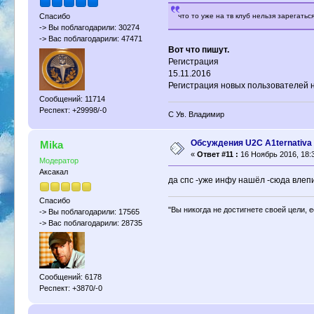
что то уже на тв клуб нельзя зарегатьс
Спасибо
-> Вы поблагодарили: 30274
-> Вас поблагодарили: 47471
Вот что пишут.
Регистрация
15.11.2016
Регистрация новых пользователей 
Сообщений: 11714
Респект: +29998/-0
С Ув. Владимир
Обсуждения U2C A1ternativa
Mika
«
Ответ #11 :
16 Ноябрь 2016, 18:3
Модератор
Аксакал
да спс -уже инфу нашёл -сюда вле
Спасибо
"Вы никогда не достигнете своей цели, 
-> Вы поблагодарили: 17565
-> Вас поблагодарили: 28735
Сообщений: 6178
Респект: +3870/-0