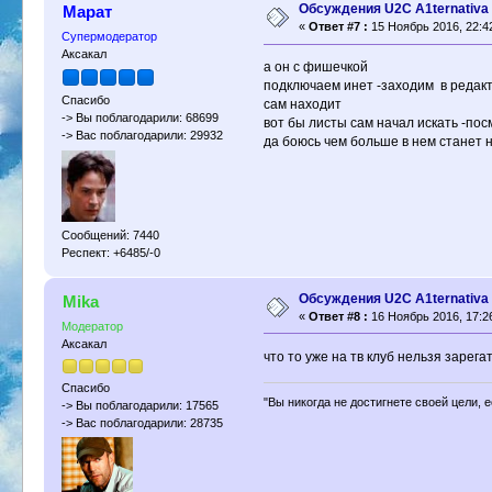
Обсуждения U2C A1ternativa
Марат
«
Ответ #7 :
15 Ноябрь 2016, 22:4
Супермодератор
Аксакал
а он с фишечкой
подключаем инет -заходим в редак
Спасибо
сам находит
-> Вы поблагодарили: 68699
вот бы листы сам начал искать -по
-> Вас поблагодарили: 29932
да боюсь чем больше в нем станет 
Сообщений: 7440
Респект: +6485/-0
Обсуждения U2C A1ternativa
Mika
«
Ответ #8 :
16 Ноябрь 2016, 17:2
Модератор
Аксакал
что то уже на тв клуб нельзя зарега
Спасибо
"Вы никогда не достигнете своей цели, 
-> Вы поблагодарили: 17565
-> Вас поблагодарили: 28735