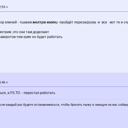
2:53 »
тор ключей - тыкаем
желтую кноп
ку -пройдёт перезагрузка -и все -вот те и с
смотрим ,что они там доделают
наворотов-тем хуже он будет работать
6:46 »
ться, а FS.TO - перестал работать
если каждый раз будете останавливаться, чтобы бросить палку в лающую на вас собаку