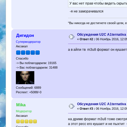
У вас нет прав чтобы видеть скрыт
-я не заморачивался
"Вы никогда не достигнете своей цели, 
Обсуждения U2C A1ternativa
Дигидон
«
Ответ #2 :
06 Ноябрь 2016, 12:0
Супермодератор
Аксакал
а в айпи тв m3u8 формат он кушает?
Спасибо
-> Вы поблагодарили: 19165
-> Вас поблагодарили: 31488
Сообщений: 6889
Респект: +5088/-0
Обсуждения U2C A1ternativa
Mika
«
Ответ #3 :
06 Ноябрь 2016, 12:0
Модератор
Аксакал
на дриме формат m3u8 тоже смотрят
а этот ресс его кушает и не пыхтит