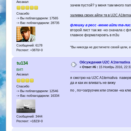
Аксакал
зачем пустой? у меня там много пап
Спасибо
заливка своих айпи тв в U2C A1terna
-> Вы поблагодарили: 17565
-> Вас поблагодарили: 28735
флешку в ресс -меню айпи тв-лис
второй лист так же -но сначала с ф
главное форматировть в m3u
Сообщений: 6178
"Вы никогда не достигнете своей цели, 
Респект: +3870/-0
Обсуждения U2C A1ternativa
tu134
«
Ответ #6 :
15 Ноябрь 2016, 22:3
ВИП
Аксакал
я смотрю на U2C A1ternativa паверв
да и как их вливать не вижу
Спасибо
по , по+загрузчик или списки -на клю
-> Вы поблагодарили: 12546
-> Вас поблагодарили: 16334
Сообщений: 3444
Респект: +1823/-0