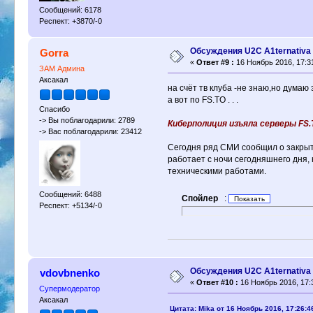
Сообщений: 6178
Респект: +3870/-0
Обсуждения U2C A1ternativa
Gorra
«
Ответ #9 :
16 Ноябрь 2016, 17:3
ЗАМ Админа
Аксакал
на счёт тв клуба -не знаю,но думаю
а вот по FS.TO . . .
Спасибо
-> Вы поблагодарили: 2789
Киберполиция изъяла серверы FS
-> Вас поблагодарили: 23412
Сегодня ряд СМИ сообщил о закрыт
работает с ночи сегодняшнего дня,
техническими работами.
Сообщений: 6488
Спойлер
:
Респект: +5134/-0
Обсуждения U2C A1ternativa
vdovbnenko
«
Ответ #10 :
16 Ноябрь 2016, 17:
Супермодератор
Аксакал
Цитата: Mika от 16 Ноябрь 2016, 17:26:4