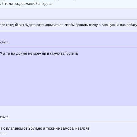
ый текст, содержащейся здесь.
если каждый раз будете останавливаться, чтобы бросить палку в лающую на вас собаку
5:42 »
 а то на дриме не могу ни в какую запустить
9:02 »
 с плагином от 2бум,но я тоже не заморачивался)
 ===