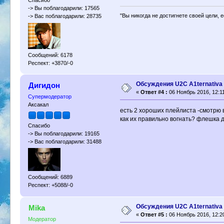
Спасибо
-> Вы поблагодарили: 17565
"Вы никогда не достигнете своей цели, 
-> Вас поблагодарили: 28735
Сообщений: 6178
Респект: +3870/-0
Обсуждения U2C A1ternativa
Дигидон
«
Ответ #4 :
06 Ноябрь 2016, 12:11
Супермодератор
Аксакал
есть 2 хороших плейлиста -смотрю 
как их правильно вогнать? флешка 
Спасибо
-> Вы поблагодарили: 19165
-> Вас поблагодарили: 31488
Сообщений: 6889
Респект: +5088/-0
Обсуждения U2C A1ternativa
Mika
«
Ответ #5 :
06 Ноябрь 2016, 12:2
Модератор