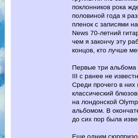
поклонников рока жд
половиной года я ра
пленок с записями н
News 70-летний гита
чем я закончу эту ра
концов, кто лучше ме
Первые три альбома —
III с ранее не извес
Среди прочего в них 
классический блюзов
на лондонской Olymp
альбомом. В окончат
до сих пор была изв
Еще одним сюрпризом