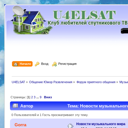
  Начало
  Вход
  Регистрация
U4ELSAT
»
Общение Юмор Развлечения
»
Форум приятного общения
»
Музы
Страницы: [
1
]
2
3
...
9
Вниз
Автор
Тема: Новости музыкального
0 Пользователей и 1 Гость просматривают эту тему.
Новости музыкального мира
Gorra