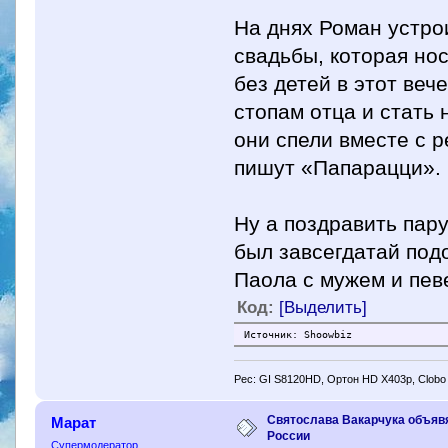
На днях Роман устро
свадьбы, которая но
без детей в этот веч
стопам отца и стать
они спели вместе с 
пишут «Папарацци».
Ну а поздравить пар
был завсегдатай под
Паола с мужем и пев
Код:
[Выделить]
Источник: Shoowbiz
Рес: GI S8120HD, Ортон HD X403p, Clobo
Святослава Вакарчука объявя
Марат
России
Супермодератор