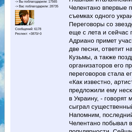
-> Вы поблагодарили: 17565
Челентано впервые п
-> Вас поблагодарили: 28735
съемках одного укра
Переговоры со звезд
Сообщений: 6178
еще с лета и сейчас
Респект: +3870/-0
Адриано примет учас
две песни, ответит 
Кузьмы, а также поз
организаторов его п
переговоров стала е
«Как известно, артис
предложили ему неск
в Украину, - говорят
сыграл существенный
Напомним, последний
Челентано побывал в
популярности. Сейча