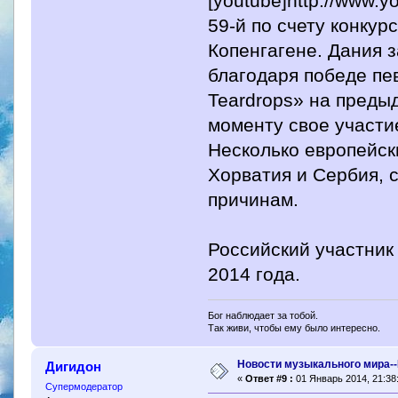
[youtube]http://www.
59-й по счету конкур
Копенгагене. Дания 
благодаря победе пе
Teardrops» на преды
моменту свое участие
Несколько европейски
Хорватия и Сербия, 
причинам.
Российский участник
2014 года.
Бог наблюдает за тобой.
Так живи, чтобы ему было интересно.
Новости музыкального мира--
Дигидон
«
Ответ #9 :
01 Январь 2014, 21:38
Супермодератор