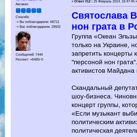
«
Ответ #12 :
25 Февраль 2014, 16:47:45 
Аксакал
Святослава В
Спасибо
-> Вы поблагодарили: 68721
нон грата в 
-> Вас поблагодарили: 29932
Группа «Океан Эльзы
только на Украине, н
запретить концерты 
Сообщений: 7440
Респект: +6485/-0
"персоной нон грата"
активистов Майдана 
Скандальный депутат
шоу-бизнеса. Чиновн
концерт группы, кот
«Если музыкант выби
политическим активиз
политическая деятел