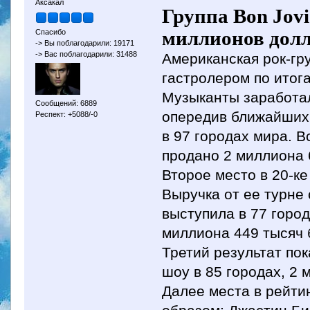
Аксакал
Группа Bon Jovi
миллионов долл
Спасибо
-> Вы поблагодарили: 19171
-> Вас поблагодарили: 31488
Американская рок-гр
гастролером по итога
Музыканты заработал
Сообщений: 6889
опередив ближайших 
Респект: +5088/-0
в 97 городах мира. 
продано 2 миллиона 
Второе место в 20-к
Выручка от ее турне
выступила в 77 город
миллиона 449 тысяч 
Третий результат по
шоу в 85 городах, 2 
Далее места в рейти