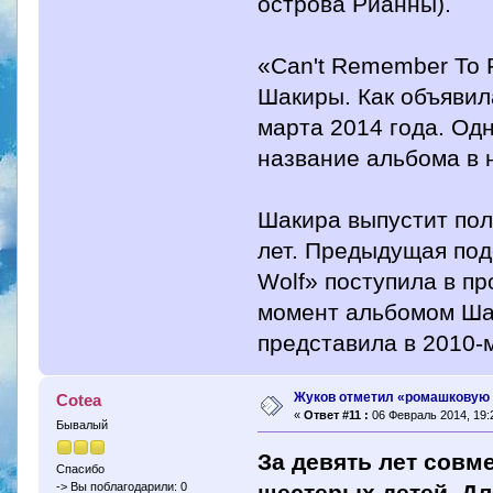
острова Рианны).
«Can't Remember To 
Шакиры. Как объявил
марта 2014 года. Одн
название альбома в 
Шакира выпустит пол
лет. Предыдущая под
Wolf» поступила в п
момент альбомом Шак
представила в 2010-
Жуков отметил «ромашковую
Cotea
«
Ответ #11 :
06 Февраль 2014, 19:
Бывалый
За девять лет совм
Спасибо
шестерых детей. Дл
-> Вы поблагодарили: 0