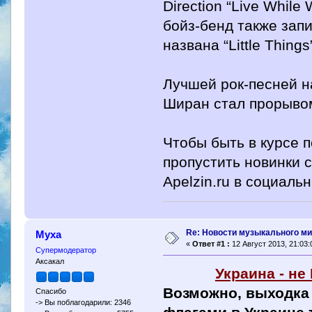
Direction “Live Whil
бойз-бенд также зап
названа “Little Things
Лучшей рок-песней на
Ширан стал прорывом
Чтобы быть в курсе 
пропустить новинки 
Apelzin.ru в социаль
Re: Новости музыкального м
Муха
«
Ответ #1 :
12 Август 2013, 21:03:
Супермодератор
Аксакал
Украина - не
Возможно, выходка
Спасибо
-> Вы поблагодарили: 2346