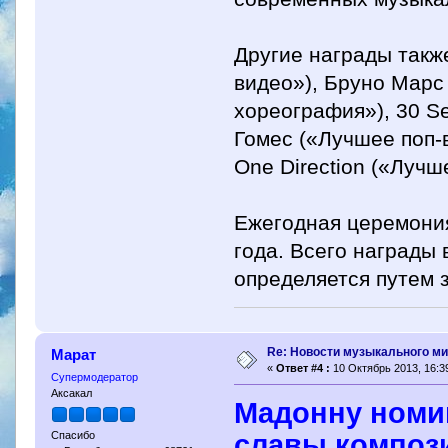
Другие награды такж
видео»), Бруно Марс
хореография»), 30 S
Гомес («Лучшее поп-
One Direction («Лучш
Ежегодная церемония
года. Всего награды 
определяется путем 
Re: Новости музыкального м
Марат
«
Ответ #4 :
10 Октябрь 2013, 16:39
Супермодератор
Аксакал
Мадонну номи
славы композ
Спасибо