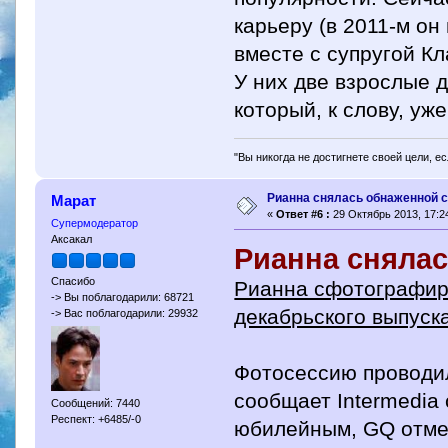
карьеру (в 2011-м он
вместе с супругой К
У них две взрослые 
который, к слову, уж
"Вы никогда не достигнете своей цели, е
Рианна снялась обнаженной 
Марат
«
Ответ #6 :
29 Октябрь 2013, 17:24
Супермодератор
Аксакал
Рианна снялас
Спасибо
Рианна сфотографир
-> Вы поблагодарили: 68721
декабрьского выпуск
-> Вас поблагодарили: 29932
Фотосессию проводи
сообщает Intermedia
Сообщений: 7440
Респект: +6485/-0
юбилейным, GQ отмеч