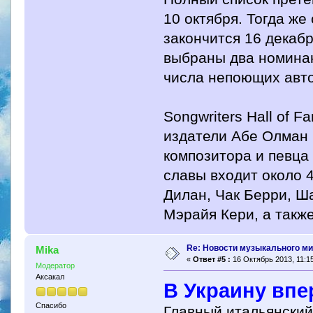
10 октября. Тогда же
закончится 16 декаб
выбраны два номинан
числа непоющих авт
Songwriters Hall of 
издатели Абе Олман 
композитора и певца
славы входит около 
Дилан, Чак Берри, Ш
Мэрайя Кери, а такж
Re: Новости музыкального м
Mika
«
Ответ #5 :
16 Октябрь 2013, 11:15
Модератор
Аксакал
В Украину впе
Спасибо
Главный итальянски