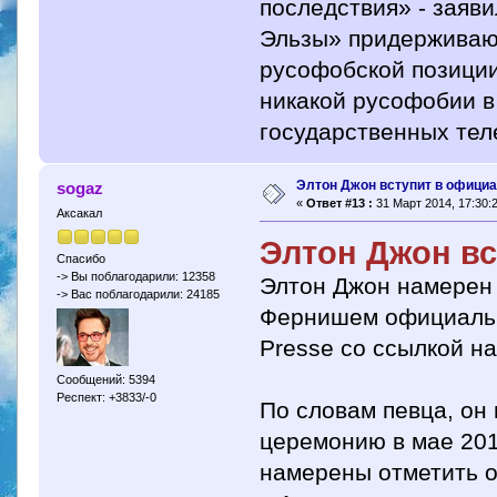
последствия» - заяви
Эльзы» придерживаю
русофобской позиции
никакой русофобии в
государственных тел
Элтон Джон вступит в офици
sogaz
«
Ответ #13 :
31 Март 2014, 17:30:2
Аксакал
Элтон Джон в
Спасибо
-> Вы поблагодарили: 12358
Элтон Джон намерен
-> Вас поблагодарили: 24185
Фернишем официальн
Presse со ссылкой на
Сообщений: 5394
Респект: +3833/-0
По словам певца, он
церемонию в мае 201
намерены отметить 