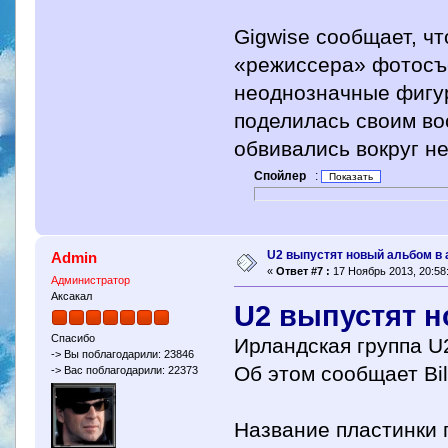
Gigwise сообщает, ч
«режиссера» фотосъем
неоднозначные фигур
поделилась своим во
обвивались вокруг н
Спойлер
:
U2 выпустят новый альбом в 
Admin
«
Ответ #7 :
17 Ноябрь 2013, 20:58
Администратор
Аксакал
U2 выпустят н
Спасибо
Ирландская группа U
-> Вы поблагодарили: 23846
Об этом сообщает Bil
-> Вас поблагодарили: 22373
Название пластинки 