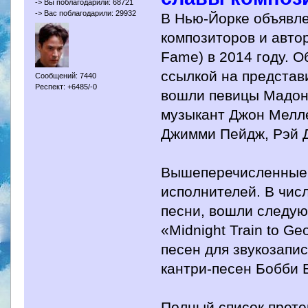
-> Вы поблагодарили: 68721
-> Вас поблагодарили: 29932
В Нью-Йорке объявле
композиторов и автор
Fame) в 2014 году. О
ссылкой на представ
Сообщений: 7440
Респект: +6485/-0
вошли певицы Мадонн
музыкант Джон Мелле
Джимми Пейдж, Рэй Д
Вышеперечисленные 
исполнителей. В чис
песни, вошли следую
«Midnight Train to G
песен для звукозапи
кантри-песен Бобби 
Полный список прете