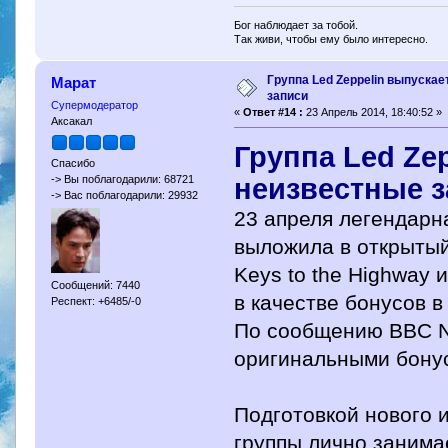
Бог наблюдает за тобой.
Так живи, чтобы ему было интересно.
Группа Led Zeppelin выпускае
Марат
записи
Супермодератор
«
Ответ #14 :
23 Апрель 2014, 18:40:52 »
Аксакал
Группа Led Ze
Спасибо
неизвестные 
-> Вы поблагодарили: 68721
-> Вас поблагодарили: 29932
23 апреля легендарна
выложила в открытый
Keys to the Highway 
Сообщений: 7440
в качестве бонусов 
Респект: +6485/-0
По сообщению BBC N
оригинальными бонус
Подготовкой нового 
группы лично занима