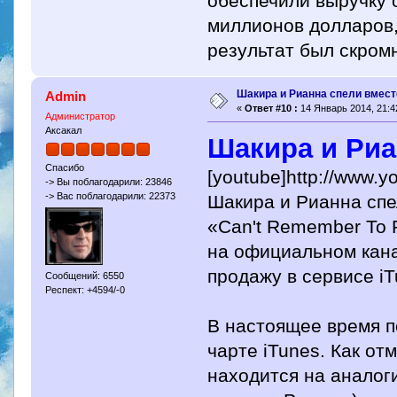
обеспечили выручку 
миллионов долларов,
результат был скром
Шакира и Рианна спели вмест
Admin
«
Ответ #10 :
14 Январь 2014, 21:4
Администратор
Аксакал
Шакира и Риа
Спасибо
[youtube]http://www.
-> Вы поблагодарили: 23846
-> Вас поблагодарили: 22373
Шакира и Рианна спе
«Can't Remember To 
на официальном кана
продажу в сервисе iT
Сообщений: 6550
Респект: +4594/-0
В настоящее время п
чарте iTunes. Как от
находится на аналог