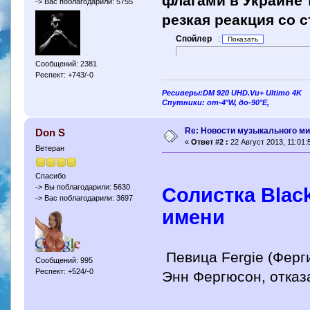
флагами в Украине 
-> Вас поблагодарили: 5755
резкая реакция со 
Спойлер
:
Сообщений: 2381
Респект: +743/-0
Ресиверы:DM 920 UHD.Vu+ Ultimo 4K
Спутники: от-4°W, до-90°E,
Re: Новости музыкального м
Don S
«
Ответ #2 :
22 Август 2013, 11:01:
Ветеран
Спасибо
-> Вы поблагодарили: 5630
Солистка Black
-> Вас поблагодарили: 3697
имени
Певица Fergie (Ферг
Сообщений: 995
Респект: +524/-0
Энн Фергюсон, отказ