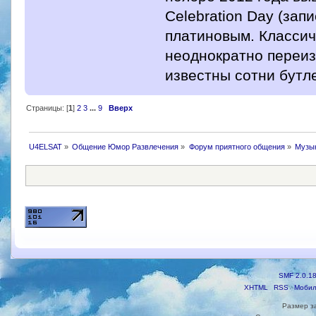
Celebration Day (зап
платиновым. Класси
неоднократно переиз
известны сотни бутл
Страницы: [
1
]
2
3
...
9
Вверх
U4ELSAT
»
Общение Юмор Развлечения
»
Форум приятного общения
»
Музы
SMF 2.0.1
XHTML
RSS
Мобил
Размер з