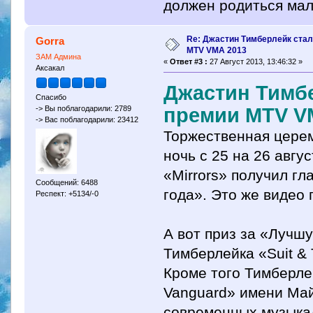
должен родиться мал
Re: Джастин Тимберлейк ста
Gorra
MTV VMA 2013
ЗАМ Админа
«
Ответ #3 :
27 Август 2013, 13:46:32 »
Аксакал
Джастин Тимб
Спасибо
премии MTV V
-> Вы поблагодарили: 2789
-> Вас поблагодарили: 23412
Торжественная цере
ночь с 25 на 26 авгу
«Mirrors» получил г
Сообщений: 6488
года». Это же видео
Респект: +5134/-0
А вот приз за «Лучш
Тимберлейка «Suit & 
Кроме того Тимберле
Vanguard» имени Май
современных музыка