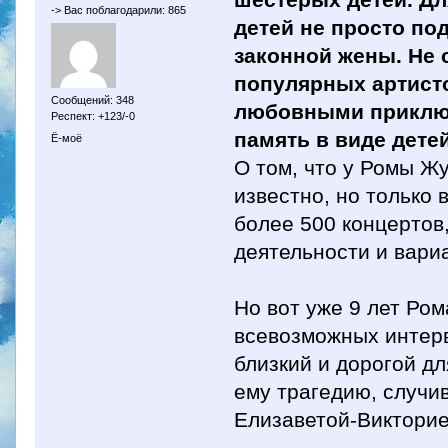
-> Вас поблагодарили: 865
детей не просто под
законной жены. Не 
популярных артист
Сообщений: 348
любовными приключ
Респект: +123/-0
память в виде дете
Ё-моё
О том, что у Ромы Ж
известно, но только 
более 500 концертов,
деятельности и вари
Но вот уже 9 лет Ром
всевозможных интерв
близкий и дорогой д
ему трагедию, случи
Елизаветой-Викторие