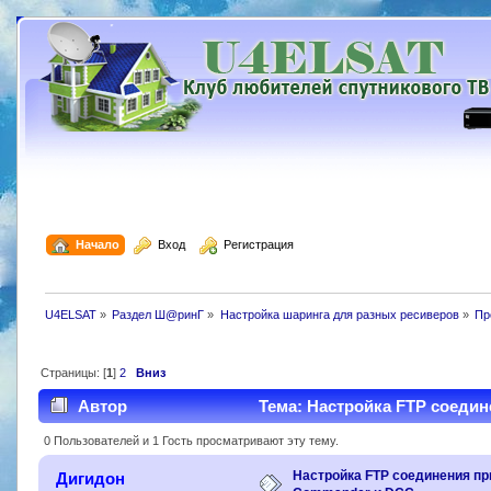
  Начало
  Вход
  Регистрация
U4ELSAT
»
Раздел Ш@ринГ
»
Настройка шаринга для разных ресиверов
»
Пр
Страницы: [
1
]
2
Вниз
Автор
Тема: Настройка FTP соедин
0 Пользователей и 1 Гость просматривают эту тему.
Настройка FTP соединения пр
Дигидон