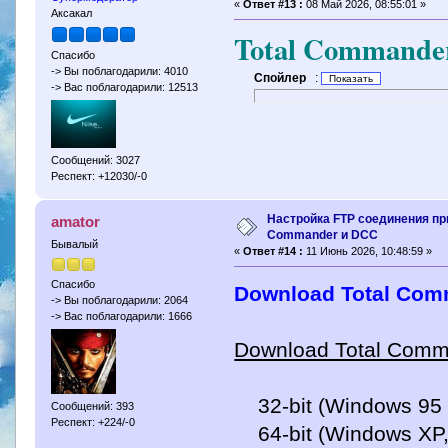
«
Ответ #13 :
08 Май 2026, 08:55:01 »
Аксакал
Total Commander 
Спасибо
-> Вы поблагодарили: 4010
Спойлер
:
-> Вас поблагодарили: 12513
Сообщений: 3027
Респект: +12030/-0
Настройка FTP соединения пр
amator
Commander и DCC
Бывалый
«
Ответ #14 :
11 Июнь 2026, 10:48:59 »
Спасибо
Download Total Comm
-> Вы поблагодарили: 2064
-> Вас поблагодарили: 1666
Download Total Comm
32-bit (Windows 95 u
Сообщений: 393
Респект: +224/-0
64-bit (Windows XP, V