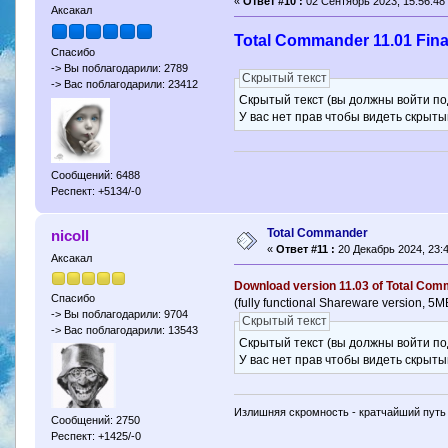
«
Ответ #10 :
02 Сентябрь 2023, 15:56:48
Аксакал
Total Commander 11.01 Fin
Спасибо
-> Вы поблагодарили: 2789
Скрытый текст
-> Вас поблагодарили: 23412
Скрытый текст (вы должны войти по
У вас нет прав чтобы видеть скрыты
Сообщений: 6488
Респект: +5134/-0
Total Commander
nicoll
«
Ответ #11 :
20 Декабрь 2024, 23:4
Аксакал
Download version 11.03 of Total Co
Спасибо
(fully functional Shareware version, 5M
-> Вы поблагодарили: 9704
Скрытый текст
-> Вас поблагодарили: 13543
Скрытый текст (вы должны войти по
У вас нет прав чтобы видеть скрыты
Излишняя скромность - кратчайший путь 
Сообщений: 2750
Респект: +1425/-0