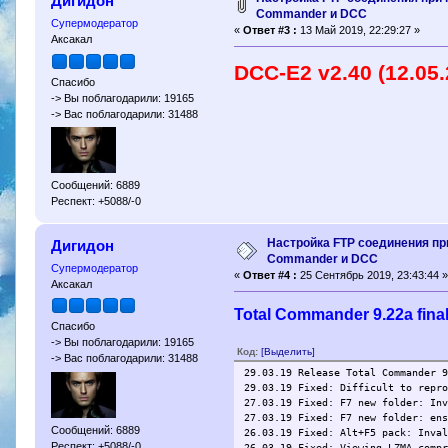
Дигидон
Commander и DCC
Супермодератор
«
Ответ #3 :
13 Май 2019, 22:29:27 »
Аксакал
DCC-E2 v2.40 (12.05.
Спасибо
-> Вы поблагодарили: 19165
-> Вас поблагодарили: 31488
Сообщений: 6889
Респект: +5088/-0
Настройка FTP соединения пр
Дигидон
Commander и DCC
Супермодератор
«
Ответ #4 :
25 Сентябрь 2019, 23:43:44 
Аксакал
Total Commander 9.22а fina
Спасибо
-> Вы поблагодарили: 19165
Код:
[Выделить]
-> Вас поблагодарили: 31488
29.03.19 Release Total Commander 
29.03.19 Fixed: Difficult to repr
27.03.19 Fixed: F7 new folder: In
27.03.19 Fixed: F7 new folder: en
Сообщений: 6889
26.03.19 Fixed: Alt+F5 pack: Inva
Респект: +5088/-0
26.03.19 Fixed: Viewing LZMA-comp