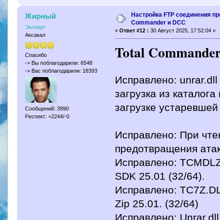
Настройка FTP соединения пр
Жирный
Commander и DCC
Эксперт
«
Ответ #12 :
30 Август 2025, 17:52:04 »
Аксакал
Total Commander 
Спасибо
-> Вы поблагодарили: 6548
-> Вас поблагодарили: 18393
Исправлено: unrar.dll
загрузка из каталога
загрузке устаревшей 
Сообщений: 3990
Респект: +2244/-0
Исправлено: При чтен
предотвращения атак 
Исправлено: TCMDL
SDK 25.01 (32/64).
Исправлено: TC7Z.DL
Zip 25.01. (32/64)
Исправлено: Unrar.dl