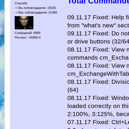
Total Commande
Спасибо
-> Вы поблагодарили: 19165
-> Вас поблагодарили: 31488
09.11.17 Fixed: Help f
from "what's new" sect
09.11.17 Fixed: Do not 
Сообщений: 6889
Респект: +5088/-0
or drive buttons (32/6
08.11.17 Fixed: View 
commands cm_Exchan
08.11.17 Fixed: View m
cm_ExchangeWithTab
08.11.17 Fixed: Divisio
(64)
08.11.17 Fixed: Windo
loaded correctly on th
2:100%, 3:125%, becau
07.11.17 Fixed: Ctrl+L