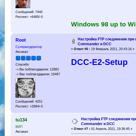
Сообщений: 7440
Респект: +6485/-0
Windows 98 up to Win
Настройка FTP соединения при 
Root
Commander и DCC
Супермодератор
«
Ответ #6 :
19 Февраль 2021, 20:43:16 »
Аксакал
DCC-E2-Setup
Спасибо
-> Вы поблагодарили: 12882
-> Вас поблагодарили: 19487
Сообщений: 4251
Респект: +2884/-0
Настройка FTP соединения пр
tu134
Commander и DCC
ВИП
«
Ответ #7 :
01 Апрель 2021, 19:36:45 »
Аксакал