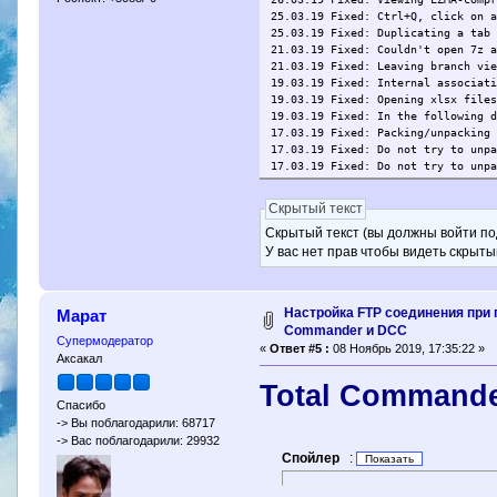
25.03.19 Fixed: Ctrl+Q, click on 
25.03.19 Fixed: Duplicating a tab
21.03.19 Fixed: Couldn't open 7z 
21.03.19 Fixed: Leaving branch vi
19.03.19 Fixed: Internal associat
19.03.19 Fixed: Opening xlsx file
19.03.19 Fixed: In the following 
17.03.19 Fixed: Packing/unpacking
17.03.19 Fixed: Do not try to unp
17.03.19 Fixed: Do not try to unp
17.03.19 Fixed: Width of drive dr
17.03.19 Fixed: Icons in file lis
Скрытый текст
Скрытый текст (вы должны войти по
У вас нет прав чтобы видеть скрыты
Настройка FTP соединения при 
Марат
Commander и DCC
Супермодератор
«
Ответ #5 :
08 Ноябрь 2019, 17:35:22 »
Аксакал
Total Commander
Спасибо
-> Вы поблагодарили: 68717
-> Вас поблагодарили: 29932
Спойлер
: