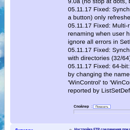
9.0a (no stop at dots,
05.11.17 Fixed: Synchr
a button) only refreshe
05.11.17 Fixed: Multi-r
renaming when user h
ignore all errors in Se
05.11.17 Fixed: Synchr
with directories (32/64
05.11.17 Fixed: 64-bit
by changing the name 
'WinControl' to 'WinCo
reported by ListSetDe
Спойлер
:
Настройка FTP соединения при 