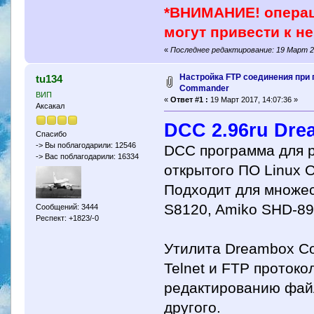
*ВНИМАНИЕ! операц
могут привести к н
«
Последнее редактирование: 19 Март 20
Настройка FTP соединения при 
tu134
Commander
ВИП
«
Ответ #1 :
19 Март 2017, 14:07:36 »
Аксакал
DCC 2.96ru Dre
Спасибо
-> Вы поблагодарили: 12546
DCC программа для р
-> Вас поблагодарили: 16334
открытого ПО Linux 
Подходит для множес
S8120, Amiko SHD-890
Сообщений: 3444
Респект: +1823/-0
Утилита Dreambox Con
Telnet и FTP протоко
редактированию файл
другого.