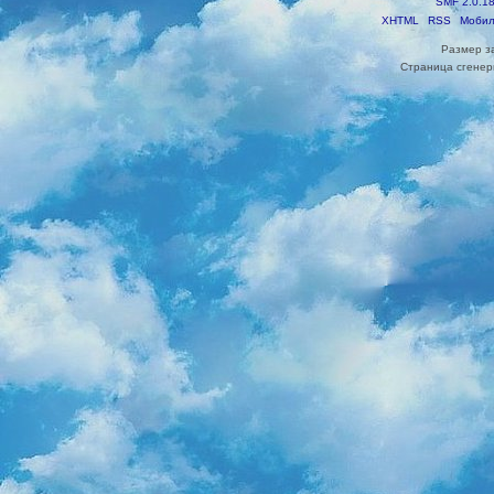
SMF 2.0.1
XHTML
RSS
Мобил
Размер з
Страница сгенери