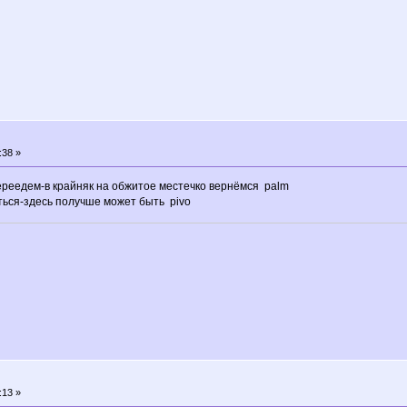
:38 »
ереедем-в крайняк на обжитое местечко вернёмся palm
ться-здесь получше может быть pivo
:13 »