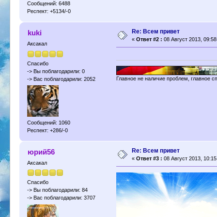
Сообщений: 6488
Респект: +5134/-0
Re: Всем привет
kuki
«
Ответ #2 :
08 Август 2013, 09:58
Аксакал
Спасибо
-> Вы поблагодарили: 0
Главное не наличие проблем, главное с
-> Вас поблагодарили: 2052
Сообщений: 1060
Респект: +286/-0
Re: Всем привет
юрий56
«
Ответ #3 :
08 Август 2013, 10:15
Аксакал
Спасибо
-> Вы поблагодарили: 84
-> Вас поблагодарили: 3707