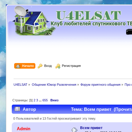
  Начало
  Вход
  Регистрация
U4ELSAT
»
Общение Юмор Развлечения
»
Форум приятного общения
»
Про 
Страницы: [
1
]
2
3
...
655
Вниз
Автор
Тема: Всем привет (Прочита
0 Пользователей и 13 Гостей просматривают эту тему.
Всем привет
Admin