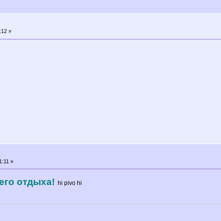
:12 »
1:11 »
его отдыха!
hi pivo hi