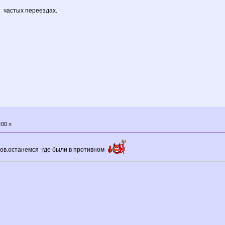
и частых переездах.
:00 »
ов.останемся -где были в противном