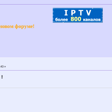
 новом форуме!
:43 »
 !