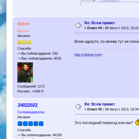
Re: Всем привет
bilich
«
Ответ #4 :
08 Август 2013, 19:22
Друзья
Аксакал
Всем здрасте, по моему тут не плох
Спасибо
-> Вы поблагодарили: 245
http://u4elsat.com/
-> Вас поблагодарили: 4018
Сообщений: 1172
Респект: +198/-0
Re: Всем привет
24022022
«
Ответ #5 :
08 Август 2013, 19:34
Супермодератор
Аксакал
Это последний переезд или как?
Спасибо
-> Вы поблагодарили: 44156