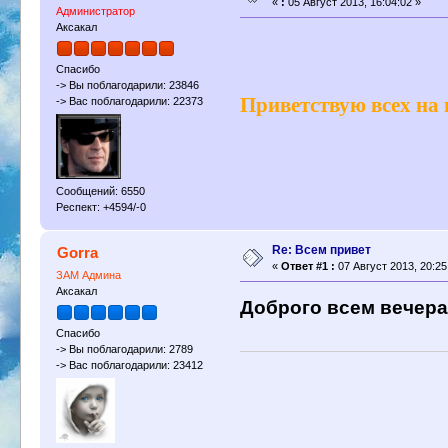
«
:
05 Август 2013, 16:04:02 »
Администратор
Аксакал
Спасибо
-> Вы поблагодарили: 23846
Приветствую всех на
-> Вас поблагодарили: 22373
Сообщений: 6550
Респект: +4594/-0
Re: Всем привет
Gorra
«
Ответ #1 :
07 Август 2013, 20:25
ЗАМ Админа
Аксакал
Доброго всем вечера
Спасибо
-> Вы поблагодарили: 2789
-> Вас поблагодарили: 23412