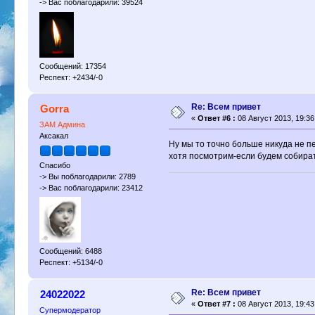
-> Вас поблагодарили: 39524
Сообщений: 17354
Респект: +2434/-0
Re: Всем привет
Gorra
«
Ответ #6 :
08 Август 2013, 19:36
ЗАМ Админа
Аксакал
Ну мы то точно больше никуда не п
хотя посмотрим-если будем собира
Спасибо
-> Вы поблагодарили: 2789
-> Вас поблагодарили: 23412
Сообщений: 6488
Респект: +5134/-0
Re: Всем привет
24022022
«
Ответ #7 :
08 Август 2013, 19:43
Супермодератор