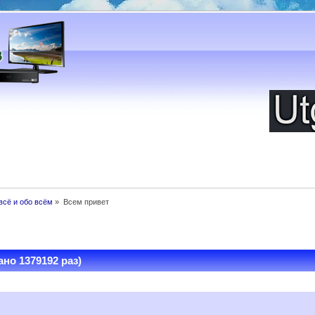
всё и обо всём
»
Всем привет
но 1379192 раз)