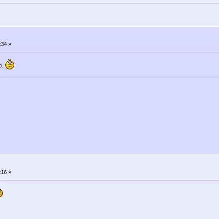
:34 »
о.
:16 »