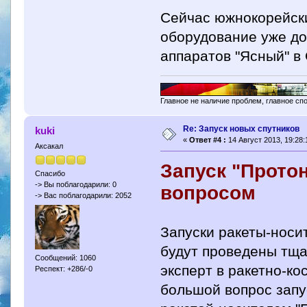
Сейчас южнокорейски
оборудование уже до
аппаратов "Ясный" в
Главное не наличие проблем, главное сп
Re: Запуск новых спутников
kuki
«
Ответ #4 :
14 Август 2013, 19:28:
Аксакал
Запуск "Прото
Спасибо
-> Вы поблагодарили: 0
вопросом
-> Вас поблагодарили: 2052
Запуски ракеты-носит
будут проведены тща
Сообщений: 1060
эксперт в ракетно-ко
Респект: +286/-0
большой вопрос запус