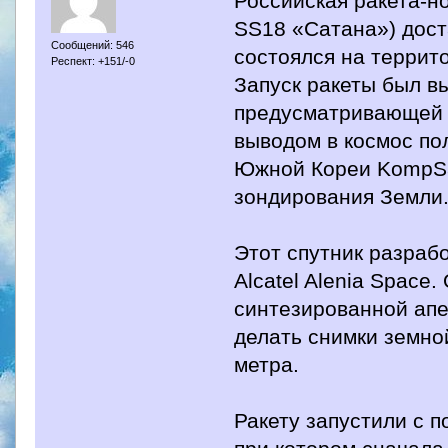
Российская ракета-н
SS18 «Сатана») дост
Сообщений: 546
состоялся на террит
Респект: +151/-0
Запуск ракеты был в
предусматривающей 
выводом в космос пол
Южной Кореи KompSa
зондирования Земли
Этот спутник разраб
Alcatel Alenia Spac
синтезированной апе
делать снимки земно
метра.
Ракету запустили с 