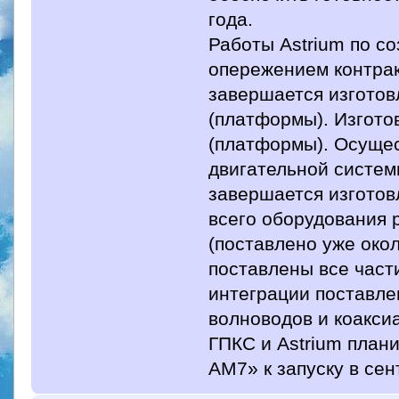
года.
Работы Astrium по с
опережением контрак
завершается изготов
(платформы). Изгото
(платформы). Осущес
двигательной систем
завершается изготов
всего оборудования
(поставлено уже око
поставлены все част
интеграции поставле
волноводов и коакси
ГПКС и Astrium план
АМ7» к запуску в сен