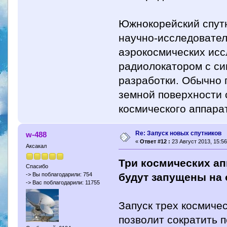
Южнокорейский спутн
научно-исследовател
аэрокосмических ис
радиолокатором с си
разработки. Обычно 
земной поверхности 
космического аппара
Re: Запуск новых спутников
w-488
«
Ответ #12 :
23 Август 2013, 15:56
Аксакал
Три космических ап
Спасибо
будут запущены на 
-> Вы поблагодарили: 754
-> Вас поблагодарили: 11755
Запуск трех космичес
позволит сократить 