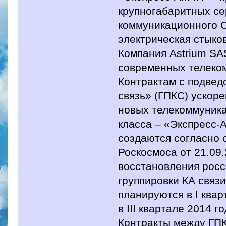
крупногабаритных се
коммуникационного С
электрическая стыко
Компания Astrium SA
современных телеком
Контрактам с подве
связь» (ГПКС) ускор
новых телекоммуника
класса – «Экспресс-
создаются согласно 
Роскосмоса от 21.09.
восстановления росс
группировки КА связ
планируются в I квар
в III квартале 2014 го
Контракты между ГПК