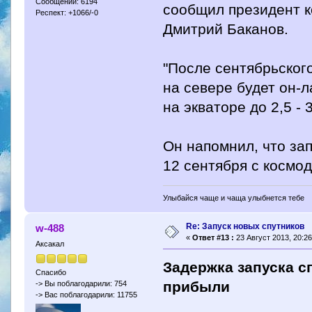
Сообщений: 6194
сообщил президент к
Респект: +1066/-0
Дмитрий Баканов.
"После сентябрьского
на севере будет он-
на экваторе до 2,5 - 
Он напомнил, что за
12 сентября с космо
Улыбайся чаще и чаща улыбнется тебе
Re: Запуск новых спутников
w-488
«
Ответ #13 :
23 Август 2013, 20:26
Аксакал
Задержка запуска с
Спасибо
прибыли
-> Вы поблагодарили: 754
-> Вас поблагодарили: 11755