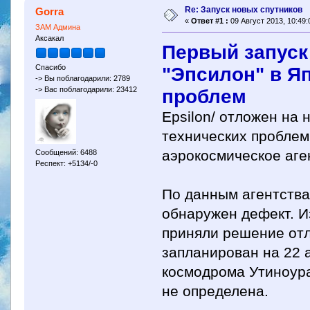
Re: Запуск новых спутников
Gorra
«
Ответ #1 :
09 Август 2013, 10:49:
ЗАМ Админа
Аксакал
Первый запуск
"Эпсилон" в Я
Спасибо
-> Вы поблагодарили: 2789
проблем
-> Вас поблагодарили: 23412
Epsilon/ отложен на
технических проблем
аэрокосмическое аге
Сообщений: 6488
Респект: +5134/-0
По данным агентства
обнаружен дефект. 
приняли решение отл
запланирован на 22 а
космодрома Утиноура
не определена.