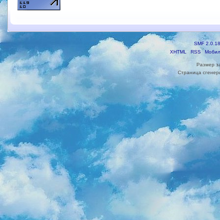
SMF 2.0.1
XHTML
RSS
Мобил
Размер з
Страница сгенери