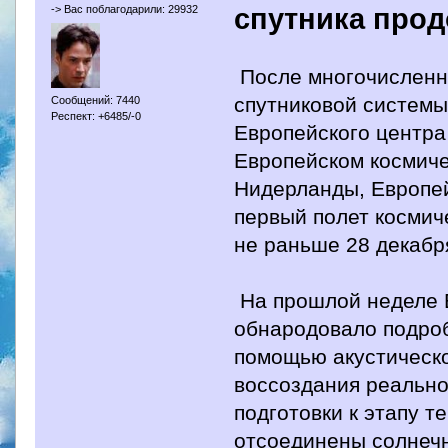
спутника про
-> Вас поблагодарили: 29932
После многочисленны
спутниковой систем
Сообщений: 7440
Респект: +6485/-0
Европейского центра
Европейском космиче
Нидерланды, Европей
первый полет космич
не раньше 28 декабр
На прошлой неделе Е
обнародовало подроб
помощью акустическо
воссоздания реальног
подготовки к этапу т
отсоединены солнечн