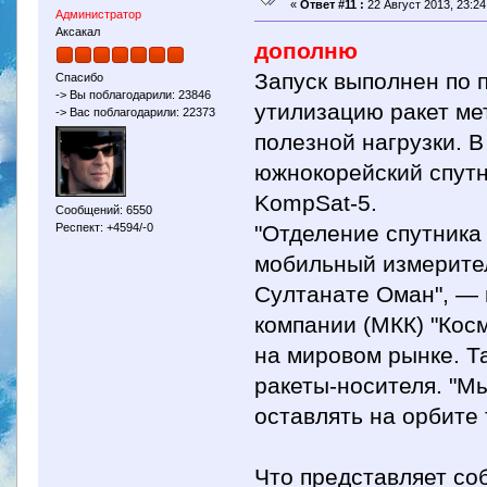
«
Ответ #11 :
22 Август 2013, 23:24
Администратор
Аксакал
дополню
Запуск выполнен по 
Спасибо
-> Вы поблагодарили: 23846
утилизацию ракет ме
-> Вас поблагодарили: 22373
полезной нагрузки. 
южнокорейский спут
KompSat-5.
Сообщений: 6550
"Отделение спутника
Респект: +4594/-0
мобильный измерител
Султанате Оман", — 
компании (МКК) "Кос
на мировом рынке. Т
ракеты-носителя. "М
оставлять на орбите 
Что представляет со