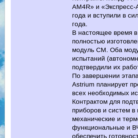
АМ4R» и «Экспресс-А
года и вступили в си
года.
В настоящее время в
полностью изготовл
модуль СМ. Оба мод
испытаний (автономн
подтвердили их рабо
По завершении этап
Astrium планирует п
всех необходимых ис
Контрактом для подт
приборов и систем в
механические и тер
функциональные и ВЧ
обеспечить готовнос