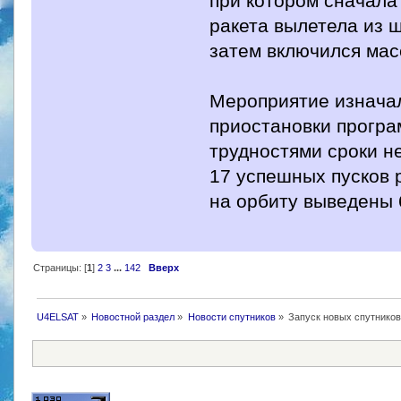
при котором сначала
ракета вылетела из 
затем включился мас
Мероприятие изначал
приостановки програ
трудностями сроки н
17 успешных пусков 
на орбиту выведены 
Страницы: [
1
]
2
3
...
142
Вверх
U4ELSAT
»
Новостной раздел
»
Новости спутников
»
Запуск новых спутников