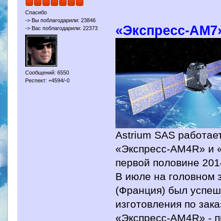
Спасибо
-> Вы поблагодарили: 23846
«Экспресс-АМ7»
-> Вас поблагодарили: 22373
Сообщений: 6550
Респект: +4594/-0
Astrium SAS работае
«Экспресс-АМ4R» и «
первой половине 201
В июле на головном 
(Франция) был успеш
изготовления по зак
«Экспресс-АМ4R» - п