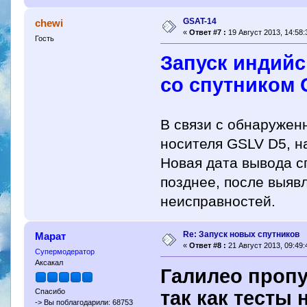
GSAT-14
chewi
«
Ответ #7 :
19 Август 2013, 14:58:
Гость
Запуск индийс
со спутником 
В связи с обнаруженн
носителя GSLV D5, н
Новая дата вывода с
позднее, после выяв
неисправностей.
Re: Запуск новых спутников
Марат
«
Ответ #8 :
21 Август 2013, 09:49:
Супермодератор
Аксакал
Галилео пропу
так как тесты
Спасибо
-> Вы поблагодарили: 68753