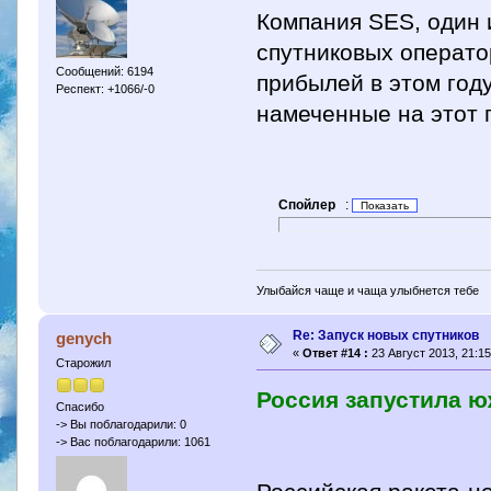
Компания SES, один 
спутниковых операто
Сообщений: 6194
прибылей в этом год
Респект: +1066/-0
намеченные на этот г
Спойлер
:
Улыбайся чаще и чаща улыбнется тебе
Re: Запуск новых спутников
genych
«
Ответ #14 :
23 Август 2013, 21:15
Старожил
Россия запустила 
Спасибо
-> Вы поблагодарили: 0
-> Вас поблагодарили: 1061