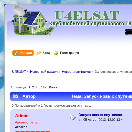
  Начало
  Вход
  Регистрация
U4ELSAT
»
Новостной раздел
»
Новости спутников
»
Запуск новых спутников
Страницы: [
1
]
2
3
...
142
Вниз
Автор
Тема: Запуск новых спутник
0 Пользователей и 1 Гость просматривают эту тему.
Запуск новых спутников
Admin
«
:
05 Август 2013, 12:02:13 »
Администратор
Аксакал