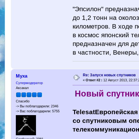
"Эпсилон" предназна
до 1,2 тонн на окол
километров. В ходе 
в космос японский те
предназначен для де
в частности, Венеры
Re: Запуск новых спутников
Муха
«
Ответ #2 :
12 Август 2013, 22:37:
Супермодератор
Аксакал
Новый спутник 
Спасибо
-> Вы поблагодарили: 2346
TelesatЕвропейская
-> Вас поблагодарили: 5755
со спутниковым опе
телекоммуникационн
Сообщений: 2381