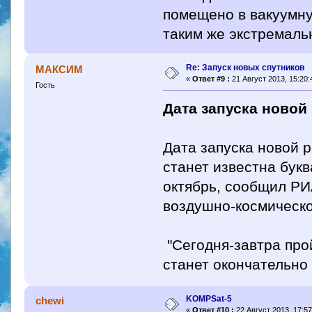
помещено в вакуумну
таким же экстремаль
Re: Запуск новых спутников
МАКСИМ
«
Ответ #9 :
21 Август 2013, 15:20:
Гость
Дата запуска новой
Дата запуска новой р
станет известна букв
октябрь, сообщил Р
воздушно-космическо
"Сегодня-завтра прой
станет окончательно 
KOMPSat-5
chewi
«
Ответ #10 :
22 Август 2013, 17:57