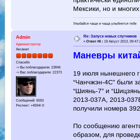
практически единоли
Мексики, но и многи
Улыбайся чаще и чаща улыбнется тебе
Re: Запуск новых спутников
Admin
«
Ответ #6 :
19 Август 2013, 09:47:
Администратор
Аксакал
Маневры кита
Спасибо
-> Вы поблагодарили: 23846
19 июля нынешнего г
-> Вас поблагодарили: 22373
“Чанчжэн-4С” были з
“Шиянь-7” и “Шицзян
2013-037А, 2013-037
Сообщений: 6550
Респект: +4594/-0
получили номера 39
По сообщению агентс
образом, для провед