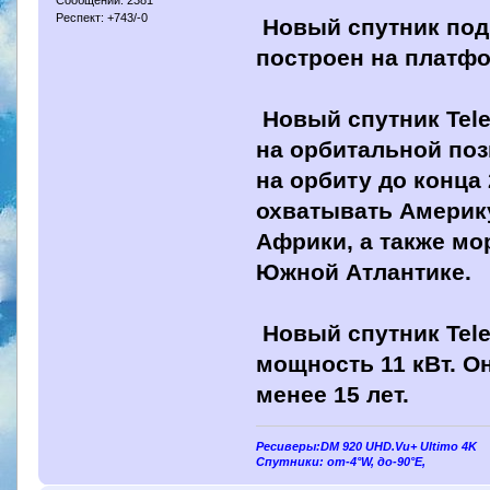
Респект: +743/-0
Новый спутник под 
построен на платфо
Новый спутник Tele
на орбитальной поз
на орбиту до конца
охватывать Америку
Африки, а также мо
Южной Атлантике.
Новый спутник Tele
мощность 11 кВт. О
менее 15 лет.
Ресиверы:DM 920 UHD.Vu+ Ultimo 4K
Спутники: от-4°W, до-90°E,