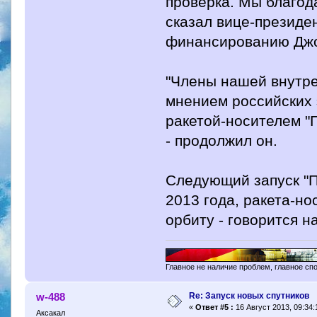
проверка. Мы благода
сказал вице-президе
финансированию Дж
"Члены нашей внутре
мнением российских 
ракетой-носителем "П
- продолжил он.
Следующий запуск "П
2013 года, ракета-но
орбиту - говорится н
Главное не наличие проблем, главное сп
Re: Запуск новых спутников
w-488
«
Ответ #5 :
16 Август 2013, 09:34:
Аксакал