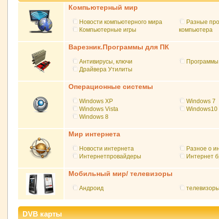
Компьютерный мир
Новости компьютерного мира
Разные пр
Компьютерные игры
компьютера
Варезник.Программы для ПК
Антивирусы, ключи
Программы
Драйвера Утилиты
Операционные системы
Windows XP
Windows 7
Windows Vista
Windows10
Windows 8
Мир интернета
Новости интернета
Разное о и
Интернетпровайдеры
Интернет 
Мобильный мир/ телевизоры
Андроид
телевизор
DVB карты