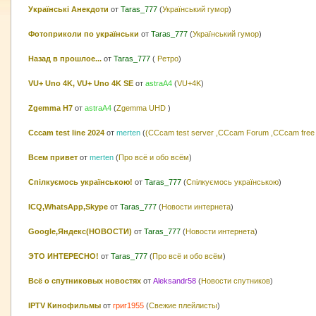
Українські Анекдоти
от
Taras_777
(
Український гумор
)
Фотоприколи по українськи
от
Taras_777
(
Український гумор
)
Назад в прошлое...
от
Taras_777
(
Ретро
)
VU+ Uno 4K, VU+ Uno 4K SE
от
astraA4
(
VU+4K
)
Zgemma H7
от
astraA4
(
Zgemma UHD
)
Cccam test line 2024
от
merten
(
(CCcam test server ,CCcam Forum ,CCcam free
Всем привет
от
merten
(
Про всё и обо всём
)
Спілкуємось українською!
от
Taras_777
(
Спілкуємось українською
)
ICQ,WhatsApp,Skype
от
Taras_777
(
Новости интернета
)
Google,Яндекс(НОВОСТИ)
от
Taras_777
(
Новости интернета
)
ЭТО ИНТЕРЕСНО!
от
Taras_777
(
Про всё и обо всём
)
Всё о спутниковых новостях
от
Aleksandr58
(
Новости спутников
)
IPTV Кинофильмы
от
григ1955
(
Свежие плейлисты
)