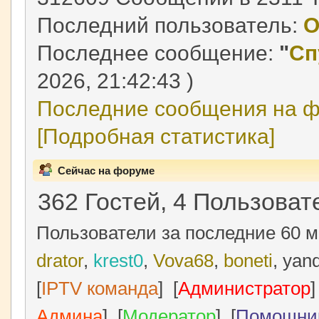
Последний пользователь:
O
Последнее сообщение:
"
Сп
2026, 21:42:43 )
Последние сообщения на ф
[Подробная статистика]
Сейчас на форуме
362 Гостей, 4 Пользоват
Пользователи за последние 60 м
drator
,
krest0
,
Vova68
,
boneti
, yan
[
IPTV команда
] [
Администратор
]
Админа
] [
Модератор
] [
Помощни