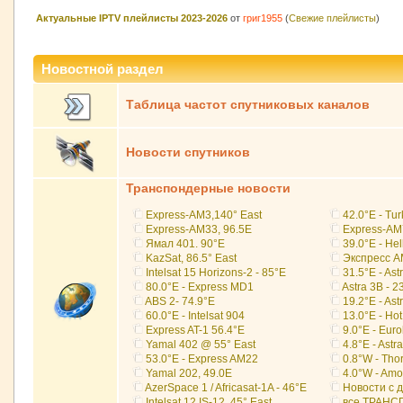
Актуальные IPTV плейлисты 2023-2026
от
григ1955
(
Свежие плейлисты
)
Новостной раздел
Таблица частот спутниковых каналов
Новости спутников
Транспондерные новости
Express-AM3,140° East
42.0°E - Tu
Express-AM33, 96.5E
Express-AM
Ямал 401. 90°E
39.0°E - Hel
KazSat, 86.5° East
Экспресс А
Intelsat 15 Horizons-2 - 85°E
31.5°E - Ast
80.0°E - Express MD1
Astra 3B - 2
ABS 2- 74.9°E
19.2°E - As
60.0°E - Intelsat 904
13.0°E - Hot
Express AT-1 56.4°E
9.0°E - Euro
Yamal 402 @ 55° East
4.8°E - Astra
53.0°E - Express AM22
0.8°W - Thor
Yamal 202, 49.0E
4.0°W - Amo
AzerSpace 1 / Africasat-1A - 46°E
Новости с д
Intelsat 12 IS-12, 45° East
все ТРАНС