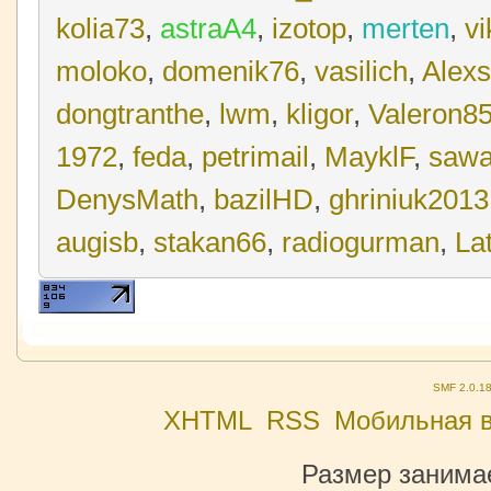
kolia73
,
astraA4
,
izotop
,
merten
,
vi
moloko
,
domenik76
,
vasilich
,
Alex
dongtranthe
,
lwm
,
kligor
,
Valeron8
1972
,
feda
,
petrimail
,
MayklF
,
saw
DenysMath
,
bazilHD
,
ghriniuk2013
augisb
,
stakan66
,
radiogurman
,
La
SMF 2.0.1
XHTML
RSS
Мобильная 
Размер занимае