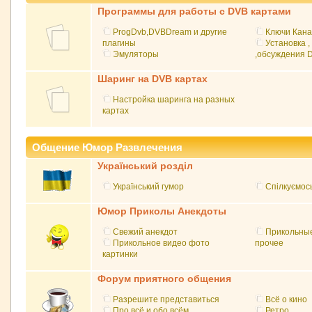
Программы для работы с DVB картами
ProgDvb,DVBDream и другие
Ключи Кана
плагины
Установка ,
Эмуляторы
,обсуждения 
Шаринг на DVB картах
Настройка шаринга на разных
картах
Общение Юмор Развлечения
Український розділ
Український гумор
Спілкуємос
Юмор Приколы Анекдоты
Свежий анекдот
Прикольные
Прикольное видео фото
прочее
картинки
Форум приятного общения
Разрешите представиться
Всё о кино
Про всё и обо всём
Ретро