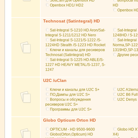
SoftCam для Openbox HD
Вопросы по
Openbox HD1/ HD2
HD
Openbox HD
Technosat (Satintegral) HD
Sat-Integral S-1210 HD Aron/Sat-
Sat-Integral
Integral S-1211/1212 HD Nero
1248HD / S-1
Sat-Integral S-1221/S-1222 /S-
Sat-Integra
1224HD Stealth /S-1223 HD Rocket
Norma,SP-1229
Ключи и каналы для ресиверов
1319HD,SP-1
Technosat (Satintegral) HD
Другие реси
Sat-Integral S-1225 HD ABLE/S-
1227 HD HEAVY METAL/S-1237, S-
1247
U2C /uClan
Ключи и каналы для U2C S+
U2C A1terna
ПО,Дампы для U2C S+
U2C B6 Ful
Вопросы и обсуждения
U2C Denys 
ресиверов U2C S+
Программы для U2C S+
Globo Opticum Orton HD
OPTICUM - HD 9500-9600
Globo HD Х
Globo(Orton,Optiсum) HD
Х4)