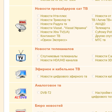
Новости провайдеров сат ТВ
Новости Нтв-плюс
Новости от
Hовости Триколор тв
ТВ / Актив ТВ»
Новости Радуга тв
АКАДО
Новости Viasat..."Viasat Украина"
Телекарта
Новости Xtra TV(UA)
Cyfrowy Pol
Континент ТВ
Другие спу
«Орион Экспресс»
МТС тв
Новости телеканалов
Спутниковые телеканалы
Новости Са
Новости HD/UHD каналов
Новости 3D
Эфирное и кабельное ТВ
Новости цифрового эфирного тв
Новости ка
Аналоговое тв
DVB-T2
Настройки 
цифрового те
Бюро новостей