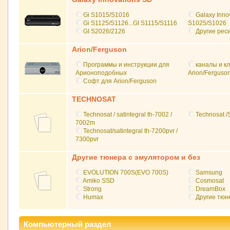
Gi S1015/S1016
Galaxy Inno
Gi S1125/S1126...GI S1115/S1116
S1025/S1026
GI S2026/2126
Другие рес
Аrion/Ferguson
Программы и инструкции для
каналы и к
Арионоподобных
Аrion/Ferguso
Софт для Аrion/Ferguson
TECHNOSAT
Technosat / satintegral th-7002 /
Technosat /S
7002m
Technosat/satintegral th-7200pvr /
7300pvr
Другие тюнера с эмулятором и без
EVOLUTION 700S(EVO 700S)
Samsung
Amiko SSD
Cosmosat
Strong
DreamBox
Humax
Другие тюн
Компьютерный раздел