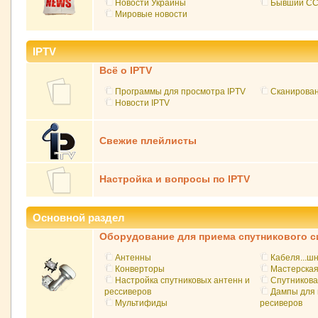
Новости Украины
Бывший C
Мировые новости
IPTV
Всё о IPTV
Программы для просмотра IPTV
Сканирован
Новости IPTV
Свежие плейлисты
Настройка и вопросы по IPTV
Основной раздел
Оборудование для приема спутникового с
Антенны
Кабеля...шн
Конверторы
Мастерская
Настройка спутниковых антенн и
Спутникова
рессиверов
Дампы для 
Мультифиды
ресиверов