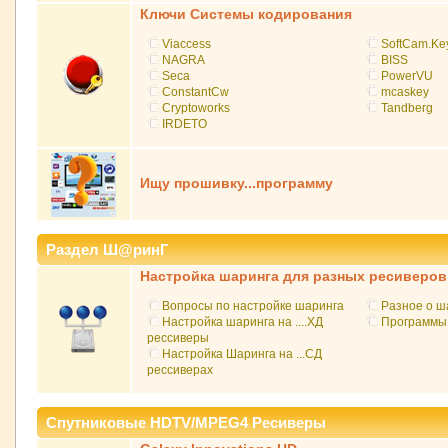
Ключи Системы кодирования
Viaccess
SoftCam.Ke
NAGRA
BISS
Seca
PowerVU
ConstantCw
mcaskey
Cryptoworks
Tandberg
IRDETO
Ищу прошивку...программу
Раздел Ш@ринГ
Настройка шаринга для разных ресиверов
Вопросы по настройке шаринга
Разное о ш
Настройка шаринга на ....ХД
Программы
рессиверы
Настройка Шаринга на ...СД
рессиверах
Спутниковые HDTV/MPEG4 Ресиверы