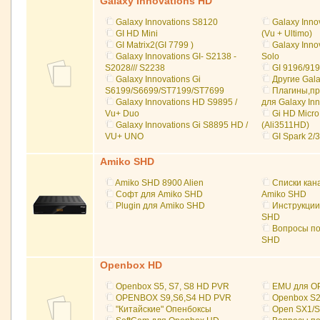
Galaxy Innovations HD
Galaxy Innovations S8120
Galaxy Inno
GI HD Mini
(Vu + Ultimo)
GI Matrix2(GI 7799 )
Galaxy Inno
Galaxy Innovations GI- S2138 -
Solo
S2028/// S2238
GI 9196/91
Galaxy Innovations Gi
Другие Gala
S6199/S6699/ST7199/ST7699
Плагины,пр
Galaxy Innovations HD S9895 /
для Galaxy Inn
Vu+ Duo
Gi HD Micro
Galaxy Innovations Gi S8895 HD /
(Ali3511HD)
VU+ UNO
GI Spark 2/
Amiko SHD
Amiko SHD 8900 Alien
Списки кан
Софт для Amiko SHD
Amiko SHD
Plugin для Amiko SHD
Инструкции
SHD
Вопросы по
SHD
Openbox HD
Openbox S5, S7, S8 HD PVR
EMU для O
OPENBOX S9,S6,S4 HD PVR
Openbox S
"Китайские" Опенбоксы
Open SX1/S