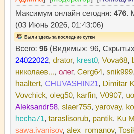
Максимум онлайн сегодня:
476
. 
(03 Июнь 2026, 01:43:06)
Были здесь за последние сутки
Всего:
96
(Видимых: 96, Скрытых:
24022022
,
drator
,
krest0
,
Vova68
,
николаев...
,
олег
,
Cerg64
,
snik999
haaltert
,
CHUVASHIN21
,
Dimitar 
Vovchick
,
oleg50
,
karfin
,
V0907
,
u
Aleksandr58
,
slaer755
,
yarovay
,
ko
hecha71
,
taraslisorub
,
pantik
,
Ku M
sawa.ivanisov
,
alex_romanov
,
Tosi