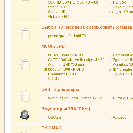
50X HD, 55X HD, 55X HD Plus
НD Box
Strong HD
Другие, не
Starsat HD
раздел, HD р
Alphabox HD
Выбор HD ресивера(обзор,советы,отзывы
ресиверы с Android TV
4K Ultra HD
uClan Ustym 4K PRO
(Mut@nt)O
GI ET11000 4K / Amiko Viper 4K 51
Zgemma U
Octagon UHD/Octagon
Openbox AS
SF8008,SF4008 4K UHD
UHD/Formuler
Dreambox HD 4К
Другие 4K 
VU+4K
DVB-T2 ресиверы
World Vision Foros Combo T2/S2
Eurosky E
Эмуляторы(ПЛАГИНЫ)
OSCam
Wicardd
ENIGMA 2