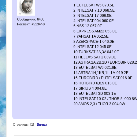
1 EUTELSAT W5 070.5E
2 INTELSAT 7,10 068.5E
3 INTELSAT 17 066.0E
Сообщений: 6488
4 INTELSAT 904 060.0E
Респект: +5134/-0
5 NSS 12 057.0E
6 EXPRESS AM22 053.0E
7 YAHSAT 1A 052.5E
8 AZERSPACE-1 046.0E
9 INTELSAT 12 045.0E
10 TURKSAT 2A,3A 042.0E
11 HELLAS SAT 2 039.0E
12 ASTRA 2A,2B,2D / EUROBIR 028.
13 EUTELSAT W6 021.6E
14 ASTRA 1H,1KR,1L,1M 019.2E
15 EUROBIRD / EUTELSAT 016.0E
16 HOTBIRD 6,8,9 013.0E
17 SIRIUS 4 004.8E
18 EUTELSAT 3D 003.1E
19 INTELSAT 10-02 / THOR 5, 000.8
20 AMOS 2,3 / THOR 3 004.0W
Страницы: [
1
]
Вверх