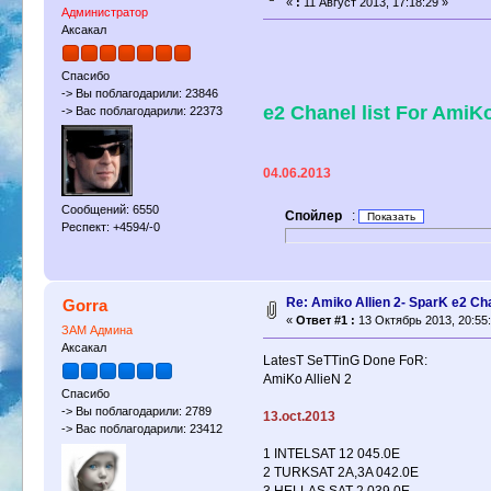
«
:
11 Август 2013, 17:18:29 »
Администратор
Аксакал
Спасибо
-> Вы поблагодарили: 23846
e2 Chanel list For AmiKo
-> Вас поблагодарили: 22373
04.06.2013
Сообщений: 6550
Спойлер
:
Респект: +4594/-0
Re: Amiko Allien 2- SparK e2 Ch
Gorra
«
Ответ #1 :
13 Октябрь 2013, 20:55:
ЗАМ Админа
Аксакал
LatesT SeTTinG Done FoR:
AmiKo AllieN 2
Спасибо
-> Вы поблагодарили: 2789
13.oct.2013
-> Вас поблагодарили: 23412
1 INTELSAT 12 045.0E
2 TURKSAT 2A,3A 042.0E