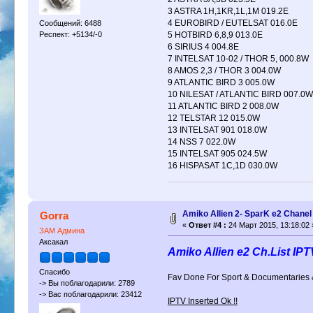
3 ASTRA 1H,1KR,1L,1M 019.2E
4 EUROBIRD / EUTELSAT 016.0E
Сообщений: 6488
Респект: +5134/-0
5 HOTBIRD 6,8,9 013.0E
6 SIRIUS 4 004.8E
7 INTELSAT 10-02 / THOR 5, 000.8W
8 AMOS 2,3 / THOR 3 004.0W
9 ATLANTIC BIRD 3 005.0W
10 NILESAT / ATLANTIC BIRD 007.0W
11 ATLANTIC BIRD 2 008.0W
12 TELSTAR 12 015.0W
13 INTELSAT 901 018.0W
14 NSS 7 022.0W
15 INTELSAT 905 024.5W
16 HISPASAT 1C,1D 030.0W
Amiko Allien 2- SparK e2 Chanel
Gorra
«
Ответ #4 :
24 Март 2015, 13:18:02 
ЗАМ Админа
Аксакал
Amiko Allien e2 Ch.List IPT
Спасибо
Fav Done For Sport & Documentaries 
-> Вы поблагодарили: 2789
-> Вас поблагодарили: 23412
IPTV Inserted Ok !!