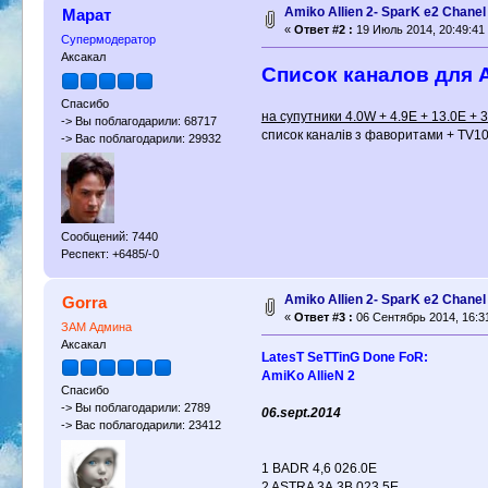
Amiko Allien 2- SparK e2 Chanel
Марат
«
Ответ #2 :
19 Июль 2014, 20:49:41
Супермодератор
Аксакал
Список каналoв для 
Спасибо
на супутники 4.0W + 4.9E + 13.0E + 3
-> Вы поблагодарили: 68717
cписок каналів з фаворитами + TV1
-> Вас поблагодарили: 29932
Сообщений: 7440
Респект: +6485/-0
Amiko Allien 2- SparK e2 Chanel
Gorra
«
Ответ #3 :
06 Сентябрь 2014, 16:3
ЗАМ Админа
Аксакал
LatesT SeTTinG Done FoR:
AmiKo AllieN 2
Спасибо
-> Вы поблагодарили: 2789
06.sept.2014
-> Вас поблагодарили: 23412
1 BADR 4,6 026.0E
2 ASTRA 3A,3B 023.5E