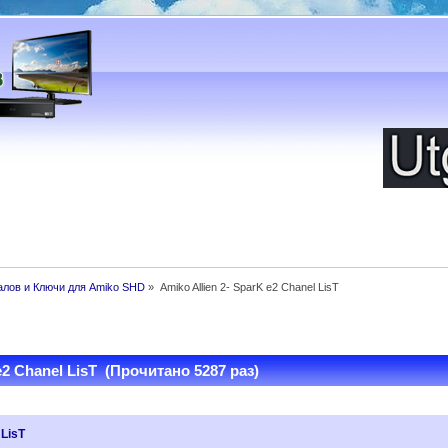
алов и Ключи для Amiko SHD
»
Amiko Allien 2- SparK e2 Chanel LisT
e2 Chanel LisT (Прочитано 5287 раз)
 LisT