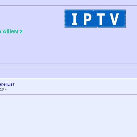
 AllieN 2
anel LisT
18 »