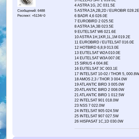
3 HELLAS SAT 2 039.0E
4 ASTRA 1G, 2C 031.5E
5 ASTRA 2A,2B,2D / EUROBIR 028.2
Сообщений: 6488
Респект: +5134/-0
6 BADR 4,6 026.0E
7 EUROBIRD 2 025.5E
8 ASTRA 3A,3B 023.5E
9 EUTELSAT W6 021.6E
10 ASTRA 1H,1KR,1L,1M 019.2E
11 EUROBIRD / EUTELSAT 016.0E
12 HOTBIRD 6,8,9 013.0E
13 EUTELSAT W2A 010.0E
14 EUTELSAT W3A 007.0E
15 SIRIUS 4 004.8E
16 EUTELSAT 3C 003.1E
17 INTELSAT 10-02 / THOR 5, 000.8
18 AMOS 2,3 / THOR 3 004.0W
19 ATLANTIC BIRD 3 005.0W
20 ATLANTIC BIRD 2 008.0W
21 ATLANTIC BIRD 1 012.5W
22 INTELSAT 901 018.0W
23 NSS 7 022.0W
24 INTELSAT 905 024.5W
25 INTELSAT 907 027.5W
26 HISPASAT 1C,1D 030.0W