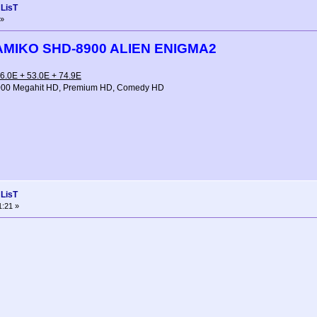
 LisT
 »
AMIKO SHD-8900 ALIEN ENIGMA2
6.0Е + 53.0Е + 74.9E
000 Megahit HD, Premium HD, Comedy HD
 LisT
1:21 »