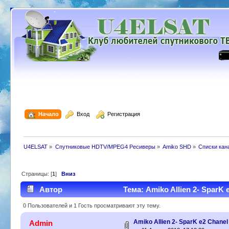
  Начало
  Вход
  Регистрация
U4ELSAT
»
Спутниковые HDTV/MPEG4 Ресиверы
»
Amiko SHD
»
Списки кан
Страницы: [
1
]
Вниз
Автор
Тема: Amiko Allien 2- SparK 
0 Пользователей и 1 Гость просматривают эту тему.
Amiko Allien 2- SparK e2 Chanel
Admin