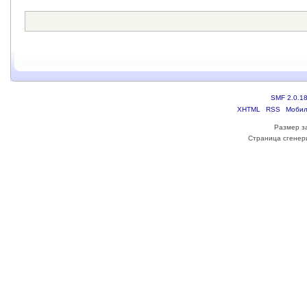
SMF 2.0.1
XHTML
RSS
Мобил
Размер з
Страница сгенери