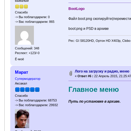
Бывалый
BootLogo
Спасибо
-> Вы поблагодарили: 0
Файл boot.png скопируйте(переместите
-> Вас поблагодарили: 865
boot.png и PSD в архиве
Рес: GI S8120HD, Ортон HD X403p, Clobo
Сообщений: 348
Респект: +123/-0
Ё-моё
Лого на загрузку и радио, меню
Марат
«
Ответ #6 :
22 Апрель 2015, 21:25:47
Супермодератор
Аксакал
Главное меню
Спасибо
-> Вы поблагодарили: 68753
Путь по установке в архиве.
-> Вас поблагодарили: 29932