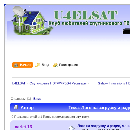
  Начало
  Вход
  Регистрация
U4ELSAT
»
Спутниковые HDTV/MPEG4 Ресиверы
»
 	Galaxy Innovations H
Страницы: [
1
]
Вниз
Автор
Тема: Лого на загрузку и ра
0 Пользователей и 1 Гость просматривают эту тему.
Лого на загрузку и радио, мен
xarlei-13