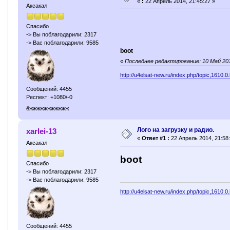
«
:
22 Апрель 2014, 21:45:27 »
Аксакал
Спасибо
-> Вы поблагодарили: 2317
-> Вас поблагодарили: 9585
boot
«
Последнее редактирование: 10 Май 2014
http://u4elsat-new.ru/index.php/topic,1610.0
Сообщений: 4455
Респект: +1080/-0
ёжжжжжжжжжжж
Лого на загрузку и радио.
xarlei-13
«
Ответ #1 :
22 Апрель 2014, 21:58:
Аксакал
boot
Спасибо
-> Вы поблагодарили: 2317
-> Вас поблагодарили: 9585
http://u4elsat-new.ru/index.php/topic,1610.0
Сообщений: 4455