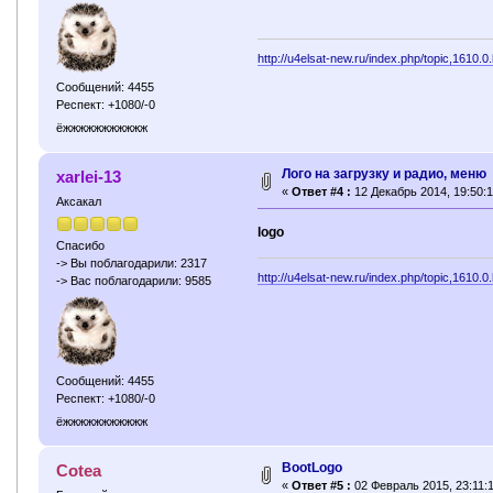
http://u4elsat-new.ru/index.php/topic,1610.0
Сообщений: 4455
Респект: +1080/-0
ёжжжжжжжжжжж
Лого на загрузку и радио, меню
xarlei-13
«
Ответ #4 :
12 Декабрь 2014, 19:50:1
Аксакал
logo
Спасибо
-> Вы поблагодарили: 2317
http://u4elsat-new.ru/index.php/topic,1610.0
-> Вас поблагодарили: 9585
Сообщений: 4455
Респект: +1080/-0
ёжжжжжжжжжжж
BootLogo
Cotea
«
Ответ #5 :
02 Февраль 2015, 23:11:1