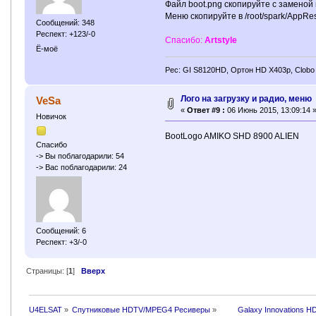
Файл boot.png скопируйте с заменой в
Меню скопируйте в /root/spark/AppRe
Сообщений: 348
Респект: +123/-0
Спасибо:
Artstyle
Ё-моё
Рес: GI S8120HD, Ортон HD X403p, Clobo
Лого на загрузку и радио, меню
VeSa
«
Ответ #9 :
06 Июнь 2015, 13:09:14 
Новичок
BootLogo AMIKO SHD 8900 ALIEN
Спасибо
-> Вы поблагодарили: 54
-> Вас поблагодарили: 24
Сообщений: 6
Респект: +3/-0
Страницы: [
1
]
Вверх
U4ELSAT
»
Спутниковые HDTV/MPEG4 Ресиверы
»
 	Galaxy Innovations H