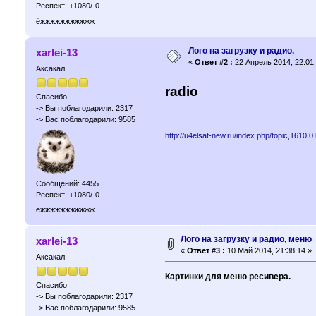
Респект: +1080/-0
ёжжжжжжжжжжж
Лого на загрузку и радио.
xarlei-13
«
Ответ #2 :
22 Апрель 2014, 22:01:
Аксакал
radio
Спасибо
-> Вы поблагодарили: 2317
-> Вас поблагодарили: 9585
http://u4elsat-new.ru/index.php/topic,1610.0
Сообщений: 4455
Респект: +1080/-0
ёжжжжжжжжжжж
Лого на загрузку и радио, меню
xarlei-13
«
Ответ #3 :
10 Май 2014, 21:38:14 »
Аксакал
Картинки для меню ресивера.
Спасибо
-> Вы поблагодарили: 2317
-> Вас поблагодарили: 9585