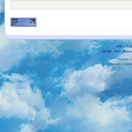
SMF 2.0.1
XHTML
RSS
Мобил
Размер з
Страница сгенери