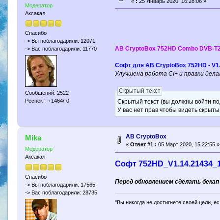
«
:
25 Январь 2020, 16:28:06 »
Модератор
Аксакал
Спасибо
-> Вы поблагодарили: 12071
AB CryptoBox 752HD Combo DVB-T2
-> Вас поблагодарили: 11770
Софт для AB CryptoBox 752HD - V1.
Улучшена работа CI+ и правки дел
Скрытый текст
Сообщений: 2522
Респект: +1464/-0
Скрытый текст (вы должны войти по
У вас нет прав чтобы видеть скрыты
AB CryptoBox
Mika
«
Ответ #1 :
05 Март 2020, 15:22:55 »
Модератор
Аксакал
Софт 752HD_V1.14.21434_1
Спасибо
Перед обновлением сделать бекап 
-> Вы поблагодарили: 17565
-> Вас поблагодарили: 28735
"Вы никогда не достигнете своей цели, е