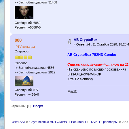
-> Вас поблагодарили: 31488
Сообщений: 6889
Респект: +5088/-0
AB CryptoBox
000
«
Ответ #4 :
11 Октябрь 2020, 18:28:4
IPTV команда
Старожил
AB CryptoBox 752HD Combo
Спасибо
Список каналів+ключі станом на 11
-> Вы поблагодарили: 4586
(Т2 скануємо по місцю проживання)
-> Вас поблагодарили: 2919
Biss-OK,PowerVu-OK.
Xtra TV в списку.
Сообщений: 577
乌克兰
Респект: +468/-0
Страницы: [
1
]
Вверх
U4ELSAT
»
Спутниковые HDTV/MPEG4 Ресиверы
»
 DVB-T2 ресиверы 
»
AB C