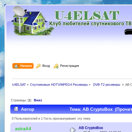
  Начало
  Вход
  Регистрация
U4ELSAT
»
Спутниковые HDTV/MPEG4 Ресиверы
»
 DVB-T2 ресиверы 
»
AB C
Страницы: [
1
]
Вниз
Автор
Тема: AB CryptoBox (Прочита
0 Пользователей и 1 Гость просматривают эту тему.
AB CryptoBox
astraA4