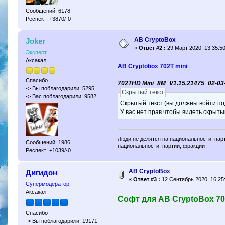
Сообщений: 6178
Респект: +3870/-0
AB CryptoBox
Joker
«
Ответ #2 :
29 Март 2020, 13:35:50
Эксперт
Аксакал
AB Cryptobox 702T mini
Спасибо
702THD Mini_8M_V1.15.21475_02-03
-> Вы поблагодарили: 5295
Скрытый текст
-> Вас поблагодарили: 9582
Скрытый текст (вы должны войти по
У вас нет прав чтобы видеть скрыты
Люди не делятся на национальности, парт
Сообщений: 1986
национальности, партии, фракции
Респект: +1039/-0
AB CryptoBox
Дигидон
«
Ответ #3 :
12 Сентябрь 2020, 16:25
Супермодератор
Аксакал
Софт для AB CryptoBox 70
Спасибо
-> Вы поблагодарили: 19171