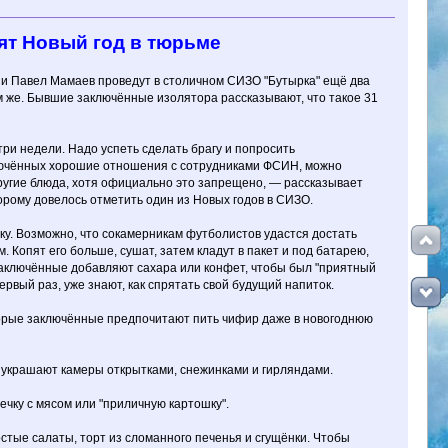
тят Новый год в тюрьме
и Павел Мамаев проведут в столичном СИЗО "Бутырка" ещё два
 же. Бывшие заключённые изолятора рассказывают, что такое 31
три недели. Надо успеть сделать брагу и попросить
ключённых хорошие отношения с сотрудниками ФСИН, можно
ругие блюда, хотя официально это запрещено, — рассказывает
орому довелось отметить один из Новых годов в СИЗО.
ску. Возможно, что сокамерникам футболистов удастся достать
. Копят его больше, сушат, затем кладут в пакет и под батарею,
заключённые добавляют сахара или конфет, чтобы был "приятный
первый раз, уже знают, как спрятать свой будущий напиток.
оторые заключённые предпочитают пить чифир даже в новогоднюю
 украшают камеры открытками, снежинками и гирляндами.
ечку с мясом или "приличную картошку".
тые салаты, торт из сломанного печенья и сгущёнки. Чтобы