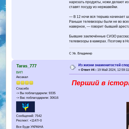
нарезать продукты, ножи делают из
ставят посуду из нержавейки.
— В 12 ночи вся тюрьма начинает шу
Раньше телевизоры были не во всех 
наверное, — говорит бывший ареста
Бывшие заключённые СИЗО рассказыв
телевизоры в камерах. Поэтому в Н
С Ув. Владимир
Из жизни знаменитостей спо
Taras_777
«
Ответ #4 :
19 Май 2024, 12:59:11
ВИП
Аксакал
Перший в історі
Спасибо
-> Вы поблагодарили: 9335
-> Вас поблагодарили: 30616
Сообщений: 7542
Респект: +1147/-0
Все Буде УКРАІНА