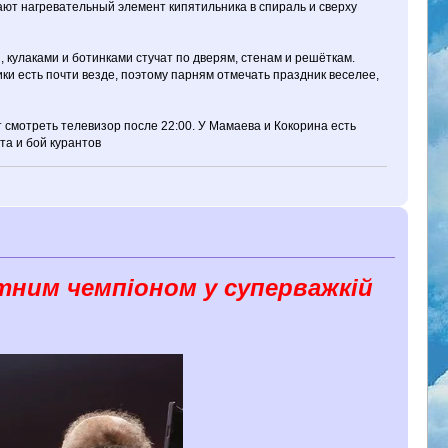
ают нагревательный элемент кипятильника в спираль и сверху
, кулаками и ботинками стучат по дверям, стенам и решёткам.
ики есть почти везде, поэтому парням отмечать праздник веселее,
смотреть телевизор после 22:00. У Мамаева и Кокорина есть
та и бой курантов
ютним чемпіоном у суперважкій