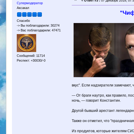
«
Ответ #3 :
07 Декабрь 2018, 07:5
Супермодератор
Аксакал
"Чиф
Спасибо
-> Вы поблагодарили: 30274
-> Вас поблагодарили: 47471
Сообщений: 11714
Респект: +30030/-0
вкус". Если надзиратели замечают, ч
— От браги наутро, как правило, п
ночь, — говорит Константин.
Другой бывший арестант легендарн
Также он отметил, что "празднична
Из продуктов, которые жителям СИЗ