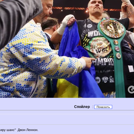
Спойлер
:
миру шанс" Джон Леннон.