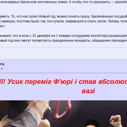
 консервных банок или заточенных ложек. А чтобы что-то разогреть — разгиб
меть. То, что наступил Новый год, можно понять сразу. Заключённые посудой
камерах, поэтому было так: постучали, чифирнули и спать легли. Теперь тел
нт.
ают, что в ночь с 31 декабря на 1 января сотрудники изолятора разрешают 
овый год они смогут посмотреть праздничные концерты, обращение президен
рта
 »
ї! Усик переміг Ф'юрі і став абсол
вазі