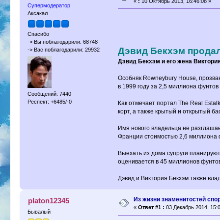
«
:
10 Октябрь 2013, 16:46:08 »
Супермодератор
Аксакал
Спасибо
-> Вы поблагодарили: 68748
Дэвид Бекхэм продал
-> Вас поблагодарили: 29932
Дэвид Бекхэм и его жена Виктория
Особняк Rowneybury House, прозван
в 1999 году за 2,5 миллиона фунтов
Сообщений: 7440
Респект: +6485/-0
Как отмечает портал The Real Esta
корт, а также крытый и открытый ба
Имя нового владельца не разглашае
Франции стоимостью 2,6 миллиона 
Выехать из дома супруги планируют
оценивается в 45 миллионов фунтов
Дэвид и Виктория Бекхэм также вла
Из жизни знаменитостей спо
platon12345
«
Ответ #1 :
03 Декабрь 2014, 15:0
Бывалый