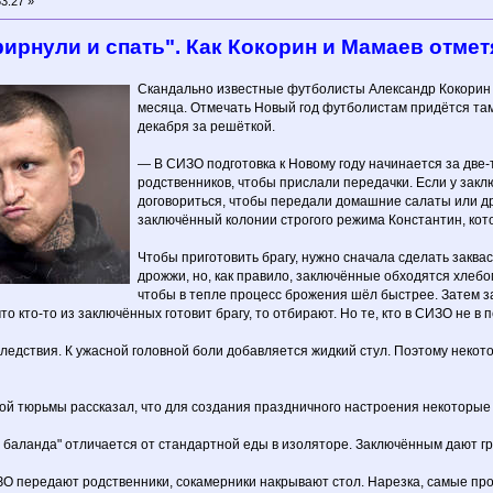
3:27 »
ирнули и спать". Как Кокорин и Мамаев отме
Скандально известные футболисты Александр Кокорин 
месяца. Отмечать Новый год футболистам придётся там
декабря за решёткой.
— В СИЗО подготовка к Новому году начинается за две-
родственников, чтобы прислали передачки. Если у за
договориться, чтобы передали домашние салаты или д
заключённый колонии строгого режима Константин, кот
Чтобы приготовить брагу, нужно сначала сделать заква
дрожжи, но, как правило, заключённые обходятся хлебом
чтобы в тепле процесс брожения шёл быстрее. Затем 
то кто-то из заключённых готовит брагу, то отбирают. Но те, кто в СИЗО не в 
оследствия. К ужасной головной боли добавляется жидкий стул. Поэтому нек
ой тюрьмы рассказал, что для создания праздничного настроения некоторые
я баланда" отличается от стандартной еды в изоляторе. Заключённым дают гр
О передают родственники, сокамерники накрывают стол. Нарезка, самые прос