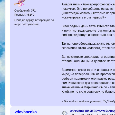
Американский боксер-профессионал,
нокаутом. Это по сей день остаетс
Сообщений: 371
(«шестидюймовых»), которые впервы
Респект: +81/-0
нокаутировать его в первом?»
Обид не держу, возвращаю по
мере поступления.
В последний день лета 1969 стоял
и понятно, ведь самолетом, описыв
сильно вздрогнул и, несколько раз 
Так нелепо оборвалась жизнь одного
вспоминая этого человека, ставшег
Да, некоторые специалисты оценива
ставил Рокки лишь на девятое место
Возможно, в чем-то они и правы, и 
мире, не потерпевшим на професси
рефери поднимали его правую руку, 
сам Рокки всего два раза побывал 
знаке машины Марчиано было написа
Клей, но по силе воли ему не было 
«
Последнее редактирование: 05 Декабр
Из жизни знаменитостей спо
vdovbnenko