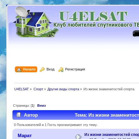
  Начало
  Вход
  Регистрация
U4ELSAT
»
Спорт
»
Другие виды спорта
»
Из жизни знаменитостей спорта
Страницы: [
1
]
Вниз
Автор
Тема: Из жизни знаменитост
0 Пользователей и 1 Гость просматривают эту тему.
Из жизни знаменитостей спо
Марат