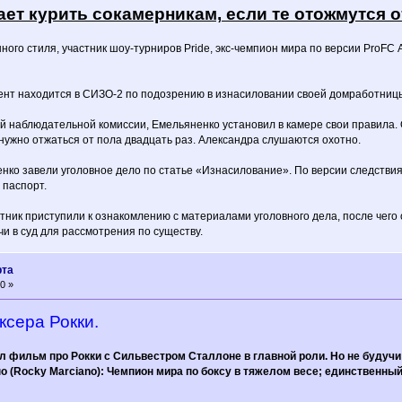
т курить сокамерникам, если те отожмутся от
ого стиля, участник шоу-турниров Pride, экс-чемпион мира по версии ProFC
ент находится в СИЗО-2 по подозрению в изнасиловании своей домработни
 наблюдательной комиссии, Емельяненко установил в камере свои правила. О
 нужно отжаться от пола двадцать раз. Александра слушаются охотно.
ко завели уголовное дело по статье «Изнасилование». По версии следствия
 паспорт.
тник приступили к ознакомлению с материалами уголовного дела, после чего
 в суд для рассмотрения по существу.
рта
0 »
ксера Рокки.
ел фильм про Рокки с Сильвестром Сталлоне в главной роли. Но не будучи
 (Rocky Marciano): Чемпион мира по боксу в тяжелом весе; единственный 