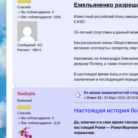
Емельяненко разрешае
Спасибо
-> Вы поблагодарили: 0
Известный российский боец смешанн
-> Вас поблагодарили: 1006
СИЗО.
33-летний спортсмен в данный мом
Как рассказали члены Общественной
Сообщений: 411
желание «потянуть» сигаретку, ему
Респект: +98/-0
Напомним, на Александра Емельянен
девушку Полину, а также похитил ее
В настоящее время боец и его защи
заключения и последующей передачи
Из жизни знаменитостей спо
Nadejda
«
Ответ #2 :
24 Март 2016, 00:10:5
Бывалый
Настоящая история бо
Спасибо
-> Вы поблагодарили: 0
Да, конечно я в свое время смотр
-> Вас поблагодарили: 1120
настоящий Рокки — Рокки Марчиано
поражения.