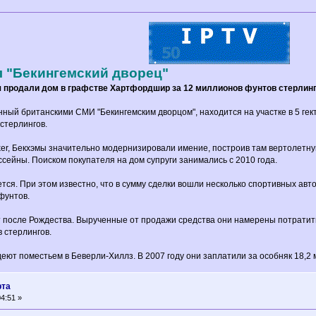
 "Бекингемский дворец"
 продали дом в графстве Хартфордшир за 12 миллионов фунтов стерлингов.
ный британскими СМИ "Бекингемским дворцом", находится на участке в 5 гек
 стерлингов.
lker, Бекхэмы значительно модернизировали имение, построив там вертолет
ссейны. Поиском покупателя на дом супруги занимались с 2010 года.
тся. При этом известно, что в сумму сделки вошли несколько спортивных авт
фунтов.
 после Рождества. Вырученные от продажи средства они намерены потратить
 стерлингов.
деют поместьем в Беверли-Хиллз. В 2007 году они заплатили за особняк 18,2
рта
4:51 »