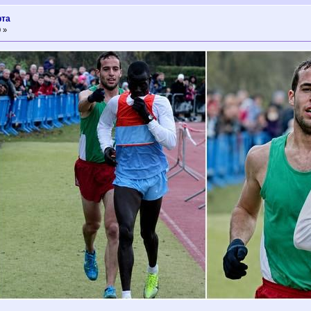
рта
 »