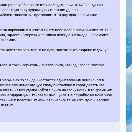
ом ринге 49 боев и во всех победил, причем в 43 поединках —
евероятную силу чудовищных коротких ударов
 «Зачем танцевать с противником 10 раундов, если можно
ли за парившим в высоком синем небе небольшим самолетом. Оно
ано, гордость Америки и ее живая легенда. Неожиданно самолет
 на землю.
ть облетела весь мир, и не один знаток бокса скорбно вздохнул,
ея, а такой серьезный знаток бокса, как Тэд Кэролл, вообще
окки Марчиано по сей день остается единственным чемпионом в
несшее ему немеркнущую славу ристалище и сорок девять раз
ести из них удалось уйти с ринга на своих ногах, в то время как
 бомбардировщик», как звали Джо Луиса. Не случайно на номерном
ехники и пластики, какими отличались те же Джо Луис и Кассиус
 взятых.