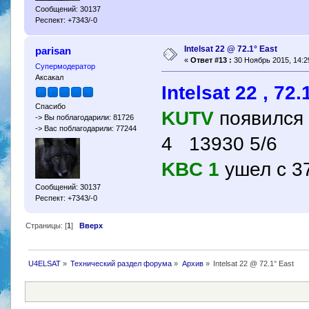
Сообщений: 30137
Респект: +7343/-0
Intelsat 22 @ 72.1° East
parisan
«
Ответ #13 :
30 Ноябрь 2015, 14:2
Супермодератор
Аксакал
Intelsat 22 , 72.
Спасибо
KUTV
появился
-> Вы поблагодарили: 81726
-> Вас поблагодарили: 77244
4 13930 5/6
KBC 1
ушел с 3
Сообщений: 30137
Респект: +7343/-0
Страницы: [
1
]
Вверх
U4ELSAT
»
Технический раздел форума
»
Архив
»
Intelsat 22 @ 72.1° East