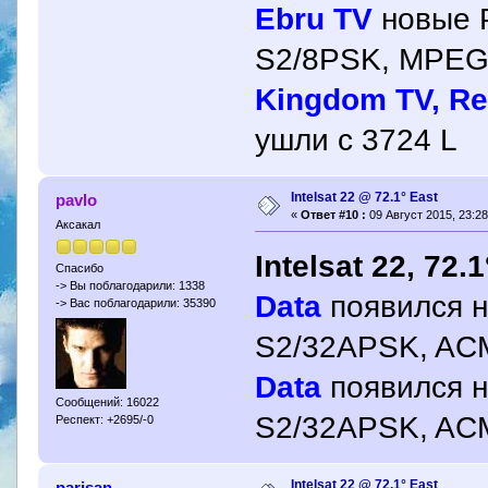
Ebru TV
новые P
S2/8PSK, MPEG
Kingdom TV, Rev
ушли с 3724 L
Intelsat 22 @ 72.1° East
pavlo
«
Ответ #10 :
09 Август 2015, 23:28
Аксакал
Intelsat 22, 72.
Спасибо
-> Вы поблагодарили: 1338
Data
появился н
-> Вас поблагодарили: 35390
S2/32APSK, AC
Data
появился н
Сообщений: 16022
S2/32APSK, AC
Респект: +2695/-0
Intelsat 22 @ 72.1° East
parisan