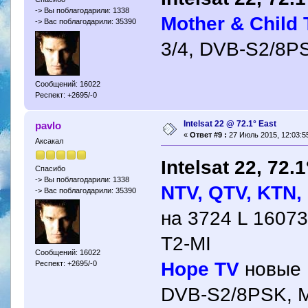
-> Вы поблагодарили: 1338
Mother & Child
-> Вас поблагодарили: 35390
3/4, DVB-S2/8P
Сообщений: 16022
Респект: +2695/-0
Intelsat 22 @ 72.1° East
pavlo
«
Ответ #9 :
27 Июль 2015, 12:03:5
Аксакал
Intelsat 22, 72.
Спасибо
-> Вы поблагодарили: 1338
NTV, QTV, KTN, 
-> Вас поблагодарили: 35390
на 3724 L 1607
T2-MI
Сообщений: 16022
Hope TV
новые 
Респект: +2695/-0
DVB-S2/8PSK, 