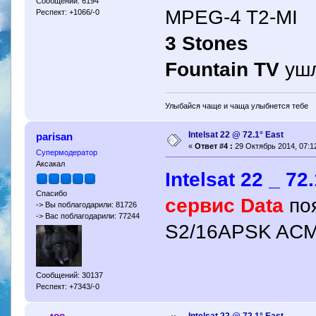
Сообщений: 6194
MPEG-4 T2-MI 1
Респект: +1066/-0
3 Stones
Fountain TV
ушл
Улыбайся чаще и чаща улыбнется тебе
Intelsat 22 @ 72.1° East
parisan
«
Ответ #4 :
29 Октябрь 2014, 07:12
Супермодератор
Аксакал
Intelsat 22 _ 72
Спасибо
сервис Data
по
-> Вы поблагодарили: 81726
-> Вас поблагодарили: 77244
S2/16APSK AC
Сообщений: 30137
Респект: +7343/-0