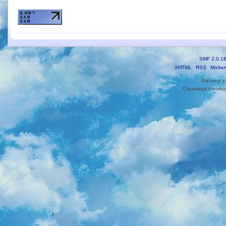
SMF 2.0.1
XHTML
RSS
Мобил
Размер з
Страница сгенери