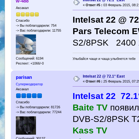
Intelsat 22 @ 72.1° East
w-488
«
Ответ #5 :
03 Февраль 2015, 08:2
Аксакал
Intelsat 22 @ 72
Спасибо
-> Вы поблагодарили: 754
Pars Telecom 
-> Вас поблагодарили: 11755
S2/8PSK 2400 
Сообщений: 6194
Улыбайся чаще и чаща улыбнется тебе
Респект: +1066/-0
Intelsat 22 @ 72.1° East
parisan
«
Ответ #6 :
25 Февраль 2015, 07:2
Супермодератор
Аксакал
Intelsat 22 72.1
Спасибо
Baite TV
появил
-> Вы поблагодарили: 81726
-> Вас поблагодарили: 77244
DVB-S2/8PSK 
Kass TV
Сообщений: 30137