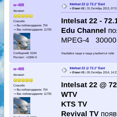
Intelsat 22 @ 72.1° East
w-488
«
Ответ #2 :
31 Октябрь 2013, 07:57
Аксакал
Intelsat 22 - 72.
Спасибо
-> Вы поблагодарили: 754
Edu Channel
по
-> Вас поблагодарили: 11755
MPEG-4 30000
Сообщений: 6194
Улыбайся чаще и чаща улыбнется тебе
Респект: +1066/-0
Intelsat 22 @ 72.1° East
w-488
«
Ответ #3 :
05 Октябрь 2014, 14:23
Аксакал
Intelsat 22 @ 72
Спасибо
-> Вы поблагодарили: 754
WTV
-> Вас поблагодарили: 11755
KTS TV
Revival TV
появ