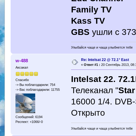
Family TV
Kass TV
GBS
ушли с 373
Улыбайся чаще и чаща улыбнется тебе
Re: Intelsat 22 @ 72.1° East
w-488
«
Ответ #1 :
20 Сентябрь 2013, 08:
Аксакал
Intelsat 22. 72.
Спасибо
-> Вы поблагодарили: 754
Телеканал "
Sta
-> Вас поблагодарили: 11755
16000 1/4. DVB-S
Открыто
Сообщений: 6194
Респект: +1066/-0
Улыбайся чаще и чаща улыбнется тебе