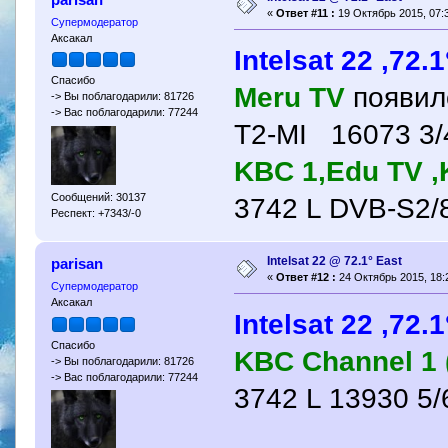
«
Ответ #11 :
19 Октябрь 2015, 07:3
Супермодератор
Аксакал
Intelsat 22 ,72.
Спасибо
Meru TV
появил
-> Вы поблагодарили: 81726
-> Вас поблагодарили: 77244
T2-MI 16073 3/
KBC 1,Edu TV ,
Сообщений: 30137
3742 L DVB-S2
Респект: +7343/-0
Intelsat 22 @ 72.1° East
parisan
«
Ответ #12 :
24 Октябрь 2015, 18:
Супермодератор
Аксакал
Intelsat 22 ,72.
Спасибо
KBC Channel 1 
-> Вы поблагодарили: 81726
-> Вас поблагодарили: 77244
3742 L 13930 5