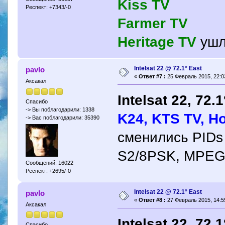
Kiss TV
Респект: +7343/-0
Farmer TV
Heritage TV
ушл
Intelsat 22 @ 72.1° East
pavlo
«
Ответ #7 :
25 Февраль 2015, 22:0
Аксакал
Intelsat 22, 72.
Спасибо
-> Вы поблагодарили: 1338
K24, KTS TV, Ho
-> Вас поблагодарили: 35390
сменились PIDs
S2/8PSK, MPEG
Сообщений: 16022
Респект: +2695/-0
Intelsat 22 @ 72.1° East
pavlo
«
Ответ #8 :
27 Февраль 2015, 14:5
Аксакал
Intelsat 22, 72.
Спасибо