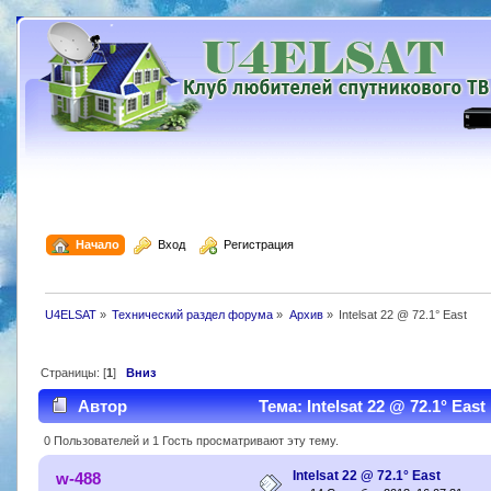
  Начало
  Вход
  Регистрация
U4ELSAT
»
Технический раздел форума
»
Архив
»
Intelsat 22 @ 72.1° East
Страницы: [
1
]
Вниз
Автор
Тема: Intelsat 22 @ 72.1° Eas
0 Пользователей и 1 Гость просматривают эту тему.
Intelsat 22 @ 72.1° East
w-488