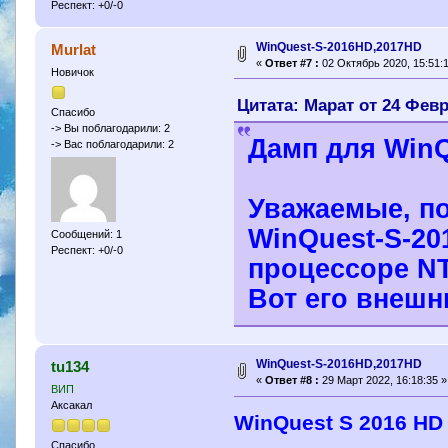
Респект: +0/-0
WinQuest-S-2016HD,2017HD
Murlat
«
Ответ #7 :
02 Октябрь 2020, 15:51:1
Новичок
Цитата: Марат от 24 Февр
Спасибо
-> Вы поблагодарили: 2
Дамп для WinQ
-> Вас поблагодарили: 2
Уважаемые, по
WinQuest-S-20
Сообщений: 1
Респект: +0/-0
процессоре N
Вот его внешн
WinQuest-S-2016HD,2017HD
tu134
«
Ответ #8 :
29 Март 2022, 16:18:35 »
ВИП
Аксакал
WinQuest S 2016 HD
Спасибо