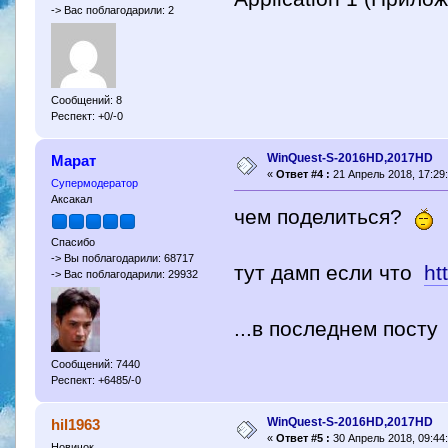
-> Вас поблагодарили: 2
Сообщений: 8
Респект: +0/-0
WinQuest-S-2016HD,2017HD
Марат
«
Ответ #4 :
21 Апрель 2018, 17:29:
Супермодератор
Аксакал
чем поделиться?
Спасибо
-> Вы поблагодарили: 68717
тут дамп если что
ht
-> Вас поблагодарили: 29932
...в последнем посту
Сообщений: 7440
Респект: +6485/-0
WinQuest-S-2016HD,2017HD
hil1963
«
Ответ #5 :
30 Апрель 2018, 09:44:
Новичок