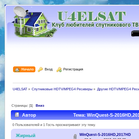
  Начало
  Вход
  Регистрация
U4ELSAT
»
Спутниковые HDTV/MPEG4 Ресиверы
»
Другие HDTV/MPEG4 Рес
Страницы: [
1
]
Вниз
Автор
Тема: WinQuest-S-2016HD,20
0 Пользователей и 1 Гость просматривают эту тему.
WinQuest-S-2016HD,2017HD
Жирный