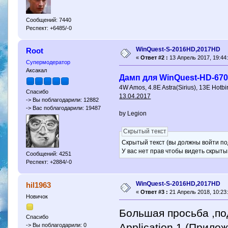
Сообщений: 7440
Респект: +6485/-0
WinQuest-S-2016HD,2017HD
Root
«
Ответ #2 :
13 Апрель 2017, 19:44:
Супермодератор
Аксакал
Дамп для WinQuest-HD-67
4W Amos, 4.8E Astra(Sirius), 13E Hotbi
Спасибо
13.04.2017
-> Вы поблагодарили: 12882
-> Вас поблагодарили: 19487
by Legion
Скрытый текст
Скрытый текст (вы должны войти по
У вас нет прав чтобы видеть скрыты
Сообщений: 4251
Респект: +2884/-0
WinQuest-S-2016HD,2017HD
hil1963
«
Ответ #3 :
21 Апрель 2018, 10:23:
Новичок
Большая просьба ,по
Спасибо
Application 1 (Прило
-> Вы поблагодарили: 0