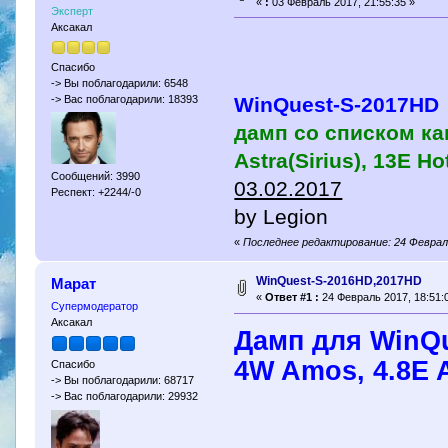
«
:
03 Февраль 2017, 21:55:35 »
Эксперт
Аксакал
Спасибо
-> Вы поблагодарили: 6548
WinQuest-S-2017HD
-> Вас поблагодарили: 18393
дамп со списком ка
Astra(Sirius), 13E Ho
Сообщений: 3990
03.02.2017
Респект: +2244/-0
by Legion
«
Последнее редактирование: 24 Феврал
WinQuest-S-2016HD,2017HD
Марат
«
Ответ #1 :
24 Февраль 2017, 18:51:
Супермодератор
Аксакал
Дамп для WinQ
4W Amos, 4.8E A
Спасибо
-> Вы поблагодарили: 68717
-> Вас поблагодарили: 29932