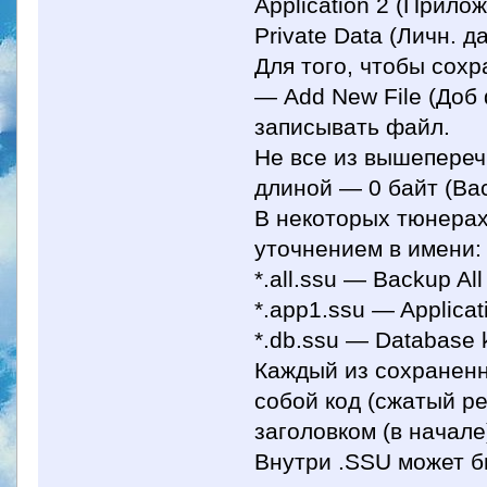
Application 2 (Прило
Private Data (Личн. д
Для того, чтобы сохр
— Add New File (Доб 
записывать файл.
Не все из вышепереч
длиной — 0 байт (Back
В некоторых тюнерах
уточнением в имени:
*.all.ssu — Backup All
*.app1.ssu — Applicat
*.db.ssu — Database
Каждый из сохранен
собой код (сжатый р
заголовком (в начале
Внутри .SSU может б