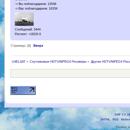
-> Вы поблагодарили: 12546
-> Вас поблагодарили: 16334
Сообщений: 3444
Респект: +1823/-0
Страницы: [
1
]
Вверх
U4ELSAT
»
Спутниковые HDTV/MPEG4 Ресиверы
»
Другие HDTV/MPEG4 Рес
SMF 2.0.1
XHTML
RSS
Мобил
Размер з