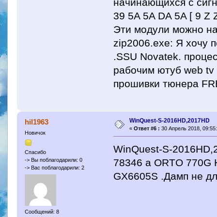
начинающихся с сигн
39 5A 5A DA 5A [ 9 Z Z
Эти модули можно на
zip2006.exe: Я хочу
.SSU Novatek. проце
рабочим ютуб web tv 
прошивки тюнера F
WinQuest-S-2016HD,2017HD
hil1963
«
Ответ #6 :
30 Апрель 2018, 09:55:
Новичок
WinQuest-S-2016HD,
Спасибо
78346 а ORTO 770G 
-> Вы поблагодарили: 0
-> Вас поблагодарили: 2
GX6605S .Дамп не д
Сообщений: 8