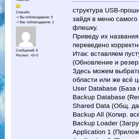
структура USB-проши
Спасибо
зайдя в меню самого
-> Вы поблагодарили: 0
-> Вас поблагодарили: 2
флешку.
Приведу их названия 
переведено корректн
Сообщений: 8
Итак: вставляем пус
Респект: +0/-0
(Обновление и резер
Здесь можем выбрат
области или же всё ц
User Database (База 
Backup Database (Re
Shared Data (Общ. д
Backup All (Копир. вс
Backup Loader (Загру
Application 1 (Прило