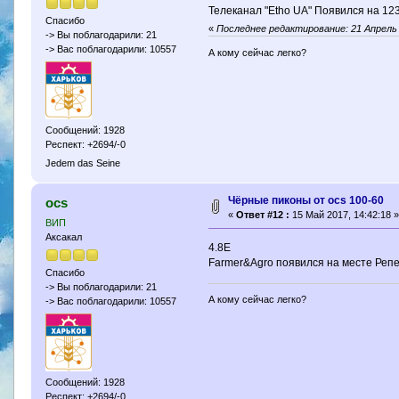
Телеканал "Еtho UA" Появился на 12
Спасибо
«
Последнее редактирование: 21 Апрель 
-> Вы поблагодарили: 21
-> Вас поблагодарили: 10557
А кому сейчас легко?
Сообщений: 1928
Респект: +2694/-0
Jedem das Seine
Чёрные пиконы от ocs 100-60
ocs
«
Ответ #12 :
15 Май 2017, 14:42:18 »
ВИП
Аксакал
4.8Е
Farmer&Agro появился на месте Реп
Спасибо
-> Вы поблагодарили: 21
А кому сейчас легко?
-> Вас поблагодарили: 10557
Сообщений: 1928
Респект: +2694/-0