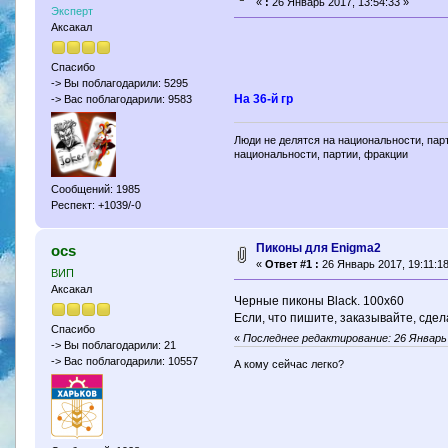
«
:
26 Январь 2017, 13:54:33 »
Эксперт
Аксакал
Спасибо
-> Вы поблагодарили: 5295
На 36-й гр
-> Вас поблагодарили: 9583
Люди не делятся на национальности, парт
национальности, партии, фракции
Сообщений: 1985
Респект: +1039/-0
Пиконы для Enigma2
ocs
«
Ответ #1 :
26 Январь 2017, 19:11:18
ВИП
Аксакал
Черные пиконы Black. 100х60
Если, что пишите, заказывайте, сдел
Спасибо
«
Последнее редактирование: 26 Январь 
-> Вы поблагодарили: 21
-> Вас поблагодарили: 10557
А кому сейчас легко?