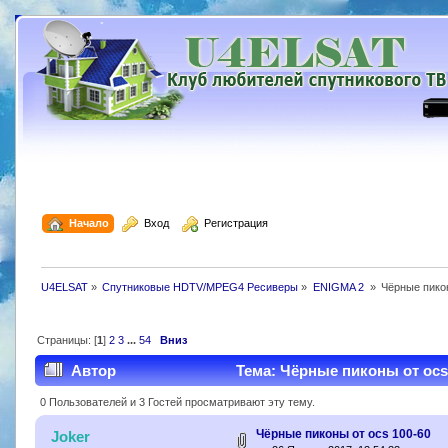
  Начало
  Вход
  Регистрация
U4ELSAT
»
Спутниковые HDTV/MPEG4 Ресиверы
»
ENIGMA 2 
»
Чёрные пико
Страницы: [
1
]
2
3
...
54
Вниз
Автор
Тема: Чёрные пиконы от ocs 
0 Пользователей и 3 Гостей просматривают эту тему.
Чёрные пиконы от ocs 100-60
Joker