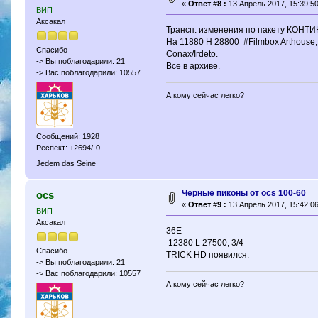
«
Ответ #8 :
13 Апрель 2017, 15:39:50
ВИП
Аксакал
Трансп. изменения по пакету КОНТ
На 11880 H 28800 #Filmbox Arthouse, 
Спасибо
Conax/Irdeto.
-> Вы поблагодарили: 21
Все в архиве.
-> Вас поблагодарили: 10557
А кому сейчас легко?
Сообщений: 1928
Респект: +2694/-0
Jedem das Seine
Чёрные пиконы от ocs 100-60
ocs
«
Ответ #9 :
13 Апрель 2017, 15:42:06
ВИП
Аксакал
36Е
12380 L 27500; 3/4
Спасибо
TRICK HD появился.
-> Вы поблагодарили: 21
-> Вас поблагодарили: 10557
А кому сейчас легко?