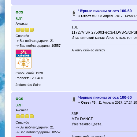
Чёрные пиконы от ocs 100-60
ocs
«
Ответ #5 :
08 Апрель 2017, 14:58:13
ВИП
Аксакал
13Е
11727V;SR:27500;Fec:3/4.DVB-S/QPS
Спасибо
Итальянский канал Alice. открыто по
-> Вы поблагодарили: 21
-> Вас поблагодарили: 10557
А кому сейчас легко?
Сообщений: 1928
Респект: +2694/-0
Jedem das Seine
Чёрные пиконы от ocs 100-60
ocs
«
Ответ #6 :
11 Апрель 2017, 17:24:10
ВИП
Аксакал
36Е
MTV DANCE
Спасибо
Уже такого цвета.
-> Вы поблагодарили: 21
-> Вас поблагодарили: 10557
А кому сейчас легко?