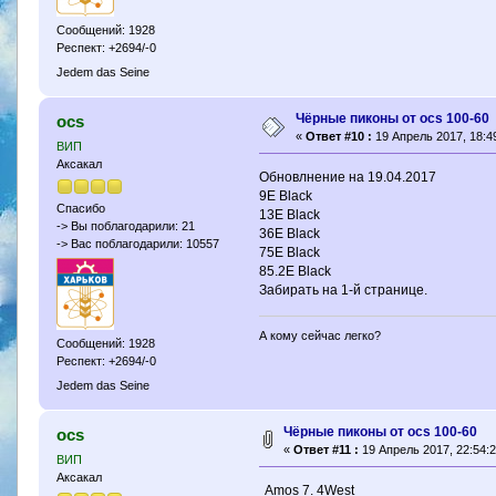
Сообщений: 1928
Респект: +2694/-0
Jedem das Seine
Чёрные пиконы от ocs 100-60
ocs
«
Ответ #10 :
19 Апрель 2017, 18:49
ВИП
Аксакал
Обновлнение на 19.04.2017
9Е Black
Спасибо
13Е Black
-> Вы поблагодарили: 21
36E Black
-> Вас поблагодарили: 10557
75E Black
85.2E Black
Забирать на 1-й странице.
А кому сейчас легко?
Сообщений: 1928
Респект: +2694/-0
Jedem das Seine
Чёрные пиконы от ocs 100-60
ocs
«
Ответ #11 :
19 Апрель 2017, 22:54:2
ВИП
Аксакал
Amos 7. 4West