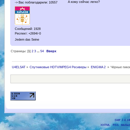
А кому сейчас легко?
-> Вас поблагодарили: 10557
Сообщений: 1928
Респект: +2694/-0
Jedem das Seine
Страницы: [
1
]
2
3
...
54
Вверх
U4ELSAT
»
Спутниковые HDTV/MPEG4 Ресиверы
»
ENIGMA 2 
»
Чёрные пико
SMF 2.0.1
XHTML
RSS
Мобил