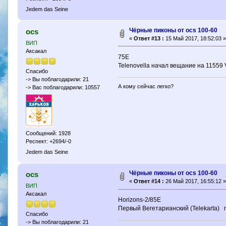
Jedem das Seine
Чёрные пиконы от ocs 100-60
ocs
«
Ответ #13 :
15 Май 2017, 18:52:03 »
ВИП
Аксакал
75Е
Telenovella начал вещание на 11559 
Спасибо
-> Вы поблагодарили: 21
А кому сейчас легко?
-> Вас поблагодарили: 10557
Сообщений: 1928
Респект: +2694/-0
Jedem das Seine
Чёрные пиконы от ocs 100-60
ocs
«
Ответ #14 :
26 Май 2017, 16:55:12 »
ВИП
Аксакал
Horizons-2/85E
Первый Вегетарианский (Telekarta) 
Спасибо
-> Вы поблагодарили: 21