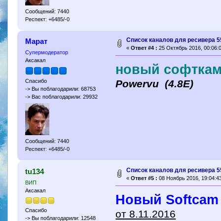
Сообщений: 7440
Респект: +6485/-0
Cписок каналов для ресивера 5
Марат
«
Ответ #4 :
25 Октябрь 2016, 00:06:0
Супермодератор
Аксакал
новый софткам
Powervu (4.8Е)
Спасибо
-> Вы поблагодарили: 68753
-> Вас поблагодарили: 29932
Сообщений: 7440
Респект: +6485/-0
Cписок каналов для ресивера 5
tu134
«
Ответ #5 :
08 Ноябрь 2016, 19:04:43
ВИП
Аксакал
Новый Softcam
Спасибо
от 8.11.2016
-> Вы поблагодарили: 12548