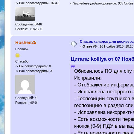
-> Вас поблагодарили: 16342
«
Последнее редактирование: 08 Ноябрь 
Сообщений: 3446
Респект: +1825/-0
Cписок каналов для ресивера 
Roshen25
«
Ответ #6 :
16 Ноябрь 2016, 10:18
Новичок
Цитата: kolllya от 07 Ноя
Спасибо
-> Вы поблагодарили: 0
Обновилось ПО для спут
-> Вас поблагодарили: 3
Исправили:
- Отображение информац
- Исправлена некорректн
- Геопозиции спутников 
Сообщений: 4
Респект: +0/-0
геопозицию в раздел спис
- Исправлена некорректн
- Есть возможности пер
кнопок (0-9) ПДУ в выпа
- Есть возможности реда