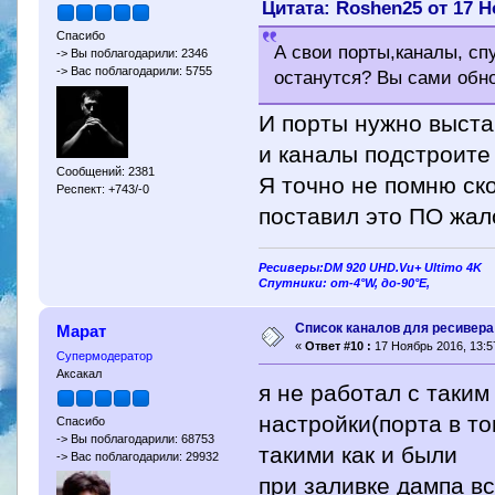
Цитата: Roshen25 от 17 Н
Спасибо
А свои порты,каналы, сп
-> Вы поблагодарили: 2346
-> Вас поблагодарили: 5755
останутся? Вы сами обно
И порты нужно выст
и каналы подстроите
Сообщений: 2381
Я точно не помню ск
Респект: +743/-0
поставил это ПО жал
Ресиверы:DM 920 UHD.Vu+ Ultimo 4K
Спутники: от-4°W, до-90°E,
Cписок каналов для ресивера 
Марат
«
Ответ #10 :
17 Ноябрь 2016, 13:5
Супермодератор
Аксакал
я не работал с таким
настройки(порта в т
Спасибо
-> Вы поблагодарили: 68753
такими как и были
-> Вас поблагодарили: 29932
при заливке дампа вс