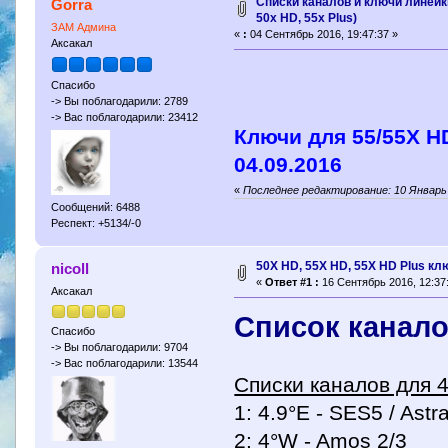
Списки каналов и ключи линейки
Gorra
50x HD, 55x Plus)
ЗАМ Админа
«
:
04 Сентябрь 2016, 19:47:37 »
Аксакал
Спасибо
-> Вы поблагодарили: 2789
-> Вас поблагодарили: 23412
Ключи для 55/55Х 
04.09.2016
«
Последнее редактирование: 10 Январь 
Сообщений: 6488
Респект: +5134/-0
50X HD, 55X HD, 55X HD Plus кл
nicoll
«
Ответ #1 :
16 Сентябрь 2016, 12:37:
Аксакал
Cписок канало
Спасибо
-> Вы поблагодарили: 9704
-> Вас поблагодарили: 13544
Списки каналов для 4
1: 4.9°E - SES5 / Astr
2: 4°W - Amos 2/3