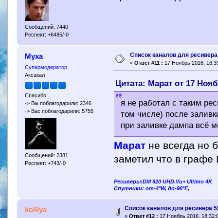
Сообщений: 7440
Респект: +6485/-0
Cписок каналов для ресивера 
Муха
«
Ответ #11 :
17 Ноябрь 2016, 16:39
Супермодератор
Аксакал
Цитата: Марат от 17 Нояб
Спасибо
я не работал с таким рес
-> Вы поблагодарили: 2346
-> Вас поблагодарили: 5755
том числе) после заливк
при заливке дампа всё ме
Марат
не всегда но 
Сообщений: 2381
заметил что в графе
Респект: +743/-0
Ресиверы:DM 920 UHD.Vu+ Ultimo 4K
Спутники: от-4°W, до-90°E,
Cписок каналов для ресивера 5
kolllya
«
Ответ #12 :
17 Ноябрь 2016, 18:32: