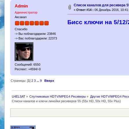
Cписок каналов для ресивера 5
Admin
«
Ответ #14 :
06 Декабрь 2016, 10:41:
Администратор
Аксакал
Бисс ключи на 5/12/
Спасибо
-> Вы поблагодарили: 23846
-> Вас поблагодарили: 22373
Сообщений: 6550
Респект: +4594/-0
Страницы: [
1
]
2
3
...
9
Вверх
U4ELSAT
»
Спутниковые HDTV/MPEG4 Ресиверы
»
Другие HDTV/MPEG4 Рес
Списки каналов и ключи линейки ресиверов 55 (55x HD, 50x HD, 55x Plus)