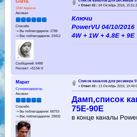
Cписок каналов для ресивера 5
Gorra
«
Ответ #2 :
04 Октябрь 2016, 15:51:2
ЗАМ Админа
Аксакал
Ключи
PowerVU 04/10/2016
Спасибо
-> Вы поблагодарили: 2789
4W + 1W + 4.8E + 9E
-> Вас поблагодарили: 23412
Сообщений: 6488
Респект: +5134/-0
Cписок каналов для ресивера 5
Марат
«
Ответ #3 :
13 Октябрь 2016, 19:49:0
Супермодератор
Аксакал
Дамп,список ка
75Е-90Е
Спасибо
-> Вы поблагодарили: 68753
в конце каналы Powe
-> Вас поблагодарили: 29932