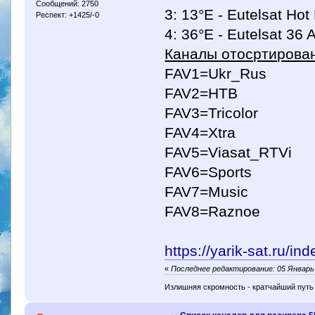
Сообщений: 2750
3: 13°E - Eutelsat Hot
Респект: +1425/-0
4: 36°E - Eutelsat 36 
Каналы отосртирован
FAV1=Ukr_Rus
FAV2=HTB
FAV3=Tricolor
FAV4=Xtra
FAV5=Viasat_RTVi
FAV6=Sports
FAV7=Music
FAV8=Raznoe
https://yarik-sat.ru/
«
Последнее редактирование: 05 Январь 
Излишняя скромность - кратчайший путь 