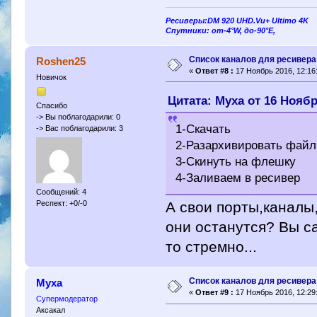
Ресиверы:DM 920 UHD.Vu+ Ultimo 4K
Спутники: от-4°W, до-90°E,
Cписок каналов для ресивера 
Roshen25
«
Ответ #8 :
17 Ноябрь 2016, 12:16
Новичок
Цитата: Муха от 16 Ноябр
Спасибо
-> Вы поблагодарили: 0
1-Скачать
-> Вас поблагодарили: 3
2-Разархивировать файл
3-Скинуть на флешку
4-Заливаем в ресивер
Сообщений: 4
А свои порты,каналы,
Респект: +0/-0
они останутся? Вы с
то стремно...
Cписок каналов для ресивера 
Муха
«
Ответ #9 :
17 Ноябрь 2016, 12:29
Супермодератор
Аксакал