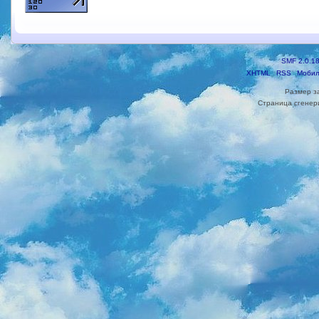
SMF 2.0.1
XHTML
RSS
Мобил
Размер з
Страница сгенери