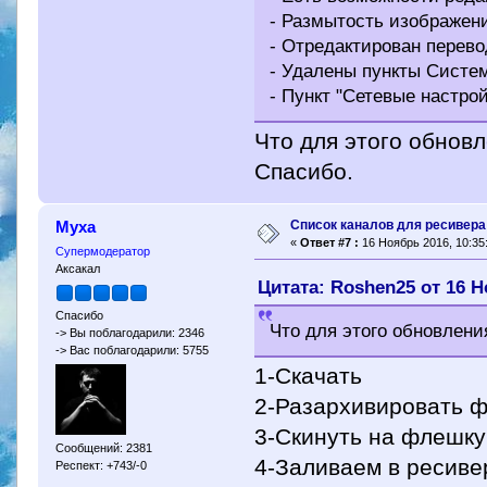
- Размытость изображен
- Отредактирован перево
- Удалены пункты Систем
- Пункт "Сетевые настрой
Что для этого обновл
Спасибо.
Cписок каналов для ресивера 
Муха
«
Ответ #7 :
16 Ноябрь 2016, 10:35
Супермодератор
Аксакал
Цитата: Roshen25 от 16 Н
Спасибо
Что для этого обновлени
-> Вы поблагодарили: 2346
-> Вас поблагодарили: 5755
1-Скачать
2-Разархивировать 
3-Скинуть на флешку
Сообщений: 2381
4-Заливаем в ресиве
Респект: +743/-0