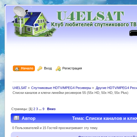
  Начало
  Вход
  Регистрация
U4ELSAT
»
Спутниковые HDTV/MPEG4 Ресиверы
»
Другие HDTV/MPEG4 Рес
Списки каналов и ключи линейки ресиверов 55 (55x HD, 50x HD, 55x Plus)
Страницы: [
1
]
2
3
...
9
Вниз
Автор
Тема: Списки каналов и ключ
54156 раз)
0 Пользователей и 15 Гостей просматривают эту тему.