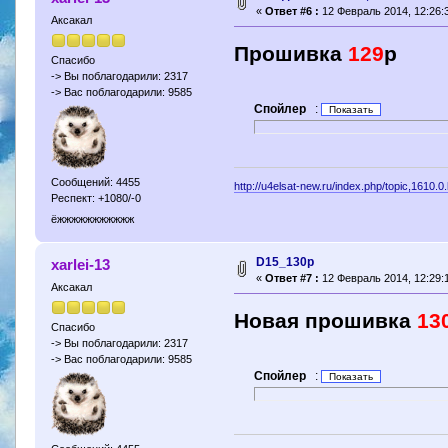
«
Ответ #6 :
12 Февраль 2014, 12:26:
Аксакал
Прошивка
129
р
Спасибо
-> Вы поблагодарили: 2317
-> Вас поблагодарили: 9585
Спойлер
:
Сообщений: 4455
http://u4elsat-new.ru/index.php/topic,1610.0
Респект: +1080/-0
ёжжжжжжжжжжж
D15_130p
xarlei-13
«
Ответ #7 :
12 Февраль 2014, 12:29:
Аксакал
Новая прошивка
13
Спасибо
-> Вы поблагодарили: 2317
-> Вас поблагодарили: 9585
Спойлер
: