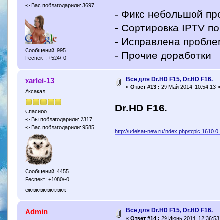
-> Вас поблагодарили: 3697
- Фикс небольшой пр
- Сортировка IPTV п
- Исправлена проблем
Сообщений: 995
- Прочие доработки
Респект: +524/-0
Всё для Dr.HD F15, Dr.HD F16.
xarlei-13
«
Ответ #13 :
29 Май 2014, 10:54:13 »
Аксакал
Dr.HD F16.
Спасибо
-> Вы поблагодарили: 2317
-> Вас поблагодарили: 9585
http://u4elsat-new.ru/index.php/topic,1610.0
Сообщений: 4455
Респект: +1080/-0
ёжжжжжжжжжжж
Всё для Dr.HD F15, Dr.HD F16.
Admin
«
Ответ #14 :
29 Июнь 2014, 12:36:53