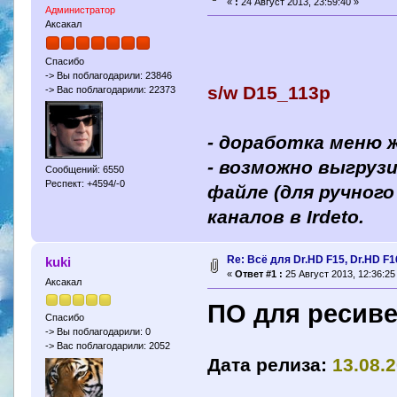
«
:
24 Август 2013, 23:59:40 »
Администратор
Аксакал
Спасибо
-> Вы поблагодарили: 23846
s/w D15_113p
-> Вас поблагодарили: 22373
- доработка меню ж
- возможно выгруз
Сообщений: 6550
Респект: +4594/-0
файле (для ручног
каналов в Irdeto.
Re: Всё для Dr.HD F15, Dr.HD F1
kuki
«
Ответ #1 :
25 Август 2013, 12:36:25
Аксакал
ПО для ресив
Спасибо
-> Вы поблагодарили: 0
-> Вас поблагодарили: 2052
Дата релиза:
13.08.2