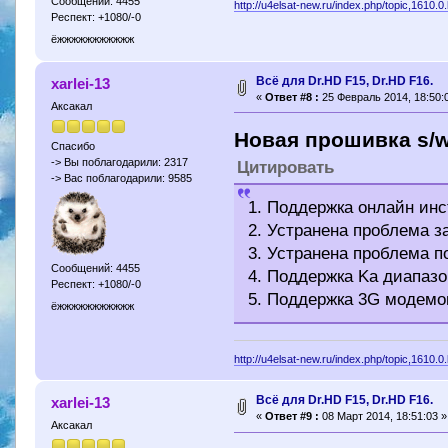
Сообщений: 4455
http://u4elsat-new.ru/index.php/topic,1610.0
Респект: +1080/-0
ёжжжжжжжжжжж
Всё для Dr.HD F15, Dr.HD F16.
xarlei-13
«
Ответ #8 :
25 Февраль 2014, 18:50:
Аксакал
Новая прошивка s/
Спасибо
-> Вы поблагодарили: 2317
Цитировать
-> Вас поблагодарили: 9585
1. Поддержка онлайн ин
2. Устранена проблема з
3. Устранена проблема п
Сообщений: 4455
4. Поддержка Ka диапаз
Респект: +1080/-0
5. Поддержка 3G модемо
ёжжжжжжжжжжж
http://u4elsat-new.ru/index.php/topic,1610.0
Всё для Dr.HD F15, Dr.HD F16.
xarlei-13
«
Ответ #9 :
08 Март 2014, 18:51:03 »
Аксакал