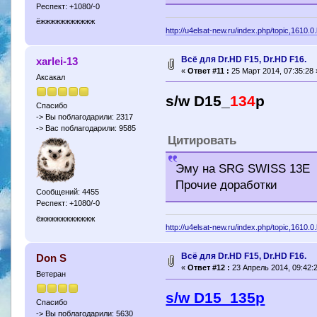
Респект: +1080/-0
ёжжжжжжжжжжж
http://u4elsat-new.ru/index.php/topic,1610.0
Всё для Dr.HD F15, Dr.HD F16.
xarlei-13
«
Ответ #11 :
25 Март 2014, 07:35:28 
Аксакал
s/w D15_
134
p
Спасибо
-> Вы поблагодарили: 2317
-> Вас поблагодарили: 9585
Цитировать
Эму на SRG SWISS 13E
Прочие доработки
Сообщений: 4455
Респект: +1080/-0
ёжжжжжжжжжжж
http://u4elsat-new.ru/index.php/topic,1610.0
Всё для Dr.HD F15, Dr.HD F16.
Don S
«
Ответ #12 :
23 Апрель 2014, 09:42:2
Ветеран
s/w D15_135p
Спасибо
-> Вы поблагодарили: 5630