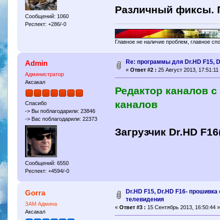
Различный фиксы. 
Сообщений: 1060
Респект: +286/-0
Главное не наличие проблем, главное сп
Re: программы для Dr.HD F15, D
Admin
«
Ответ #2 :
25 Август 2013, 17:51:11
Администратор
Аксакал
Редактор каналов с
каналов
Спасибо
-> Вы поблагодарили: 23846
-> Вас поблагодарили: 22373
Загрузчик Dr.HD F16
Сообщений: 6550
Респект: +4594/-0
Dr.HD F15, Dr.HD F16- прошивка
Gorra
телевидения
ЗАМ Админа
«
Ответ #3 :
15 Сентябрь 2013, 16:50:44 
Аксакал