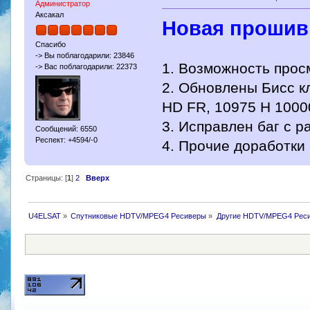
Администратор
Аксакал
Новая прошивк
Спасибо
-> Вы поблагодарили: 23846
1. Возможность прос
-> Вас поблагодарили: 22373
2. Обновлены Бисс кл
HD FR, 10975 H 1000
3. Исправлен баг с 
Сообщений: 6550
Респект: +4594/-0
4. Прочие доработки
Страницы: [
1
]
2
Вверх
U4ELSAT
»
Спутниковые HDTV/MPEG4 Ресиверы
»
Другие HDTV/MPEG4 Рес