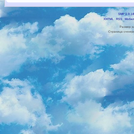
SMF 2.0.1
XHTML
RSS
Мобил
Размер з
Страница сгенери