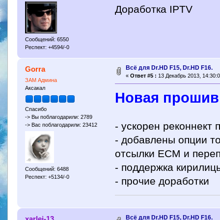
Доработка IPTV
Сообщений: 6550
Респект: +4594/-0
Всё для Dr.HD F15, Dr.HD F16.
Gorra
«
Ответ #5 :
13 Декабрь 2013, 14:30:0
ЗАМ Админа
Аксакал
Новая прошивк
Спасибо
-> Вы поблагодарили: 2789
- ускорен реконнект 
-> Вас поблагодарили: 23412
- добавлены опции т
отсылки ЕСМ и переп
- поддержка кирилиц
Сообщений: 6488
Респект: +5134/-0
- прочие доработки
Всё для Dr.HD F15, Dr.HD F16.
xarlei-13