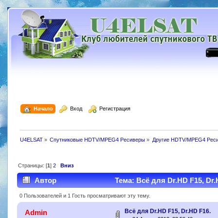
  Начало
  Вход
  Регистрация
U4ELSAT
»
Спутниковые HDTV/MPEG4 Ресиверы
»
Другие HDTV/MPEG4 Рес
Страницы: [
1
]
2
Вниз
Автор
Тема: Всё для Dr.HD F15, Dr.
0 Пользователей и 1 Гость просматривают эту тему.
Всё для Dr.HD F15, Dr.HD F16.
Admin