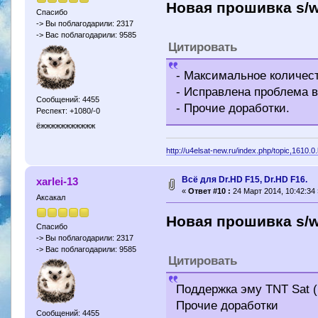
Новая прошивка s/
Спасибо
-> Вы поблагодарили: 2317
-> Вас поблагодарили: 9585
Цитировать
- Максимальное количест
- Исправлена проблема в
Сообщений: 4455
- Прочие доработки.
Респект: +1080/-0
ёжжжжжжжжжжж
http://u4elsat-new.ru/index.php/topic,1610.0
Всё для Dr.HD F15, Dr.HD F16.
xarlei-13
«
Ответ #10 :
24 Март 2014, 10:42:34 
Аксакал
Новая прошивка s/
Спасибо
-> Вы поблагодарили: 2317
-> Вас поблагодарили: 9585
Цитировать
Поддержка эму TNT Sat (
Прочие доработки
Сообщений: 4455