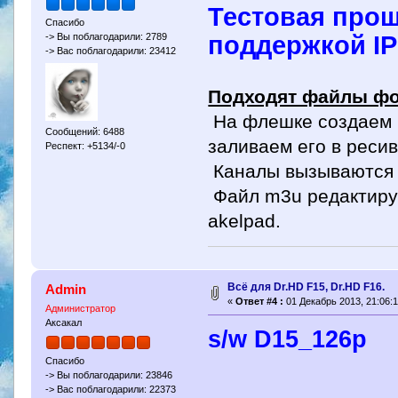
Тестовая проши
Спасибо
поддержкой IP
-> Вы поблагодарили: 2789
-> Вас поблагодарили: 23412
Подходят файлы фо
На флешке создаем 
Сообщений: 6488
заливаем его в ресив
Респект: +5134/-0
Каналы вызываются на
Файл m3u редактируе
akelpad.
Всё для Dr.HD F15, Dr.HD F16.
Admin
«
Ответ #4 :
01 Декабрь 2013, 21:06:1
Администратор
Аксакал
s/w D15_126p
Спасибо
-> Вы поблагодарили: 23846
-> Вас поблагодарили: 22373