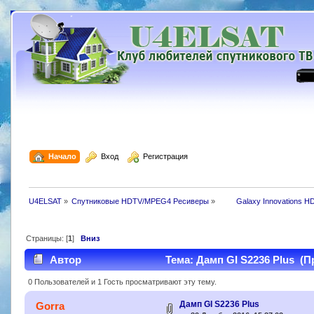
  Начало
  Вход
  Регистрация
U4ELSAT
»
Спутниковые HDTV/MPEG4 Ресиверы
»
 	Galaxy Innovations H
Страницы: [
1
]
Вниз
Автор
Тема: Дамп GI S2236 Plus (П
0 Пользователей и 1 Гость просматривают эту тему.
Дамп GI S2236 Plus
Gorra