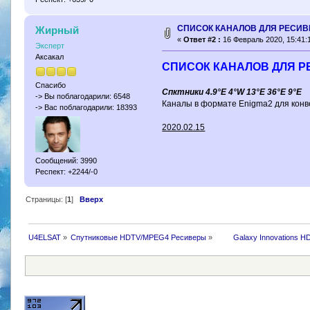
CПИСОК КАНАЛОВ ДЛЯ РЕСИВЕР
Жирный
«
Ответ #2 :
16 Февраль 2020, 15:41:
Эксперт
Аксакал
CПИСОК КАНАЛОВ ДЛЯ РЕ
Спасибо
Спктники 4.9°E 4°W 13°E 36°E 9°E
-> Вы поблагодарили: 6548
Каналы в формате Enigma2 для конв
-> Вас поблагодарили: 18393
2020.02.15
Сообщений: 3990
Респект: +2244/-0
Страницы: [
1
]
Вверх
U4ELSAT
»
Спутниковые HDTV/MPEG4 Ресиверы
»
 	Galaxy Innovations H