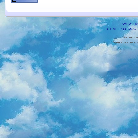
SMF 2.0.1
XHTML
RSS
Мобил
Размер з
Страница сгенери