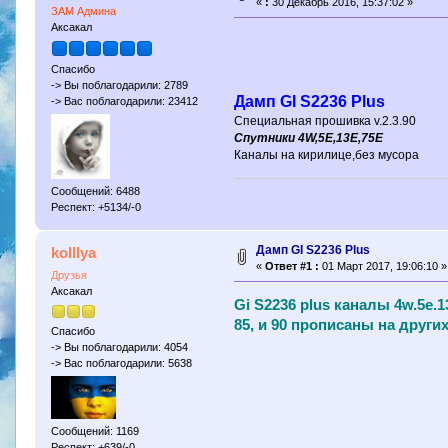
«
:
30 Декабрь 2016, 15:37:02 »
ЗАМ Админа
Аксакал
Спасибо
-> Вы поблагодарили: 2789
Дамп GI S2236 Plus
-> Вас поблагодарили: 23412
Специальная прошивка v.2.3.90
Спутники 4W,5E,13E,75E
Каналы на кирилице,без мусора
Сообщений: 6488
Респект: +5134/-0
Дамп GI S2236 Plus
kolllya
«
Ответ #1 :
01 Март 2017, 19:06:10 »
Друзья
Аксакал
Gi S2236 plus каналы 4w.5e.
85, и 90 прописаны на други
Спасибо
-> Вы поблагодарили: 4054
-> Вас поблагодарили: 5638
Сообщений: 1169
Респект: +639/-0