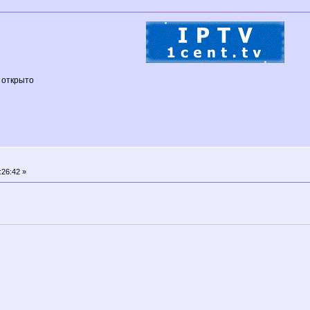
 открыто
:26:42 »