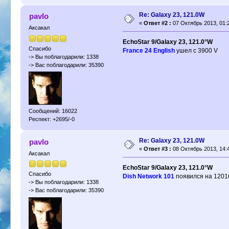
Re: Galaxy 23, 121.0W
pavlo
«
Ответ #2 :
07 Октябрь 2013, 01:2
Аксакал
EchoStar 9/Galaxy 23, 121.0°W
Спасибо
France 24 English
ушел с 3900 V
-> Вы поблагодарили: 1338
-> Вас поблагодарили: 35390
Сообщений: 16022
Респект: +2695/-0
Re: Galaxy 23, 121.0W
pavlo
«
Ответ #3 :
08 Октябрь 2013, 14:4
Аксакал
EchoStar 9/Galaxy 23, 121.0°W
Спасибо
Dish Network 101
появился на 12016
-> Вы поблагодарили: 1338
-> Вас поблагодарили: 35390