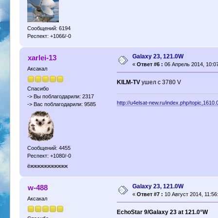
Сообщений: 6194
Респект: +1066/-0
Galaxy 23, 121.0W
xarlei-13
«
Ответ #6 :
06 Апрель 2014, 10:07
Аксакал
KILM-TV
ушел с 3780 V
Спасибо
-> Вы поблагодарили: 2317
http://u4elsat-new.ru/index.php/topic,1610.
-> Вас поблагодарили: 9585
Сообщений: 4455
Респект: +1080/-0
ёжжжжжжжжжжж
Galaxy 23, 121.0W
w-488
«
Ответ #7 :
10 Август 2014, 11:56
Аксакал
EchoStar 9/Galaxy 23 at 121.0°W