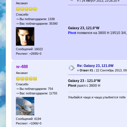
«
:
24 Август 2013, 23:26:20 »
Аксакал
Спасибо
-> Вы поблагодарили: 1338
-> Вас поблагодарили: 35390
Galaxy 23, 121.0°W
Pivot
появился на 3800 H 19510 3/4,
Сообщений: 16022
Респект: +2695/-0
Re: Galaxy 23, 121.0W
w-488
«
Ответ #1 :
22 Сентябрь 2013, 09
Аксакал
Galaxy 23 - 121.0°W
Спасибо
Pivot
ушел с 3800 H
-> Вы поблагодарили: 754
-> Вас поблагодарили: 11755
Улыбайся чаще и чаща улыбнется тебе
Сообщений: 6194
Респект: +1066/-0