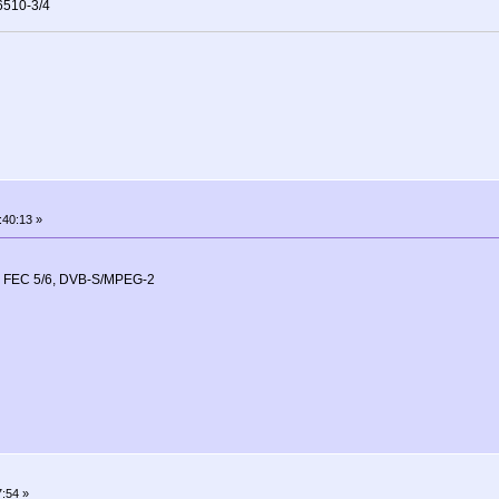
510-3/4
:40:13 »
 FEC 5/6, DVB-S/MPEG-2
:54 »