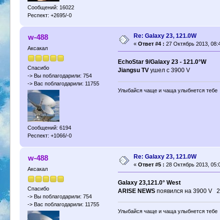
Сообщений: 16022
Респект: +2695/-0
Re: Galaxy 23, 121.0W
w-488
«
Ответ #4 :
27 Октябрь 2013, 08:4
Аксакал
EchoStar 9/Galaxy 23 - 121.0°W
Спасибо
Jiangsu TV
ушел с 3900 V
-> Вы поблагодарили: 754
-> Вас поблагодарили: 11755
Улыбайся чаще и чаща улыбнется тебе
Сообщений: 6194
Респект: +1066/-0
Re: Galaxy 23, 121.0W
w-488
«
Ответ #5 :
28 Октябрь 2013, 05:0
Аксакал
Galaxy 23,121.0° West
Спасибо
ARISE NEWS
появился на 3900 V 2
-> Вы поблагодарили: 754
-> Вас поблагодарили: 11755
Улыбайся чаще и чаща улыбнется тебе