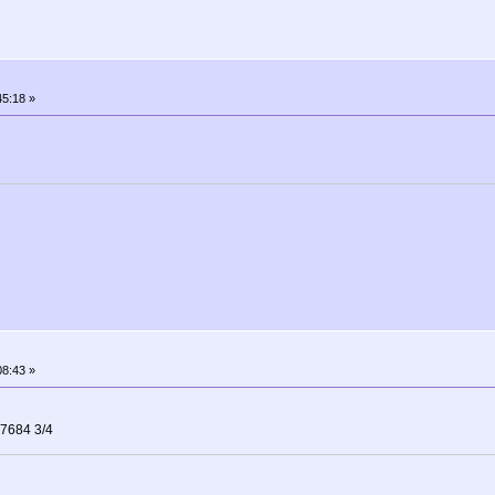
5:18 »
8:43 »
7684 3/4