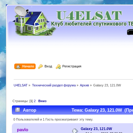
  Начало
  Вход
  Регистрация
U4ELSAT
»
Технический раздел форума
»
Архив
»
Galaxy 23, 121.0W
Страницы: [
1
]
2
Вниз
Автор
Тема: Galaxy 23, 121.0W (Пр
0 Пользователей и 1 Гость просматривают эту тему.
Galaxy 23, 121.0W
pavlo