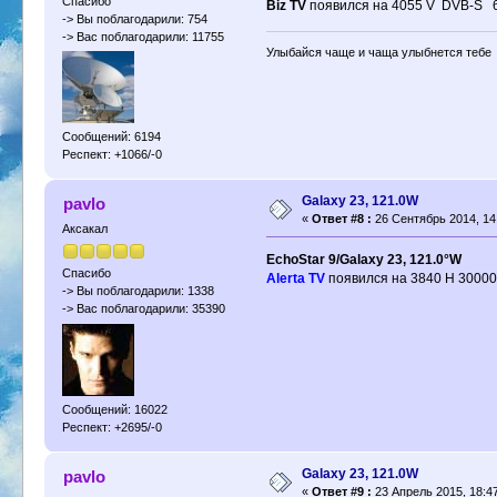
Спасибо
Biz TV
появился на 4055 V DVB-S 6
-> Вы поблагодарили: 754
-> Вас поблагодарили: 11755
Улыбайся чаще и чаща улыбнется тебе
Сообщений: 6194
Респект: +1066/-0
Galaxy 23, 121.0W
pavlo
«
Ответ #8 :
26 Сентябрь 2014, 14
Аксакал
EchoStar 9/Galaxy 23, 121.0°W
Спасибо
Alerta TV
появился на 3840 H 30000
-> Вы поблагодарили: 1338
-> Вас поблагодарили: 35390
Сообщений: 16022
Респект: +2695/-0
Galaxy 23, 121.0W
pavlo
«
Ответ #9 :
23 Апрель 2015, 18:47