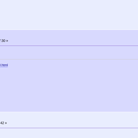
:30 »
0.html
:42 »