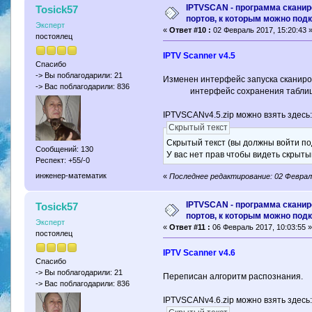
IPTVSCAN - программа скани
Tosick57
портов, к которым можно под
Эксперт
«
Ответ #10 :
02 Февраль 2017, 15:20:43 
постоялец
IPTV Scanner v4.5
Спасибо
-> Вы поблагодарили: 21
Изменен интерфейс запуска сканиро
-> Вас поблагодарили: 836
интерфейс сохранения таблицы
IPTVSCANv4.5.zip можно взять здесь
Скрытый текст
Скрытый текст (вы должны войти по
Сообщений: 130
У вас нет прав чтобы видеть скрыты
Респект: +55/-0
инженер-математик
«
Последнее редактирование: 02 Февраль
IPTVSCAN - программа скани
Tosick57
портов, к которым можно под
Эксперт
«
Ответ #11 :
06 Февраль 2017, 10:03:55 
постоялец
IPTV Scanner v4.6
Спасибо
-> Вы поблагодарили: 21
Переписан алгоритм распознания.
-> Вас поблагодарили: 836
IPTVSCANv4.6.zip можно взять здесь