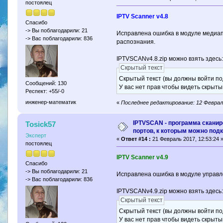
постоялец
IPTV Scanner v4.8
Спасибо
-> Вы поблагодарили: 21
Исправлена ошибка в модуле медиа
-> Вас поблагодарили: 836
распознания.
IPTVSCANv4.8.zip можно взять здесь
Скрытый текст
Скрытый текст (вы должны войти по
Сообщений: 130
У вас нет прав чтобы видеть скрыты
Респект: +55/-0
инженер-математик
«
Последнее редактирование: 12 Февраль
IPTVSCAN - программа скани
Tosick57
портов, к которым можно под
Эксперт
«
Ответ #14 :
21 Февраль 2017, 12:53:24 
постоялец
IPTV Scanner v4.9
Спасибо
-> Вы поблагодарили: 21
Исправлена ошибка в модуле управл
-> Вас поблагодарили: 836
IPTVSCANv4.9.zip можно взять здесь
Скрытый текст
Скрытый текст (вы должны войти по
У вас нет прав чтобы видеть скрыты