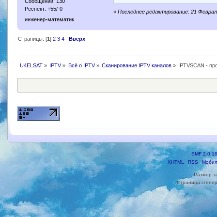
Сообщений: 130
Респект: +55/-0
«
Последнее редактирование: 21 Феврал
инженер-математик
Страницы: [
1
]
2
3
4
Вверх
U4ELSAT
»
IPTV
»
Всё о IPTV
»
Сканирование IPTV каналов
»
IPTVSCAN - пр
SMF 2.0.1
XHTML
RSS
Мобил
Размер з
Страница сгенер