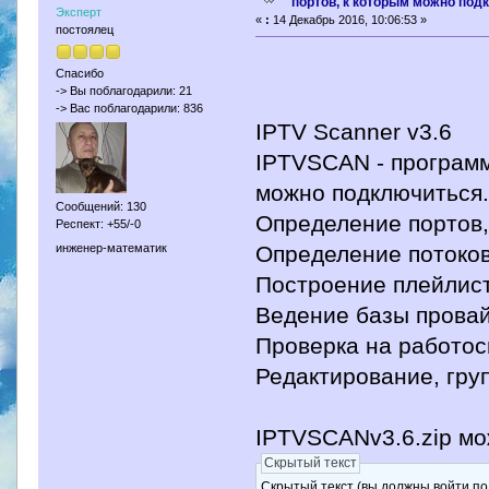
портов, к которым можно под
Эксперт
«
:
14 Декабрь 2016, 10:06:53 »
постоялец
Спасибо
-> Вы поблагодарили: 21
-> Вас поблагодарили: 836
IPTV Scanner v3.6
IPTVSCAN - программ
можно подключиться
Сообщений: 130
Определение портов,
Респект: +55/-0
инженер-математик
Определение потоков
Построение плейлист
Ведение базы прова
Проверка на работос
Редактирование, гру
IPTVSCANv3.6.zip мо
Скрытый текст
Скрытый текст (вы должны войти по