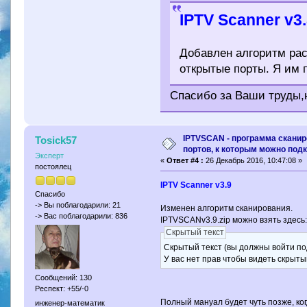
IPTV Scanner v3
Добавлен алгоритм рас
открытые порты. Я им 
Спасибо за Ваши труды,
IPTVSCAN - программа скани
Tosick57
портов, к которым можно под
Эксперт
«
Ответ #4 :
26 Декабрь 2016, 10:47:08 »
постоялец
IPTV Scanner v3.9
Спасибо
-> Вы поблагодарили: 21
Изменен алгоритм сканирования.
-> Вас поблагодарили: 836
IPTVSCANv3.9.zip можно взять здесь
Скрытый текст
Скрытый текст (вы должны войти по
У вас нет прав чтобы видеть скрыты
Сообщений: 130
Респект: +55/-0
Полный мануал будет чуть позже, ко
инженер-математик