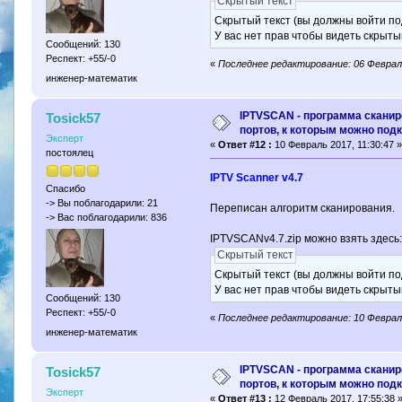
Скрытый текст
Скрытый текст (вы должны войти по
У вас нет прав чтобы видеть скрыты
Сообщений: 130
Респект: +55/-0
«
Последнее редактирование: 06 Феврал
инженер-математик
IPTVSCAN - программа скани
Tosick57
портов, к которым можно под
Эксперт
«
Ответ #12 :
10 Февраль 2017, 11:30:47 
постоялец
IPTV Scanner v4.7
Спасибо
-> Вы поблагодарили: 21
Переписан алгоритм сканирования.
-> Вас поблагодарили: 836
IPTVSCANv4.7.zip можно взять здес
Скрытый текст
Скрытый текст (вы должны войти по
У вас нет прав чтобы видеть скрыты
Сообщений: 130
Респект: +55/-0
«
Последнее редактирование: 10 Феврал
инженер-математик
IPTVSCAN - программа скани
Tosick57
портов, к которым можно под
Эксперт
«
Ответ #13 :
12 Февраль 2017, 17:55:38 