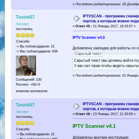
«
Последнее редактирование: 26 Декабрь
IPTVSCAN - программа скани
Tosick57
портов, к которым можно под
Эксперт
«
Ответ #5 :
01 Январь 2017, 18:29:57 »
постоялец
IPTV Scanner v4.0
Спасибо
-> Вы поблагодарили: 21
Добавлена закладка для работы со 
-> Вас поблагодарили: 836
Скрытый текст
Скрытый текст (вы должны войти по
У вас нет прав чтобы видеть скрыты
«
Последнее редактирование: 01 Январь 
Сообщений: 130
Респект: +55/-0
инженер-математик
IPTVSCAN - программа скани
Tosick57
портов, к которым можно под
Эксперт
«
Ответ #6 :
23 Январь 2017, 21:30:55 »
постоялец
IPTV Scanner v4.1
Спасибо
-> Вы поблагодарили: 21
Добавлены краткие инструкции.