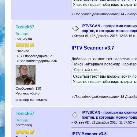
У вас нет прав чтобы видеть скрыты
«
Последнее редактирование: 14 Декабрь
IPTVSCAN - программа скани
Tosick57
портов, к которым можно под
Эксперт
«
Ответ #1 :
18 Декабрь 2016, 12:33:16 »
постоялец
IPTV Scanner v3.7
Спасибо
-> Вы поблагодарили: 21
Добавлена возможность пересканир
-> Вас поблагодарили: 836
[Поиск интервала потоков]: Произво
Скрытый текст
Скрытый текст (вы должны войти по
У вас нет прав чтобы видеть скрыты
Сообщений: 130
Респект: +55/-0
«
Последнее редактирование: 18 Декабрь
инженер-математик
IPTVSCAN - программа скани
Tosick57
портов, к которым можно под
Эксперт
«
Ответ #2 :
21 Декабрь 2016, 11:57:52 »
постоялец
IPTV Scanner v3.8