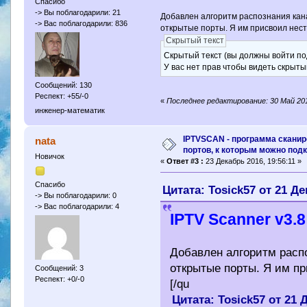
Спасибо
-> Вы поблагодарили: 21
Добавлен алгоритм распознания кан
-> Вас поблагодарили: 836
открытые порты. Я им присвоил нес
Скрытый текст
Скрытый текст (вы должны войти по
У вас нет прав чтобы видеть скрыты
Сообщений: 130
Респект: +55/-0
«
Последнее редактирование: 30 Май 201
инженер-математик
IPTVSCAN - программа скани
nata
портов, к которым можно под
Новичок
«
Ответ #3 :
23 Декабрь 2016, 19:56:11 »
Спасибо
Цитата: Tosick57 от 21 Де
-> Вы поблагодарили: 0
-> Вас поблагодарили: 4
IPTV Scanner v3.8
Добавлен алгоритм расп
открытые порты. Я им п
Сообщений: 3
Респект: +0/-0
[/qu
Цитата: Tosick57 от 21 