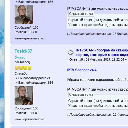
-> Вас поблагодарили: 836
IPTVSCANv4.3.zip можно взять здесь
Скрытый текст
Скрытый текст (вы должны войти по
У вас нет прав чтобы видеть скрыты
Сообщений: 130
Респект: +55/-0
«
Последнее редактирование: 27 Январь 
инженер-математик
IPTVSCAN - программа скани
Tosick57
портов, к которым можно под
Эксперт
«
Ответ #9 :
01 Февраль 2017, 19:22:04 »
постоялец
IPTV Scanner v4.4
Спасибо
-> Вы поблагодарили: 21
Убрана коллизия параллельной раб
-> Вас поблагодарили: 836
IPTVSCANv4.4.zip можно взять здесь
Скрытый текст
Скрытый текст (вы должны войти по
У вас нет прав чтобы видеть скрыты
Сообщений: 130
Респект: +55/-0
«
Последнее редактирование: 01 Феврал
инженер-математик