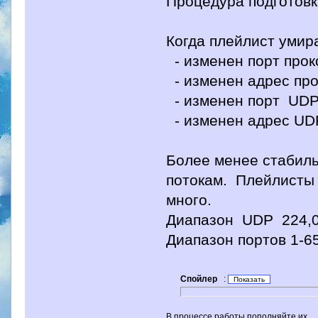
Процедура подготовк
Когда плейлист умир
- изменен порт прок
- изменен адрес про
- изменен порт UD
- изменен адрес UD
Более менее стабил
потокам. Плейлисты 
много.
Диапазон UDP 224,0,
Диапазон портов 1-6
Спойлер
:
В процессе работы пополняйте их.