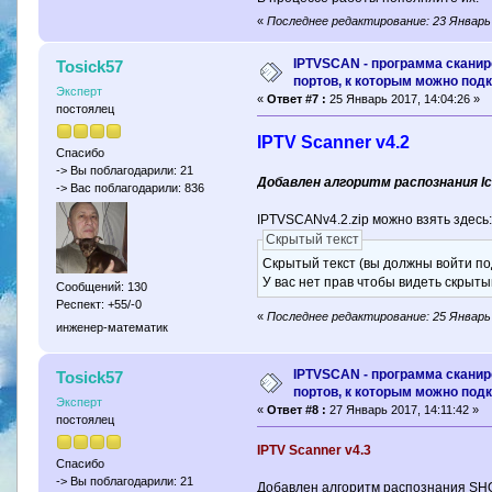
«
Последнее редактирование: 23 Январь 
IPTVSCAN - программа скани
Tosick57
портов, к которым можно под
Эксперт
«
Ответ #7 :
25 Январь 2017, 14:04:26 »
постоялец
IPTV Scanner v4.2
Спасибо
-> Вы поблагодарили: 21
Добавлен алгоритм распознания Ic
-> Вас поблагодарили: 836
IPTVSCANv4.2.zip можно взять здесь
Скрытый текст
Скрытый текст (вы должны войти по
У вас нет прав чтобы видеть скрыты
Сообщений: 130
Респект: +55/-0
«
Последнее редактирование: 25 Январь 
инженер-математик
IPTVSCAN - программа скани
Tosick57
портов, к которым можно под
Эксперт
«
Ответ #8 :
27 Январь 2017, 14:11:42 »
постоялец
IPTV Scanner v4.3
Спасибо
-> Вы поблагодарили: 21
Добавлен алгоритм распознания SH