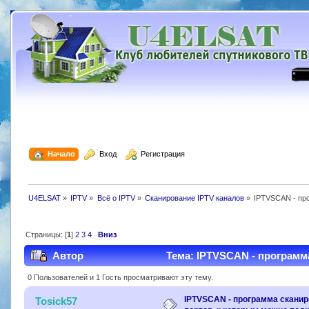
  Начало
  Вход
  Регистрация
U4ELSAT
»
IPTV
»
Всё о IPTV
»
Сканирование IPTV каналов
»
IPTVSCAN - пр
Страницы: [
1
]
2
3
4
Вниз
Автор
Тема: IPTVSCAN - программ
подключиться. (Прочитано 40999 раз)
0 Пользователей и 1 Гость просматривают эту тему.
IPTVSCAN - программа скани
Tosick57