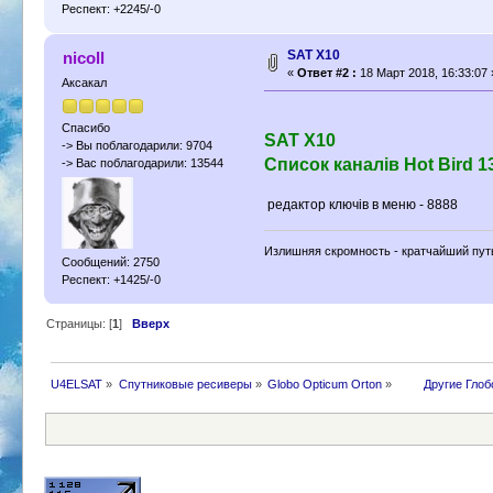
Респект: +2245/-0
SAT X10
nicoll
«
Ответ #2 :
18 Март 2018, 16:33:07 
Аксакал
Спасибо
SAT X10
-> Вы поблагодарили: 9704
Список каналів Hot Bird 13
-> Вас поблагодарили: 13544
редактор ключів в меню - 8888
Излишняя скромность - кратчайший путь
Сообщений: 2750
Респект: +1425/-0
Страницы: [
1
]
Вверх
U4ELSAT
»
Cпутниковые ресиверы
»
Globo Opticum Orton
»
 	Другие Гло