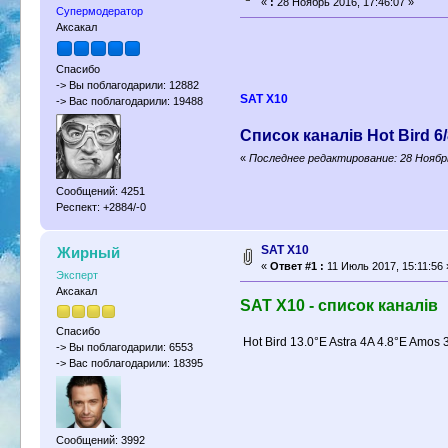
«
:
28 Ноябрь 2016, 17:46:07 »
Супермодератор
Аксакал
Спасибо
-> Вы поблагодарили: 12882
SAT X10
-> Вас поблагодарили: 19488
Список каналів Hot Bird 6/
«
Последнее редактирование: 28 Ноябрь
Сообщений: 4251
Респект: +2884/-0
SAT X10
Жирный
«
Ответ #1 :
11 Июль 2017, 15:11:56 
Эксперт
Аксакал
SAT X10 - список каналів
Спасибо
Hot Bird 13.0°E Astra 4A 4.8°E Amos 
-> Вы поблагодарили: 6553
-> Вас поблагодарили: 18395
Сообщений: 3992