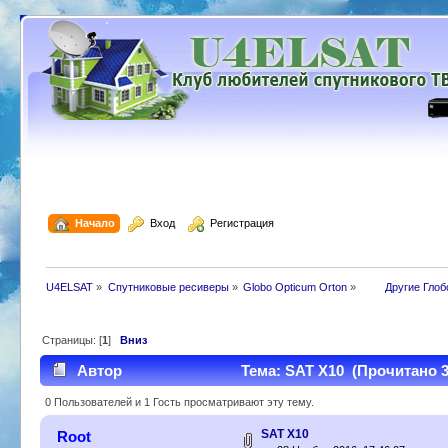
  Начало
  Вход
  Регистрация
U4ELSAT
»
Cпутниковые ресиверы
»
Globo Opticum Orton
»
 	Другие Гло
Страницы: [
1
]
Вниз
Автор
Тема: SAT X10 (Прочитано 3
0 Пользователей и 1 Гость просматривают эту тему.
SAT X10
Root