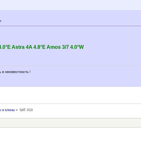
»
.0°E Astra 4A 4.8°E Amos 3/7 4.0°W
 в неизвестность !
бо и клоны
»
SAT X10