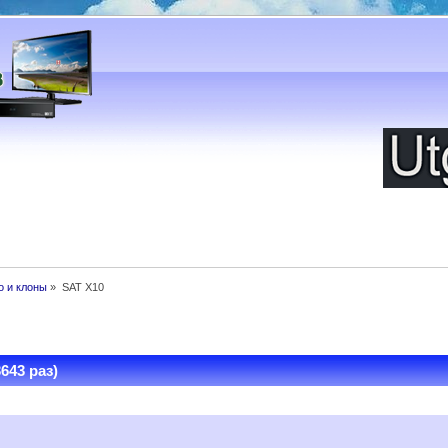
бо и клоны
»
SAT X10
643 раз)