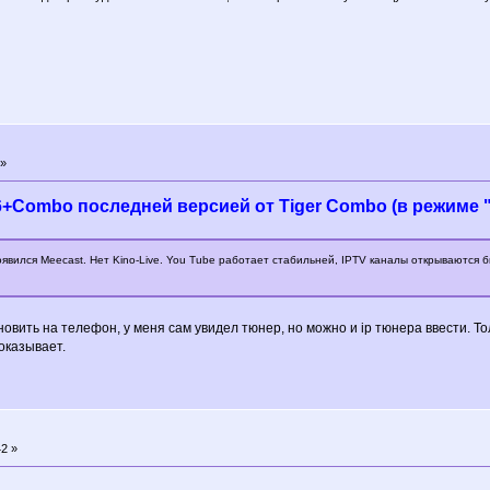
 »
+Combo последней версией от Tiger Combo (в режиме 
явился Meecast. Нет Kino-Live. You Tube работает стабильней, IPTV каналы открываются быс
ановить на телефон, у меня сам увидел тюнер, но можно и ip тюнера ввести. То
оказывает.
2 »