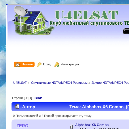
  Начало
  Вход
  Регистрация
U4ELSAT
»
Спутниковые HDTV/MPEG4 Ресиверы
»
Другие HDTV/MPEG4 Ре
Страницы: [
1
]
Вниз
Автор
Тема: Alphabox X6 Combo (П
0 Пользователей и 2 Гостей просматривают эту тему.
Alphabox X6 Combo
ZERO