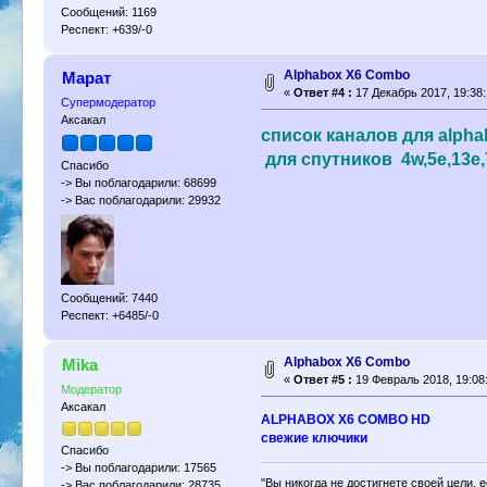
Сообщений: 1169
Респект: +639/-0
Alphabox X6 Combo
Марат
«
Ответ #4 :
17 Декабрь 2017, 19:38:
Супермодератор
Аксакал
список каналов для alph
для спутников 4w,5e,13e,7
Спасибо
-> Вы поблагодарили: 68699
-> Вас поблагодарили: 29932
Сообщений: 7440
Респект: +6485/-0
Alphabox X6 Combo
Mika
«
Ответ #5 :
19 Февраль 2018, 19:08
Модератор
Аксакал
ALPHABOX X6 COMBO HD
свежие ключики
Спасибо
-> Вы поблагодарили: 17565
"Вы никогда не достигнете своей цели, 
-> Вас поблагодарили: 28735