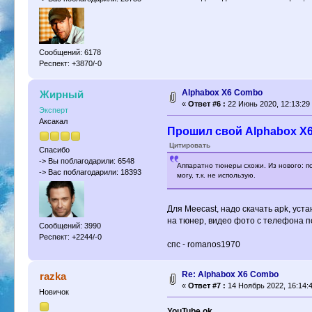
Сообщений: 6178
Респект: +3870/-0
Alphabox X6 Combo
Жирный
«
Ответ #6 :
22 Июнь 2020, 12:13:29
Эксперт
Аксакал
Прошил свой Alphabox X6
Цитировать
Спасибо
-> Вы поблагодарили: 6548
Аппаратно тюнеры схожи. Из нового: по
-> Вас поблагодарили: 18393
могу, т.к. не использую.
Для Meecast, надо скачать apk, уст
на тюнер, видео фото с телефона п
Сообщений: 3990
Респект: +2244/-0
спс - romanos1970
Re: Alphabox X6 Combo
razka
«
Ответ #7 :
14 Ноябрь 2022, 16:14:4
Новичок
YouTube ok