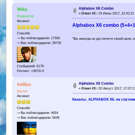
Alphabox X6 Combo
Mika
«
Ответ #2 :
24 Июнь 2017, 22:42:21
Модератор
Аксакал
Alphabox X6 combo (5+4+1
Спасибо
-> Вы поблагодарили: 17565
"Вы никогда не достигнете своей цели, 
-> Вас поблагодарили: 28735
Сообщений: 6178
Респект: +3870/-0
Alphabox X6 Combo
kolllya
«
Ответ #3 :
02 Август 2017, 17:07:2
Друзья
Аксакал
Каналы_ALPHABOX X6. на спутник
Спасибо
-> Вы поблагодарили: 4054
-> Вас поблагодарили: 5638