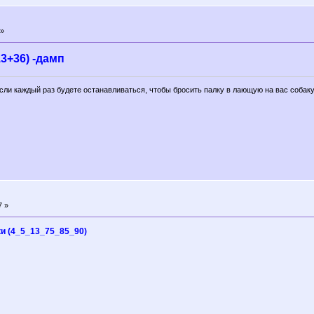
 »
3+36) -дамп
если каждый раз будете останавливаться, чтобы бросить палку в лающую на вас собаку
7 »
и (4_5_13_75_85_90)