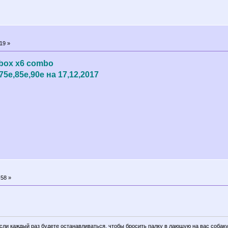
19 »
abox x6 combo
5e,85e,90e на 17,12,2017
:58 »
если каждый раз будете останавливаться, чтобы бросить палку в лающую на вас собаку