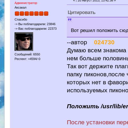
«
:
20 Август 2013, 13:42:38 »
Администратор
Аксакал
Цитировать
Спасибо
-> Вы поблагодарили: 23846
-> Вас поблагодарили: 22373
Вот решил положить сюда
--автор
024730
Думаю всем знакома 
Сообщений: 6550
нем больше половины
Респект: +4594/-0
Так вот держите пла
папку пиконов,после 
которых нет в фавор
используемых пиконо
Положить /usr/lib/e
После установки пер