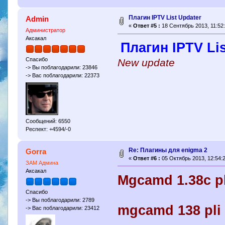
Плагин IPTV List Updater
Admin
«
Ответ #5 :
18 Сентябрь 2013, 11:52:
Администратор
Аксакал
Плагин IPTV Li
Спасибо
New update
-> Вы поблагодарили: 23846
-> Вас поблагодарили: 22373
Сообщений: 6550
Респект: +4594/-0
Re: Плагины для enigma 2
Gorra
«
Ответ #6 :
05 Октябрь 2013, 12:54:2
ЗАМ Админа
Аксакал
Mgcamd 1.38c pl
Спасибо
-> Вы поблагодарили: 2789
mgcamd 138 pli 4
-> Вас поблагодарили: 23412