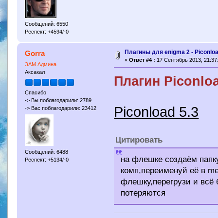
Сообщений: 6550
Респект: +4594/-0
Плагины для enigma 2 - Piconloa
Gorra
«
Ответ #4 :
17 Сентябрь 2013, 21:37
ЗАМ Админа
Аксакал
Плагин Piconloa
Спасибо
-> Вы поблагодарили: 2789
Piconload 5.3
-> Вас поблагодарили: 23412
Цитировать
Сообщений: 6488
на флешке создаём папку
Респект: +5134/-0
комп,переименуй её в me
флешку,перегрузи и всё 
потеряются