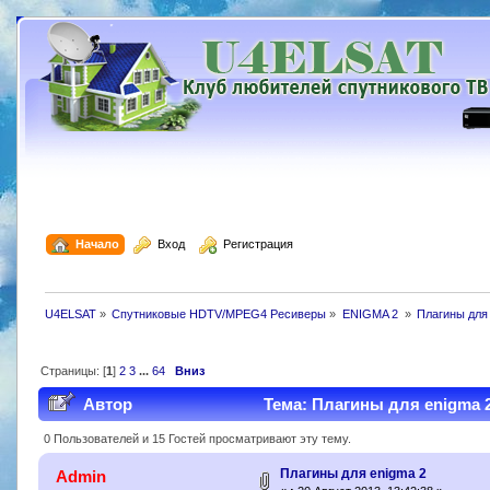
  Начало
  Вход
  Регистрация
U4ELSAT
»
Спутниковые HDTV/MPEG4 Ресиверы
»
ENIGMA 2 
»
Плагины для
Страницы: [
1
]
2
3
...
64
Вниз
Автор
Тема: Плагины для enigma 2
0 Пользователей и 15 Гостей просматривают эту тему.
Плагины для enigma 2
Admin