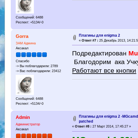
Сообщений: 6488
Респект: +5134/-0
Плагины для enigma 2
Gorra
«
Ответ #7 :
25 Декабрь 2013, 14:21:5
ЗАМ Админа
Аксакал
Подредактирован
Mul
Благодорим ака Учк
Спасибо
-> Вы поблагодарили: 2789
Работают все кнопки
-> Вас поблагодарили: 23412
Сообщений: 6488
Респект: +5134/-0
Плагины для enigma 2 -MGcamd 
Admin
patched
Администратор
«
Ответ #8 :
27 Март 2014, 17:45:27 »
Аксакал