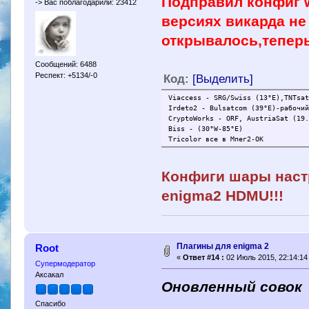
Подправил конфиг w
-> Вас поблагодарили: 23412
версиях викарда не
открывалось,теперь
Сообщений: 6488
Респект: +5134/-0
Код:
[Выделить]
Viaccess - SRG/Swiss (13°E),TNTsa
Irdeto2 - Bulsatcom (39°E)-рабочи
CryptoWorks - ORF, AustriaSat (19
Biss - (30°W-85°E)
Tricolor все в Мпег2-ОК
Конфиги шары настр
enigma2 HDMU!!!
Плагины для enigma 2
Root
«
Ответ #14 :
02 Июль 2015, 22:14:14
Супермодератор
Аксакал
Оновленный совок
Спасибо