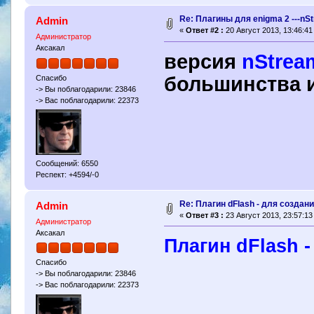
Re: Плагины для enigma 2 ---nS
Admin
«
Ответ #2 :
20 Август 2013, 13:46:41
Администратор
Аксакал
версия
nStrea
большинства 
Спасибо
-> Вы поблагодарили: 23846
-> Вас поблагодарили: 22373
Сообщений: 6550
Респект: +4594/-0
Re: Плагин dFlash - для создани
Admin
«
Ответ #3 :
23 Август 2013, 23:57:13
Администратор
Аксакал
Плагин dFlash -
Спасибо
-> Вы поблагодарили: 23846
-> Вас поблагодарили: 22373