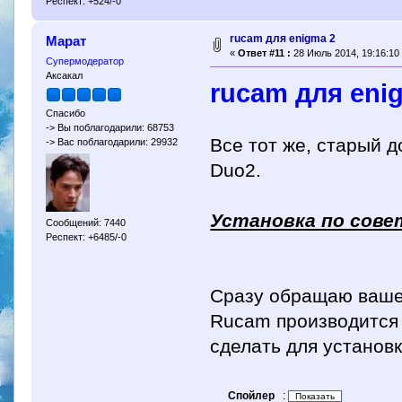
Респект: +524/-0
rucam для enigma 2
Марат
«
Ответ #11 :
28 Июль 2014, 19:16:10
Супермодератор
Аксакал
rucam для eni
Спасибо
-> Вы поблагодарили: 68753
Все тот же, старый д
-> Вас поблагодарили: 29932
Duo2.
Установка по сове
Сообщений: 7440
Респект: +6485/-0
Сразу обращаю ваше
Rucam производится 
сделать для установк
Спойлер
: