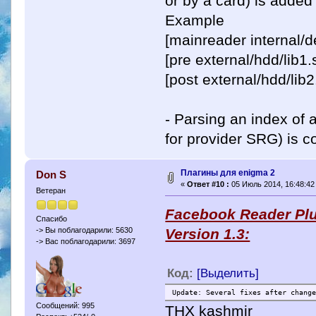
or by a card) is added
Example
[mainreader internal/d
[pre external/hdd/lib1
[post external/hdd/lib
- Parsing an index of 
for provider SRG) is c
Плагины для enigma 2
Don S
«
Ответ #10 :
05 Июль 2014, 16:48:42
Ветеран
Facebook Reader Pl
Спасибо
Version 1.3:
-> Вы поблагодарили: 5630
-> Вас поблагодарили: 3697
Код:
[Выделить]
Update: Several fixes after chang
Сообщений: 995
THX kashmir