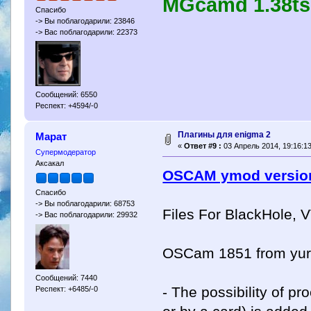
MGcamd 1.38ts
Спасибо
-> Вы поблагодарили: 23846
-> Вас поблагодарили: 22373
Сообщений: 6550
Респект: +4594/-0
Плагины для enigma 2
Марат
«
Ответ #9 :
03 Апрель 2014, 19:16:13
Супермодератор
Аксакал
OSCAM ymod version
Спасибо
-> Вы поблагодарили: 68753
Files For BlackHole,
-> Вас поблагодарили: 29932
OSCam 1851 from yur
Сообщений: 7440
- The possibility of 
Респект: +6485/-0