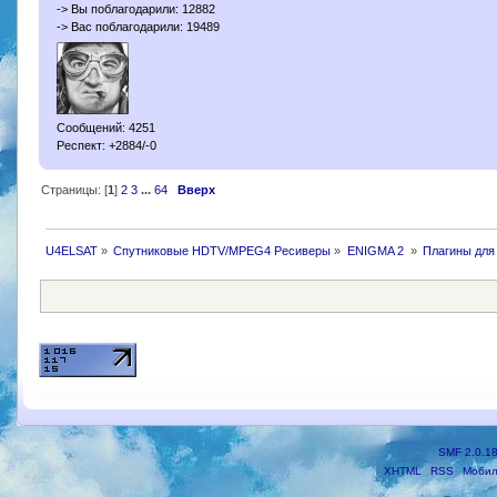
-> Вы поблагодарили: 12882
-> Вас поблагодарили: 19489
Сообщений: 4251
Респект: +2884/-0
Страницы: [
1
]
2
3
...
64
Вверх
U4ELSAT
»
Спутниковые HDTV/MPEG4 Ресиверы
»
ENIGMA 2 
»
Плагины для
SMF 2.0.1
XHTML
RSS
Мобил