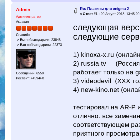
Re: Плагины для enigma 2
Admin
«
Ответ #1 :
20 Август 2013, 13:45:20
Администратор
Аксакал
следующая верс
следующие серв
Спасибо
-> Вы поблагодарили: 23846
-> Вас поблагодарили: 22373
1) kinoxa-x.ru (онлай
2) russia.tv (Россия
работает только на g
Сообщений: 6550
Респект: +4594/-0
3) videodevil (ХХХ т
4) new-kino.net (онл
тестировал на AR-P 
отлично. все замечан
соответствующем ра
приятного просмотра