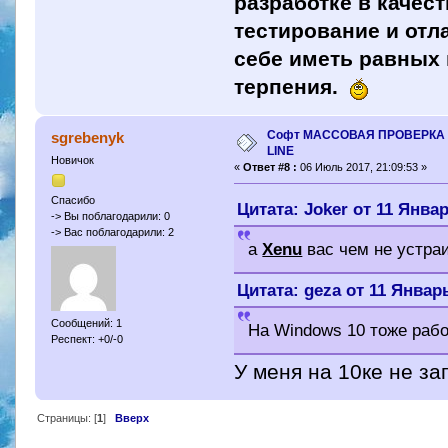
разработке в качес
тестирование и отл
себе иметь равных 
терпения.
Софт МАССОВАЯ ПРОВЕРКА 
sgrebenyk
LINE
Новичок
«
Ответ #8 :
06 Июль 2017, 21:09:53 »
Спасибо
Цитата: Joker от 11 Январ
-> Вы поблагодарили: 0
-> Вас поблагодарили: 2
a
Xenu
вас чем не устра
Цитата: geza от 11 Январь
Сообщений: 1
На Windows 10 тоже рабо
Респект: +0/-0
У меня на 10ке не за
Страницы: [
1
]
Вверх