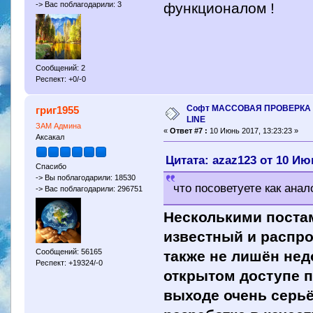
функционалом !
-> Вас поблагодарили: 3
Сообщений: 2
Респект: +0/-0
Софт МАССОВАЯ ПРОВЕРКА 
григ1955
LINE
ЗАМ Админа
«
Ответ #7 :
10 Июнь 2017, 13:23:23 »
Аксакал
Цитата: azaz123 от 10 Июн
Спасибо
-> Вы поблагодарили: 18530
что посоветуете как ана
-> Вас поблагодарили: 296751
Несколькими поста
известный и распро
Сообщений: 56165
также не лишён нед
Респект: +19324/-0
открытом доступе по
выходе очень серьё