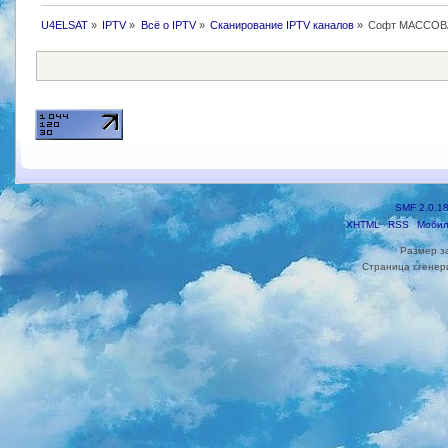
U4ELSAT
»
IPTV
»
Всё о IPTV
»
Сканирование IPTV каналов
»
Софт МАССОВ
SMF 2.0.1
XHTML
RSS
Мобил
Размер з
Страница сгенери