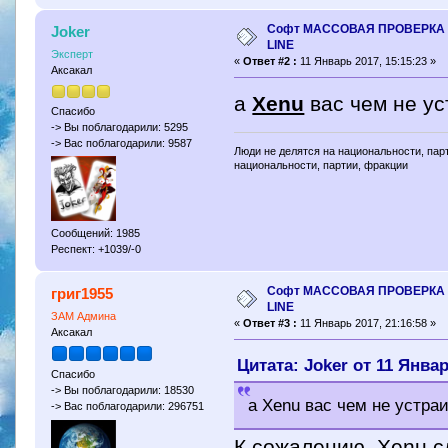
Софт МАССОВАЯ ПРОВЕРКА 
Joker
LINE
Эксперт
«
Ответ #2 :
11 Январь 2017, 15:15:23 »
Аксакал
a
Xenu
вас чем не у
Спасибо
-> Вы поблагодарили: 5295
-> Вас поблагодарили: 9587
Люди не делятся на национальности, парт
национальности, партии, фракции
Сообщений: 1985
Респект: +1039/-0
Софт МАССОВАЯ ПРОВЕРКА 
григ1955
LINE
ЗАМ Админа
«
Ответ #3 :
11 Январь 2017, 21:16:58 »
Аксакал
Цитата: Joker от 11 Январ
Спасибо
-> Вы поблагодарили: 18530
a Xenu вас чем не устра
-> Вас поблагодарили: 296751
К сожалению, Xenu с