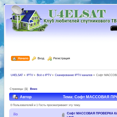
  Начало
  Вход
  Регистрация
U4ELSAT
»
IPTV
»
Всё о IPTV
»
Сканирование IPTV каналов
»
Софт МАССОВ
Страницы: [
1
]
Вниз
Автор
Тема: Софт МАССОВАЯ ПРО
0 Пользователей и 1 Гость просматривают эту тему.
Софт МАССОВАЯ ПРОВЕРКА КА
ilo