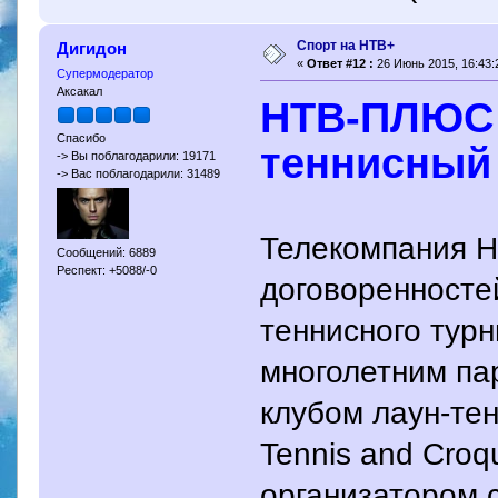
Спорт на НТВ+
Дигидон
«
Ответ #12 :
26 Июнь 2015, 16:43:
Супермодератор
Аксакал
НТВ-ПЛЮС 
Спасибо
теннисный
-> Вы поблагодарили: 19171
-> Вас поблагодарили: 31489
Телекомпания 
Сообщений: 6889
Респект: +5088/-0
договоренносте
теннисного турн
многолетним па
клубом лаун-тен
Tennis and Croq
организатором 