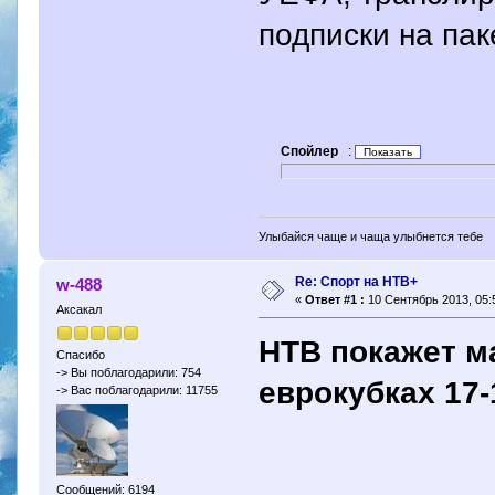
подписки на пак
Спойлер
:
Улыбайся чаще и чаща улыбнется тебе
Re: Спорт на НТВ+
w-488
«
Ответ #1 :
10 Сентябрь 2013, 05:
Аксакал
НТВ покажет м
Спасибо
-> Вы поблагодарили: 754
еврокубках 17-
-> Вас поблагодарили: 11755
Сообщений: 6194