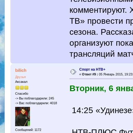
комментируют. 
ТВ» провести п
сезона. Рассказа
организуют пока
трансляций матч
Спорт на НТВ+
bilich
«
Ответ #9 :
05 Январь 2015, 19:23
Друзья
Аксакал
Вторник, 6 янв
Спасибо
-> Вы поблагодарили: 245
-> Вас поблагодарили: 4018
14:25 «Удинезе
НТВ-ПЛЮС Футбо
Сообщений: 1172