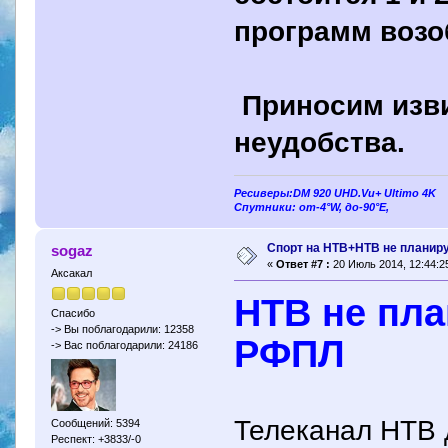
программ возоб
Приносим изв
неудобства.
Ресиверы:DM 920 UHD.Vu+ Ultimo 4K
Спутники: от-4°W, до-90°E,
Спорт на НТВ+НТВ не планир
sogaz
«
Ответ #7 :
20 Июль 2014, 12:44:2
Аксакал
НТВ не пла
Спасибо
-> Вы поблагодарили: 12358
РФПЛ
-> Вас поблагодарили: 24186
Телеканал НТВ 
Сообщений: 5394
Респект: +3833/-0