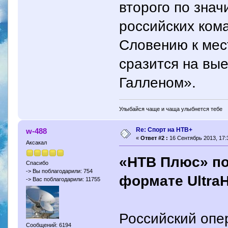
второго по знач
российских ком
Словению к мес
сразится на вы
Галленом».
Улыбайся чаще и чаща улыбнется тебе
Re: Спорт на НТВ+
w-488
«
Ответ #2 :
16 Сентябрь 2013, 17:3
Аксакал
«НТВ Плюс» по
Спасибо
-> Вы поблагодарили: 754
формате Ultra
-> Вас поблагодарили: 11755
Российский опе
Сообщений: 6194