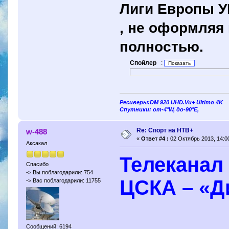
Лиги Европы У
, не оформляя
полностью.
Спойлер
:
Ресиверы:DM 920 UHD.Vu+ Ultimo 4K
Спутники: от-4°W, до-90°E,
Re: Спорт на НТВ+
w-488
«
Ответ #4 :
02 Октябрь 2013, 14:00
Аксакал
Телеканал
Спасибо
-> Вы поблагодарили: 754
ЦСКА – «Д
-> Вас поблагодарили: 11755
Сообщений: 6194