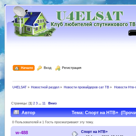
  Начало
  Вход
  Регистрация
U4ELSAT
»
Новостной раздел
»
Новости провайдеров сат ТВ
»
 Новости Нтв-
Страницы: [
1
]
2
3
...
11
Вниз
Автор
Тема: Спорт на НТВ+ (Прочит
0 Пользователей и 1 Гость просматривают эту тему.
Спорт на НТВ+
w-488