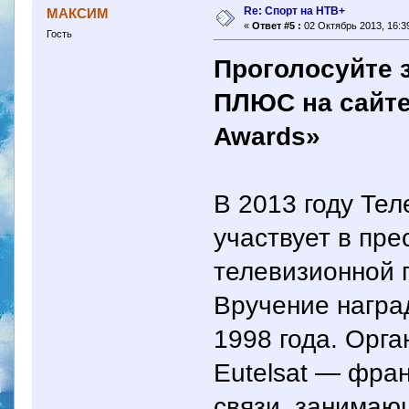
Re: Спорт на НТВ+
МАКСИМ
«
Ответ #5 :
02 Октябрь 2013, 16:39
Гость
Проголосуйте 
ПЛЮС на сайте
Awards»
В 2013 году Те
участвует в пр
телевизионной п
Вручение награ
1998 года. Орг
Eutelsat — фра
связи, занимаю