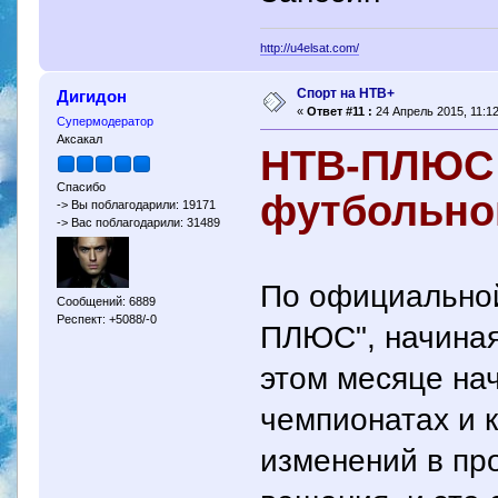
http://u4elsat.com/
Спорт на НТВ+
Дигидон
«
Ответ #11 :
24 Апрель 2015, 11:12
Супермодератор
Аксакал
НТВ-ПЛЮС 
Спасибо
футбольно
-> Вы поблагодарили: 19171
-> Вас поблагодарили: 31489
По официально
Сообщений: 6889
Респект: +5088/-0
ПЛЮС", начиная 
этом месяце на
чемпионатах и 
изменений в пр