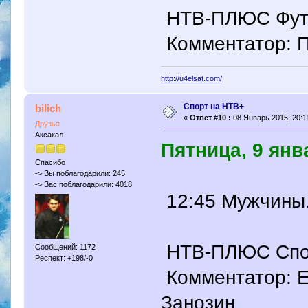
НТВ-ПЛЮС Футбо
Комментатор: П
http://u4elsat.com/
Спорт на НТВ+
bilich
«
Ответ #10 :
08 Январь 2015, 20:11
Друзья
Аксакал
Пятница, 9 янв
Спасибо
-> Вы поблагодарили: 245
-> Вас поблагодарили: 4018
12:45 Мужчины.
НТВ-ПЛЮС Спорт
Сообщений: 1172
Респект: +198/-0
Комментатор: Е
Занозин