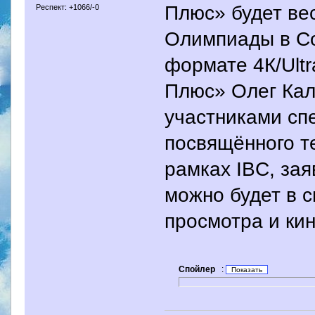
Плюс» будет ве
Респект: +1066/-0
Олимпиады в Соч
формате 4К/Ult
Плюс» Олег Кал
участниками спе
посвящённого т
рамках IBC, зая
можно будет в 
просмотра и кин
Спойлер
: