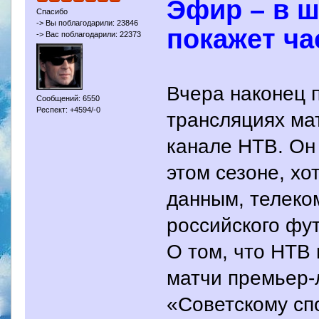
Эфир – в ш
Спасибо
-> Вы поблагодарили: 23846
покажет ч
-> Вас поблагодарили: 22373
Вчера наконец 
Сообщений: 6550
Респект: +4594/-0
трансляциях ма
канале НТВ. Он
этом сезоне, хо
данным, телеко
российского фу
О том, что НТВ 
матчи премьер-л
«Советскому сп