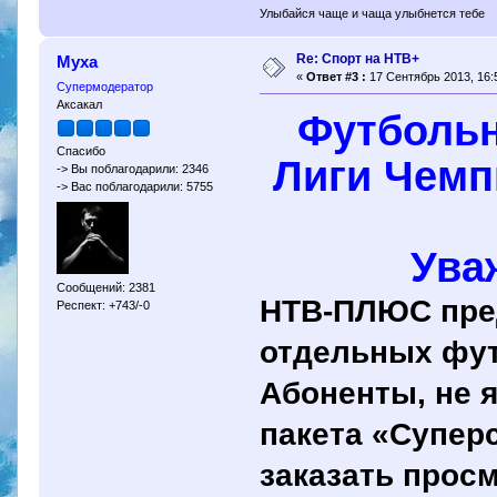
Улыбайся чаще и чаща улыбнется тебе
Re: Спорт на НТВ+
Муха
«
Ответ #3 :
17 Сентябрь 2013, 16:
Супермодератор
Аксакал
Футбольн
Спасибо
Лиги Чемп
-> Вы поблагодарили: 2346
-> Вас поблагодарили: 5755
Ува
Сообщений: 2381
НТВ-ПЛЮС пред
Респект: +743/-0
отдельных фут
Абоненты, не 
пакета «Супер
заказать прос