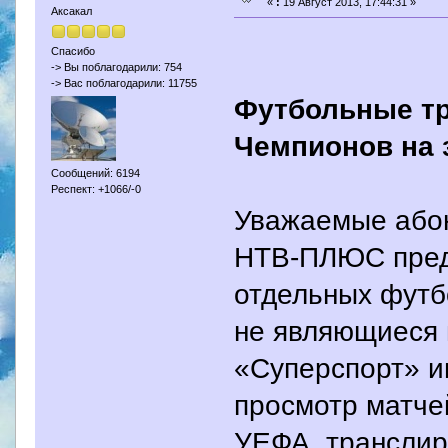
«
:
19 Август 2013, 17:44:31 »
Аксакал
Спасибо
-> Вы поблагодарили: 754
-> Вас поблагодарили: 11755
Футбольные тр
Чемпионов на 
Сообщений: 6194
Респект: +1066/-0
Уважаемые або
НТВ-ПЛЮС предс
отдельных футб
не являющиеся 
«Суперспорт» и
просмотр матче
УЕФА, транслир