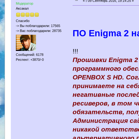
«
:
09 Сентябрь 2016, 19:14:25 »
Модератор
Аксакал
Спасибо
-> Вы поблагодарили: 17565
ПО Enigma 2 н
-> Вас поблагодарили: 28735
!!!
Сообщений: 6178
Прошивки Enigma 2
Респект: +3870/-0
программного обес
OPENBOX S HD. Сог
принимаете на се
негативные после
ресиверов, в том 
обязательств, пол
Администрация сай
никакой ответств
альтернативного п