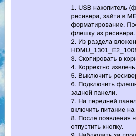
1. USB накопитель (
ресивера, зайти в M
форматирование. По
флешку из ресивера.
2. Из раздела вложе
HDMU_1301_E2_1008g
3. Скопировать в ко
4. Корректно извлеч
5. Выключить ресиве
6. Подключить флешк
задней панели.
7. На передней панел
включить питание на
8. После появления 
отпустить кнопку.
9. Наблюдать за про