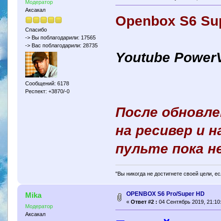
Модератор
Аксакал
Openbox S6 Su
Спасибо
-> Вы поблагодарили: 17565
-> Вас поблагодарили: 28735
Youtube Power
Сообщений: 6178
Респект: +3870/-0
После обновл
на ресивер и 
пульте пока н
"Вы никогда не достигнете своей цели, е
OPENBOX S6 Pro/Super HD
Mika
«
Ответ #2 :
04 Сентябрь 2019, 21:10
Модератор
Аксакал