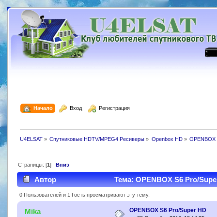
  Начало
  Вход
  Регистрация
U4ELSAT
»
Спутниковые HDTV/MPEG4 Ресиверы
»
Openbox HD
»
OPENBOX 
Страницы: [
1
]
Вниз
Автор
Тема: OPENBOX S6 Pro/Super
0 Пользователей и 1 Гость просматривают эту тему.
OPENBOX S6 Pro/Super HD
Mika