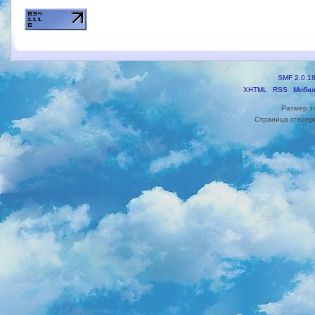
SMF 2.0.1
XHTML
RSS
Мобил
Размер з
Страница сгенери