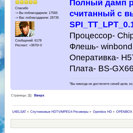
Полный дамп р
Спасибо
считанный с 
-> Вы поблагодарили: 17565
-> Вас поблагодарили: 28735
SPI_TT_LPT_0.1
Процессор- Chip
Сообщений: 6178
Флешь- winbon
Респект: +3870/-0
Оперативка- H
Плата- BS-GX66
"Вы никогда не достигнете своей цели, е
Страницы: [
1
]
Вверх
U4ELSAT
»
Спутниковые HDTV/MPEG4 Ресиверы
»
Openbox HD
»
OPENBOX 