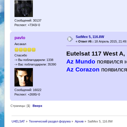
Сообщений: 30137
Респект: +7343/-0
SatMex 5, 116.8W
pavlo
«
Ответ #6 :
18 Апрель 2015, 21:49:
Аксакал
Eutelsat 117 West A,
Спасибо
Az Mundo
появился н
-> Вы поблагодарили: 1338
-> Вас поблагодарили: 35390
Az Corazon
появился
Сообщений: 16022
Респект: +2695/-0
Страницы: [
1
]
Вверх
U4ELSAT
»
Технический раздел форума
»
Архив
»
SatMex 5, 116.8W