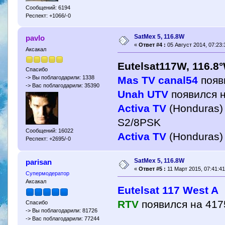
Сообщений: 6194
Респект: +1066/-0
SatMex 5, 116.8W
pavlo
«
Ответ #4 :
05 Август 2014, 07:23:
Аксакал
Eutelsat117W, 116.8
Спасибо
Mas TV canal54
появ
-> Вы поблагодарили: 1338
-> Вас поблагодарили: 35390
Unah UTV
появился н
Activa TV
(Honduras)
S2/8PSK
Сообщений: 16022
Activa TV
(Honduras)
Респект: +2695/-0
SatMex 5, 116.8W
parisan
«
Ответ #5 :
11 Март 2015, 07:41:41
Супермодератор
Аксакал
Eutelsat 117 West A
RTV
появился на 41
Спасибо
-> Вы поблагодарили: 81726
-> Вас поблагодарили: 77244