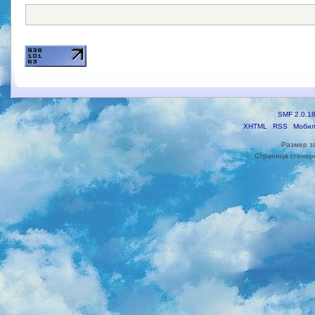
SMF 2.0.1
XHTML
RSS
Мобил
Размер з
Страница сгенери