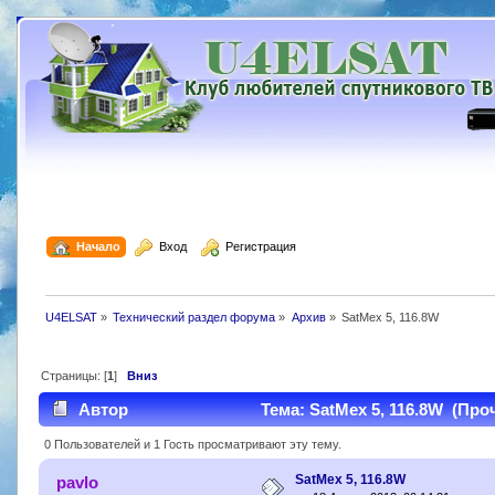
  Начало
  Вход
  Регистрация
U4ELSAT
»
Технический раздел форума
»
Архив
»
SatMex 5, 116.8W
Страницы: [
1
]
Вниз
Автор
Тема: SatMex 5, 116.8W (Проч
0 Пользователей и 1 Гость просматривают эту тему.
SatMex 5, 116.8W
pavlo