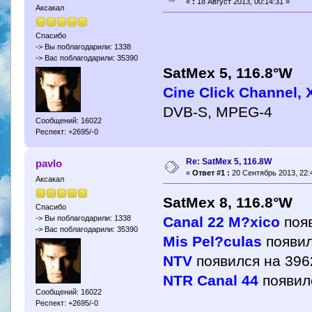
«
:
18 Август 2013, 00:14:31 »
Аксакал
Спасибо
-> Вы поблагодарили: 1338
-> Вас поблагодарили: 35390
SatMex 5, 116.8°W
Cine Click Channel,
DVB-S, MPEG-4
Сообщений: 16022
Респект: +2695/-0
Re: SatMex 5, 116.8W
pavlo
«
Ответ #1 :
20 Сентябрь 2013, 22:
Аксакал
SatMex 8, 116.8°W
Спасибо
Canal 22 M?xico
появ
-> Вы поблагодарили: 1338
-> Вас поблагодарили: 35390
Mis Pel?culas
появил
NTV
появился на 396
NTR Canal 44
появил
Сообщений: 16022
Респект: +2695/-0