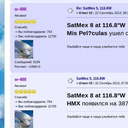
Re: SatMex 5, 116.8W
w-488
«
Ответ #2 :
22 Сентябрь 2013, 09:
Аксакал
SatMex 8 at 116.8°W
Спасибо
Mis Pel?culas
ушел с
-> Вы поблагодарили: 754
-> Вас поблагодарили: 11755
Улыбайся чаще и чаща улыбнется тебе
Сообщений: 6194
Респект: +1066/-0
SatMex 5, 116.8W
w-488
«
Ответ #3 :
31 Октябрь 2013, 07:55
Аксакал
SatMex 8 at 116.8°W
Спасибо
HMX
появился на 38
-> Вы поблагодарили: 754
-> Вас поблагодарили: 11755
Улыбайся чаще и чаща улыбнется тебе