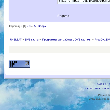
У вас нет прав чтобы видеть скрыты
Regards.
Страницы: [
1
]
2
3
...
5
Вверх
U4ELSAT
»
DVB карты
»
Программы для работы с DVB картами
»
ProgDvb,DV
SMF 2.0.1
XHTML
RSS
Мобил
Размер з
Страница сгенери