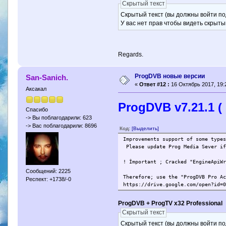
Скрытый текст
Скрытый текст (вы должны войти по
У вас нет прав чтобы видеть скрыты
Regards.
ProgDVB новые версии
San-Sanich.
«
Ответ #12 :
16 Октябрь 2017, 19:
Аксакал
ProgDVB v7.21.1 ( 
Спасибо
-> Вы поблагодарили: 623
-> Вас поблагодарили: 8696
Код:
[Выделить]
Improvements support of some type
Please update Prog Media Sever if
! İmportant ; Cracked "EngineApiW
Сообщений: 2225
Therefore; use the "ProgDVB Pro A
Респект: +1738/-0
https://drive.google.com/open?id=
ProgDVB + ProgTV x32 Professional
Скрытый текст
Скрытый текст (вы должны войти по