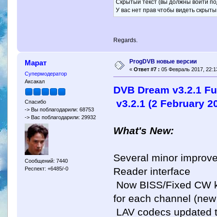
Скрытый текст (вы должны войти по
У вас нет прав чтобы видеть скрыты
Regards.
ProgDVB новые версии
Марат
«
Ответ #7 :
05 Февраль 2017, 22:1
Супермодератор
Аксакал
DVB Dream v3.2.1 Fu
v3.2.1 (2 February 2
Спасибо
-> Вы поблагодарили: 68753
-> Вас поблагодарили: 29932
What's New:
Several minor improve
Сообщений: 7440
Reader interface
Респект: +6485/-0
Now BISS/Fixed CW ke
for each channel (new
LAV codecs updated to