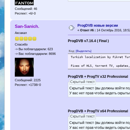
Сообщений: 46
Респект: +6/-0
ProgDVB новые версии
San-Sanich.
«
Ответ #6 :
14 Октябрь 2016, 18:52
Аксакал
ProgDVB v7.16.4 ( Final )
Спасибо
-> Вы поблагодарили: 623
Код:
[Выделить]
-> Вас поблагодарили: 8696
Turkish localization by Fikret 
Fixes of HLS, torrent TV, updates
ProgDVB + ProgTV x32 Professional
Сообщений: 2225
Скрытый текст
Респект: +1738/-0
Скрытый текст (вы должны войти по
У вас нет прав чтобы видеть скрыты
ProgDVB + ProgTV x64 Professional
Скрытый текст
Скрытый текст (вы должны войти по
У вас нет прав чтобы видеть скрыты