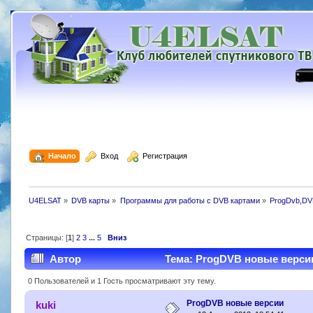
  Начало
  Вход
  Регистрация
U4ELSAT
»
DVB карты
»
Программы для работы с DVB картами
»
ProgDvb,DV
Страницы: [
1
]
2
3
...
5
Вниз
Автор
Тема: ProgDVB новые версии
0 Пользователей и 1 Гость просматривают эту тему.
ProgDVB новые версии
kuki