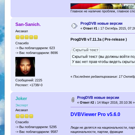
Главное не наличие проблем, главное сп
ProgDVB новые версии
San-Sanich.
«
Ответ #1 :
17 Октябрь 2015, 07:26
Аксакал
ProgDVB v7.11.3a ( Pre-release )
Спасибо
-> Вы поблагодарили: 623
Скрытый текст
-> Вас поблагодарили: 8696
Скрытый текст (вы должны войти по
У вас нет прав чтобы видеть скрыты
«
Последнее редактирование: 17 Октябрь
Сообщений: 2225
Респект: +1738/-0
ProgDVB новые версии
Joker
«
Ответ #2 :
14 Март 2016, 20:10:36 »
Эксперт
Аксакал
DVBViewer Pro v5.6.0
Спасибо
-> Вы поблагодарили: 5295
Люди не делятся на национальности, парт
-> Вас поблагодарили: 9587
национальности, партии, фракции