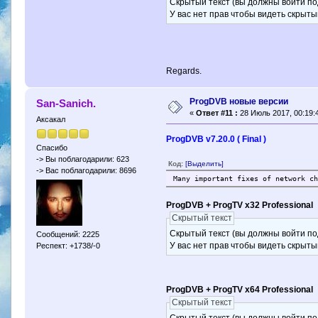
Скрытый текст (вы должны войти по
У вас нет прав чтобы видеть скрыты
Regards.
ProgDVB новые версии
San-Sanich.
«
Ответ #11 :
28 Июль 2017, 00:19:
Аксакал
ProgDVB v7.20.0 ( Final )
Спасибо
-> Вы поблагодарили: 623
Код:
[Выделить]
-> Вас поблагодарили: 8696
Many important fixes of network c
ProgDVB + ProgTV x32 Professional
Скрытый текст
Скрытый текст (вы должны войти по
Сообщений: 2225
У вас нет прав чтобы видеть скрыты
Респект: +1738/-0
ProgDVB + ProgTV x64 Professional
Скрытый текст