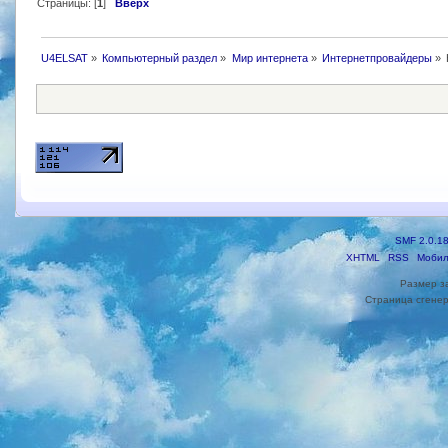
Страницы: [
1
]
Вверх
U4ELSAT
»
Компьютерный раздел
»
Мир интернета
»
Интернетпровайдеры
»
SMF 2.0.1
XHTML
RSS
Мобил
Размер з
Страница сгенер