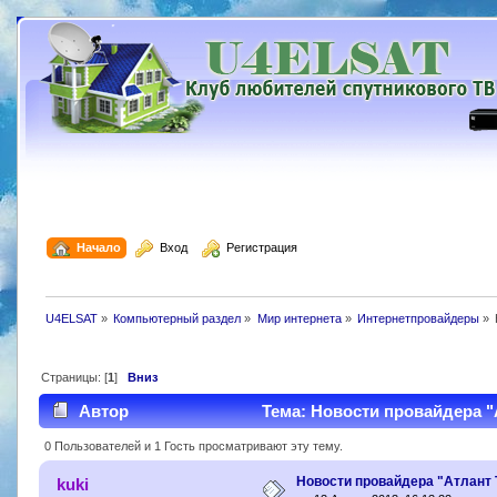
  Начало
  Вход
  Регистрация
U4ELSAT
»
Компьютерный раздел
»
Мир интернета
»
Интернетпровайдеры
»
Страницы: [
1
]
Вниз
Автор
Тема: Новости провайдера "
0 Пользователей и 1 Гость просматривают эту тему.
Новости провайдера "Атлант 
kuki