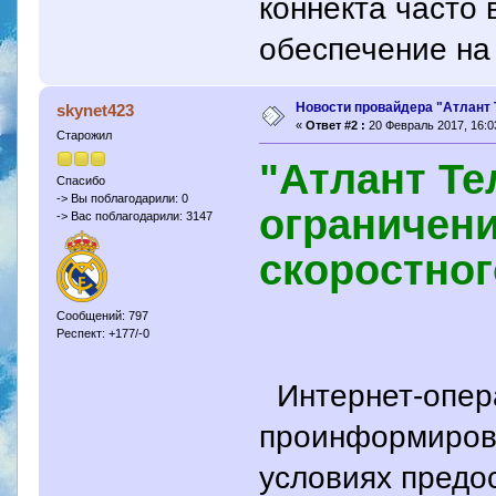
коннекта часто
обеспечение на
Новости провайдера "Атлант 
skynet423
«
Ответ #2 :
20 Февраль 2017, 16:0
Старожил
"Атлант Те
Спасибо
-> Вы поблагодарили: 0
ограничен
-> Вас поблагодарили: 3147
скоростног
Сообщений: 797
Респект: +177/-0
Интернет-опера
проинформирова
условиях предос