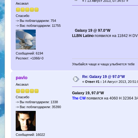
«
:
13 Август 2013, 07:34:57 »
Аксакал
Спасибо
-> Вы поблагодарили: 754
-> Вас поблагодарили: 11755
Galaxy 19 @ 97.0°W
LLBN Latino
появился на 11842 H D
Сообщений: 6194
Респект: +1066/-0
Улыбайся чаще и чаща улыбнется тебе
Re: Galaxy 19 @ 97.0°W
pavlo
«
Ответ #1 :
14 Август 2013, 20:51:
Аксакал
Galaxy 19, 97.0°W
Спасибо
The CW
появился на 4060 H 32364 3/
-> Вы поблагодарили: 1338
-> Вас поблагодарили: 35390
Сообщений: 16022