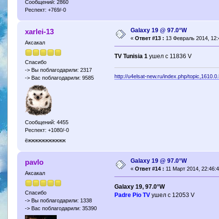
Сообщений: 2860
Респект: +769/-0
Galaxy 19 @ 97.0°W
xarlei-13
«
Ответ #13 :
13 Февраль 2014, 12:
Аксакал
TV Tunisia 1
ушел с 11836 V
Спасибо
-> Вы поблагодарили: 2317
http://u4elsat-new.ru/index.php/topic,1610.0
-> Вас поблагодарили: 9585
Сообщений: 4455
Респект: +1080/-0
ёжжжжжжжжжжж
Galaxy 19 @ 97.0°W
pavlo
«
Ответ #14 :
11 Март 2014, 22:46:4
Аксакал
Galaxy 19, 97.0°W
Спасибо
Padre Pio TV
ушел с 12053 V
-> Вы поблагодарили: 1338
-> Вас поблагодарили: 35390