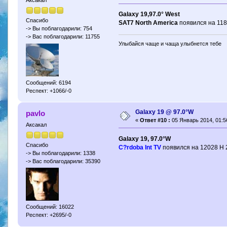
Аксакал
Galaxy 19,97.0° West
Спасибо
SAT7 North America
появился на 118
-> Вы поблагодарили: 754
-> Вас поблагодарили: 11755
Улыбайся чаще и чаща улыбнется тебе
Сообщений: 6194
Респект: +1066/-0
Galaxy 19 @ 97.0°W
pavlo
«
Ответ #10 :
05 Январь 2014, 01:5
Аксакал
Galaxy 19, 97.0°W
Спасибо
C?rdoba Int TV
появился на 12028 H 
-> Вы поблагодарили: 1338
-> Вас поблагодарили: 35390
Сообщений: 16022
Респект: +2695/-0