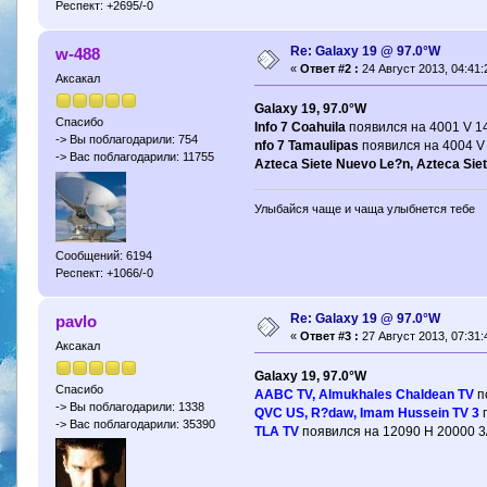
Респект: +2695/-0
Re: Galaxy 19 @ 97.0°W
w-488
«
Ответ #2 :
24 Август 2013, 04:41:
Аксакал
Galaxy 19, 97.0°W
Спасибо
Info 7 Coahuila
появился на 4001 V 14
-> Вы поблагодарили: 754
nfo 7 Tamaulipas
появился на 4004 V 
-> Вас поблагодарили: 11755
Azteca Siete Nuevo Le?n, Azteca Siet
Улыбайся чаще и чаща улыбнется тебе
Сообщений: 6194
Респект: +1066/-0
Re: Galaxy 19 @ 97.0°W
pavlo
«
Ответ #3 :
27 Август 2013, 07:31:
Аксакал
Galaxy 19, 97.0°W
Спасибо
AABC TV, Almukhales Chaldean TV
п
-> Вы поблагодарили: 1338
QVC US, R?daw, Imam Hussein TV 3
п
-> Вас поблагодарили: 35390
TLA TV
появился на 12090 H 20000 3