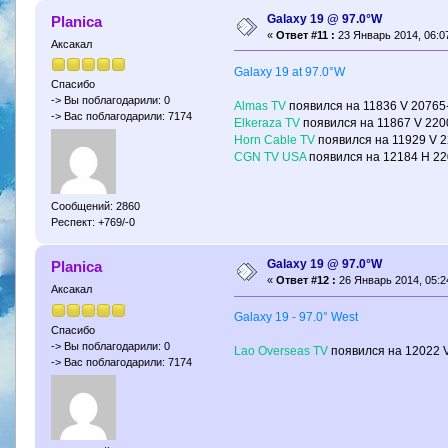
Galaxy 19 @ 97.0°W
Planica
«
Ответ #11 :
23 Январь 2014, 06:07
Аксакал
Galaxy 19 at 97.0°W
Спасибо
-> Вы поблагодарили: 0
Almas TV
появился на 11836 V 20765
-> Вас поблагодарили: 7174
Elkeraza TV
появился на 11867 V 220
Horn Cable TV
появился на 11929 V 2
CGN TV USA
появился на 12184 H 22
Сообщений: 2860
Респект: +769/-0
Galaxy 19 @ 97.0°W
Planica
«
Ответ #12 :
26 Январь 2014, 05:2
Аксакал
Galaxy 19 - 97.0° West
Спасибо
-> Вы поблагодарили: 0
Lao Overseas TV
появился на 12022 
-> Вас поблагодарили: 7174