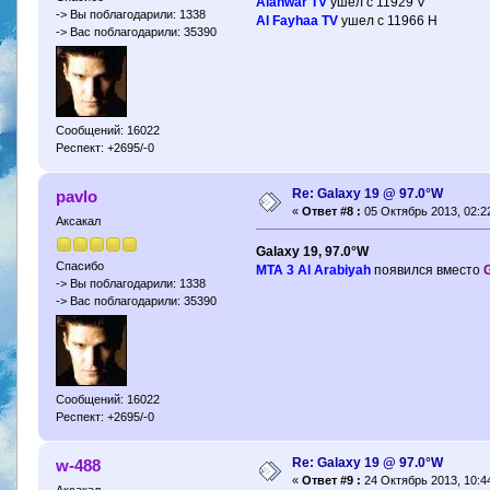
Alanwar TV
ушeл с 11929 V
-> Вы поблагодарили: 1338
Al Fayhaa TV
ушeл с 11966 H
-> Вас поблагодарили: 35390
Сообщений: 16022
Респект: +2695/-0
Re: Galaxy 19 @ 97.0°W
pavlo
«
Ответ #8 :
05 Октябрь 2013, 02:22
Аксакал
Galaxy 19, 97.0°W
Спасибо
MTA 3 Al Arabiyah
появился вместо
-> Вы поблагодарили: 1338
-> Вас поблагодарили: 35390
Сообщений: 16022
Респект: +2695/-0
Re: Galaxy 19 @ 97.0°W
w-488
«
Ответ #9 :
24 Октябрь 2013, 10:44