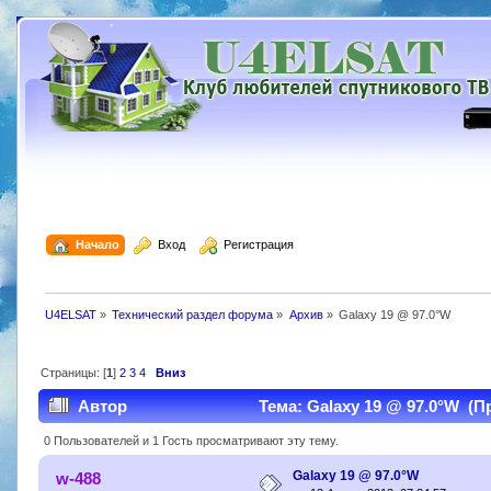
  Начало
  Вход
  Регистрация
U4ELSAT
»
Технический раздел форума
»
Архив
»
Galaxy 19 @ 97.0°W
Страницы: [
1
]
2
3
4
Вниз
Автор
Тема: Galaxy 19 @ 97.0°W (П
0 Пользователей и 1 Гость просматривают эту тему.
Galaxy 19 @ 97.0°W
w-488