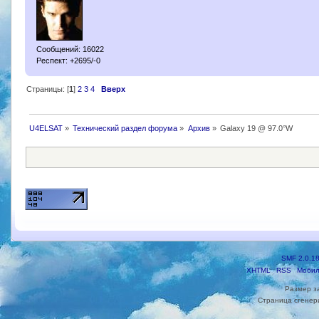
Сообщений: 16022
Респект: +2695/-0
Страницы: [
1
]
2
3
4
Вверх
U4ELSAT
»
Технический раздел форума
»
Архив
»
Galaxy 19 @ 97.0°W
SMF 2.0.1
XHTML
RSS
Мобил
Размер з
Страница сгенери