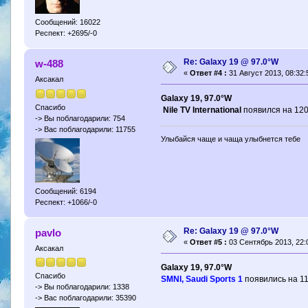
Сообщений: 16022
Респект: +2695/-0
Re: Galaxy 19 @ 97.0°W
w-488
«
Ответ #4 :
31 Август 2013, 08:32:
Аксакал
Galaxy 19, 97.0°W
Спасибо
Nile TV International
появился на 120
-> Вы поблагодарили: 754
-> Вас поблагодарили: 11755
Улыбайся чаще и чаща улыбнется тебе
Сообщений: 6194
Респект: +1066/-0
Re: Galaxy 19 @ 97.0°W
pavlo
«
Ответ #5 :
03 Сентябрь 2013, 22:
Аксакал
Galaxy 19, 97.0°W
Спасибо
SMNI, Saudi Sports 1
появились на 11
-> Вы поблагодарили: 1338
-> Вас поблагодарили: 35390