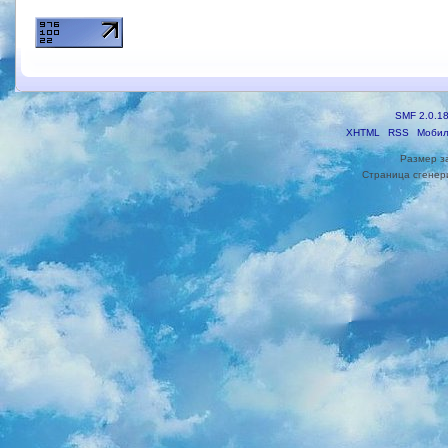
SMF 2.0.1
XHTML
RSS
Мобил
Размер з
Страница сгенери