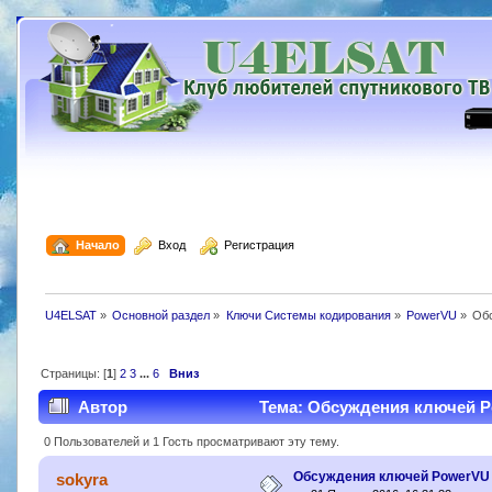
  Начало
  Вход
  Регистрация
U4ELSAT
»
Основной раздел
»
Ключи Системы кодирования
»
PowerVU
»
Об
Страницы: [
1
]
2
3
...
6
Вниз
Автор
Тема: Обсуждения ключей Po
0 Пользователей и 1 Гость просматривают эту тему.
Обсуждения ключей PowerVU
sokyra