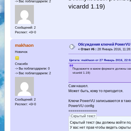
-> Вас поблагодарили: 2
vicardd 1.19)
Сообщений: 2
Респект: +0/-0
Обсуждения ключей PowerVU
makhaon
«
Ответ #6 :
28 Январь 2016, 11:28:
Новичок
Цитата: makhaon от 27 Январь 2016, 22:0
Спасибо
-> Вы поблагодарили: 0
Подскажите в каком формате должны за
vicardd 1.19)
-> Вас поблагодарили: 2
Сам нашел.
Может быть, кому то пригодится.
Сообщений: 2
Ключи PowerVU записываются в так
Респект: +0/-0
PowerVU config
==============
Скрытый текст
Скрытый текст (вы должны войти по
У вас нет прав чтобы видеть скрыты