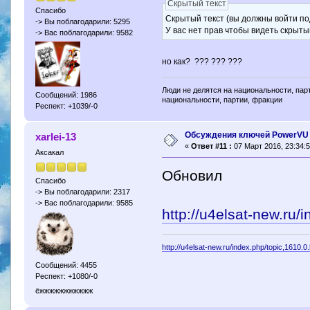
Скрытый текст
Спасибо
Скрытый текст (вы должны войти по
-> Вы поблагодарили: 5295
У вас нет прав чтобы видеть скрыты
-> Вас поблагодарили: 9582
но как? ??? ??? ???
Люди не делятся на национальности, парт
Сообщений: 1986
национальности, партии, фракции
Респект: +1039/-0
Обсуждения ключей PowerVU
xarlei-13
«
Ответ #11 :
07 Март 2016, 23:34:5
Аксакал
Обновил
Спасибо
-> Вы поблагодарили: 2317
-> Вас поблагодарили: 9585
http://u4elsat-new.r
http://u4elsat-new.ru/index.php/topic,1610.0
Сообщений: 4455
Респект: +1080/-0
ёжжжжжжжжжжж