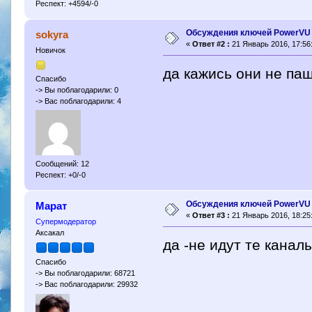
Респект: +4594/-0
Обсуждения ключей PowerVU
sokyra
«
Ответ #2 :
21 Январь 2016, 17:56
Новичок
да кажись они не па
Спасибо
-> Вы поблагодарили: 0
-> Вас поблагодарили: 4
Сообщений: 12
Респект: +0/-0
Обсуждения ключей PowerVU
Марат
«
Ответ #3 :
21 Январь 2016, 18:25
Супермодератор
Аксакал
да -не идут те канал
Спасибо
-> Вы поблагодарили: 68721
-> Вас поблагодарили: 29932