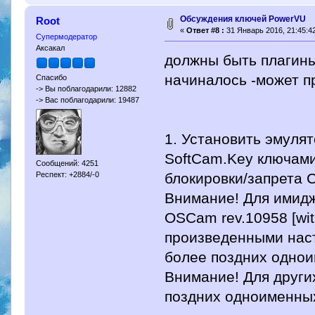
Обсуждения ключей PowerVU
Root
«
Ответ #8 :
31 Январь 2016, 21:45:42
Супермодератор
Аксакал
должны быть плагины 
начиналось -может п
Спасибо
-> Вы поблагодарили: 12882
-> Вас поблагодарили: 19487
1. Установить эмуля
SoftCam.Key ключами
Сообщений: 4251
блокировки/запрета C
Респект: +2884/-0
Внимание! Для имид
OSCam rev.10958 [wi
произведенными наст
более поздних однои
Внимание! Для друг
поздних одноименны