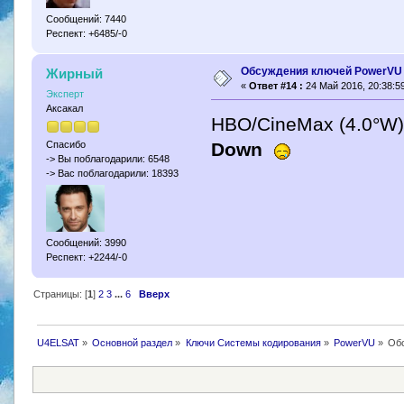
Сообщений: 7440
Респект: +6485/-0
Обсуждения ключей PowerVU
Жирный
«
Ответ #14 :
24 Май 2016, 20:38:59
Эксперт
Аксакал
HBO/CineMax (4.0°W
Down
Спасибо
-> Вы поблагодарили: 6548
-> Вас поблагодарили: 18393
Сообщений: 3990
Респект: +2244/-0
Страницы: [
1
]
2
3
...
6
Вверх
U4ELSAT
»
Основной раздел
»
Ключи Системы кодирования
»
PowerVU
»
Об