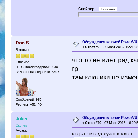
Спойлер
:
.
Обсуждения ключей PowerVU
Don S
«
Ответ #9 :
07 Март 2016, 16:21:08
Ветеран
что то не идёт ряд 
Спасибо
гр.
-> Вы поблагодарили: 5630
-> Вас поблагодарили: 3697
там ключики не изме
Сообщений: 995
Респект: +524/-0
Обсуждения ключей PowerVU
Joker
«
Ответ #10 :
07 Март 2016, 16:29:5
Эксперт
Аксакал
говорят эти надо всучить в плагин