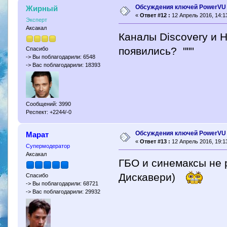
Обсуждения ключей PowerVU
Жирный
«
Ответ #12 :
12 Апрель 2016, 14:13
Эксперт
Аксакал
Каналы Discovery и 
появились? ""''
Спасибо
-> Вы поблагодарили: 6548
-> Вас поблагодарили: 18393
Сообщений: 3990
Респект: +2244/-0
Обсуждения ключей PowerVU
Марат
«
Ответ #13 :
12 Апрель 2016, 19:13
Супермодератор
Аксакал
ГБО и синемаксы не р
Дискавери)
Спасибо
-> Вы поблагодарили: 68721
-> Вас поблагодарили: 29932