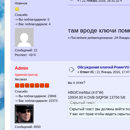
«
:
21 Январь 2016, 16:31:32 »
Новичок
Спасибо
-> Вы поблагодарили: 0
-> Вас поблагодарили: 4
там вроде ключи пом
«
Последнее редактирование: 24 Январь 
Сообщений: 12
Респект: +0/-0
Обсуждения ключей PowerVU
Admin
«
Ответ #1 :
21 Январь 2016, 17:47
Администратор
Аксакал
вы о этих?
Спасибо
HBO/CineMax (4.0°W)
-> Вы поблагодарили: 23846
10934.00 H DVB-S/QPSK 13750 5/6
-> Вас поблагодарили: 22373
Скрытый текст
Скрытый текст (вы должны войти по
У вас нет прав чтобы видеть скрыты
Сообщений: 6550