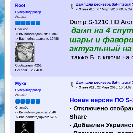
Дамп для ресивера Sat-Integral
Root
«
Ответ #10 :
07 Март 2016, 00:32:24 
Супермодератор
Аксакал
Dump S-1210 HD Aron
дамп на 4 спут
Спасибо
-> Вы поблагодарили: 12882
шары и фавори
-> Вас поблагодарили: 19488
актуальный на 
также Б..с ключи на 
Сообщений: 4251
Респект: +2884/-0
Дамп для ресивера Sat-Integral
Муха
«
Ответ #11 :
22 Март 2016, 15:54:07 
Супермодератор
Аксакал
Новая версия ПО S-
- Отключено отобра
Спасибо
-> Вы поблагодарили: 2346
Share
-> Вас поблагодарили: 5755
- Добавлен Украинс