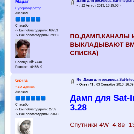
Дамп для ресивера Sat-Integral
Марат
«
:
12 Август 2013, 13:15:03 »
Супермодератор
Аксакал
Спасибо
-> Вы поблагодарили: 68753
ПО,ДАМП,КАНАЛЫ И
-> Вас поблагодарили: 29932
ВЫКЛАДЫВАЮТ ВМЕ
СПИСКА)
Сообщений: 7440
Респект: +6485/-0
Re: Дамп для ресивера Sat-Integ
Gorra
«
Ответ #1 :
03 Сентябрь 2013, 16:39
ЗАМ Админа
Аксакал
Дамп для Sat-I
3.28
Спасибо
-> Вы поблагодарили: 2789
-> Вас поблагодарили: 23412
Спутники 4W_4.8e_1