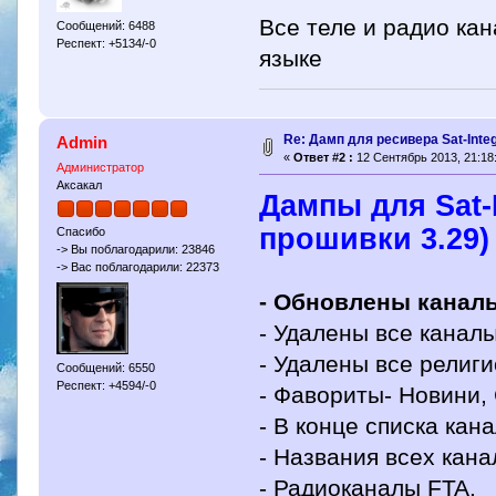
Все теле и радио ка
Сообщений: 6488
Респект: +5134/-0
языке
Re: Дамп для ресивера Sat-Integ
Admin
«
Ответ #2 :
12 Сентябрь 2013, 21:18
Администратор
Аксакал
Дампы для Sat-I
прошивки 3.29)
Спасибо
-> Вы поблагодарили: 23846
-> Вас поблагодарили: 22373
- Обновлены каналы 
- Удалены все каналы
- Удалены все религ
Сообщений: 6550
Респект: +4594/-0
- Фавориты- Новини, 
- В конце списка кан
- Названия всех кан
- Радиоканалы FTA.