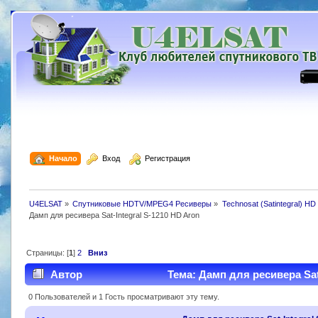
  Начало
  Вход
  Регистрация
U4ELSAT
»
Спутниковые HDTV/MPEG4 Ресиверы
»
Technosat (Satintegral) HD
Дамп для ресивера Sat-Integral S-1210 HD Aron
Страницы: [
1
]
2
Вниз
Автор
Тема: Дамп для ресивера Sat-
0 Пользователей и 1 Гость просматривают эту тему.