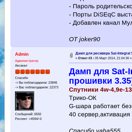
- Пароль родительско
- Порты DiSEqC выст
- Добавлен канал Мул
OT joker90
Дамп для ресивера Sat-Integral
Admin
«
Ответ #3 :
05 Март 2014, 21:04:36 »
Администратор
Аксакал
Дамп для Sat-I
прошивки 3.35
Спасибо
-> Вы поблагодарили: 23846
-> Вас поблагодарили: 22373
Спутники 4w-4,9e-13
Tрико-ОК
G-шара работает без
40 сервер,активация
Сообщений: 6550
Респект: +4594/-0
Спасибо vaha555