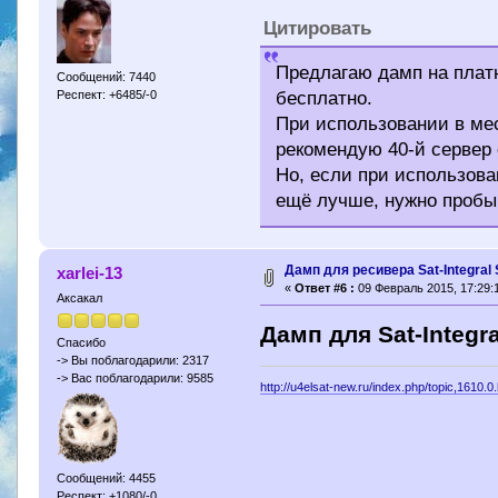
Цитировать
Предлагаю дамп на платн
Сообщений: 7440
Респект: +6485/-0
бесплатно.
При использовании в мес
рекомендую 40-й сервер 
Но, если при использова
ещё лучше, нужно пробы
Дамп для ресивера Sat-Integral
xarlei-13
«
Ответ #6 :
09 Февраль 2015, 17:29:
Аксакал
Дамп для Sat-Integra
Спасибо
-> Вы поблагодарили: 2317
-> Вас поблагодарили: 9585
http://u4elsat-new.ru/index.php/topic,1610.0
Сообщений: 4455
Респект: +1080/-0