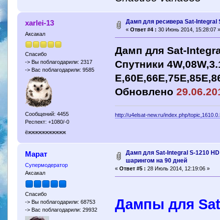
Дамп для ресивера Sat-Integral
xarlei-13
«
Ответ #4 :
30 Июнь 2014, 15:28:07 
Аксакал
Дамп для Sat-Integr
Спасибо
Cпутники 4W,08W,3.1
-> Вы поблагодарили: 2317
-> Вас поблагодарили: 9585
E,60E,66E,75E,85E,8
Обновлено
29.06.20
Сообщений: 4455
http://u4elsat-new.ru/index.php/topic,1610.0
Респект: +1080/-0
ёжжжжжжжжжжж
Дамп для Sat-Integral S-1210 H
Марат
шарингом на 90 дней
Супермодератор
«
Ответ #5 :
28 Июль 2014, 12:19:06 »
Аксакал
Спасибо
Дампы для Sat-
-> Вы поблагодарили: 68753
-> Вас поблагодарили: 29932