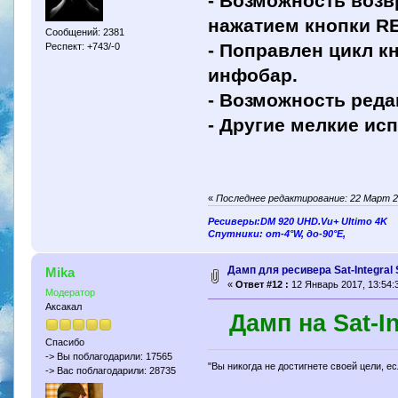
- Возможность воз
нажатием кнопки R
Сообщений: 2381
- Поправлен цикл к
Респект: +743/-0
инфобар.
- Возможность реда
- Другие мелкие ис
«
Последнее редактирование: 22 Март 2
Ресиверы:DM 920 UHD.Vu+ Ultimo 4K
Спутники: от-4°W, до-90°E,
Дамп для ресивера Sat-Integral
Mika
«
Ответ #12 :
12 Январь 2017, 13:54:
Модератор
Аксакал
Дамп на Sat-Int
Спасибо
-> Вы поблагодарили: 17565
"Вы никогда не достигнете своей цели, е
-> Вас поблагодарили: 28735