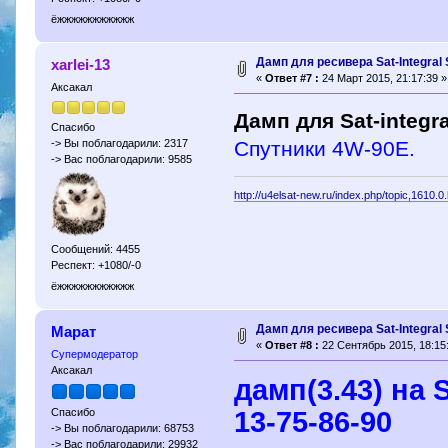
ёжжжжжжжжжжж
Дамп для ресивера Sat-Integral
xarlei-13
«
Ответ #7 :
24 Март 2015, 21:17:39 »
Аксакал
Дамп для Sat-integr
Спасибо
Спутники 4W-90E.
-> Вы поблагодарили: 2317
-> Вас поблагодарили: 9585
http://u4elsat-new.ru/index.php/topic,1610.0
Сообщений: 4455
Респект: +1080/-0
ёжжжжжжжжжжж
Дамп для ресивера Sat-Integral
Марат
«
Ответ #8 :
22 Сентябрь 2015, 18:15
Супермодератор
Аксакал
дамп(3.43) на S
13-75-86-90
Спасибо
-> Вы поблагодарили: 68753
-> Вас поблагодарили: 29932