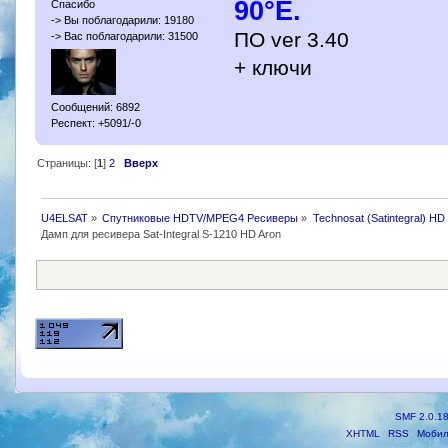
90°E.
Спасибо
-> Вы поблагодарили: 19180
ПО ver 3.40
-> Вас поблагодарили: 31500
+ ключи
Сообщений: 6892
Респект: +5091/-0
Страницы: [
1
]
2
Вверх
U4ELSAT
»
Спутниковые HDTV/MPEG4 Ресиверы
»
Technosat (Satintegral) HD
Дамп для ресивера Sat-Integral S-1210 HD Aron
SMF 2.0.1
XHTML
RSS
Мобил