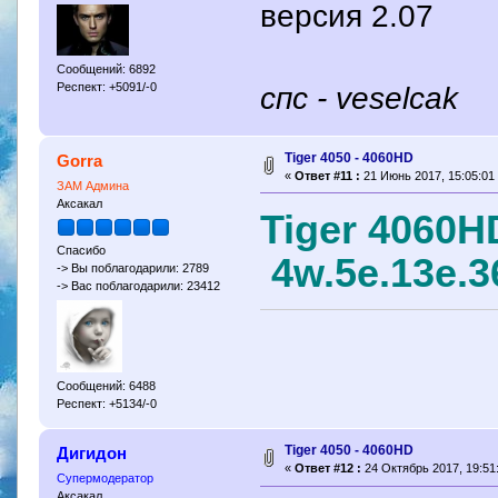
версия 2.07
Сообщений: 6892
Респект: +5091/-0
спс - veselcak
Tiger 4050 - 4060HD
Gorra
«
Ответ #11 :
21 Июнь 2017, 15:05:01
ЗАМ Админа
Аксакал
Tiger 4060H
Спасибо
4w.5e.13e.3
-> Вы поблагодарили: 2789
-> Вас поблагодарили: 23412
Сообщений: 6488
Респект: +5134/-0
Tiger 4050 - 4060HD
Дигидон
«
Ответ #12 :
24 Октябрь 2017, 19:51
Супермодератор
Аксакал