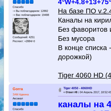
4°W+4.8+13+75
Спасибо
На базе ПО v.2.
-> Вы поблагодарили: 12882
-> Вас поблагодарили: 19488
Каналы на кири
Без фаворитов 
Без мусора
Сообщений: 4251
Респект: +2884/-0
В конце cписка 
дорожкой)
Tiger 4060 HD (
Tiger 4050 - 4060HD
Gorra
«
Ответ #8 :
04 Апрель 2017, 18:52:43
ЗАМ Админа
Аксакал
каналы на 
Спасибо