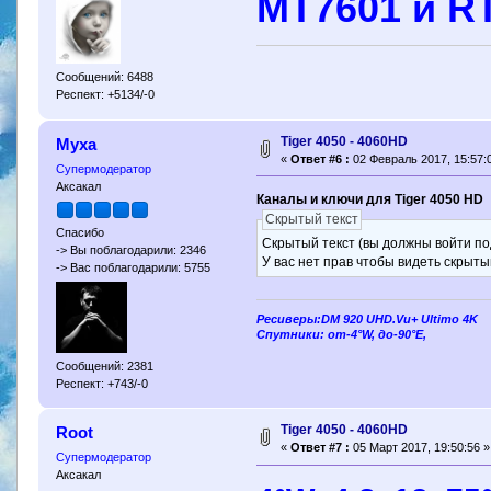
MT7601 и R
Сообщений: 6488
Респект: +5134/-0
Tiger 4050 - 4060HD
Муха
«
Ответ #6 :
02 Февраль 2017, 15:57:
Супермодератор
Аксакал
Каналы и ключи для Tiger 4050 HD
Скрытый текст
Спасибо
Скрытый текст (вы должны войти по
-> Вы поблагодарили: 2346
У вас нет прав чтобы видеть скрыты
-> Вас поблагодарили: 5755
Ресиверы:DM 920 UHD.Vu+ Ultimo 4K
Спутники: от-4°W, до-90°E,
Сообщений: 2381
Респект: +743/-0
Tiger 4050 - 4060HD
Root
«
Ответ #7 :
05 Март 2017, 19:50:56 »
Супермодератор
Аксакал