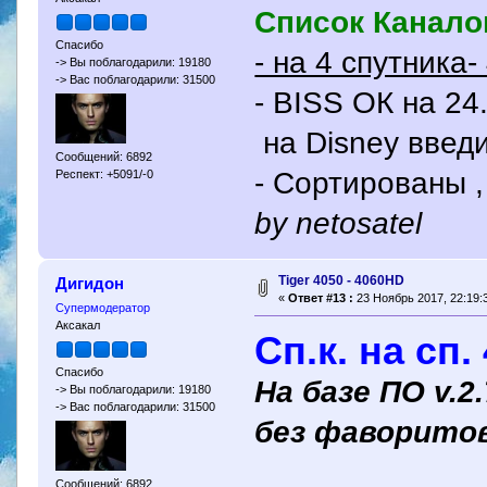
Список Канало
Спасибо
- на 4 спутник
-> Вы поблагодарили: 19180
-> Вас поблагодарили: 31500
- BISS ОК на 24
на Disney введ
Сообщений: 6892
- Сортированы ,
Респект: +5091/-0
by netosatel
Tiger 4050 - 4060HD
Дигидон
«
Ответ #13 :
23 Ноябрь 2017, 22:19:
Супермодератор
Аксакал
Сп.к. на сп
Спасибо
На базе ПО v.2
-> Вы поблагодарили: 19180
-> Вас поблагодарили: 31500
без фаворито
Сообщений: 6892