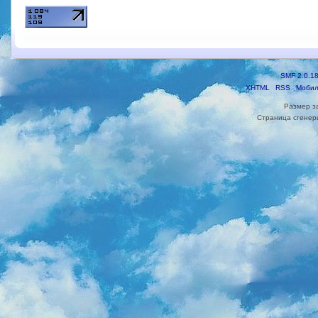
SMF 2.0.1
XHTML
RSS
Мобил
Размер з
Страница сгенери