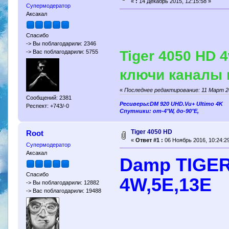
«
:
14 Декабрь 2015, 12:15:58 »
Супермодератор
Аксакал
Спасибо
-> Вы поблагодарили: 2346
Tiger 4050 HD 
-> Вас поблагодарили: 5755
ключи каналы 
«
Последнее редактирование: 11 Март 20
Сообщений: 2381
Ресиверы:DM 920 UHD.Vu+ Ultimo 4K
Респект: +743/-0
Спутники: от-4°W, до-90°E,
Tiger 4050 HD
Root
«
Ответ #1 :
06 Ноябрь 2016, 10:24:29
Супермодератор
Аксакал
Damp TIGER
Спасибо
4W,5E,13E
-> Вы поблагодарили: 12882
-> Вас поблагодарили: 19488