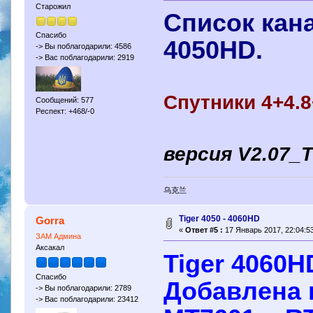
Старожил
Список кан
Спасибо
4050HD.
-> Вы поблагодарили: 4586
-> Вас поблагодарили: 2919
Спутники 4+4.
Сообщений: 577
Респект: +468/-0
версия V2.07_
乌克兰
Tiger 4050 - 4060HD
Gorra
«
Ответ #5 :
17 Январь 2017, 22:04:53
ЗАМ Админа
Аксакал
Tiger 4060H
Спасибо
Добавлена 
-> Вы поблагодарили: 2789
-> Вас поблагодарили: 23412