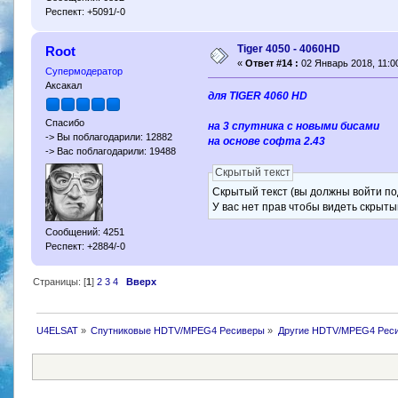
Респект: +5091/-0
Tiger 4050 - 4060HD
Root
«
Ответ #14 :
02 Январь 2018, 11:00
Супермодератор
Аксакал
для TIGER 4060 HD
Спасибо
на 3 спутника с новыми бисами
-> Вы поблагодарили: 12882
на основе софта 2.43
-> Вас поблагодарили: 19488
Скрытый текст
Скрытый текст (вы должны войти по
У вас нет прав чтобы видеть скрыты
Сообщений: 4251
Респект: +2884/-0
Страницы: [
1
]
2
3
4
Вверх
U4ELSAT
»
Спутниковые HDTV/MPEG4 Ресиверы
»
Другие HDTV/MPEG4 Рес