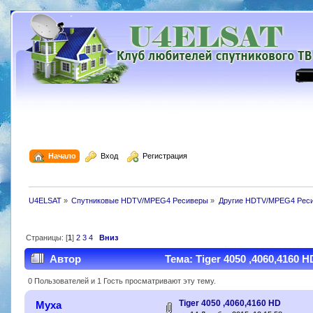
  Начало
  Вход
  Регистрация
U4ELSAT
»
Спутниковые HDTV/MPEG4 Ресиверы
»
Другие HDTV/MPEG4 Рес
Страницы: [
1
]
2
3
4
Вниз
Автор
Тема: Tiger 4050 ,4060,4160 
0 Пользователей и 1 Гость просматривают эту тему.
Tiger 4050 ,4060,4160 HD
Муха