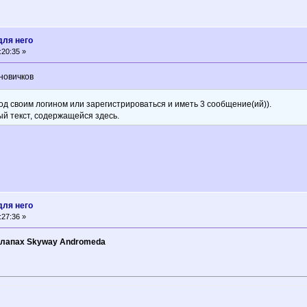
ля него
:20:35 »
новичков
од своим логином или зарегистрироваться и иметь 3 сообщение(ий)).
ый текст, содержащейся здесь.
ля него
:27:36 »
х лапах Skyway Andromeda