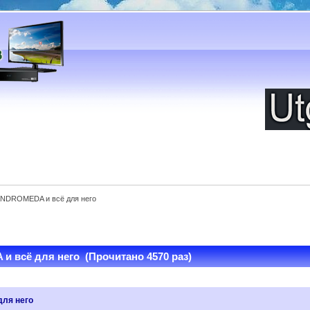
NDROMEDA и всё для него
всё для него (Прочитано 4570 раз)
ля него