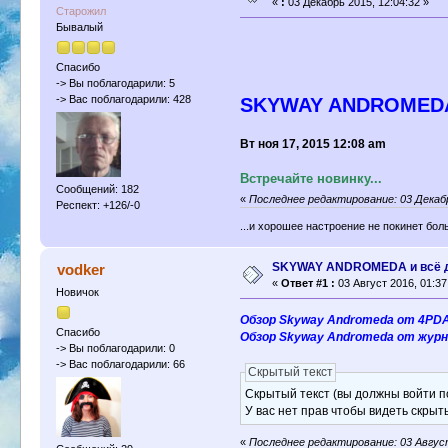
«
:
03 Декабрь 2015, 12:04:32 »
Старожил
Бывалый
Спасибо
-> Вы поблагодарили: 5
-> Вас поблагодарили: 428
SKYWAY ANDROMED
Вт ноя 17, 2015 12:08 am
Встречайте новинку...
Сообщений: 182
«
Последнее редактирование: 03 Декабрь
Респект: +126/-0
...и хорошее настроение не покинет бол
SKYWAY ANDROMEDA и всё д
vodker
«
Ответ #1 :
03 Август 2016, 01:37
Новичок
Обзор Skyway Andromeda от 4PD
Спасибо
Обзор Skyway Andromeda от журн
-> Вы поблагодарили: 0
-> Вас поблагодарили: 66
Скрытый текст
Скрытый текст (вы должны войти по
У вас нет прав чтобы видеть скрыт
«
Последнее редактирование: 03 Август