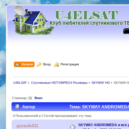
  Начало
  Вход
  Регистрация
U4ELSAT
»
Спутниковые HDTV/MPEG4 Ресиверы
»
SKYWAY HD
»
SKYWAY A
Страницы: [
1
]
Вниз
Автор
Тема: SKYWAY ANDROMEDA и 
0 Пользователей и 2 Гостей просматривают эту тему.
SKYWAY ANDROMEDA и всё д
gurasik431