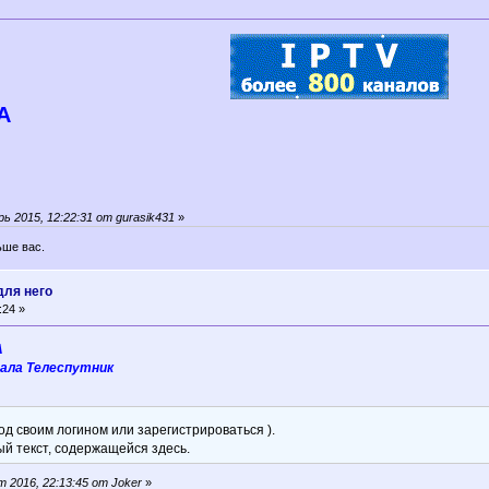
A
 2015, 12:22:31 от gurasik431
»
ьше вас.
ля него
:24 »
A
ала Телеспутник
д своим логином или зарегистрироваться ).
ый текст, содержащейся здесь.
 2016, 22:13:45 от Joker
»