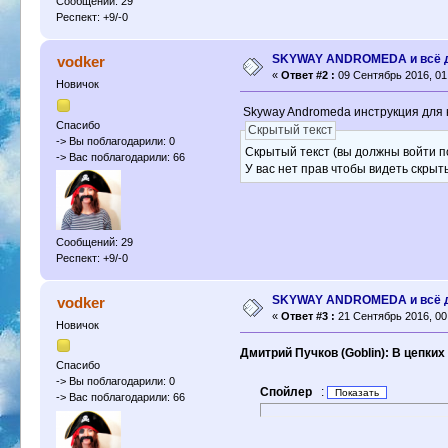
Сообщений: 29
Респект: +9/-0
SKYWAY ANDROMEDA и всё д
vodker
«
Ответ #2 :
09 Сентябрь 2016, 01
Новичок
Skyway Andromeda инструкция для 
Спасибо
Скрытый текст
-> Вы поблагодарили: 0
Скрытый текст (вы должны войти п
-> Вас поблагодарили: 66
У вас нет прав чтобы видеть скрыт
Сообщений: 29
Респект: +9/-0
SKYWAY ANDROMEDA и всё д
vodker
«
Ответ #3 :
21 Сентябрь 2016, 00
Новичок
Дмитрий Пучков (Goblin): В цепки
Спасибо
-> Вы поблагодарили: 0
Спойлер
:
-> Вас поблагодарили: 66