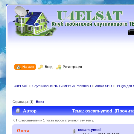
  Начало
  Вход
  Регистрация
U4ELSAT
»
Спутниковые HDTV/MPEG4 Ресиверы
»
Amiko SHD
»
 Plugin для
Страницы: [
1
]
Вниз
Автор
Тема: oscam-ymod (Прочитан
0 Пользователей и 1 Гость просматривают эту тему.
oscam-ymod
Gorra