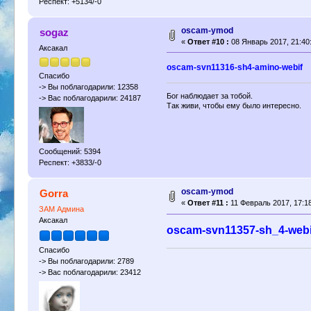
Респект: +5134/-0
oscam-ymod
sogaz
«
Ответ #10 :
08 Январь 2017, 21:40
Аксакал
oscam-svn11316-sh4-amino-webif
Спасибо
-> Вы поблагодарили: 12358
Бог наблюдает за тобой.
-> Вас поблагодарили: 24187
Так живи, чтобы ему было интересно.
Сообщений: 5394
Респект: +3833/-0
oscam-ymod
Gorra
«
Ответ #11 :
11 Февраль 2017, 17:18
ЗАМ Админа
Аксакал
oscam-svn11357-sh_4-web
Спасибо
-> Вы поблагодарили: 2789
-> Вас поблагодарили: 23412