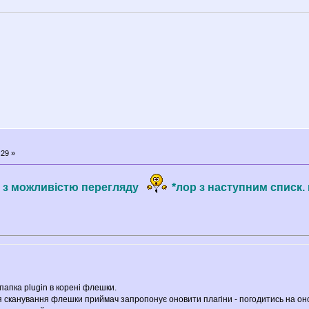
:29 »
 з можливістю перегляду
*лор з наступним списк. 
 папка plugin в корені флешки.
я сканування флешки приймач запропонує оновити плагіни - погодитись на он