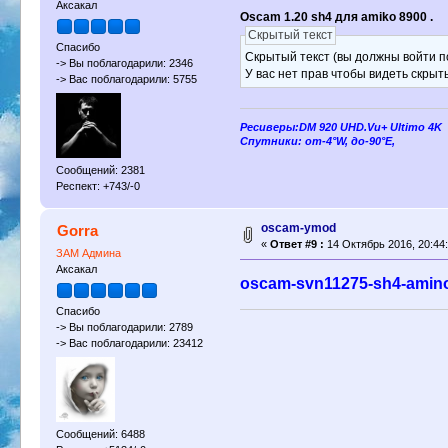
Аксакал
Oscam 1.20 sh4 для amiko 8900 .
Скрытый текст
Спасибо
Скрытый текст (вы должны войти по
-> Вы поблагодарили: 2346
У вас нет прав чтобы видеть скрыт
-> Вас поблагодарили: 5755
Ресиверы:DM 920 UHD.Vu+ Ultimo 4K
Спутники: от-4°W, до-90°E,
Сообщений: 2381
Респект: +743/-0
oscam-ymod
Gorra
«
Ответ #9 :
14 Октябрь 2016, 20:44:
ЗАМ Админа
Аксакал
oscam-svn11275-sh4-amino-
Спасибо
-> Вы поблагодарили: 2789
-> Вас поблагодарили: 23412
Сообщений: 6488