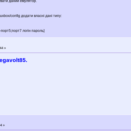
увати даний емулятор.
uxbox/config додати власні дані типу:
порт5;порт7 логін пароль]
44 »
egavolt85.
4 »