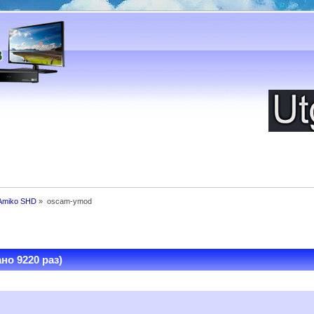
 Amiko SHD
»
oscam-ymod
о 9220 раз)