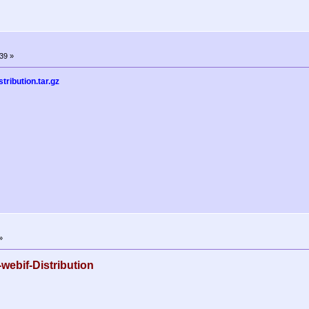
39 »
ribution.tar.gz
»
ebif-Distribution