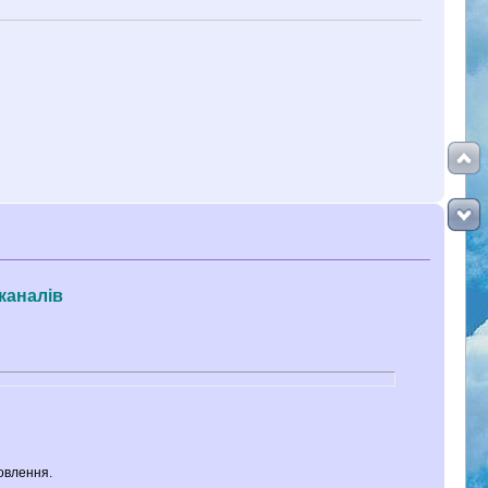
каналів
овлення.