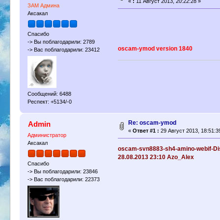
«
:
11 Август 2013, 20:22:28 »
ЗАМ Админа
Аксакал
Спасибо
-> Вы поблагодарили: 2789
oscam-ymod version 1840
-> Вас поблагодарили: 23412
Сообщений: 6488
Респект: +5134/-0
Re: oscam-ymod
Admin
«
Ответ #1 :
29 Август 2013, 18:51:3
Администратор
Аксакал
oscam-svn8883-sh4-amino-webif-Dist
28.08.2013 23:10 Azo_Alex
Спасибо
-> Вы поблагодарили: 23846
-> Вас поблагодарили: 22373