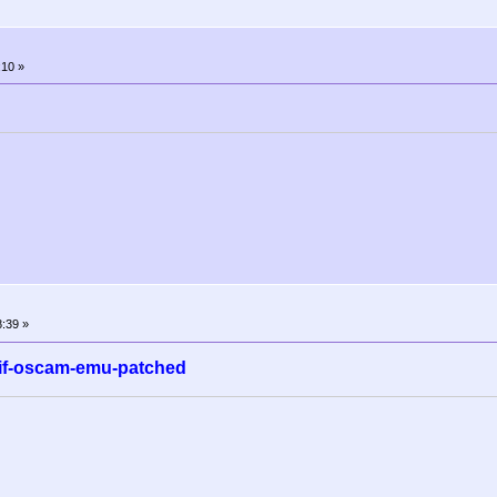
:10 »
:39 »
if-oscam-emu-patched