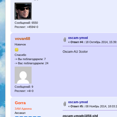
Сообщений: 6550
Респект: +4594/-0
oscam-ymod
vovan68
«
Ответ #4 :
18 Октябрь 2014, 15:39:
Новичок
Oscam-AU 3color
Спасибо
-> Вы поблагодарили: 7
-> Вас поблагодарили: 24
Сообщений: 9
Респект: +4/-0
oscam-ymod
Gorra
«
Ответ #5 :
08 Ноябрь 2014, 18:03:2
ЗАМ Админа
Аксакал
oscam-ymodv1856-sh4