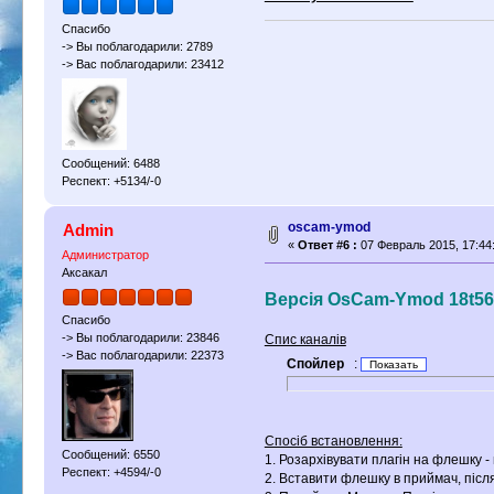
Спасибо
-> Вы поблагодарили: 2789
-> Вас поблагодарили: 23412
Сообщений: 6488
Респект: +5134/-0
oscam-ymod
Admin
«
Ответ #6 :
07 Февраль 2015, 17:44
Администратор
Аксакал
Версія OsCam-Ymod 18t56
Спасибо
-> Вы поблагодарили: 23846
Спис каналів
-> Вас поблагодарили: 22373
Спойлер
:
Спосіб встановлення:
Сообщений: 6550
1. Розархівувати плагін на флешку -
Респект: +4594/-0
2. Вставити флешку в приймач, післ