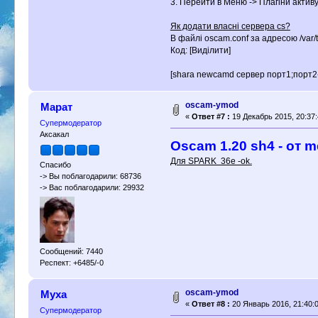
3. Перейти в Меню -> Плагіни актив
Як додати власні сервера cs?
В файлі oscam.conf за адресою /var/t
Код: [Виділити]
[shara newcamd сервер порт1;порт2-
oscam-ymod
Марат
«
Ответ #7 :
19 Декабрь 2015, 20:37:
Супермодератор
Аксакал
Oscam 1.20 sh4 - от m
Для SPARK 36e -ok.
Спасибо
-> Вы поблагодарили: 68736
-> Вас поблагодарили: 29932
Сообщений: 7440
Респект: +6485/-0
oscam-ymod
Муха
«
Ответ #8 :
20 Январь 2016, 21:40:0
Супермодератор