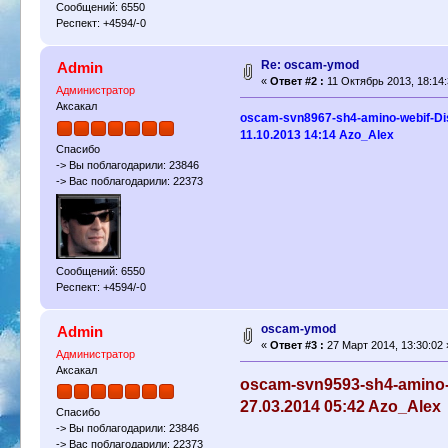
Сообщений: 6550
Респект: +4594/-0
Re: oscam-ymod
Admin
«
Ответ #2 :
11 Октябрь 2013, 18:14:
Администратор
Аксакал
oscam-svn8967-sh4-amino-webif-Dist
11.10.2013 14:14 Azo_Alex
Спасибо
-> Вы поблагодарили: 23846
-> Вас поблагодарили: 22373
Сообщений: 6550
Респект: +4594/-0
oscam-ymod
Admin
«
Ответ #3 :
27 Март 2014, 13:30:02 
Администратор
Аксакал
oscam-svn9593-sh4-amino-w
27.03.2014 05:42 Azo_Alex
Спасибо
-> Вы поблагодарили: 23846
-> Вас поблагодарили: 22373