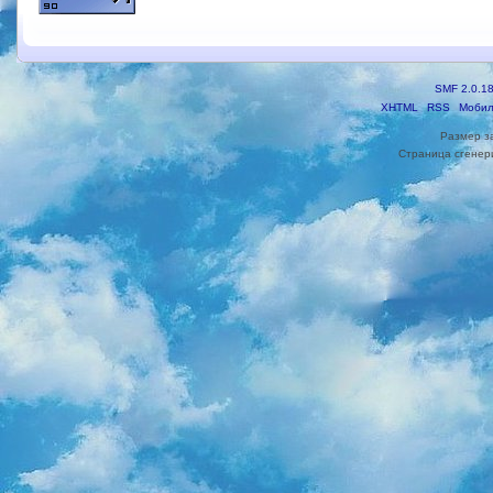
SMF 2.0.1
XHTML
RSS
Мобил
Размер з
Страница сгенери