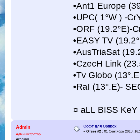
•Ant1 Europe (3
•UPC( 1°W ) -
•ORF (19.2°E)
•EASY TV (19.
•AusTriaSat (1
•CzecH Link (2
•Tv Globo (13°.
•RaI (13°.E)- SE
¤ aLL BISS KeY 
Софт для Optibox
Admin
«
Ответ #2 :
01 Сентябрь 2013, 16:
Администратор
Аксакал