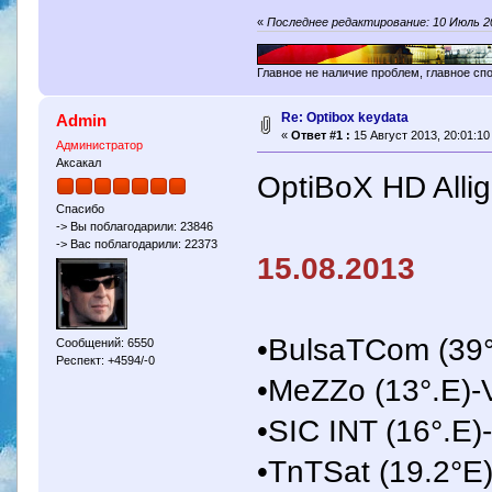
«
Последнее редактирование: 10 Июль 20
Главное не наличие проблем, главное сп
Re: Optibox keydata
Admin
«
Ответ #1 :
15 Август 2013, 20:01:10
Администратор
Аксакал
OptiBoX HD Alli
Спасибо
-> Вы поблагодарили: 23846
-> Вас поблагодарили: 22373
15.08.2013
•BulsaTCom (39°
Сообщений: 6550
Респект: +4594/-0
•MeZZo (13°.E)
•SIC INT (16°.E
•TnTSat (19.2°E