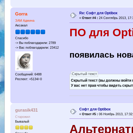
Re: Софт для Optibox
Gorra
«
Ответ #4 :
24 Сентябрь 2013, 17:
ЗАМ Админа
Аксакал
ПО для Opt
Спасибо
-> Вы поблагодарили: 2789
-> Вас поблагодарили: 23412
появилась но
Скрытый текст
Сообщений: 6488
Респект: +5134/-0
Скрытый текст (вы должны войти п
У вас нет прав чтобы видеть скры
Софт для Optibox
gurasik431
«
Ответ #5 :
06 Ноябрь 2013, 17:32
Старожил
Бывалый
Альтернат