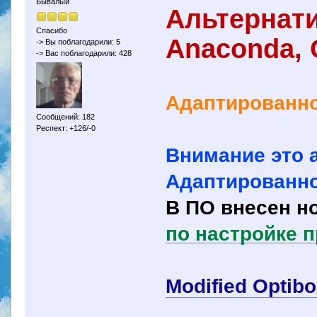
Бывалый
Альтернат
Спасибо
Anaconda,
-> Вы поблагодарили: 5
-> Вас поблагодарили: 428
Адаптированно
Сообщений: 182
Респект: +126/-0
Внимание это 
Адаптированн
В ПО внесен но
по настройке 
Modified Optib