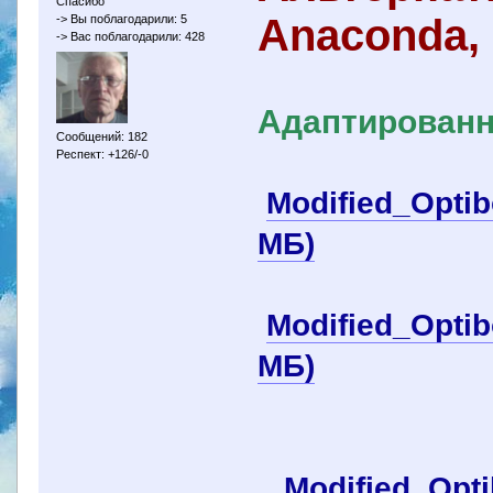
Спасибо
Anaconda,
-> Вы поблагодарили: 5
-> Вас поблагодарили: 428
Адаптированн
Сообщений: 182
Респект: +126/-0
Modified_Opti
МБ)
Modified_Optib
МБ)
Modified_Opti