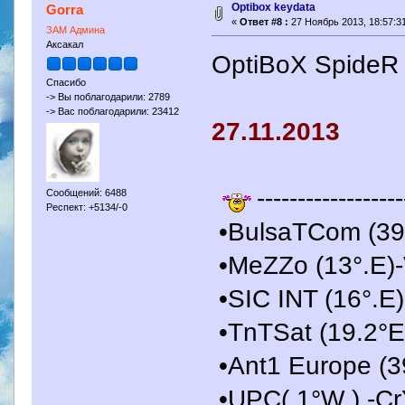
Optibox keydata
Gorra
«
Ответ #8 :
27 Ноябрь 2013, 18:57:31
ЗАМ Админа
Аксакал
OptiBoX SpideR
Спасибо
-> Вы поблагодарили: 2789
-> Вас поблагодарили: 23412
27.11.2013
------------------
Сообщений: 6488
Респект: +5134/-0
•BulsaTCom (39°
•MeZZo (13°.E)
•SIC INT (16°.E
•TnTSat (19.2°E
•Ant1 Europe (3
•UPC( 1°W ) -