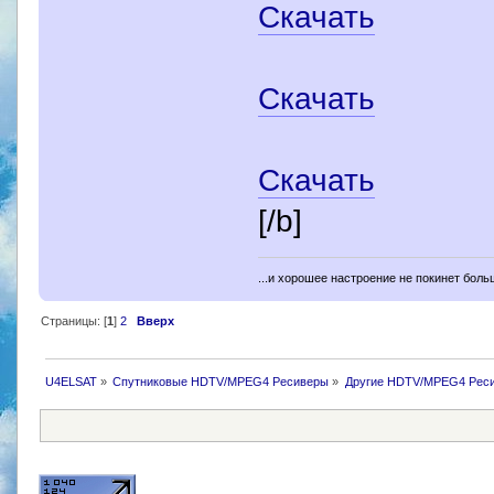
Скачать
Скачать
Скачать
[/b]
...и хорошее настроение не покинет боль
Страницы: [
1
]
2
Вверх
U4ELSAT
»
Спутниковые HDTV/MPEG4 Ресиверы
»
Другие HDTV/MPEG4 Рес