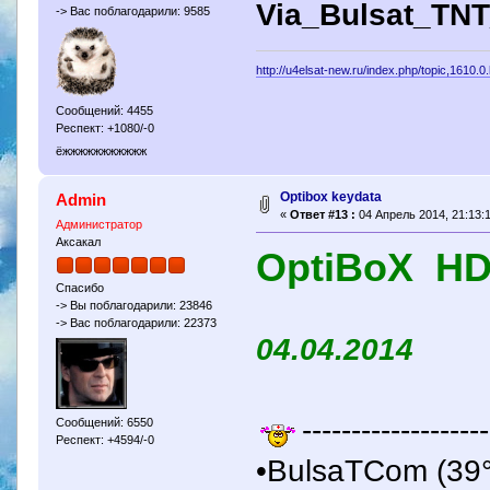
Via_Bulsat_TN
-> Вас поблагодарили: 9585
http://u4elsat-new.ru/index.php/topic,1610.0
Сообщений: 4455
Респект: +1080/-0
ёжжжжжжжжжжж
Optibox keydata
Admin
«
Ответ #13 :
04 Апрель 2014, 21:13:1
Администратор
Аксакал
OptiBoX HD
Спасибо
-> Вы поблагодарили: 23846
-> Вас поблагодарили: 22373
04.04.2014
-------------------
Сообщений: 6550
Респект: +4594/-0
•BulsaTCom (39°