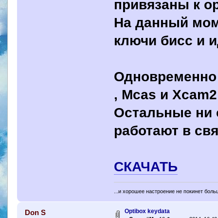
привязаны к о
На данный мом
ключи бисс и 
Одновременно 
, Mcas и Xcam2
Остальные ни 
работают в свя
СКАЧАТЬ
...и хорошее настроение не покинет боль
Optibox keydata
Don S