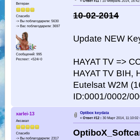
«
Ответ #11 :
10 Февраль 2014, 16:42:
Ветеран
10-02-2014
Спасибо
-> Вы поблагодарили: 5630
-> Вас поблагодарили: 3697
Update NEW Key
Сообщений: 995
HAYAT TV => CC
Респект: +524/-0
HAYAT TV BIH, 
Eutelsat W2M (1
ID:0001/0002/0
Optibox keydata
xarlei-13
«
Ответ #12 :
30 Март 2014, 11:10:02 
Аксакал
OptiboX_Softc
Спасибо
-> Вы поблагодарили: 2317