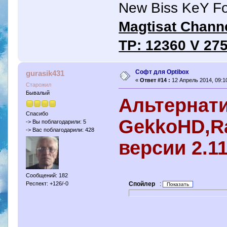
New Biss KeY F
Magtisat Channe
TP: 12360 V 275
Софт для Optibox
gurasik431
«
Ответ #14 :
12 Апрель 2014, 09:10
Старожил
Бывалый
Альтернат
Спасибо
GekkoHD,R
-> Вы поблагодарили: 5
-> Вас поблагодарили: 428
версии 2.1
Сообщений: 182
Респект: +126/-0
Спойлер
: