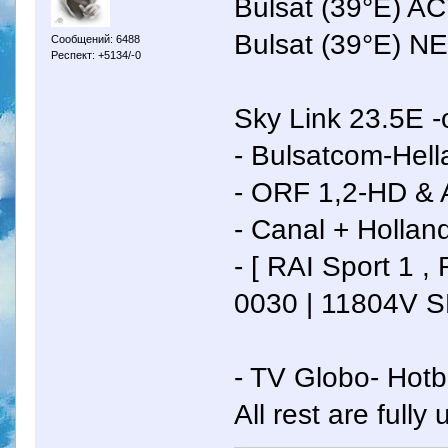
Bulsat (39°E) A
Bulsat (39°E) N
Сообщений: 6488
Респект: +5134/-0
Sky Link 23.5E -
- Bulsatcom-Hell
- ORF 1,2-HD & A
- Canal + Hollan
- [ RAI Sport 1 ,
0030 | 11804V 
- TV Globo- Hot
All rest are fully