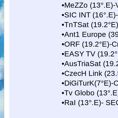
•MeZZo (13°.E)
•SIC INT (16°.E
•TnTSat (19.2°E
•Ant1 Europe (3
•ORF (19.2°E)
•EASY TV (19.
•AusTriaSat (1
•CzecH Link (2
•DiGiTurK(7°E)
•Tv Globo (13°.
•RaI (13°.E)- SE