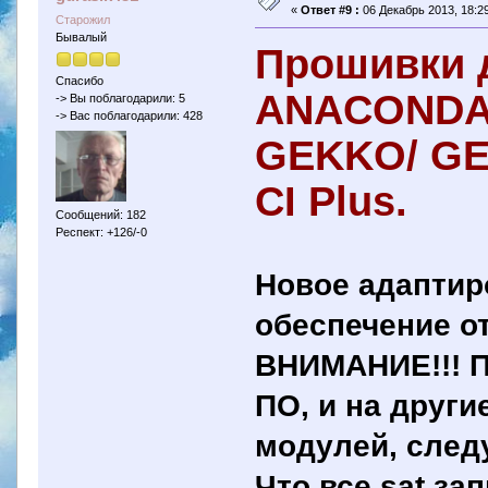
«
Ответ #9 :
06 Декабрь 2013, 18:29
Старожил
Бывалый
Прошивки 
Спасибо
ANACONDA
-> Вы поблагодарили: 5
-> Вас поблагодарили: 428
GEKKO/ GE
CI Plus.
Сообщений: 182
Респект: +126/-0
Новое адаптир
обеспечение о
ВНИМАНИЕ!!! П
ПО, и на други
модулей, следу
Что все sat за