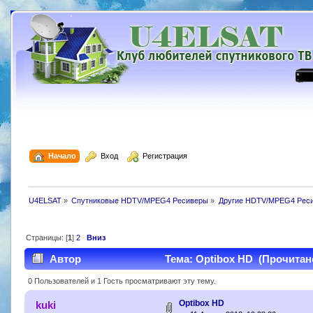
  Начало
  Вход
  Регистрация
U4ELSAT
»
Спутниковые HDTV/MPEG4 Ресиверы
»
Другие HDTV/MPEG4 Рес
Страницы: [
1
]
2
Вниз
Автор
Тема: Optibox HD (Прочитано
0 Пользователей и 1 Гость просматривают эту тему.
Optibox HD
kuki