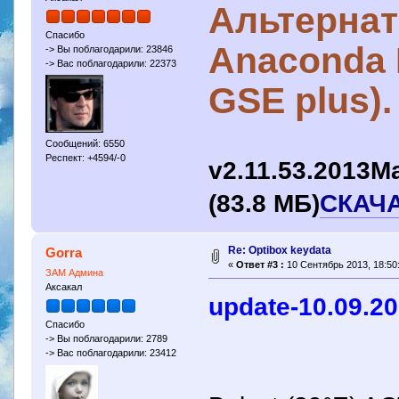
Альтернат
Спасибо
Anaconda 
-> Вы поблагодарили: 23846
-> Вас поблагодарили: 22373
GSE plus).
Сообщений: 6550
Респект: +4594/-0
v2.11.53.2013M
(83.8 МБ)
СКАЧ
Re: Optibox keydata
Gorra
«
Ответ #3 :
10 Сентябрь 2013, 18:50
ЗАМ Админа
Аксакал
update-10.09.2
Спасибо
-> Вы поблагодарили: 2789
-> Вас поблагодарили: 23412