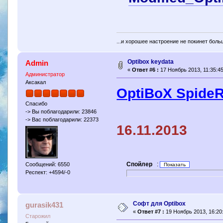
...и хорошее настроение не покинет боль
Optibox keydata
Admin
«
Ответ #6 :
17 Ноябрь 2013, 11:35:45
Администратор
Аксакал
OptiBoX Spide
Спасибо
-> Вы поблагодарили: 23846
-> Вас поблагодарили: 22373
16.11.2013
Спойлер
:
Сообщений: 6550
Респект: +4594/-0
Софт для Optibox
gurasik431
«
Ответ #7 :
19 Ноябрь 2013, 16:20
Старожил