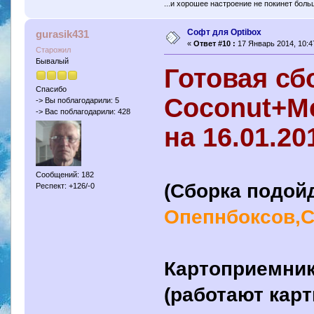
...и хорошее настроение не покинет боль
Софт для Optibox
gurasik431
«
Ответ #10 :
17 Январь 2014, 10:4
Старожил
Бывалый
Готовая сб
Спасибо
Coconut+M
-> Вы поблагодарили: 5
-> Вас поблагодарили: 428
на 16.01.20
Сообщений: 182
(Сборка подой
Респект: +126/-0
Опепнбоксов,С
Картоприемник 
(работают карт