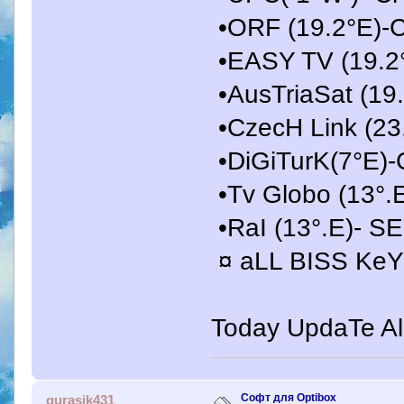
•ORF (19.2°E)
•EASY TV (19.
•AusTriaSat (1
•CzecH Link (2
•DiGiTurK(7°E
•Tv Globo (13°.
•RaI (13°.E)- S
¤ aLL BISS KeY
Today UpdaTe All 
Софт для Optibox
gurasik431