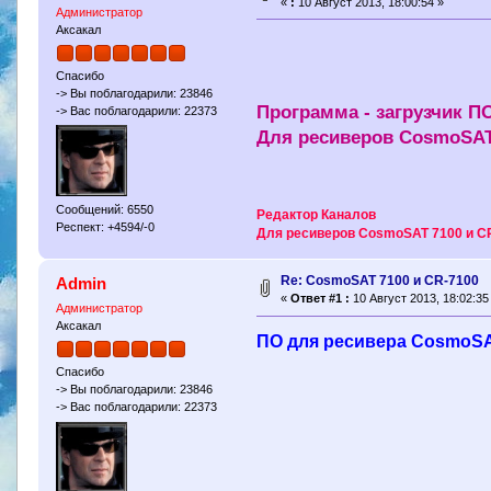
«
:
10 Август 2013, 18:00:54 »
Администратор
Аксакал
Спасибо
-> Вы поблагодарили: 23846
Программа - загрузчик П
-> Вас поблагодарили: 22373
Для ресиверов CosmoSAT
Сообщений: 6550
Редактор Каналов
Респект: +4594/-0
Для ресиверов CosmoSAT 7100 и C
Re: CosmoSAT 7100 и CR-7100
Admin
«
Ответ #1 :
10 Август 2013, 18:02:35
Администратор
Аксакал
ПО для ресивера CosmoSA
Спасибо
-> Вы поблагодарили: 23846
-> Вас поблагодарили: 22373