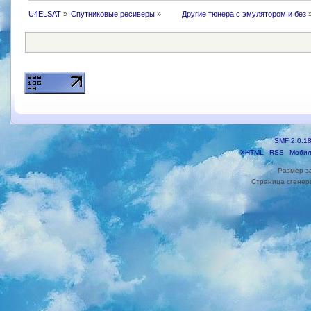
U4ELSAT
»
Cпутниковые ресиверы
»
 	Другие тюнера с эмулятором и без
SMF 2.0.1
XHTML
RSS
Мобил
Размер з
Страница сгенери