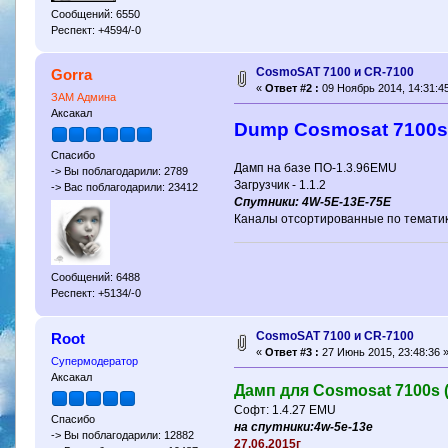
Сообщений: 6550
Респект: +4594/-0
CosmoSAT 7100 и CR-7100
Gorra
«
Ответ #2 :
09 Ноябрь 2014, 14:31:45
ЗАМ Админа
Аксакал
Dump Cosmosat 7100
Спасибо
Дамп на базе ПО-1.3.96EMU
-> Вы поблагодарили: 2789
Загрузчик - 1.1.2
-> Вас поблагодарили: 23412
Спутники: 4W-5E-13E-75E
Каналы отсортированные по тематике
Сообщений: 6488
Респект: +5134/-0
CosmoSAT 7100 и CR-7100
Root
«
Ответ #3 :
27 Июнь 2015, 23:48:36 
Супермодератор
Аксакал
Дамп для Cosmosat 7100s (A
Софт: 1.4.27 EMU
Спасибо
на спутники:4w-5e-13e
-> Вы поблагодарили: 12882
27.06.2015г