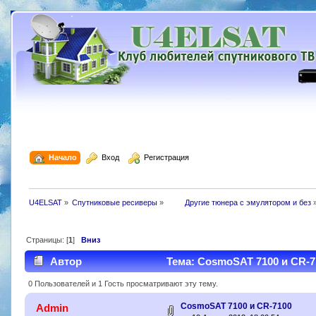
  Начало
  Вход
  Регистрация
U4ELSAT
»
Cпутниковые ресиверы
»
 	Другие тюнера с эмулятором и без
Страницы: [
1
]
Вниз
Автор
Тема: CosmoSAT 7100 и CR-7
0 Пользователей и 1 Гость просматривают эту тему.
CosmoSAT 7100 и CR-7100
Admin