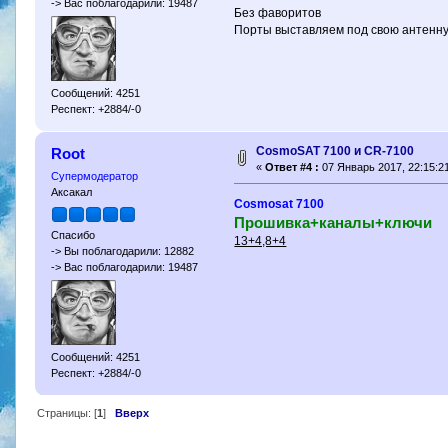
-> Вас поблагодарили: 19487
Без фаворитов
Порты выставляем под свою антенну
Сообщений: 4251
Респект: +2884/-0
CosmoSAT 7100 и CR-7100
Root
«
Ответ #4 :
07 Январь 2017, 22:15:21
Супермодератор
Аксакал
Cosmosat 7100
Прошивка+каналы+ключи
Спасибо
13+4,8+4
-> Вы поблагодарили: 12882
-> Вас поблагодарили: 19487
Сообщений: 4251
Респект: +2884/-0
Страницы: [
1
]
Вверх