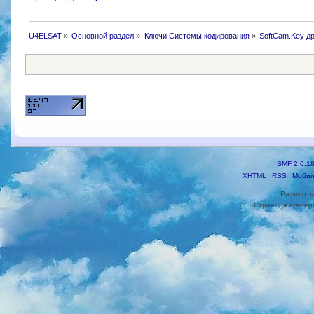
U4ELSAT
»
Основной раздел
»
Ключи Системы кодирования
»
SoftCam.Key д
SMF 2.0.1
XHTML
RSS
Мобил
Размер з
Страница сгенери