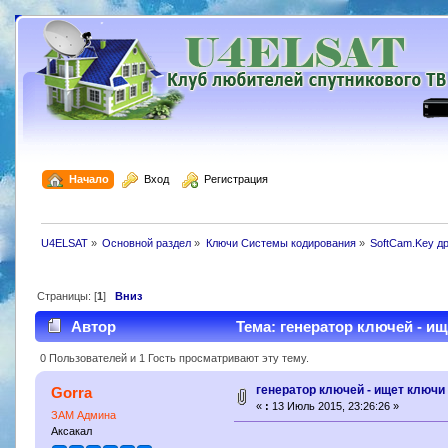
  Начало
  Вход
  Регистрация
U4ELSAT
»
Основной раздел
»
Ключи Системы кодирования
»
SoftCam.Key д
Страницы: [
1
]
Вниз
Автор
Тема: генератор ключей - ищ
0 Пользователей и 1 Гость просматривают эту тему.
генератор ключей - ищет ключи 
Gorra
«
:
13 Июль 2015, 23:26:26 »
ЗАМ Админа
Аксакал