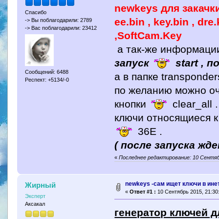
newkeys для закачки
Спасибо
ee.bin , key.bin , dre
-> Вы поблагодарили: 2789
-> Вас поблагодарили: 23412
,SoftCam.Key
а так-же информации
запуск
start , 
Сообщений: 6488
а в папке transponde
Респект: +5134/-0
по желанию можно оч
кнопки
clear_all .
ключи относящиеся к
36Е .
( после запуска жд
«
Последнее редактирование: 10 Сентяб
newkeys -сам ищет ключи в ине
Жирный
«
Ответ #1 :
10 Сентябрь 2015, 21:30
Эксперт
Аксакал
генератор ключей дл