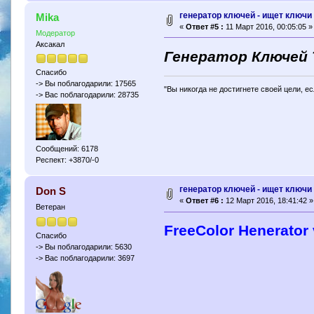
генератор ключей - ищет ключи 
Mika
«
Ответ #5 :
11 Март 2016, 00:05:05 »
Модератор
Аксакал
Генератор Ключей 
Спасибо
-> Вы поблагодарили: 17565
"Вы никогда не достигнете своей цели, е
-> Вас поблагодарили: 28735
Сообщений: 6178
Респект: +3870/-0
генератор ключей - ищет ключи 
Don S
«
Ответ #6 :
12 Март 2016, 18:41:42 »
Ветеран
FreeColor Henerator 
Спасибо
-> Вы поблагодарили: 5630
-> Вас поблагодарили: 3697