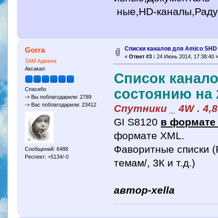
ные,HD-каналы,Радуг
Списки каналов для Amico SHD 8
Gorra
«
Ответ #3 :
24 Июнь 2014, 17:38:40 
ЗАМ Админа
Аксакал
Список канало
состоянию на 2
Спасибо
-> Вы поблагодарили: 2789
-> Вас поблагодарили: 23412
Спутники _ 4W . 4,8E
GI S8120
в формате
формате XML.
Фаворитные списки (
Сообщений: 6488
Респект: +5134/-0
темам/, 3К и т.д.)
автор-xella