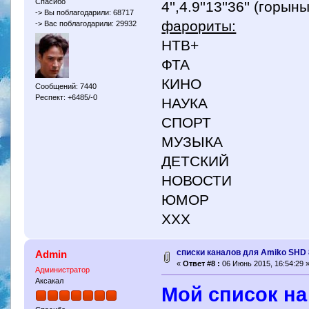
Спасибо
4'',4.9''13''36'' (гор
-> Вы поблагодарили: 68717
фарориты:
-> Вас поблагодарили: 29932
НТВ+
ФТА
КИНО
Сообщений: 7440
Респект: +6485/-0
НАУКА
СПОРТ
МУЗЫКА
ДЕТСКИЙ
НОВОСТИ
ЮМОР
XXX
списки каналов для Amiko SHD
Admin
«
Ответ #8 :
06 Июнь 2015, 16:54:29 
Администратор
Аксакал
Мой список на