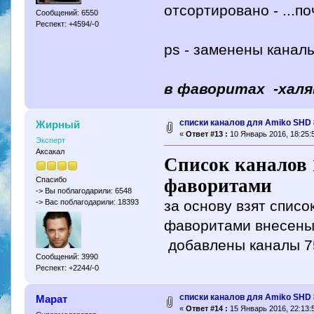
отсортировано - ...п
Сообщений: 6550
Респект: +4594/-0
ps - заменены каналы
в фаворитах -халяв
списки каналов для Amiko SHD
Жирный
«
Ответ #13 :
10 Январь 2016, 18:25:
Эксперт
Аксакал
Список каналов 10
фаворитами
Спасибо
-> Вы поблагодарили: 6548
за основу взят список
-> Вас поблагодарили: 18393
фаворитами внесены 
добавлены каналы 7
Сообщений: 3990
Респект: +2244/-0
списки каналов для Amiko SHD
Марат
«
Ответ #14 :
15 Январь 2016, 22:13: