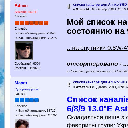
списки каналов для Amiko SHD
Admin
«
Ответ #4 :
09 Октябрь 2014, 20:13:1
Администратор
Аксакал
Мой список на
состоянию на 
Спасибо
-> Вы поблагодарили: 23846
-> Вас поблагодарили: 22373
...на спутники 0.8W
отсортировано - ..
Сообщений: 6550
Респект: +4594/-0
«
Последнее редактирование: 09 Октябр
списки каналов для Amiko SHD
Марат
«
Ответ #5 :
05 Декабрь 2014, 18:05:5
Супермодератор
Аксакал
Список каналів
6/8/9 13.0°E As
Спасибо
-> Вы поблагодарили: 68717
-> Вас поблагодарили: 29932
Складається лише з о
фаворитні групи: Укра