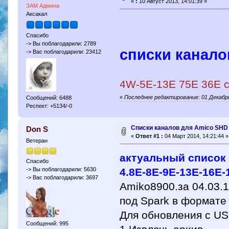
«
:
10 Август 2013, 14:01:39 »
ЗАМ Админа
Аксакал
Спасибо
-> Вы поблагодарили: 2789
списки канало
-> Вас поблагодарили: 23412
4W-5E-13E 75E 36E 
«
Последнее редактирование: 01 Декабрь
Сообщений: 6488
Респект: +5134/-0
Списки каналов для Amico SHD 8
Don S
«
Ответ #1 :
04 Март 2014, 14:21:44 »
Ветеран
актуальный список 
Спасибо
4.8E-8E-9E-13E-16E-
-> Вы поблагодарили: 5630
-> Вас поблагодарили: 3697
Amiko8900.за 04.03.
под Spark в формате
Для обновления с US
Сообщений: 995