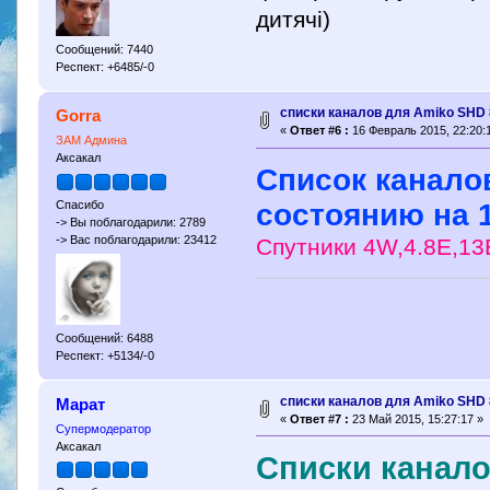
дитячі)
Сообщений: 7440
Респект: +6485/-0
списки каналов для Amiko SHD
Gorra
«
Ответ #6 :
16 Февраль 2015, 22:20:
ЗАМ Админа
Аксакал
Список канало
состоянию на 1
Спасибо
-> Вы поблагодарили: 2789
-> Вас поблагодарили: 23412
Спутники 4W,4.8E,13
Сообщений: 6488
Респект: +5134/-0
списки каналов для Amiko SHD
Марат
«
Ответ #7 :
23 Май 2015, 15:27:17 »
Супермодератор
Аксакал
Cписки канало