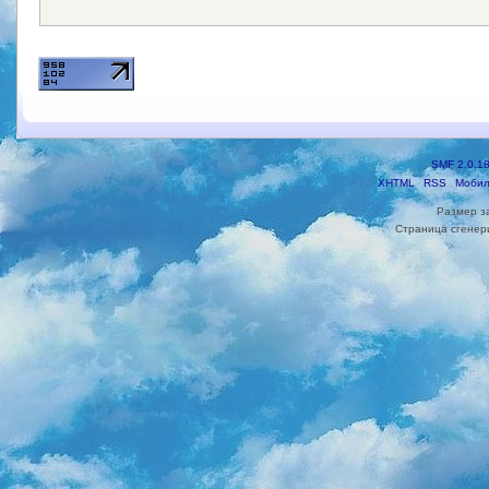
SMF 2.0.1
XHTML
RSS
Мобил
Размер з
Страница сгенери