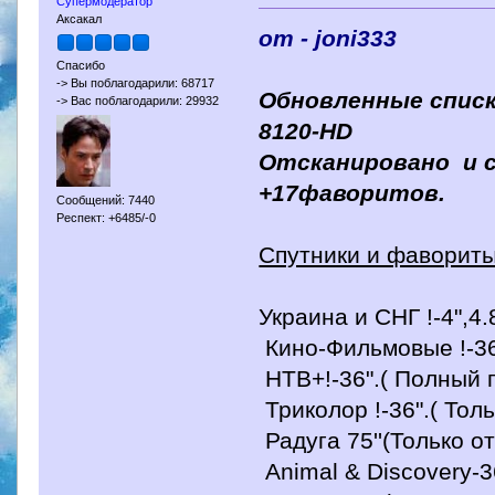
Супермодератор
Аксакал
от - joni333
Спасибо
-> Вы поблагодарили: 68717
Обновленные списк
-> Вас поблагодарили: 29932
8120-HD
Отсканировано и 
+17фаворитов.
Сообщений: 7440
Респект: +6485/-0
Спутники и фавориты
Украина и СНГ !-4",4.8
Кино-Фильмовые !-36
НТВ+!-36".( Полный п
Триколор !-36".( Тол
Радуга 75''(Только о
Animal & Discovery-3