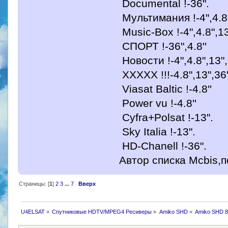
Documental !-36".
Мультимания !-4",4.8"
Music-Box !-4",4.8",13
СПОРТ !-36",4.8''
Новости !-4",4.8",13",
XXXXX !!!-4.8",13",36
Viasаt Baltic !-4.8''
Power vu !-4.8''
Cyfra+Polsat !-13".
Sky Italia !-13".
HD-Chanell !-36".
Автор списка Mcbis,п
Страницы: [
1
]
2
3
...
7
Вверх
U4ELSAT
»
Спутниковые HDTV/MPEG4 Ресиверы
»
Amiko SHD
»
Amiko SHD 89