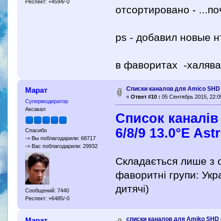
Респект: +4594/-0
отсортировано - ...п
ps - добавил новые 
в фаворитах -халявак
Списки каналов для Amico SHD 8
Марат
«
Ответ #10 :
05 Сентябрь 2015, 22:0
Супермодератор
Аксакал
Список каналів 
6/8/9 13.0°E Ast
Спасибо
-> Вы поблагодарили: 68717
-> Вас поблагодарили: 29932
Складається лише з о
фаворитні групи: Укра
дитячі)
Сообщений: 7440
Респект: +6485/-0
списки каналов для Amiko SHD
Марат