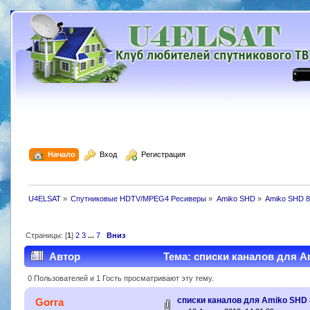
  Начало
  Вход
  Регистрация
U4ELSAT
»
Спутниковые HDTV/MPEG4 Ресиверы
»
Amiko SHD
»
Amiko SHD 89
Страницы: [
1
]
2
3
...
7
Вниз
Автор
Тема: списки каналов для Am
0 Пользователей и 1 Гость просматривают эту тему.
списки каналов для Amiko SHD
Gorra