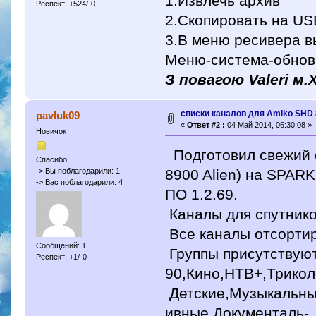
1.Извлечь архив
Респект: +524/-0
2.Скопировать на US
3.В меню ресивера 
Меню-система-обнов
З повагою Valeri м
списки каналов для Amiko SHD
pavluk09
«
Ответ #2 :
04 Май 2014, 06:30:08 »
Новичок
Подготовил свежий с
Спасибо
8900 Alien) на SPARK
-> Вы поблагодарили: 1
-> Вас поблагодарили: 4
ПО 1.2.69.
Каналы для спутнико
Все каналы отсортир
Сообщений: 1
Группы присутствуют!
Респект: +1/-0
90,Кино,НТВ+,Трикол
Детские,Музыкальны
ивные,Документаль-