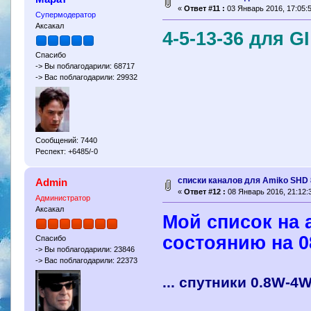
«
Ответ #11 :
03 Январь 2016, 17:05:5
Супермодератор
Аксакал
4-5-13-36 для G
Спасибо
-> Вы поблагодарили: 68717
-> Вас поблагодарили: 29932
Сообщений: 7440
Респект: +6485/-0
списки каналов для Amiko SHD
Admin
«
Ответ #12 :
08 Январь 2016, 21:12:
Администратор
Аксакал
Мой список на 
состоянию на 0
Спасибо
-> Вы поблагодарили: 23846
-> Вас поблагодарили: 22373
... спутники 0.8W-4