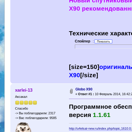
Новый спутниковый 
X90 рекомендованн
Технические характ
Спойлер
:
[size=150]
оригиналь
X90
[/size]
Globo X90
xarlei-13
«
Ответ #1 :
10 Февраль 2014, 16:42:
Аксакал
Программное обесп
Спасибо
версия
1.1.61
-> Вы поблагодарили: 2317
-> Вас поблагодарили: 9585
http://u4elsat-new.ru/index.php/topic,1610.0