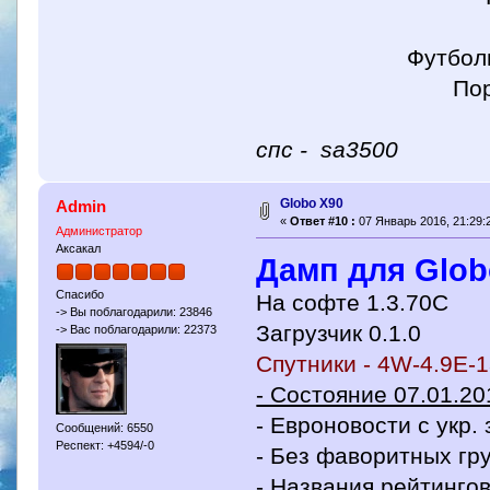
Футболы (XTRA 
Порты DiSEq
спс - sa3500
Globo X90
Admin
«
Ответ #10 :
07 Январь 2016, 21:29:
Администратор
Аксакал
Дамп для Glob
Спасибо
На софте 1.3.70С
-> Вы поблагодарили: 23846
Загрузчик 0.1.0
-> Вас поблагодарили: 22373
Спутники - 4W-4.9E-
- Состояние 07.01.20
- Евроновости с укр. 
Сообщений: 6550
Респект: +4594/-0
- Без фаворитных гру
- Названия рейтинго