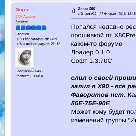
Globo X90
Gorra
«
Ответ #12 :
07 Февраль 2016, 13:15
ЗАМ Админа
Аксакал
Попался недавно реc
прошивкой от X80Pre
Спасибо
-> Вы поблагодарили: 2789
каком-то форуме
-> Вас поблагодарили: 23412
Лоадер 0.1.0
Софт 1.3.70С
Сообщений: 6488
слил о своей проши
Респект: +5134/-0
залил в Х90 - все р
Фаворитов нет. Ка
55E-75E-90E
Может кому будет по
изменений группы "И