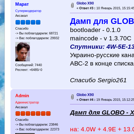
Globo X90
Марат
«
Ответ #3 :
10 Январь 2015, 15:15:45
Супермодератор
Аксакал
Дамп для GLOB
bootloader - 0.1.0
Спасибо
-> Вы поблагодарили: 68721
maincode - v 1.3.70C
-> Вас поблагодарили: 29932
Спутники: 4W-5E-1
Украино-русские кан
АВС-2 в конце списка
Сообщений: 7440
Респект: +6485/-0
Спасибо Sergio261
Globo X90
Admin
«
Ответ #4 :
19 Январь 2015, 15:12:25
Администратор
Аксакал
Дамп для GLOBO - 
Спасибо
-> Вы поблагодарили: 23846
на: 4.0W + 4.9E + 13.
-> Вас поблагодарили: 22373