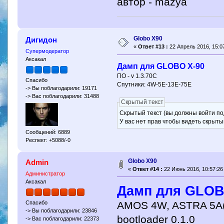
автор - mazya
Globo X90
Дигидон
«
Ответ #13 :
22 Апрель 2016, 15:07
Супермодератор
Аксакал
Дамп для GLOBO X-90
ПО - v 1.3.70C
Спасибо
Спутники: 4W-5E-13E-75E
-> Вы поблагодарили: 19171
-> Вас поблагодарили: 31488
Скрытый текст
Скрытый текст (вы должны войти по
У вас нет прав чтобы видеть скрыты
Сообщений: 6889
Респект: +5088/-0
Globo X90
Admin
«
Ответ #14 :
22 Июнь 2016, 10:57:26
Администратор
Аксакал
Дамп для GLO
AMOS 4W, ASTRA 5A(S
Спасибо
-> Вы поблагодарили: 23846
bootloader 0.1.0
-> Вас поблагодарили: 22373