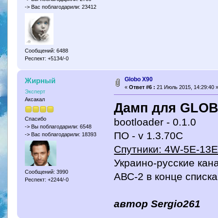
-> Вас поблагодарили: 23412
Сообщений: 6488
Респект: +5134/-0
Globo X90
Жирный
«
Ответ #6 :
21 Июль 2015, 14:29:40 
Эксперт
Аксакал
Дамп для GLOB
Спасибо
bootloader - 0.1.0
-> Вы поблагодарили: 6548
ПО - v 1.3.70C
-> Вас поблагодарили: 18393
Спутники: 4W-5E-13
Украино-русские кан
Сообщений: 3990
АВС-2 в конце списка
Респект: +2244/-0
автор Sergio261