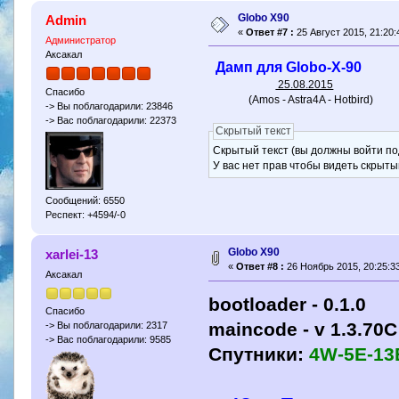
Globo X90
Admin
«
Ответ #7 :
25 Август 2015, 21:20:
Администратор
Аксакал
Дамп для Globo-X-90
25.08.2015
Спасибо
(Amos - Astra4A - Hotbird)
-> Вы поблагодарили: 23846
-> Вас поблагодарили: 22373
Скрытый текст
Скрытый текст (вы должны войти по
У вас нет прав чтобы видеть скрыты
Сообщений: 6550
Респект: +4594/-0
Globo X90
xarlei-13
«
Ответ #8 :
26 Ноябрь 2015, 20:25:33
Аксакал
bootloader - 0.1.0
Спасибо
maincode - v 1.3.70C
-> Вы поблагодарили: 2317
-> Вас поблагодарили: 9585
Спутники:
4W-5E-13