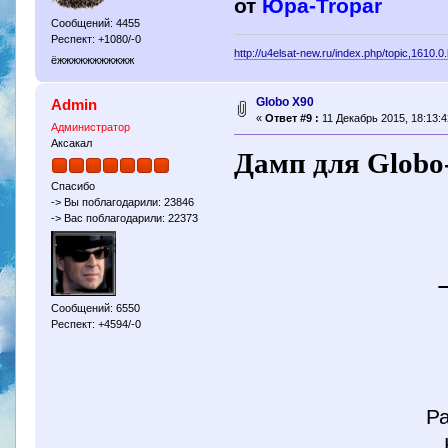
от
Юра-Tropar
Сообщений: 4455
Респект: +1080/-0
http://u4elsat-new.ru/index.php/topic,1610.0
ёжжжжжжжжжжж
Globo X90
Admin
«
Ответ #9 :
11 Декабрь 2015, 18:13:4
Администратор
Аксакал
Дамп для Globo
Спасибо
-> Вы поблагодарили: 23846
-> Вас поблагодарили: 22373
Сообщений: 6550
Респект: +4594/-0
1.3.
bootloade
Радио и фав
Каналы на