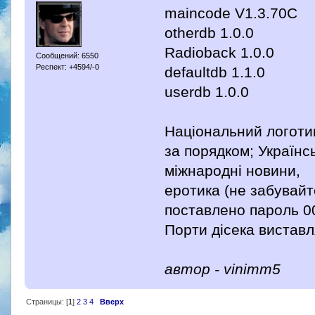
maincode V1.3.70C
otherdb 1.0.0
Radioback 1.0.0
Сообщений: 6550
Респект: +4594/-0
defaultdb 1.1.0
userdb 1.0.0
Національний логотип
за порядком; Українськ
міжнародні новини,
еротика (не забувайт
поставлено пароль 0
Порти дісека вистав
автор - vinimm5
Страницы: [
1
]
2
3
4
Вверх