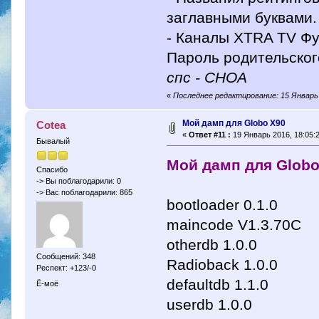
заглавными буквами.
- Каналы XTRA TV Фу
Пароль родительског
спс - CHOA
«
Последнее редактирование: 15 Январь 2
Мой дамп для Globo Х90
Cotea
«
Ответ #11 :
19 Январь 2016, 18:05:2
Бывалый
Мой дамп для Globo
Спасибо
-> Вы поблагодарили: 0
-> Вас поблагодарили: 865
bootloader 0.1.0
maincode V1.3.70C
otherdb 1.0.0
Сообщений: 348
Radioback 1.0.0
Респект: +123/-0
defaultdb 1.1.0
Ё-моё
userdb 1.0.0