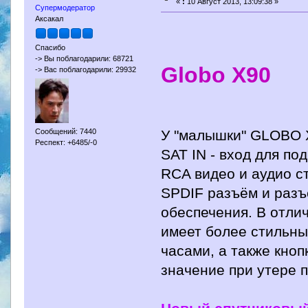
«
:
10 Август 2013, 13:09:38 »
Супермодератор
Аксакал
Спасибо
-> Вы поблагодарили: 68721
Globo X90
-> Вас поблагодарили: 29932
У "малышки" GLOBO X
Сообщений: 7440
Респект: +6485/-0
SAT IN - вход для по
RCA видео и аудио с
SPDIF разъём и разъ
обеспечения. В отли
имеет более стильны
часами, а также кно
значение при утере 