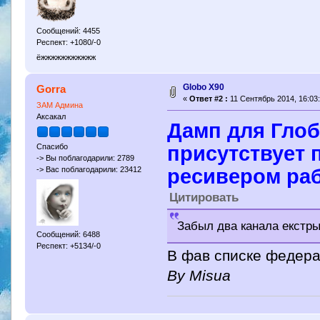
Сообщений: 4455
Респект: +1080/-0
ёжжжжжжжжжжж
Globo X90
Gorra
«
Ответ #2 :
11 Сентябрь 2014, 16:03:
ЗАМ Админа
Аксакал
Дамп для Глоб
присутствует п
Спасибо
-> Вы поблагодарили: 2789
ресивером раб
-> Вас поблагодарили: 23412
Цитировать
Забыл два канала екстры
Сообщений: 6488
Респект: +5134/-0
В фав списке федера
By Misua