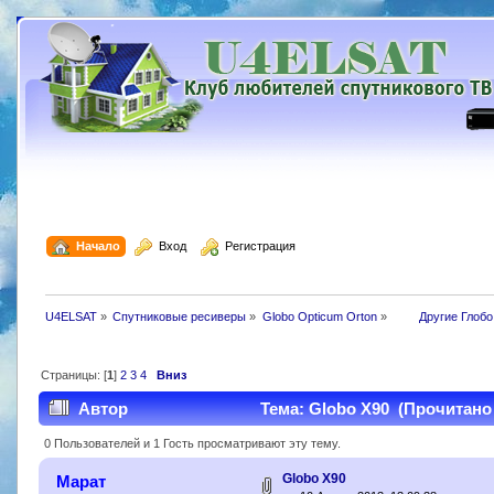
  Начало
  Вход
  Регистрация
U4ELSAT
»
Cпутниковые ресиверы
»
Globo Opticum Orton
»
 	Другие Глоб
Страницы: [
1
]
2
3
4
Вниз
Автор
Тема: Globo X90 (Прочитано 
0 Пользователей и 1 Гость просматривают эту тему.
Globo X90
Марат