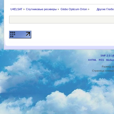
U4ELSAT
»
Cпутниковые ресиверы
»
Globo Opticum Orton
»
 	Другие Глоб
SMF 2.0.1
XHTML
RSS
Мобил
Размер з
Страница сгенери