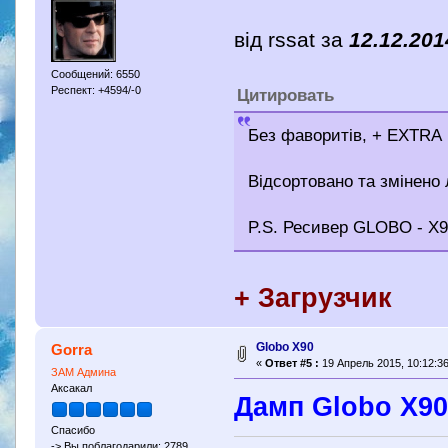
від rssat за
12.12.201
Сообщений: 6550
Респект: +4594/-0
Цитировать
Без фаворитів, + EXTRA
Відсортовано та змінено 
P.S. Ресивер GLOBO - X9
+ Загрузчик
Globo X90
Gorra
«
Ответ #5 :
19 Апрель 2015, 10:12:36
ЗАМ Админа
Аксакал
Дамп Globo X90
Спасибо
-> Вы поблагодарили: 2789