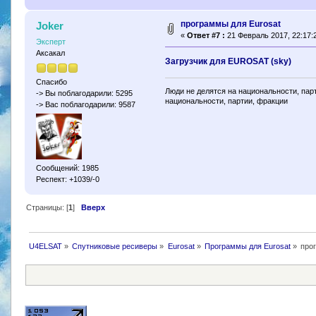
программы для Еurosat
Joker
«
Ответ #7 :
21 Февраль 2017, 22:17:
Эксперт
Аксакал
Загрузчик для EUROSAT (sky)
Спасибо
Люди не делятся на национальности, парт
-> Вы поблагодарили: 5295
национальности, партии, фракции
-> Вас поблагодарили: 9587
Сообщений: 1985
Респект: +1039/-0
Страницы: [
1
]
Вверх
U4ELSAT
»
Cпутниковые ресиверы
»
Eurosat
»
Программы для Eurosat
»
про