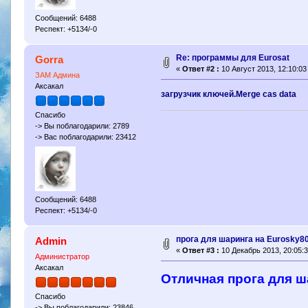
Сообщений: 6488
Респект: +5134/-0
Re: программы для Еurosat
Gorra
«
Ответ #2 :
10 Август 2013, 12:10:03
ЗАМ Админа
Аксакал
загрузчик ключей.Merge cas data
Спасибо
-> Вы поблагодарили: 2789
-> Вас поблагодарили: 23412
Сообщений: 6488
Респект: +5134/-0
прога для шаринга на Eurosky8
Admin
«
Ответ #3 :
10 Декабрь 2013, 20:05:3
Администратор
Аксакал
Отличная прога для ш
Спасибо
-> Вы поблагодарили: 23846