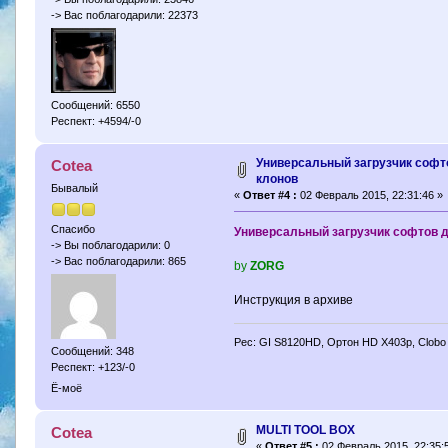
-> Вас поблагодарили: 22373
Сообщений: 6550
Респект: +4594/-0
Универсальный загрузчик софто
Cotea
клонов
Бывалый
«
Ответ #4 :
02 Февраль 2015, 22:31:46 »
Спасибо
Универсальный загрузчик софтов дл
-> Вы поблагодарили: 0
-> Вас поблагодарили: 865
by
ZORG
Инструкция в архиве
Рес: GI S8120HD, Ортон HD X403p, Clobo
Сообщений: 348
Респект: +123/-0
Ё-моё
MULTI TOOL BOX
Cotea
«
Ответ #5 :
02 Февраль 2015, 22:35: