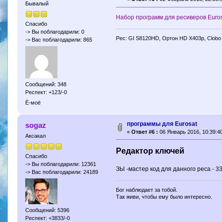
Бывалый
Набор программ для ресиверов Euros
Спасибо
-> Вы поблагодарили: 0
Рес: GI S8120HD, Ортон HD X403p, Clobo
-> Вас поблагодарили: 865
Сообщений: 348
Респект: +123/-0
Ё-моё
программы для Еurosat
sogaz
«
Ответ #6 :
06 Январь 2016, 10:39:40
Аксакал
Редактор ключей
Спасибо
-> Вы поблагодарили: 12361
ЗЫ -мастер код для данного реса - 3
-> Вас поблагодарили: 24189
Бог наблюдает за тобой.
Так живи, чтобы ему было интересно.
Сообщений: 5396
Респект: +3833/-0