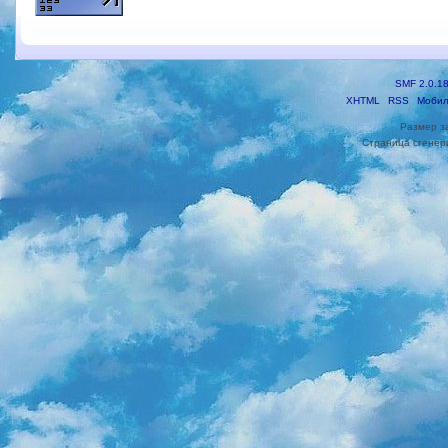
SMF 2.0.1
XHTML
RSS
Мобил
Размер з
Страница сгенери