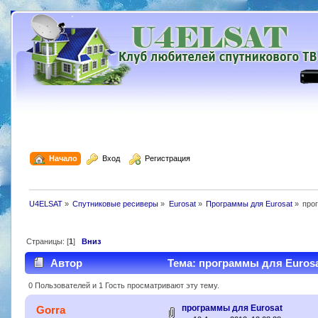
  Начало
  Вход
  Регистрация
U4ELSAT
»
Cпутниковые ресиверы
»
Eurosat
»
Программы для Eurosat
»
про
Страницы: [
1
]
Вниз
Автор
Тема: программы для Еurosa
0 Пользователей и 1 Гость просматривают эту тему.
программы для Еurosat
Gorra