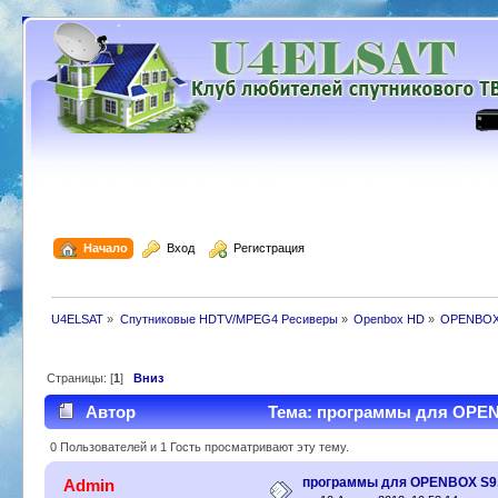
  Начало
  Вход
  Регистрация
U4ELSAT
»
Спутниковые HDTV/MPEG4 Ресиверы
»
Openbox HD
»
OPENBOX 
Страницы: [
1
]
Вниз
Автор
Тема: программы для OPENB
0 Пользователей и 1 Гость просматривают эту тему.
программы для OPENBOX S9,
Admin