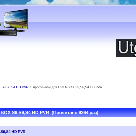
S9,S6,S4 HD PVR
»
программы для OPENBOX S9,S6,S4 HD PVR
OX S9,S6,S4 HD PVR (Прочитано 9264 раз)
S6,S4 HD PVR