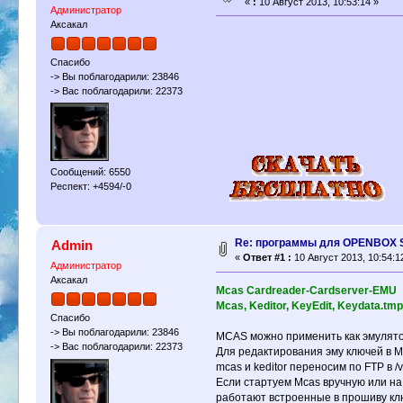
«
:
10 Август 2013, 10:53:14 »
Администратор
Аксакал
Спасибо
-> Вы поблагодарили: 23846
-> Вас поблагодарили: 22373
Сообщений: 6550
Респект: +4594/-0
Re: программы для OPENBOX S
Admin
«
Ответ #1 :
10 Август 2013, 10:54:1
Администратор
Аксакал
Mcas Cardreader-Cardserver-EMU
Mcas, Keditor, KeyEdit, Keydata.tmp
Спасибо
-> Вы поблагодарили: 23846
MCAS можно применить как эмулято
-> Вас поблагодарили: 22373
Для редактирования эму ключей в MC
mcas и keditor переносим по FTP в 
Если стартуем Mcas вручную или на
работают встроенные в прошиву кл