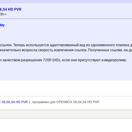
6,S4 HD PVR
39 »
uby
ссылок. Теперь используется адаптированный код из одноименного плагина д
начительно возросла скорость извлечения ссылок. Полученные ссылки, на д
 с качеством разрешения 720P (HD), если они присутствуют в видеоролике.
S9,S6,S4 HD PVR
»
программы для OPENBOX S9,S6,S4 HD PVR