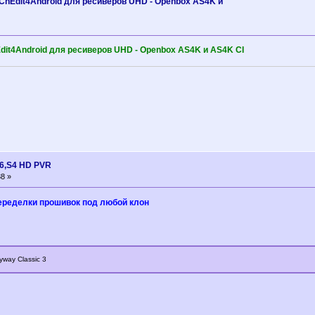
 ChEdit4Android для ресиверов UHD - Openbox AS4K и
dit4Android для ресиверов UHD - Openbox AS4K и AS4K CI
6,S4 HD PVR
8 »
еределки прошивок под любой клон
way Classic 3