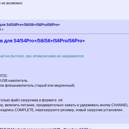
ти не возможно
для S4/S4Pro+/S6/S6+/S6Pro/S6Pro+
3 »
 для S4/S4Pro+/S6/S6+/S6Pro/S6Pro+
oad на дисплее, при этом ресивер не загружается.
AT32.
 USB накопитель.
если флешнакопитель старый или медленный)
олько файл загрузчика в формате .ird
ер, включить питание, предварительно зажать и удерживать кнопку CHANNEL
 надпись COMPLETE, перезагрузите ресивер, новый загрузчик установлен.