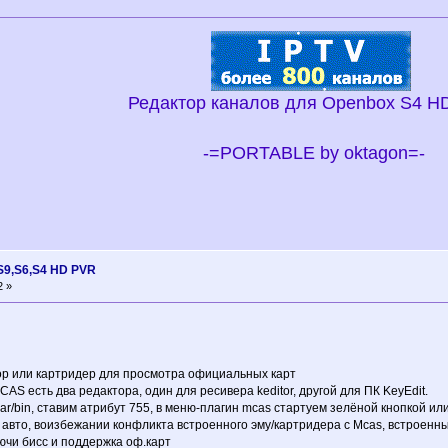
Редактор каналов для Openbox S4 H
-=PORTABLE by oktagon=-
9,S6,S4 HD PVR
2 »
р или картридер для просмотра официальных карт
AS есть два редактора, один для ресивера keditor, другой для ПК KeyEdit.
/var/bin, ставим атрибут 755, в меню-плагин mcas стартуем зелёной кнопкой и
 авто, воизбежании конфликта встроенного эму/картридера с Mcas, встроенный
ючи бисс и поддержка оф.карт