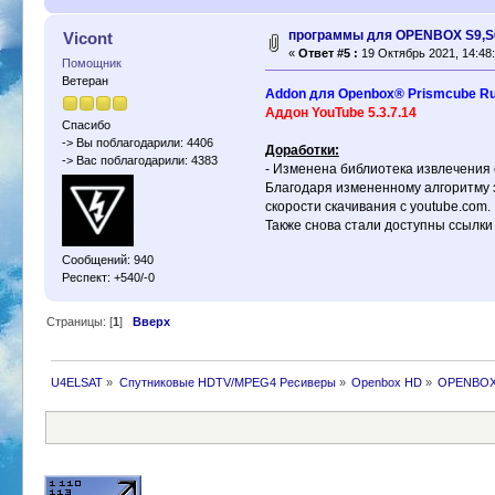
программы для OPENBOX S9,S
Vicont
«
Ответ #5 :
19 Октябрь 2021, 14:48:
Помощник
Ветеран
Addon для Openbox® Prismcube R
Аддон YouTube 5.3.7.14
Спасибо
-> Вы поблагодарили: 4406
Доработки:
-> Вас поблагодарили: 4383
- Изменена библиотека извлечения 
Благодаря измененному алгоритму з
скорости скачивания с youtube.com.
Также снова стали доступны ссылки
Сообщений: 940
Респект: +540/-0
Страницы: [
1
]
Вверх
U4ELSAT
»
Спутниковые HDTV/MPEG4 Ресиверы
»
Openbox HD
»
OPENBOX 