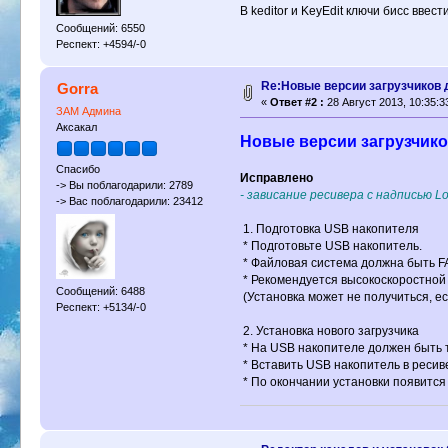
В keditor и KeyEdit ключи бисс ввес
Сообщений: 6550
Респект: +4594/-0
Re:Новые версии загрузчиков 
Gorra
«
Ответ #2 :
28 Август 2013, 10:35:3
ЗАМ Админа
Аксакал
Новые версии загрузчиков
Спасибо
Исправлено
-> Вы поблагодарили: 2789
- зависание ресивера с надписью L
-> Вас поблагодарили: 23412
1. Подготовка USB накопителя
* Подготовьте USB накопитель.
* Файловая система должна быть F
* Рекомендуется высокоскоростной
Сообщений: 6488
(Установка может не получиться, 
Респект: +5134/-0
2. Установка нового загрузчика
* На USB накопителе должен быть т
* Вставить USB накопитель в ресив
* По окончании установки появится