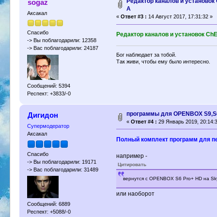
Редактор каналов и установок
sogaz
A
Аксакал
«
Ответ #3 :
14 Август 2017, 17:31:32 »
Спасибо
Редактор каналов и установок ChE
-> Вы поблагодарили: 12358
-> Вас поблагодарили: 24187
Бог наблюдает за тобой.
Так живи, чтобы ему было интересно.
Сообщений: 5394
Респект: +3833/-0
программы для OPENBOX S9,S
Дигидон
«
Ответ #4 :
29 Январь 2019, 20:14:3
Супермодератор
Аксакал
Полный комплект программ для п
Спасибо
например -
-> Вы поблагодарили: 19171
Цитировать
-> Вас поблагодарили: 31489
вернутся с OPENBOX S6 Pro+ HD на Sky
или наоборот
Сообщений: 6889
Респект: +5088/-0