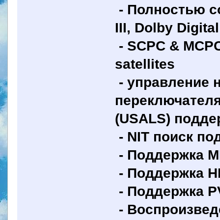
- Полностью со
III, Dolby Digita
- SCPC & MCPC 
satellites
- управление 
переключателям
(USALS) подде
- NIT поиск по
- Поддержка M
- Поддержка HD
- Поддержка P
- Воспроизве