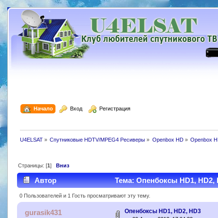
  Начало
  Вход
  Регистрация
U4ELSAT
»
Спутниковые HDTV/MPEG4 Ресиверы
»
Openbox HD
»
Openbox H
Страницы: [
1
]
Вниз
Автор
Тема: Опенбоксы HD1, HD2, 
0 Пользователей и 1 Гость просматривают эту тему.
Опенбоксы HD1, HD2, HD3
gurasik431