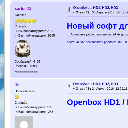
Опенбоксы HD1, HD2, HD3
xarlei-13
«
Ответ #2 :
30 Апрель 2014, 14:51:42
Аксакал
Новый софт дл
Спасибо
-> Вы поблагодарили: 2317
«
Последнее редактирование: 24 Август 
-> Вас поблагодарили: 9585
http://u4elsat-new.ru/index.php/topic,1610.0
Сообщений: 4455
Респект: +1080/-0
ёжжжжжжжжжжж
Опенбоксы HD1, HD2, HD3
ilo
«
Ответ #3 :
24 Август 2016, 12:29:11
Пользователь
Openbox HD1 /
Спасибо
-> Вы поблагодарили: 111
-> Вас поблагодарили: 253