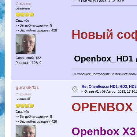
«
:
09 Август 2013, 17:04:32 »
Старожил
Бывалый
Спасибо
-> Вы поблагодарили: 5
Новый софт
-> Вас поблагодарили: 428
Openbox_HD1 /
Сообщений: 182
Респект: +126/-0
...и хорошее настроение не покинет боль
Re: Опенбоксы HD1, HD2, HD3
gurasik431
«
Ответ #1 :
09 Август 2013, 17:10:
Старожил
Бывалый
OPENBOX 
Спасибо
-> Вы поблагодарили: 5
-> Вас поблагодарили: 428
Openbox X3