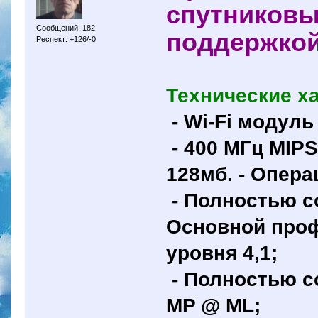
спутниковы
Сообщений: 182
поддержкой
Респект: +126/-0
Технические х
- Wi-Fi модуль
- 400 МГц MIP
128мб. - Опера
- Полностью с
Основной профи
уровня 4,1;
- Полностью с
MP @ ML;