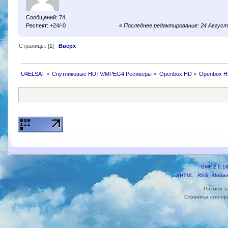
Сообщений: 74
Респект: +24/-0
«
Последнее редактирование: 24 Август 
Страницы: [
1
]
Вверх
U4ELSAT
»
Спутниковые HDTV/MPEG4 Ресиверы
»
Openbox HD
»
Openbox H
SMF 2.0.1
XHTML
RSS
Мобил
Размер з
Страница сгенери