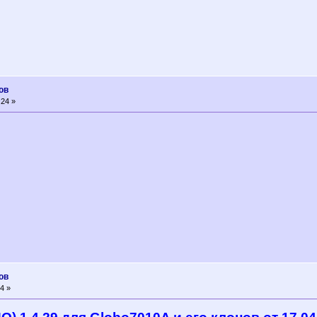
ов
:24 »
ов
4 »