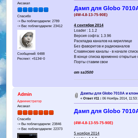
Аксакал
Дамп для Globo 7010A
(4W-4.8-13-75-90E)
Спасибо
-> Вы поблагодарили: 2789
4 сентября 2014
-> Вас поблагодарили: 23412
Loader : 1.1.2
Версия софта: 1.3.96
Раскладка каналов на кириллице
Без фаворитов и радиоканалов
Cлавянские каналы - в начале списк
Сообщений: 6488
В конце списка временно открытые
Респект: +5134/-0
Порты ставим свои
от sa3500
Дампы для Globo 7010A и клон
Admin
«
Ответ #11 :
06 Ноябрь 2014, 11:53:
Администратор
Аксакал
Дамп для Globo 7010A
Спасибо
(4W-4.8-13-55-75-90E)
-> Вы поблагодарили: 23846
-> Вас поблагодарили: 22373
5 ноября 2014