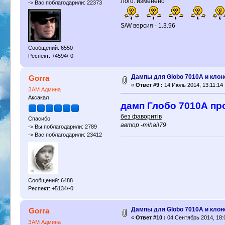
Лого: изменено
-> Вас поблагодарили: 22373
S/W версия - 1.3.96
Сообщений: 6550
Респект: +4594/-0
Дампы для Globo 7010A и клон
Gorra
«
Ответ #9 :
14 Июль 2014, 13:11:14 
ЗАМ Админа
Аксакал
дамп Глобо 7010А проц
без фаворитів
Спасибо
автор -mihail79
-> Вы поблагодарили: 2789
-> Вас поблагодарили: 23412
Сообщений: 6488
Респект: +5134/-0
Дампы для Globo 7010A и клон
Gorra
«
Ответ #10 :
04 Сентябрь 2014, 18:
ЗАМ Админа