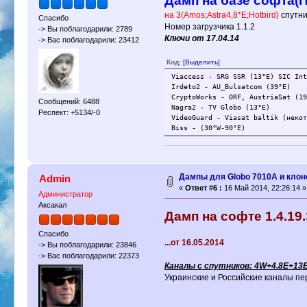
Дамп на базе софта(ПО
на 3(Amos;Astra4,8*E;Hotbird)
cпутник
Спасибо
Номер загрузчика 1.1.2
-> Вы поблагодарили: 2789
Ключи от 17.04.14
-> Вас поблагодарили: 23412
Код:
[Выделить]
Viaccess - SRG SSR (13°E) SIC Int
Irdeto2 - AU_Bulsatcom (39°E)
CryptoWorks - ORF, AustriaSat (19
Сообщений: 6488
Nagra2 - TV Globo (13°E)
Респект: +5134/-0
VideoGuard - Viasat baltik (некот
Biss - (30°W-90°E)
Дампы для Globo 7010A и клон
Admin
«
Ответ #6 :
16 Май 2014, 22:26:14 »
Администратор
Аксакал
Дамп на софте 1.4.19.
Спасибо
...от 16.05.2014
-> Вы поблагодарили: 23846
-> Вас поблагодарили: 22373
Каналы с спутников: 4W+4.8E+13
Украинские и Российские каналы пер