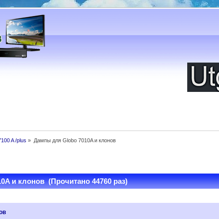
7100 A /plus
»
Дампы для Globo 7010A и клонов
0A и клонов (Прочитано 44760 раз)
ов