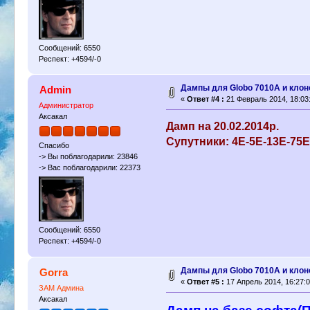
Сообщений: 6550
Респект: +4594/-0
Дампы для Globo 7010A и клон
Admin
«
Ответ #4 :
21 Февраль 2014, 18:03
Администратор
Аксакал
Дамп на 20.02.2014р.
Супутники: 4Е-5Е-13Е-75Е
Спасибо
-> Вы поблагодарили: 23846
-> Вас поблагодарили: 22373
Сообщений: 6550
Респект: +4594/-0
Дампы для Globo 7010A и клон
Gorra
«
Ответ #5 :
17 Апрель 2014, 16:27:0
ЗАМ Админа
Аксакал