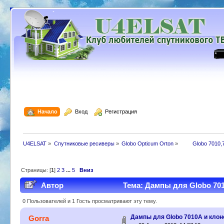
  Начало
  Вход
  Регистрация
U4ELSAT
»
Cпутниковые ресиверы
»
Globo Opticum Orton
»
 	Globo 7010,
Страницы: [
1
]
2
3
...
5
Вниз
Автор
Тема: Дампы для Globo 701
0 Пользователей и 1 Гость просматривают эту тему.
Дампы для Globo 7010A и клон
Gorra