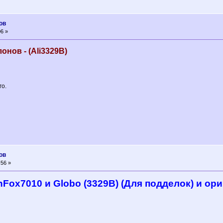
ов
6 »
онов - (Ali3329B)
го.
ов
:56 »
ox7010 и Globo (3329B) (Для подделок) и ори