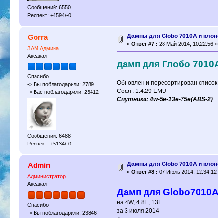
Сообщений: 6550
Респект: +4594/-0
Дампы для Globo 7010A и клон
Gorra
«
Ответ #7 :
28 Май 2014, 10:22:56 »
ЗАМ Админа
Аксакал
дамп для Глобо 7010A 
Спасибо
Обновлен и пересортирован список 
-> Вы поблагодарили: 2789
Софт: 1.4.29 EMU
-> Вас поблагодарили: 23412
Спутники: 4w-5е-13е-75е(ABS-2)
Сообщений: 6488
Респект: +5134/-0
Дампы для Globo 7010A и клон
Admin
«
Ответ #8 :
07 Июль 2014, 12:34:12
Администратор
Аксакал
Дамп для Globo7010А,
на 4W, 4.8E, 13Е.
Спасибо
за 3 июля 2014
-> Вы поблагодарили: 23846