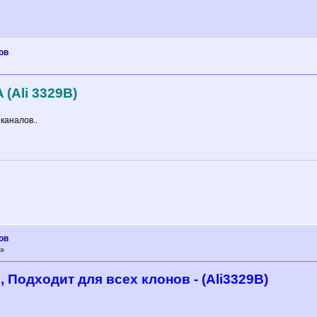
ов
(Ali 3329B)
каналов..
ов
 »
 Подходит для всех клонов - (Ali3329В)