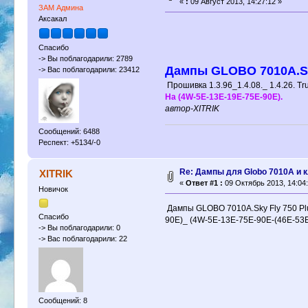
«
:
09 Август 2013, 14:27:12 »
ЗАМ Админа
Аксакал
Спасибо
-> Вы поблагодарили: 2789
Дампы GLOBO 7010A.Sky 
-> Вас поблагодарили: 23412
Прошивка 1.3.96_1.4.08._ 1.4.26. Tru
На (4W-5E-13E-19E-75E-90E).
автор-XITRIK
Сообщений: 6488
Респект: +5134/-0
Re: Дампы для Globo 7010A и 
XITRIK
«
Ответ #1 :
09 Октябрь 2013, 14:04:
Новичок
Дампы GLOBO 7010A.Sky Fly 750 Plus.
Спасибо
90E)_ (4W-5E-13E-75E-90E-(46E-53E-
-> Вы поблагодарили: 0
-> Вас поблагодарили: 22
Сообщений: 8