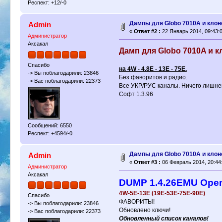
Респект: +12/-0
Дампы для Globo 7010A и клон
Admin
«
Ответ #2 :
22 Январь 2014, 09:43:0
Администратор
Аксакал
Дамп для Globo 7010A и кл
Спасибо
на 4W - 4.8E - 13E - 75E.
-> Вы поблагодарили: 23846
Без фаворитов и радио.
-> Вас поблагодарили: 22373
Все УКР/РУС каналы. Ничего лишне
Софт 1.3.96
Сообщений: 6550
Респект: +4594/-0
Дампы для Globo 7010A и клон
Admin
«
Ответ #3 :
06 Февраль 2014, 20:44
Администратор
Аксакал
DUMP 1.4.26EMU OpenF
4W-5E-13E (19Е-53Е-75Е-90Е)
Спасибо
ФАВОРИТЫ!
-> Вы поблагодарили: 23846
Обновлено ключи!
-> Вас поблагодарили: 22373
Обновленный список каналов!