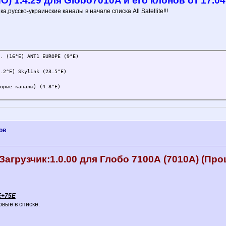
) 1.4.29 для Globo7010A и его клонов от 17.04
а,русско-украинские каналы в начале списка All Satellite!!!
. (16°E) ANT1 EUROPE (9°E)
.2°E) Skylink (23.5°E)
орые каналы) (4.8°E)
ов
Загрузчик:1.0.00 для Глобо 7100А (7010А) (Про
E+75E
вые в списке.