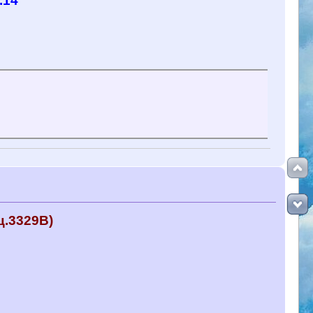
.14
ц.3329B)