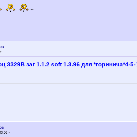
**
ов
»
 3329В заг 1.1.2 soft 1.3.96 для *горинича*4-5-
ов
03:06 »