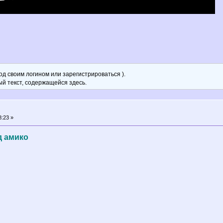
д своим логином или зарегистрироваться ).
ый текст, содержащейся здесь.
8:23 »
д амико