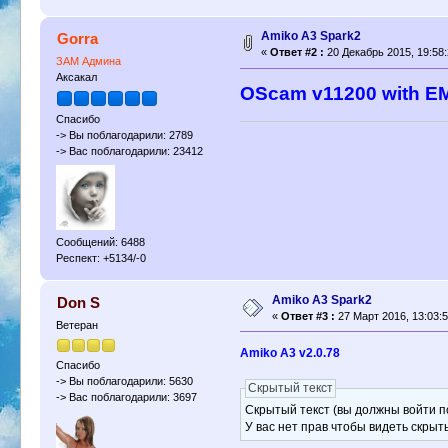
Аmiko A3 Spark2
Gorra
«
Ответ #2 :
20 Декабрь 2015, 19:58:
ЗАМ Админа
Аксакал
OScam v11200 with E
Спасибо
-> Вы поблагодарили: 2789
-> Вас поблагодарили: 23412
Сообщений: 6488
Респект: +5134/-0
Аmiko A3 Spark2
Don S
«
Ответ #3 :
27 Март 2016, 13:03:5
Ветеран
Amiko A3 v2.0.78
Спасибо
-> Вы поблагодарили: 5630
Скрытый текст
-> Вас поблагодарили: 3697
Скрытый текст (вы должны войти по
У вас нет прав чтобы видеть скрыт