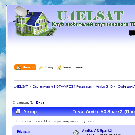
  Начало
  Вход
  Регистрация
U4ELSAT
»
Спутниковые HDTV/MPEG4 Ресиверы
»
Amiko SHD
»
 Софт для 
Страницы: [
1
]
Вниз
Автор
Тема: Аmiko A3 Spark2 (Про
0 Пользователей и 1 Гость просматривают эту тему.
Аmiko A3 Spark2
Марат