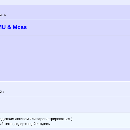
28 »
MU & Mcas
2 »
д своим логином или зарегистрироваться ).
ый текст, содержащейся здесь.