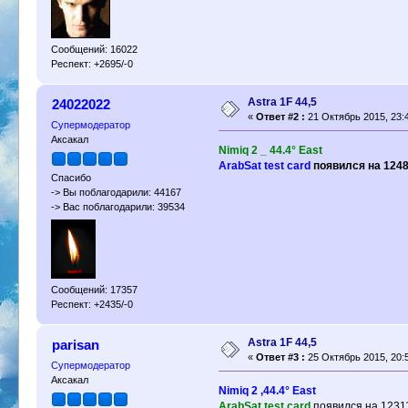
Сообщений: 16022
Респект: +2695/-0
Astra 1F 44,5
24022022
«
Ответ #2 :
21 Октябрь 2015, 23:4
Супермодератор
Аксакал
Nimiq 2 _ 44.4° East
ArabSat test card
появился на 1248
Спасибо
-> Вы поблагодарили: 44167
-> Вас поблагодарили: 39534
Сообщений: 17357
Респект: +2435/-0
Astra 1F 44,5
parisan
«
Ответ #3 :
25 Октябрь 2015, 20:5
Супермодератор
Аксакал
Nimiq 2 ,44.4° East
ArabSat test card
появился на 1231