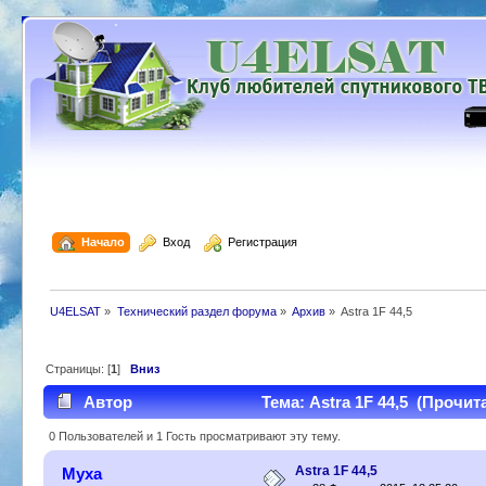
  Начало
  Вход
  Регистрация
U4ELSAT
»
Технический раздел форума
»
Архив
»
Astra 1F 44,5
Страницы: [
1
]
Вниз
Автор
Тема: Astra 1F 44,5 (Прочита
0 Пользователей и 1 Гость просматривают эту тему.
Astra 1F 44,5
Муха