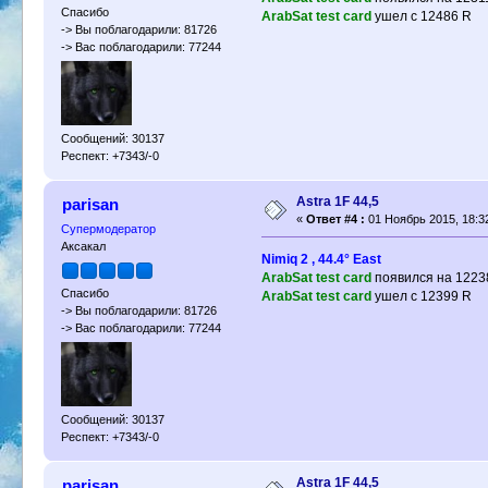
Спасибо
ArabSat test card
ушел с 12486 R
-> Вы поблагодарили: 81726
-> Вас поблагодарили: 77244
Сообщений: 30137
Респект: +7343/-0
Astra 1F 44,5
parisan
«
Ответ #4 :
01 Ноябрь 2015, 18:3
Супермодератор
Аксакал
Nimiq 2 , 44.4° East
ArabSat test card
появился на 1223
Спасибо
ArabSat test card
ушел с 12399 R
-> Вы поблагодарили: 81726
-> Вас поблагодарили: 77244
Сообщений: 30137
Респект: +7343/-0
Astra 1F 44,5
parisan