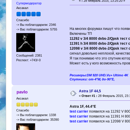
«
:
28 Февраль 2015, 13:25:20 »
Супермодератор
Аксакал
Спасибо
-> Вы поблагодарили: 2346
На многих форумах пишут что появил
-> Вас поблагодарили: 5755
Включены ТП
11292 v 3/4 8000 dvbs-2/Qpsk тест 
11391 h 3/4 8000 dvbs-2/Qpsk тест 
12098 v 3/4 8000 dvbs-2/Qpsk тест 
сигнал довольно неплохой, качество
Сообщений: 2381
Я так понимаю что это спутник кот
Респект: +743/-0
Может есть у кого возможность прове
Ресиверы:DM 920 UHD.Vu+ Ultimo 4K
Спутники: от-4°W, до-90°E,
Astra 1F 44,5
pavlo
«
Ответ #1 :
28 Февраль 2015, 23:
Аксакал
Astra 1F, 44.4°E
Спасибо
test carrier
появился на 11292 V 80
-> Вы поблагодарили: 1338
test carrier
появился на 11391 H 80
-> Вас поблагодарили: 35390
test carrier
появился на 12098 V 80