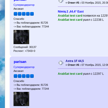
«
Ответ #5 :
03 Ноябрь 2015, 20:3
Супермодератор
Аксакал
Nimiq 2 ,44.4° East
ArabSat test card
появился на 1229
Спасибо
ArabSat test card
ушел с 12238 L
-> Вы поблагодарили: 81726
-> Вас поблагодарили: 77244
Сообщений: 30137
Респект: +7343/-0
Astra 1F 44,5
parisan
«
Ответ #6 :
07 Ноябрь 2015, 12:0
Супермодератор
Аксакал
ArabSat test card
ушел с 12297 L
Спасибо
-> Вы поблагодарили: 81726
-> Вас поблагодарили: 77244