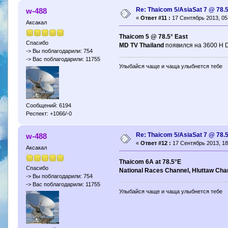
Re: Thaicom 5/AsiaSat 7 @ 78.5
w-488
«
Ответ #11 :
17 Сентябрь 2013, 05:
Аксакал
Thaicom 5 @ 78.5° East
Спасибо
MD TV Thailand
появился на 3600 H 
-> Вы поблагодарили: 754
-> Вас поблагодарили: 11755
Улыбайся чаще и чаща улыбнется тебе
Сообщений: 6194
Респект: +1066/-0
Re: Thaicom 5/AsiaSat 7 @ 78.5
w-488
«
Ответ #12 :
17 Сентябрь 2013, 18
Аксакал
Thaicom 6A at 78.5°E
Спасибо
National Races Channel, Hluttaw Cha
-> Вы поблагодарили: 754
-> Вас поблагодарили: 11755
Улыбайся чаще и чаща улыбнется тебе