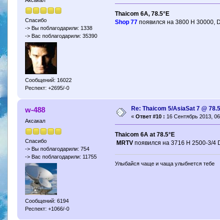
Аксакал
Thaicom 6A, 78.5°E
Спасибо
Shop 77
появился на 3800 H 30000, 
-> Вы поблагодарили: 1338
-> Вас поблагодарили: 35390
Сообщений: 16022
Респект: +2695/-0
Re: Thaicom 5/AsiaSat 7 @ 78.5
w-488
«
Ответ #10 :
16 Сентябрь 2013, 06
Аксакал
Thaicom 6A at 78.5°E
Спасибо
MRTV
появился на 3716 H 2500-3/4
-> Вы поблагодарили: 754
-> Вас поблагодарили: 11755
Улыбайся чаще и чаща улыбнется тебе
Сообщений: 6194
Респект: +1066/-0