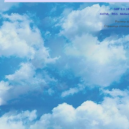
SMF 2.0.1
XHTML
RSS
Мобил
Размер з
Страница сгенери