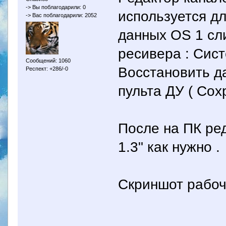
-> Вы поблагодарили: 0
используется д
-> Вас поблагодарили: 2052
данных OS 1 сл
ресивера : Сист
Сообщений: 1060
Восстановить д
Респект: +286/-0
пульта ДУ ( Сох
После на ПК ре
1.3" как нужно .
Скриншот рабоч