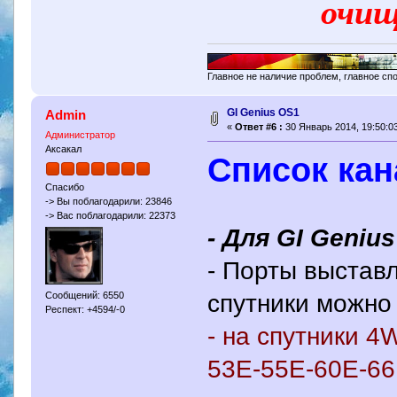
очищ
Главное не наличие проблем, главное сп
GI Genius OS1
Admin
«
Ответ #6 :
30 Январь 2014, 19:50:03
Администратор
Аксакал
Список кан
Спасибо
-> Вы поблагодарили: 23846
-> Вас поблагодарили: 22373
- Для GI Genius
- Порты выстав
спутники можно
Сообщений: 6550
Респект: +4594/-0
- на спутники 
53E-55Е-60E-66