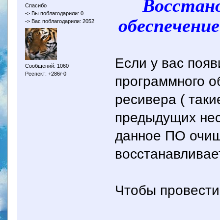
Восстан
Спасибо
-> Вы поблагодарили: 0
обеспечение
-> Вас поблагодарили: 2052
Если у вас поя
Сообщений: 1060
Респект: +286/-0
программного о
ресивера ( таки
предыдущих нес
данное ПО очищ
восстанавливае
Чтобы провести