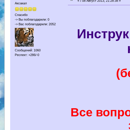
«
:
08 Август 2013, 21:28:38 »
Аксакал
Спасибо
-> Вы поблагодарили: 0
-> Вас поблагодарили: 2052
Инструк
Сообщений: 1060
Респект: +286/-0
(б
Все вопр