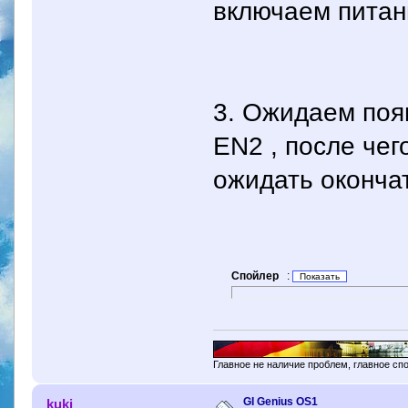
включаем питан
3. Ожидаем поя
EN2 , после чег
ожидать окончат
Спойлер
:
Главное не наличие проблем, главное сп
GI Genius OS1
kuki