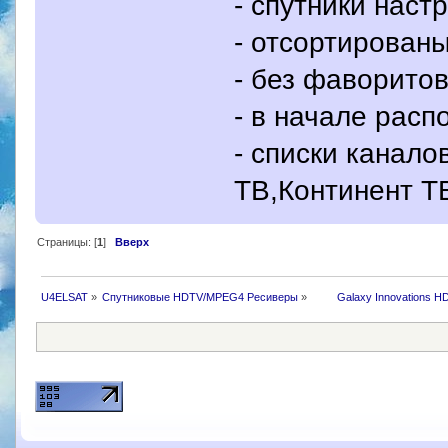
- спутники нас
- отсортированы
- без фаворито
- в начале рас
- списки канало
ТВ,Континент Т
Страницы: [
1
]
Вверх
U4ELSAT
»
Спутниковые HDTV/MPEG4 Ресиверы
»
 	Galaxy Innovations H