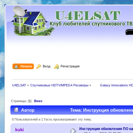
  Начало
  Вход
  Регистрация
U4ELSAT
»
Спутниковые HDTV/MPEG4 Ресиверы
»
 	Galaxy Innovations H
Страницы: [
1
]
Вниз
Автор
Тема: Инструкция обновления
0 Пользователей и 1 Гость просматривают эту тему.
Инструкция обновления ПО на
kuki