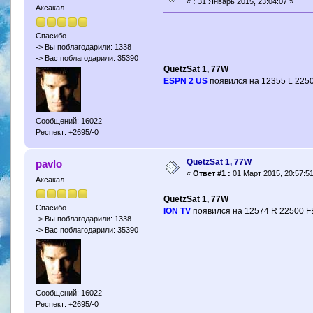
«
:
31 Январь 2015, 23:04:07 »
Аксакал
Спасибо
-> Вы поблагодарили: 1338
-> Вас поблагодарили: 35390
QuetzSat 1, 77W
ESPN 2 US
появился на 12355 L 2250
Сообщений: 16022
Респект: +2695/-0
QuetzSat 1, 77W
pavlo
«
Ответ #1 :
01 Март 2015, 20:57:51
Аксакал
QuetzSat 1, 77W
Спасибо
ION TV
появился на 12574 R 22500 FE
-> Вы поблагодарили: 1338
-> Вас поблагодарили: 35390
Сообщений: 16022
Респект: +2695/-0