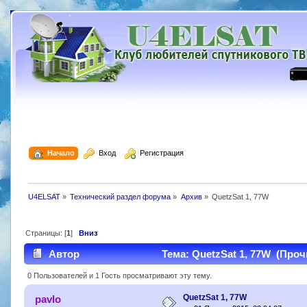
  Начало
  Вход
  Регистрация
U4ELSAT
»
Технический раздел форума
»
Архив
»
QuetzSat 1, 77W
Страницы: [
1
]
Вниз
Автор
Тема: QuetzSat 1, 77W (Проч
0 Пользователей и 1 Гость просматривают эту тему.
QuetzSat 1, 77W
pavlo