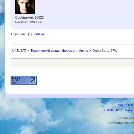
Сообщений: 16022
Респект: +2695/-0
Страницы: [
1
]
Вверх
U4ELSAT
»
Технический раздел форума
»
Архив
»
QuetzSat 1, 77W
SMF 2.0.1
XHTML
RSS
Мобил
Размер з
Страница сгенер