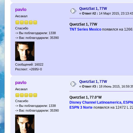
QuetzSat 1, 77W
pavlo
«
Ответ #2 :
14 Март 2015, 23:13:43
Аксакал
QuetzSat 1, 77W
Спасибо
TNT Series Mexico
появился на 12661
-> Вы поблагодарили: 1338
-> Вас поблагодарили: 35390
Сообщений: 16022
Респект: +2695/-0
QuetzSat 1, 77W
pavlo
«
Ответ #3 :
18 Июнь 2015, 16:59:3
Аксакал
QuetzSat 1, 77.0°W
Спасибо
Disney Channel Latinoamerica, ESPN
-> Вы поблагодарили: 1338
ESPN 3 Norte
появился на 12472 L 22
-> Вас поблагодарили: 35390