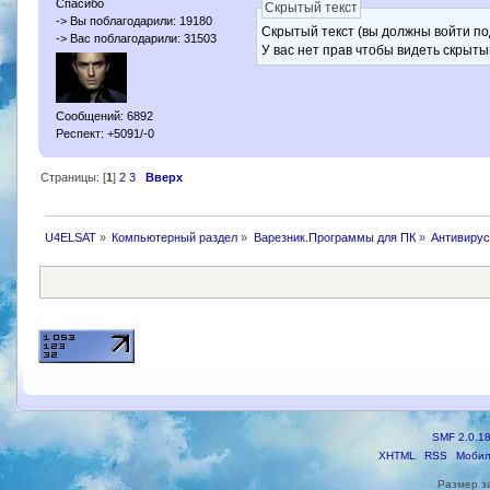
Спасибо
Скрытый текст
-> Вы поблагодарили: 19180
Скрытый текст (вы должны войти по
-> Вас поблагодарили: 31503
У вас нет прав чтобы видеть скрыты
Сообщений: 6892
Респект: +5091/-0
Страницы: [
1
]
2
3
Вверх
U4ELSAT
»
Компьютерный раздел
»
Варезник.Программы для ПК
»
Антивирус
SMF 2.0.1
XHTML
RSS
Мобил
Размер з