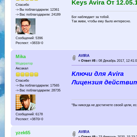
Keys Avira От 12.05.
Спасибо
-> Вы поблагодарили: 12361
-> Вас поблагодарили: 24189
Бог наблюдает за тобой.
Так живи, чтобы ему было интересно.
Сообщений: 5396
Респект: +3833/-0
AVIRA
Mika
«
Ответ #8 :
08 Декабрь 2017, 12:41:0
Модератор
Аксакал
Ключи для Avira
Лицензия действите
Спасибо
-> Вы поблагодарили: 17565
-> Вас поблагодарили: 28735
"Вы никогда не достигнете своей цели, е
Сообщений: 6178
Респект: +3870/-0
AVIRA
yzek65
«
Ответ #9 :
23 Февраль 2020, 15:23: