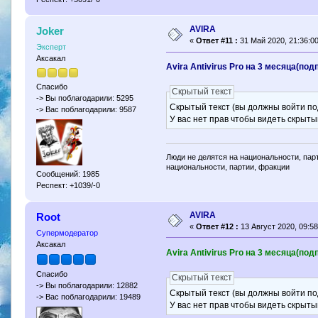
AVIRA
Joker
«
Ответ #11 :
31 Май 2020, 21:36:00
Эксперт
Аксакал
Avira Antivirus Pro на 3 месяца(под
Спасибо
Скрытый текст
-> Вы поблагодарили: 5295
Скрытый текст (вы должны войти по
-> Вас поблагодарили: 9587
У вас нет прав чтобы видеть скрыты
Люди не делятся на национальности, парт
национальности, партии, фракции
Сообщений: 1985
Респект: +1039/-0
AVIRA
Root
«
Ответ #12 :
13 Август 2020, 09:58
Супермодератор
Аксакал
Avira Antivirus Pro на 3 месяца(под
Спасибо
Скрытый текст
-> Вы поблагодарили: 12882
Скрытый текст (вы должны войти по
-> Вас поблагодарили: 19489
У вас нет прав чтобы видеть скрыты