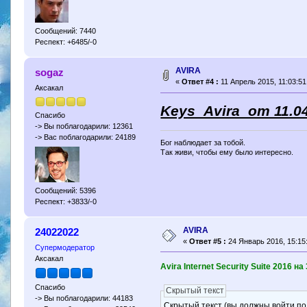
Сообщений: 7440
Респект: +6485/-0
AVIRA
sogaz
«
Ответ #4 :
11 Апрель 2015, 11:03:51
Аксакал
Keys_Avira от 11.0
Спасибо
-> Вы поблагодарили: 12361
-> Вас поблагодарили: 24189
Бог наблюдает за тобой.
Так живи, чтобы ему было интересно.
Сообщений: 5396
Респект: +3833/-0
AVIRA
24022022
«
Ответ #5 :
24 Январь 2016, 15:15
Супермодератор
Аксакал
Avira Internet Security Suite 2016 на
Спасибо
Скрытый текст
-> Вы поблагодарили: 44183
Скрытый текст (вы должны войти по