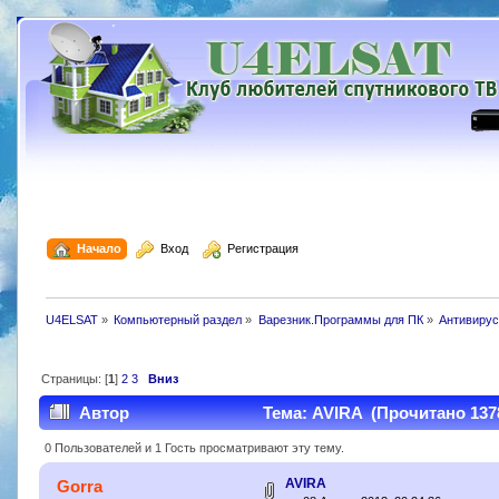
  Начало
  Вход
  Регистрация
U4ELSAT
»
Компьютерный раздел
»
Варезник.Программы для ПК
»
Антивирус
Страницы: [
1
]
2
3
Вниз
Автор
Тема: AVIRA (Прочитано 1378
0 Пользователей и 1 Гость просматривают эту тему.
AVIRA
Gorra