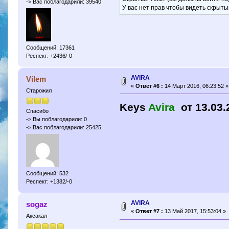
-> Вас поблагодарили: 39540
У вас нет прав чтобы видеть скрыты
Сообщений: 17361
Респект: +2436/-0
AVIRA
Vilem
«
Ответ #6 :
14 Март 2016, 06:23:52 »
Старожил
Keys
Avira
от 13.03.
Спасибо
-> Вы поблагодарили: 0
-> Вас поблагодарили: 25425
Сообщений: 532
Респект: +1382/-0
AVIRA
sogaz
«
Ответ #7 :
13 Май 2017, 15:53:04 »
Аксакал