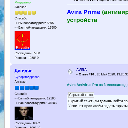
Модератор
Аксакал
Avira Prime
(антивир
устройств
Спасибо
-> Вы поблагодарили: 5805
-> Вас поблагодарили: 17500
Сообщений: 7700
Респект: +988/-0
AVIRA
Дигидон
«
Ответ #10 :
20 Май 2020, 13:28:35
Супермодератор
Аксакал
Avira Antivirus Pro на 3 месяца(под
Спасибо
Скрытый текст
-> Вы поблагодарили: 19180
Скрытый текст (вы должны войти по
-> Вас поблагодарили: 31503
У вас нет прав чтобы видеть скрыты
Сообщений: 6892
Респект: +5091/-0