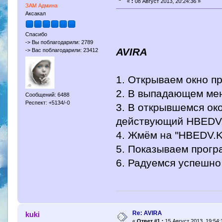
«
:
08 Август 2013, 20:24:36 »
ЗАМ Админа
Аксакал
Спасибо
-> Вы поблагодарили: 2789
AVIRA
-> Вас поблагодарили: 23412
1. Открываем окно п
2. В выпадающем ме
Сообщений: 6488
Респект: +5134/-0
3. В открывшемся ок
действующий HBEDV.
4. Жмём на "HBEDV.
5. Показываем прогр
6. Радуемся успешно
Re: AVIRA
kuki
«
Ответ #1 :
15 Август 2013, 19:54: